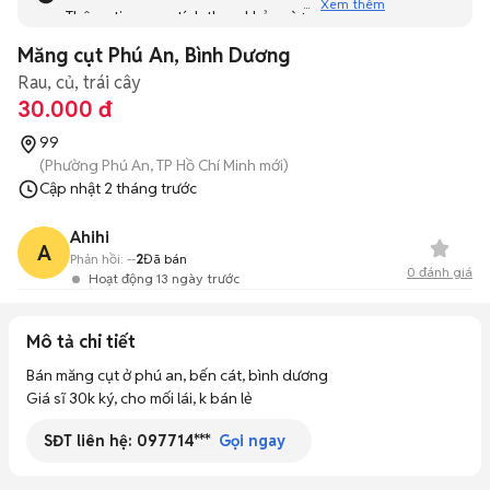
Xem thêm
Thông tin mang tính tham khảo và bạn không thể liên hệ
với người bán. Bạn hãy tham khảo thêm các tin đăng
Măng cụt Phú An, Bình Dương
tương tự khác dưới đây nhé!
Rau, củ, trái cây
30.000 đ
99
(Phường Phú An, TP Hồ Chí Minh mới)
Cập nhật
2 tháng trước
Ahihi
A
Phản hồi:
--
2
Đã bán
0
đánh giá
Hoạt động 13 ngày trước
Mô tả chi tiết
Bán măng cụt ở phú an, bến cát, bình dương

Giá sĩ 30k ký, cho mối lái, k bán lẻ
SĐT liên hệ:
097714***
Gọi ngay