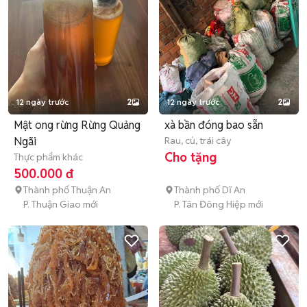
12 ngày trước
2
12 ngày trước
2
Mật ong rừng Rừng Quảng
xà bần đóng bao sẵn
Ngãi
Rau, củ, trái cây
Cho tặng
Thực phẩm khác
500.000 đ
Thành phố Thuận An
Thành phố Dĩ An
P. Thuận Giao mới
P. Tân Đông Hiệp mới