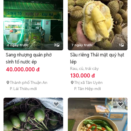
6 ngày trước
3
7 ngày trước
1
Sang nhượng quán phở
Sầu riêng Thái mặt quỷ hạt
sinh tố nước ép
lép
Rau, củ, trái cây
40.000.000 đ
130.000 đ
Thành phố Thuận An
Thị xã Tân Uyên
P. Lái Thiêu mới
P. Tân Hiệp mới