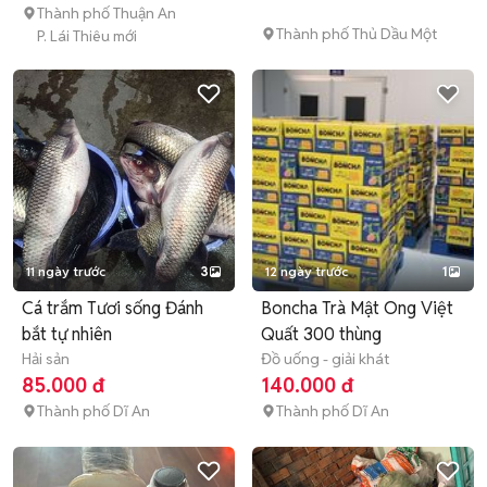
Thành phố Thuận An
Thành phố Thủ Dầu Một
P. Lái Thiêu mới
11 ngày trước
3
12 ngày trước
1
Cá trắm Tươi sống Đánh
Boncha Trà Mật Ong Việt
bắt tự nhiên
Quất 300 thùng
Hải sản
Đồ uống - giải khát
85.000 đ
140.000 đ
Thành phố Dĩ An
Thành phố Dĩ An