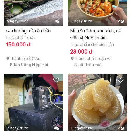
5 ngày trước
2
3 ngày trước
6
cau huong..cầu ăn trầu
Mì trộn Tôm, xúc xích, cá
Thực phẩm khác
viên vị Nước mắm
150.000 đ
Thực phẩm chế biến sẵn
28.000 đ
Thành phố Dĩ An
Thành phố Thuận An
P. Tân Đông Hiệp mới
P. Lái Thiêu mới
7 ngày trước
4
8 ngày trước
3