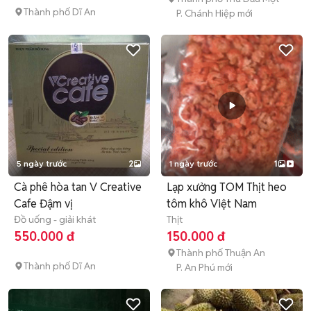
Thành phố Dĩ An
P. Chánh Hiệp mới
5 ngày trước
2
1 ngày trước
1
Cà phê hòa tan V Creative
Lạp xưởng TOM Thịt heo
Cafe Đậm vị
tôm khô Việt Nam
Đồ uống - giải khát
Thịt
550.000 đ
150.000 đ
Thành phố Thuận An
Thành phố Dĩ An
P. An Phú mới