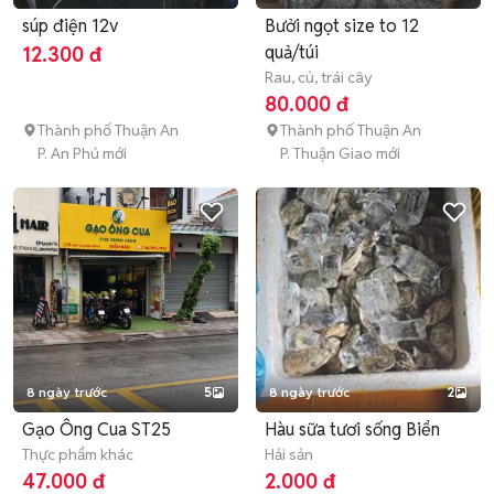
súp điện 12v
Bưởi ngọt size to 12
quả/túi
12.300 đ
Rau, củ, trái cây
80.000 đ
Thành phố Thuận An
Thành phố Thuận An
P. An Phú mới
P. Thuận Giao mới
8 ngày trước
5
8 ngày trước
2
Gạo Ông Cua ST25
Hàu sữa tươi sống Biển
Thực phẩm khác
Hải sản
47.000 đ
2.000 đ