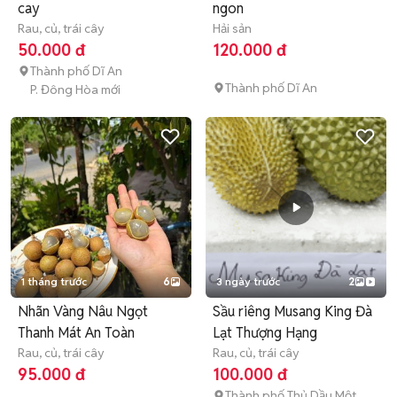
cay
ngon
Rau, củ, trái cây
Hải sản
50.000 đ
120.000 đ
Thành phố Dĩ An
Thành phố Dĩ An
P. Đông Hòa mới
1 tháng trước
6
3 ngày trước
2
Nhãn Vàng Nâu Ngọt
Sầu riêng Musang King Đà
Thanh Mát An Toàn
Lạt Thượng Hạng
Rau, củ, trái cây
Rau, củ, trái cây
95.000 đ
100.000 đ
Thành phố Thủ Dầu Một