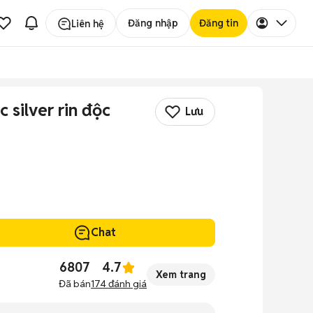
Đăng nhập
Đăng tin
Liên hệ
 silver rin độc
Lưu
Chat
6807
4.7
Xem trang
Đã bán
174
đánh giá