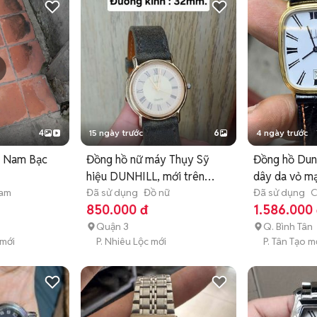
4
15 ngày trước
6
4 ngày trước
a Nam Bạc
Đồng hồ nữ máy Thụy Sỹ
Đồng hồ Dunh
hiệu DUNHILL, mới trên
dây da vỏ m
nam
98%
Đã sử dụng
Đồ nữ
Đã sử dụng
C
850.000 đ
1.586.000
Quận 3
Q. Bình Tân
 mới
P. Nhiêu Lộc mới
P. Tân Tạo m