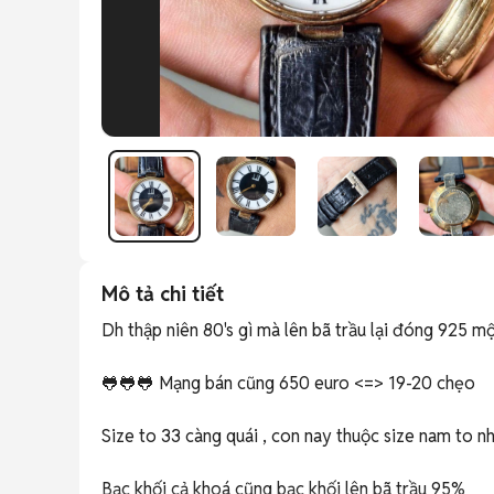
Mô tả chi tiết
Dh thập niên 80's gì mà lên bã trầu lại đóng 925 mộ
🐸🐸🐸 Mạng bán cũng 650 euro <=> 19-20 chẹo

Size to 33 càng quái , con nay thuộc size nam to nhấ
Bạc khối cả khoá cũng bạc khối lên bã trầu 95%
