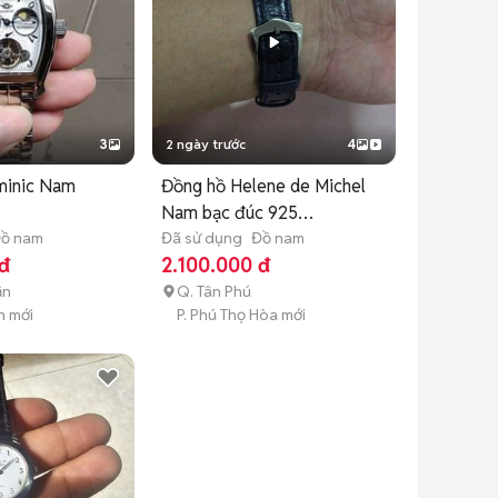
3
2 ngày trước
4
minic Nam
Đồng hồ Helene de Michel
Nam bạc đúc 925
ồ nam
25x32mm
Đã sử dụng
Đồ nam
đ
2.100.000 đ
ận
Q. Tân Phú
n mới
P. Phú Thọ Hòa mới