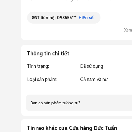
✅ Pass rẻ : 

SĐT liên hệ:
093555***
Hiện số
✨✨✨4.550k ✨✨✨( No fix ) 

Xem
           Ck bao ship ạ
Thông tin chi tiết
Tình trạng
:
Đã sử dụng
Loại sản phẩm
:
Cả nam và nữ
Bạn có sản phẩm tương tự?
Tin rao khác của Cửa hàng Đức Tuấn