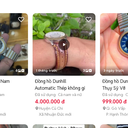
6
1 tháng trước
3
3 ngày trước
l Nam
Đồng hồ Dunhill
Đồng hồ Dunh
m
Automatic Thép không gỉ
Thụy Sỹ V8
nam
Đã sử dụng
Cả nam và nữ
Đã sử dụng
C
4.000.000 đ
999.000 đ
Huyện Củ Chi
Q. Gò Vấp
 mới
Xã Nhuận Đức mới
P. Hạnh Thô