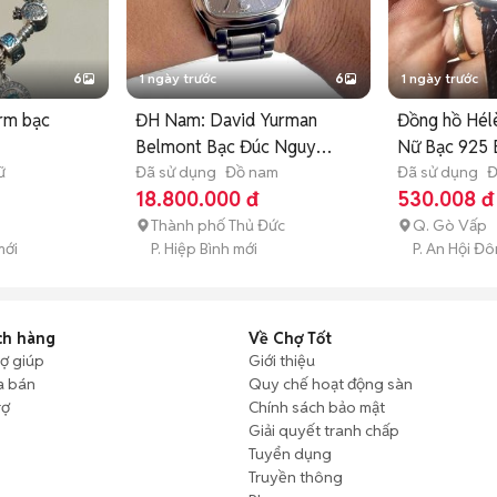
6
1 ngày trước
6
1 ngày trước
arm bạc
ĐH Nam: David Yurman
Đồng hồ Hél
Belmont Bạc Đúc Nguyên
Nữ Bạc 925 
ữ
Khối
Đã sử dụng
Đồ nam
Đã sử dụng
Đ
18.800.000 đ
530.008 đ
Thành phố Thủ Đức
Q. Gò Vấp
mới
P. Hiệp Bình mới
P. An Hội Đ
ch hàng
Về Chợ Tốt
rợ giúp
Giới thiệu
a bán
Quy chế hoạt động sàn
rợ
Chính sách bảo mật
Giải quyết tranh chấp
Tuyển dụng
Truyền thông