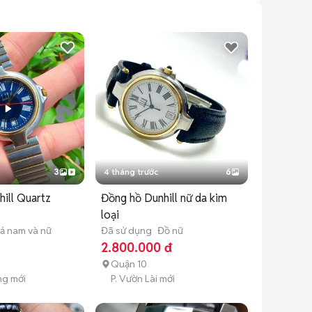
3
4 tháng trước
6
ill Quartz
Đồng hồ Dunhill nữ da kim
loại
ả nam và nữ
Đã sử dụng
Đồ nữ
2.800.000 đ
Quận 10
ng mới
P. Vườn Lài mới