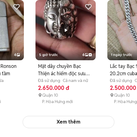
6
5 giờ trước
6
1 ngày trước
á Ronson
Mặt dây chuyền Bạc
Lắc tay Bạc
u tầm
Thiện ác hiếm độc sưu
20.2cm cuba
ửa
tầm
Đã sử dụng
Cả nam và nữ
đẹp chất
Đã sử dụng
C
2.650.000 đ
2.500.000
Quận 10
Quận 10
i
P. Hòa Hưng mới
P. Hòa Hưng
Xem thêm