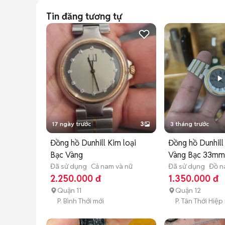
Tin đăng tương tự
17 ngày trước
3
3 tháng trước
Đồng hồ Dunhill Kim loại
Đồng hồ Dunhil
Bạc Vàng
Vàng Bạc 33m
Đã sử dụng
Cả nam và nữ
Đã sử dụng
Đồ 
2.250.000 đ
1.350.000 đ
Quận 11
Quận 12
P. Bình Thới mới
P. Tân Thới Hiệp