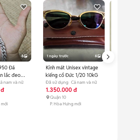
6
1 ngày trước
6
1 ngày trước
 950 Đá
Kính mát Unisex vintage
Mặt dây chu
n lắc đeo
kiếng cổ Đức 1/20 10kG
Garnet Thánh
ả nam và nữ
Đã sử dụng
Cả nam và nữ
đạo
Đã sử dụng
C
 đ
1.350.000 đ
650.000 đ
Quận 10
Quận 10
 mới
P. Hòa Hưng mới
P. Hòa Hưng