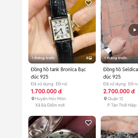
1 tháng trước
6
1 tháng trước
Đồng hồ tank Bronica Bạc
Đồng hồ Seldic
đúc 925
đúc 925
Đã sử dụng
Đồ nữ
Đã sử dụng
Đồ 
1.700.000 đ
2.700.000 đ
Huyện Hóc Môn
Quận 12
Xã Bà Điểm mới
P. Tân Thới Hiệp