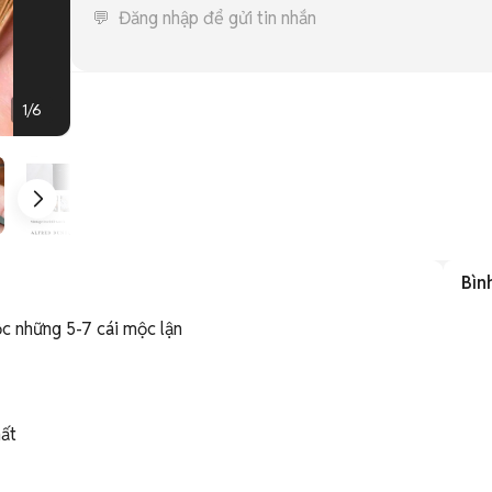
1
/
6
Bìn
c những 5-7 cái mộc lận 

t 
