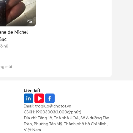
2
ène de Michel
Bạc
ồ nữ
ông mới
Liên kết
Email:
trogiup@chotot.vn
CSKH:
19003003
(1.000đ/phút)
Địa chỉ: Tầng 18, Toà nhà UOA, Số 6 đường Tân
Trào, Phường Tân Mỹ, Thành phố Hồ Chí Minh,
Việt Nam