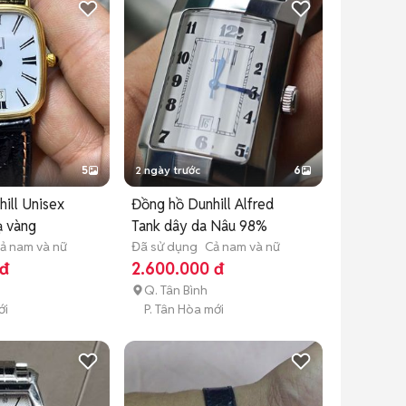
5
2 ngày trước
6
ill Unisex
Đồng hồ Dunhill Alfred
ạ vàng
Tank dây da Nâu 98%
ả nam và nữ
Đã sử dụng
Cả nam và nữ
 đ
2.600.000 đ
Q. Tân Bình
ới
P. Tân Hòa mới