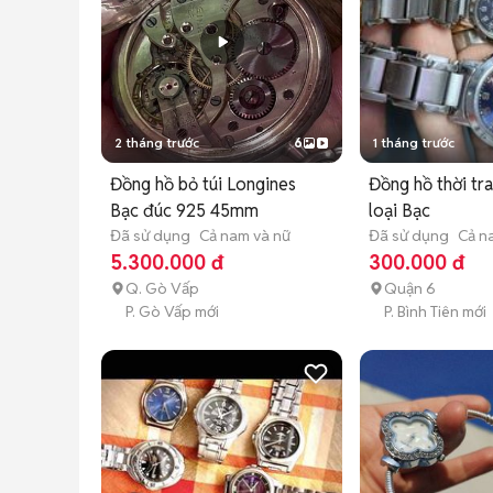
2 tháng trước
6
1 tháng trước
Đồng hồ bỏ túi Longines
Đồng hồ thời tr
Bạc đúc 925 45mm
loại Bạc
Đã sử dụng
Cả nam và nữ
Đã sử dụng
Cả n
5.300.000 đ
300.000 đ
Q. Gò Vấp
Quận 6
P. Gò Vấp mới
P. Bình Tiên mới