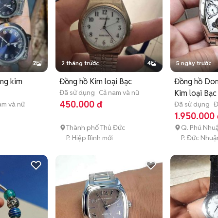
2
2 tháng trước
4
5 ngày trước
ang kim
Đồng hồ Kim loại Bạc
Đồng hồ Do
Đã sử dụng
Cả nam và nữ
Kim loại Bạc
450.000 đ
am và nữ
Đã sử dụng
Đ
1.950.000 
Thành phố Thủ Đức
Q. Phú Nhu
P. Hiệp Bình mới
P. Đức Nhuậ