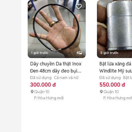
1 giờ trước
4
5 giờ trước
Dây chuyền Da thật Inox
Bật lửa xăng đ
Đen 48cm dây đeo bụi
Windlite Mỹ sư
chất
Đã sử dụng
Cả nam và nữ
Đã sử dụng
Bật l
300.000 đ
550.000 đ
Quận 10
Quận 10
P. Hòa Hưng mới
P. Hòa Hưng mớ