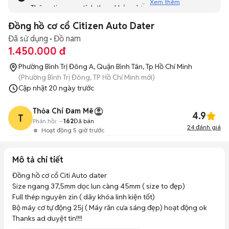
Xem thêm
Thông tin mang tính tham khảo và bạn không thể liên hệ
với người bán. Bạn hãy tham khảo thêm các tin đăng
Đồng hồ cơ cổ Citizen Auto Dater
tương tự khác dưới đây nhé!
Đã sử dụng
Đồ nam
1.450.000 đ
Phường Bình Trị Đông A, Quận Bình Tân, Tp Hồ Chí Minh
(Phường Bình Trị Đông, TP Hồ Chí Minh mới)
Cập nhật
20 ngày trước
Thỏa Chí Đam Mê
4.9
T
Phản hồi:
--
162
Đã bán
24
đánh giá
Hoạt động 5 giờ trước
Mô tả chi tiết
Đồng hồ cơ cổ Citi Auto dater

Size ngang 37,5mm dọc lun càng 45mm ( size to đẹp)

Full thép nguyên zin ( dây khóa linh kiện tốt)

Bộ máy cơ tự động 25j ( Máy răn cưa sáng đẹp) hoạt động ok

Thanks ad duyệt tin!!!!