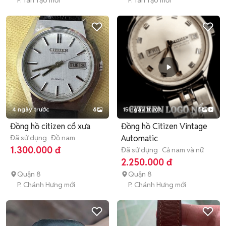
P. Tân Tạo mới
P. Tân Tạo mới
4 ngày trước
6
15 ngày trước
5
Đồng hồ citizen cổ xưa
Đồng hồ Citizen Vintage
Đã sử dụng
Đồ nam
Automatic
1.300.000 đ
Đã sử dụng
Cả nam và nữ
2.250.000 đ
Quận 8
Quận 8
P. Chánh Hưng mới
P. Chánh Hưng mới