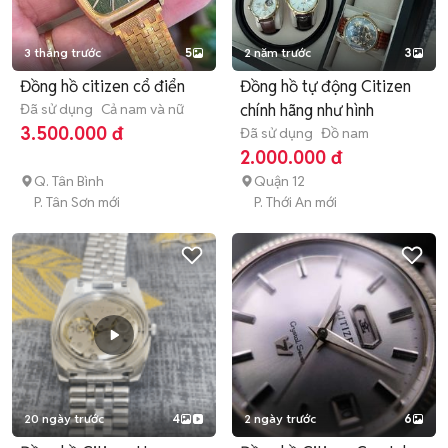
3 tháng trước
5
2 năm trước
3
Đồng hồ citizen cổ điển
Đồng hồ tự động Citizen
Đã sử dụng
Cả nam và nữ
chính hãng như hình
3.500.000 đ
Đã sử dụng
Đồ nam
2.000.000 đ
Q. Tân Bình
Quận 12
P. Tân Sơn mới
P. Thới An mới
20 ngày trước
4
2 ngày trước
6