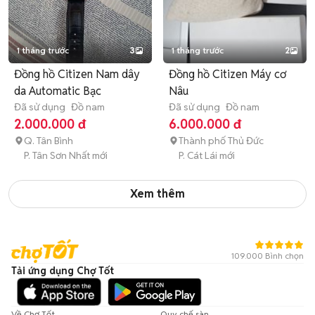
1 tháng trước
3
1 tháng trước
2
Đồng hồ Citizen Nam dây
Đồng hồ Citizen Máy cơ
da Automatic Bạc
Nâu
Đã sử dụng
Đồ nam
Đã sử dụng
Đồ nam
2.000.000 đ
6.000.000 đ
Q. Tân Bình
Thành phố Thủ Đức
P. Tân Sơn Nhất mới
P. Cát Lái mới
Xem thêm
109.000 Bình chọn
Tải ứng dụng Chợ Tốt
Về Chợ Tốt
Quy chế sàn