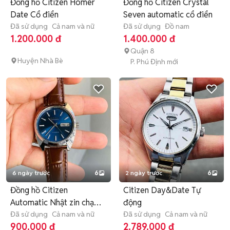
Đồng hồ Citizen Homer
Đồng hồ Citizen Crystal
Date Cổ điển
Seven automatic cổ điển
Đã sử dụng
Cả nam và nữ
Đã sử dụng
Đồ nam
1.200.000 đ
1.400.000 đ
Quận 8
Huyện Nhà Bè
P. Phú Định mới
6 ngày trước
6
2 ngày trước
6
Đồng hồ Citizen
Citizen Day&Date Tự
Automatic Nhật zin chạy
động
chuẩn hãng
Đã sử dụng
Cả nam và nữ
Đã sử dụng
Cả nam và nữ
900.000 đ
2.789.000 đ