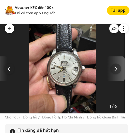
Voucher KFC đến 100k
Tải app
Chỉ có trên app Chợ Tốt
1
/
6
Chợ Tốt
Đồng hồ
Đồng hồ Tp Hồ Chí Minh
Đồng hồ Quận Bình Tân
Đ
Tin đăng đã hết hạn