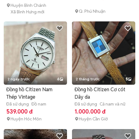
Huyện Bình Chánh
Q. Phú Nhuận
Xã Bình Hưng mới
2 ngày trước
6
2 tháng trước
5
Đồng hồ Citizen Nam
Đồng hồ Citizen Cơ cót
Thép Vintage
Dây da
Đã sử dụng
Đồ nam
Đã sử dụng
Cả nam và nữ
539.000 đ
1.000.000 đ
Huyện Hóc Môn
Huyện Cần Giờ