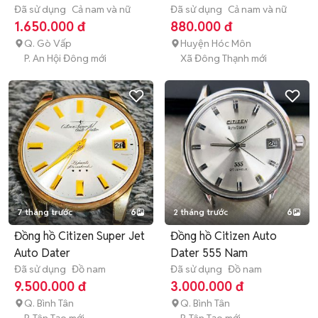
Đã sử dụng
Cả nam và nữ
Đã sử dụng
Cả nam và nữ
1.650.000 đ
880.000 đ
Q. Gò Vấp
Huyện Hóc Môn
P. An Hội Đông mới
Xã Đông Thạnh mới
7 tháng trước
6
2 tháng trước
6
Đồng hồ Citizen Super Jet
Đồng hồ Citizen Auto
Auto Dater
Dater 555 Nam
Đã sử dụng
Đồ nam
Đã sử dụng
Đồ nam
9.500.000 đ
3.000.000 đ
Q. Bình Tân
Q. Bình Tân