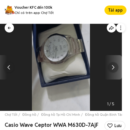
Voucher KFC đến 100k
Tải app
Chỉ có trên app Chợ Tốt
1
/
5
Chợ Tốt
Đồng hồ
Đồng hồ Tp Hồ Chí Minh
Đồng hồ Quận Bình Tân
Casio Wave Ceptor WWA M630D-7AjF
Lưu