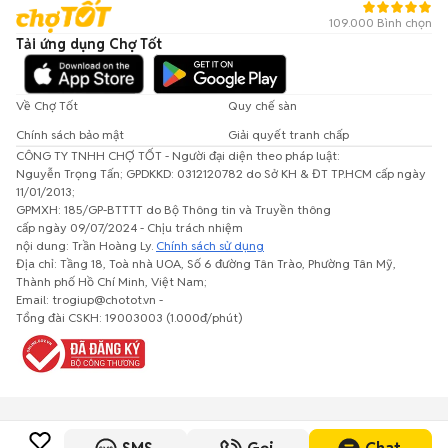
109.000 Bình chọn
Tải ứng dụng Chợ Tốt
Về Chợ Tốt
Quy chế sàn
Chính sách bảo mật
Giải quyết tranh chấp
CÔNG TY TNHH CHỢ TỐT - Người đại diện theo pháp luật:
Nguyễn Trọng Tấn; GPDKKD: 0312120782 do Sở KH & ĐT TP.HCM cấp ngày
11/01/2013;
GPMXH: 185/GP-BTTTT do Bộ Thông tin và Truyền thông
cấp ngày 09/07/2024 - Chịu trách nhiệm
nội dung: Trần Hoàng Ly.
Chính sách sử dụng
Địa chỉ: Tầng 18, Toà nhà UOA, Số 6 đường Tân Trào, Phường Tân Mỹ,
Thành phố Hồ Chí Minh, Việt Nam;
Email: trogiup@chotot.vn -
Tổng đài CSKH: 19003003 (1.000đ/phút)