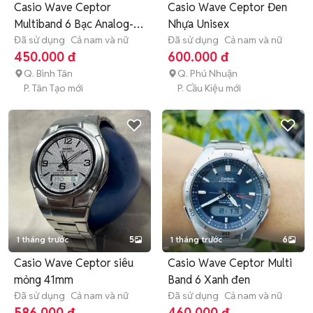
Casio Wave Ceptor
Casio Wave Ceptor Đen
Multiband 6 Bạc Analog-
Nhựa Unisex
Digital
Đã sử dụng
Cả nam và nữ
Đã sử dụng
Cả nam và nữ
450.000 đ
600.000 đ
Q. Bình Tân
Q. Phú Nhuận
P. Tân Tạo mới
P. Cầu Kiệu mới
1 tháng trước
5
1 tháng trước
6
Casio Wave Ceptor siêu
Casio Wave Ceptor Multi
mỏng 41mm
Band 6 Xanh đen
Đã sử dụng
Cả nam và nữ
Đã sử dụng
Cả nam và nữ
586.000 đ
460.000 đ