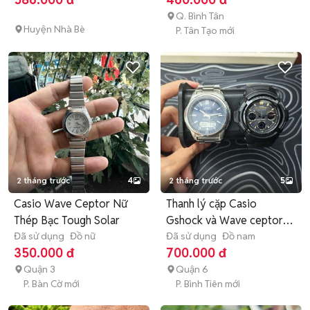
Q. Bình Tân
Huyện Nhà Bè
P. Tân Tạo mới
2 tháng trước
4
2 tháng trước
5
Casio Wave Ceptor Nữ
Thanh lý cặp Casio
Thép Bạc Tough Solar
Gshock và Wave ceptor
Đã sử dụng
Đồ nữ
solar
Đã sử dụng
Đồ nam
350.000 đ
700.000 đ
Quận 3
Quận 6
P. Bàn Cờ mới
P. Bình Tiên mới