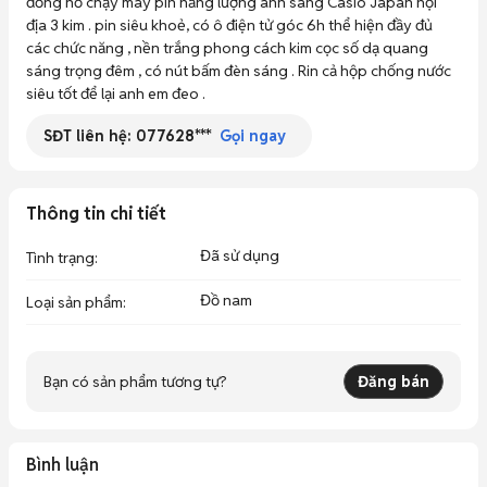
đồng hồ chạy máy pin năng lượng ánh sáng Casio Japan nội 
địa 3 kim . pin siêu khoẻ, có ô điện tử góc 6h thể hiện đầy đủ 
các chức năng , nền trắng phong cách kim cọc số dạ quang 
sáng trọng đêm , có nút bấm đèn sáng . Rin cả hộp chống nước 
siêu tốt để lại anh em đeo .  
SĐT liên hệ:
077628***
Gọi ngay
Thông tin chi tiết
Đã sử dụng
Tình trạng
:
Đồ nam
Loại sản phẩm
:
Bạn có sản phẩm tương tự?
Đăng bán
Bình luận