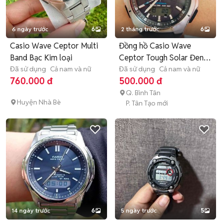
6 ngày trước
6
2 tháng trước
6
Casio Wave Ceptor Multi
Đồng hồ Casio Wave
Band Bạc Kim loại
Ceptor Tough Solar Đen
Đã sử dụng
Cả nam và nữ
bạc
Đã sử dụng
Cả nam và nữ
760.000 đ
500.000 đ
Q. Bình Tân
Huyện Nhà Bè
P. Tân Tạo mới
14 ngày trước
6
5 ngày trước
5