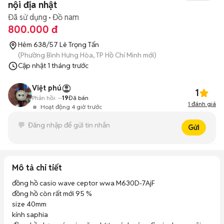
nội địa nhật
Đã sử dụng
Đồ nam
800.000 đ
Hẻm 638/57 Lê Trọng Tấn
(Phường Bình Hưng Hòa, TP Hồ Chí Minh mới)
Cập nhật
1 tháng trước
Việt phú
1
Phản hồi:
--
19
Đã bán
1
đánh giá
Hoạt động 4 giờ trước
Gửi
Mô tả chi tiết
đồng hồ casio wave ceptor wwa M630D-7AjF

đồng hồ còn rất mới 95 %

size 40mm

kính saphia 
