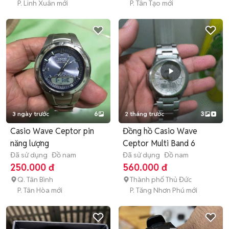
P. Linh Xuân mới
P. Tân Tạo mới
3 ngày trước
6
2 tháng trước
3
Casio Wave Ceptor pin
Đồng hồ Casio Wave
năng lượng
Ceptor Multi Band 6
Đã sử dụng
Đồ nam
Đã sử dụng
Đồ nam
250.000 đ
560.000 đ
Q. Tân Bình
Thành phố Thủ Đức
P. Tân Hòa mới
P. Tăng Nhơn Phú mới