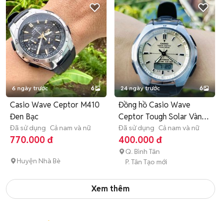
6 ngày trước
6
24 ngày trước
6
Casio Wave Ceptor M410
Đồng hồ Casio Wave
Đen Bạc
Ceptor Tough Solar Vàng
Đã sử dụng
Cả nam và nữ
mỡ gà
Đã sử dụng
Cả nam và nữ
770.000 đ
400.000 đ
Q. Bình Tân
Huyện Nhà Bè
P. Tân Tạo mới
Xem thêm