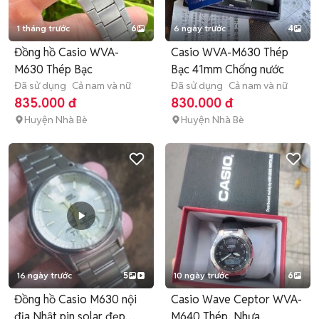
1 tháng trước
6
6 ngày trước
4
Đồng hồ Casio WVA-
Casio WVA-M630 Thép
M630 Thép Bạc
Bạc 41mm Chống nước
Đã sử dụng
Cả nam và nữ
Đã sử dụng
Cả nam và nữ
835.000 đ
830.000 đ
Huyện Nhà Bè
Huyện Nhà Bè
16 ngày trước
5
10 ngày trước
6
Đồng hồ Casio M630 nội
Casio Wave Ceptor WVA-
địa Nhật pin solar đẹp
M640 Thép, Nhựa