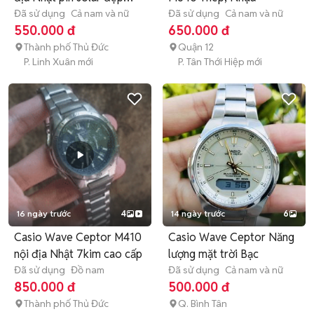
cao
Đã sử dụng
Cả nam và nữ
Đã sử dụng
Cả nam và nữ
550.000 đ
650.000 đ
Thành phố Thủ Đức
Quận 12
P. Linh Xuân mới
P. Tân Thới Hiệp mới
16 ngày trước
4
14 ngày trước
6
Casio Wave Ceptor M410
Casio Wave Ceptor Năng
nội địa Nhật 7kim cao cấp
lượng mặt trời Bạc
Đã sử dụng
Đồ nam
Đã sử dụng
Cả nam và nữ
850.000 đ
500.000 đ
Thành phố Thủ Đức
Q. Bình Tân