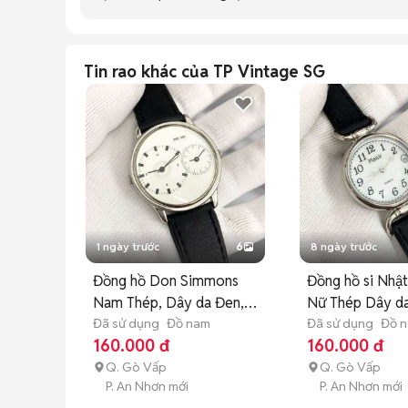
Tin rao khác của TP Vintage SG
1 ngày trước
6
8 ngày trước
Đồng hồ Don Simmons
Đồng hồ si Nhật Plaisi
Nam Thép, Dây da Đen,
Nữ Thép Dây d
Bạc
Đã sử dụng
Đồ nam
Đã sử dụng
Đồ n
160.000 đ
160.000 đ
Q. Gò Vấp
Q. Gò Vấp
P. An Nhơn mới
P. An Nhơn mới