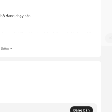
hồ đang chạy sẵn

hống nước tốt phải ra thợ bảo dưỡng lại, dán keo, thêm 
 thêm
eo, các lỗi hỏng do va đập mạnh, đứt dây, bể kính 
ho2hand #donghodeotay #donghonu #donghonam 
n #thrift
Đăng bán