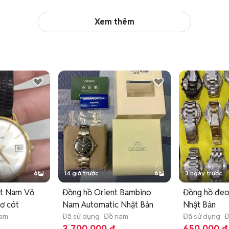
Xem thêm
6
14 giờ trước
6
3 ngày trước
st Nam Vỏ
Đồng hồ Orient Bambino
Đồng hồ đeo
ơ cót
Nam Automatic Nhật Bản
Nhật Bản
nam
Đã sử dụng
Đồ nam
Đã sử dụng
Đ
3.700.000 đ
650.000 đ