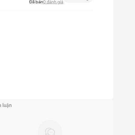
Đã bán
0
đánh giá
h luận