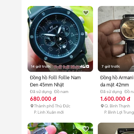
14 giờ trước
4
7 giờ trước
Đồng hồ Folli Follie Nam
Đồng hồ Arman
Đen 45mm Nhật
da mặt 42mm
Đã sử dụng
Đồ nam
Đã sử dụng
Đồ 
680.000 đ
1.600.000 đ
Thành phố Thủ Đức
Q. Bình Thạnh
P. Linh Xuân mới
P. Bình Lợi Trun