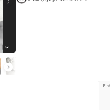
Hoạt động 11 giờ trước
Phản hồi:
85%
1
/
6
Bìn