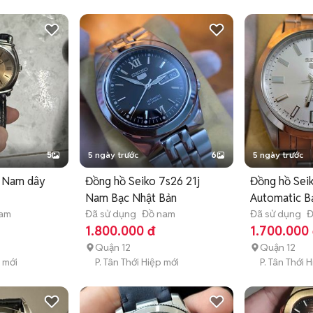
5
5 ngày trước
6
5 ngày trước
i Nam dây
Đồng hồ Seiko 7s26 21j
Đồng hồ Sei
Nam Bạc Nhật Bản
Automatic 
nam
Đã sử dụng
Đồ nam
Nhật Bản
Đã sử dụng
Đ
1.800.000 đ
1.700.000
Quận 12
Quận 12
g mới
P. Tân Thới Hiệp mới
P. Tân Thới 