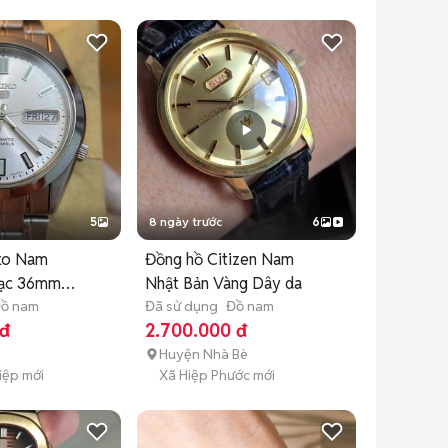
5
8 ngày trước
6
ko Nam
Đồng hồ Citizen Nam
Bạc 36mm
Nhật Bản Vàng Dây da
ồ nam
Đã sử dụng
Đồ nam
 đ
2.700.000 đ
Huyện Nhà Bè
Hiệp mới
Xã Hiệp Phước mới