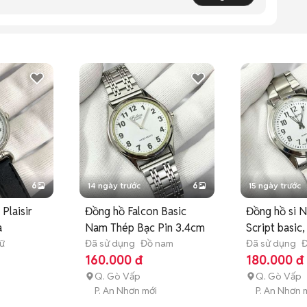
6
14 ngày trước
6
15 ngày trước
r
Đồng hồ Falcon Basic
Đồng hồ si 
a
Nam Thép Bạc Pin 3.4cm
Script basic,
ữ
Đã sử dụng
Đồ nam
Đã sử dụng
Đ
160.000 đ
180.000 đ
Q. Gò Vấp
Q. Gò Vấp
P. An Nhơn mới
P. An Nhơn 