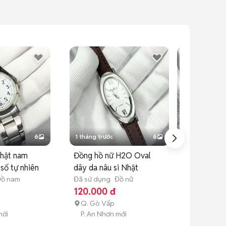
6
1 tháng trước
6
1 tháng trước
Nhật nam
Đồng hồ nữ H2O Oval
Đồng hồ si N
 số tự nhiên
dây da nâu si Nhật
chữ nhật
ồ nam
Đã sử dụng
Đồ nữ
Đã sử dụng
Đ
120.000 đ
160.000 đ
Q. Gò Vấp
Q. Gò Vấp
mới
P. An Nhơn mới
P. An Nhơn 