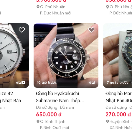
Q. Phú Nhuận
Q. Phú Nhu
i
P. Đức Nhuận mới
P. Đức Nhuậ
6
10 giờ trước
6
7 ngày trước
ize 42
Đồng hồ Hyakaikuchi
Đồng hồ Mar
 Nhật Bản
Submarine Nam Thép
Nhật Bản 4
nam
Nhật Bản
Đã sử dụng
Đồ nam
Đã sử dụng
Đ
650.000 đ
270.000 đ
Q. Bình Thạnh
Huyện Bình
P. Bình Quới mới
Xã Bình Hưn