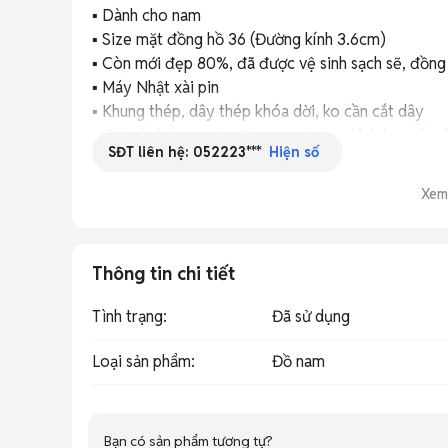
▪ Dành cho nam

▪ Size mặt đồng hồ 36 (Đường kính 3.6cm)

▪ Còn mới đẹp 80%, đã được vệ sinh sạch sẽ, đồng 
▪ Máy Nhật xài pin

▪ Khung thép, dây thép khóa dời, ko cần cắt dây

▪ Chỉ số chống nước: Đi mưa, rửa tay, khách muốn c
SĐT liên hệ:
052223***
Hiện số
gioăng

---

Xem
⏰BẢO HÀNH⏰

▪ Bảo hành 1 tháng

▪ Không bảo hành lỗi vào nước, lỗi dị ứng với dây đ
Thông tin chi tiết
trong thời gian sử dụng

----------------------------------

Tình trạng
:
Đã sử dụng
#donghosi #donghonhat #donghothuysi #dong
#donghocodien #donghovintage #trangsucphukie
Loại sản phẩm
:
Đồ nam
Bạn có sản phẩm tương tự?