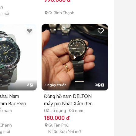
ận
Q. Bình Thạnh
n mới
6
1 ngày trước
3
shal Nam
Đồng hồ nam DELTON
0mm Bạc Đen
máy pin Nhật Xám đen
ồ nam
Đã sử dụng
Đồ nam
180.000 đ
 Chánh
Q. Tân Phú
g mới
P. Tân Sơn Nhì mới