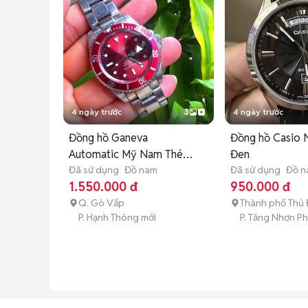
4 ngày trước
3
4 ngày trước
Đồng hồ Ganeva
Đồng hồ Casio
Automatic Mỹ Nam Thép
Đen
mặt huyết
Đã sử dụng
Đồ nam
Đã sử dụng
Đồ 
1.550.000 đ
950.000 đ
Q. Gò Vấp
Thành phố Thủ
P. Hạnh Thông mới
P. Tăng Nhơn P