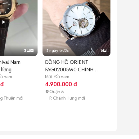
3
2 ngày trước
6
nival Nam
ĐỒNG HỒ ORIENT
 hồng
FAG02005W0 CHÍNH
ồ nam
HÃNG NHẬT BẢN
Mới
Đồ nam
 đ
4.900.000 đ
Quận 8
g Thuận mới
P. Chánh Hưng mới