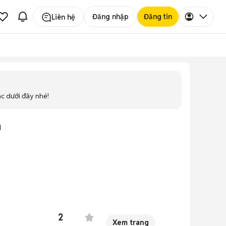
Đăng nhập
Đăng tin
Liên hệ
ác dưới đây nhé!
m
2
Xem trang