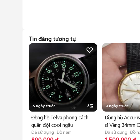
Tin đăng tương tự
6 ngày trước
6
3 ngày trước
Đồng hồ Telva phong cách
Đồng hồ Accuri
quân đội cool ngầu
si Vàng 34mm C
Đã sử dụng
Đồ nam
Đã sử dụng
Đồ 
890.000 đ
1.500.000 đ