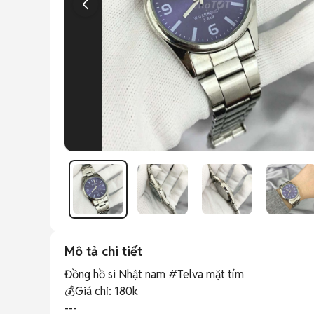
Mô tả chi tiết
Đồng hồ si Nhật nam #Telva mặt tím

💰Giá chỉ: 180k

--- 
