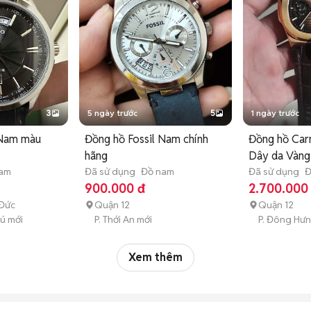
3
5 ngày trước
5
1 ngày trước
 Nam màu
Đồng hồ Fossil Nam chính
Đồng hồ Car
hãng
Dây da Vàng
nam
Đã sử dụng
Đồ nam
Đã sử dụng
Đ
900.000 đ
2.700.000
 Đức
Quận 12
Quận 12
hú mới
P. Thới An mới
P. Đông Hưn
Xem thêm