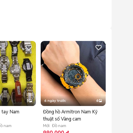
5
6 ngày trước
6
 tay Nam
Đồng hồ Armitron Nam Kỹ
thuật số Vàng cam
ồ nam
Mới
Đồ nam
990.000 đ