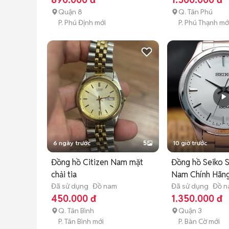
Quận 8
Q. Tân Phú
P. Phú Định mới
P. Phú Thạnh mớ
6 ngày trước
5
10 giờ trước
Đồng hồ Citizen Nam mặt
Đồng hồ Seiko S
chải tia
Nam Chính Hãng
Đã sử dụng
Đồ nam
Đã sử dụng
Đồ 
450.000 đ
1.350.000 đ
Q. Tân Bình
Quận 3
P. Tân Bình mới
P. Bàn Cờ mới