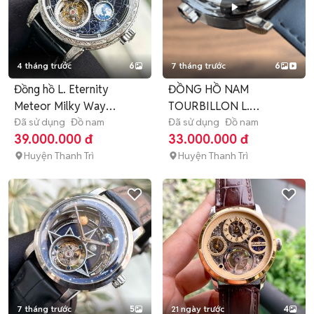
4 tháng trước
6
7 tháng trước
6
Đồng hồ L. Eternity
ĐỒNG HỒ NAM
Meteor Milky Way
TOURBILLON L.
Tourbillon
Đã sử dụng
Đồ nam
ETERNITY METEOR
Đã sử dụng
Đồ nam
39.000.000 đ
33.000.000 đ
Huyện Thanh Trì
Huyện Thanh Trì
7 tháng trước
5
21 ngày trước
4