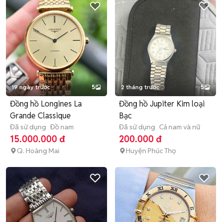
19 ngày trước
5
2 tháng trước
5
Đồng hồ Longines La
Đồng hồ Jupiter Kim loại
Grande Classique
Bạc
Đã sử dụng
Đồ nam
Đã sử dụng
Cả nam và nữ
15.000.000 đ
200.000 đ
Q. Hoàng Mai
Huyện Phúc Thọ