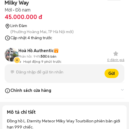
Milky Way
Mới
Đồ nam
45.000.000 đ
Linh Đàm
(Phường Hoàng Mai, TP Hà Nội mới)
Cập nhật
4 tháng trước
Hoà Hồ Authentic
Phản hồi:
94%
50
Đã bán
0
đánh giá
Hoạt động 9 phút trước
Gửi
Chính sách cửa hàng
Miễn phí vận chuyển
Mô tả chi tiết
Bảo hành 5 năm
Đồng hồ L. Eternity Meteor Milky Way Tourbillon phiên bản giới 
Trả trước 0 Đ nhận máy
hạn 999 chiếc.
