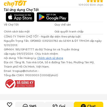
109.000 Bình chọn
Tải ứng dụng Chợ Tốt
Về Chợ Tốt
Quy chế sàn
Chính sách bảo mật
Giải quyết tranh chấp
CÔNG TY TNHH CHỢ TỐT - Người đại diện theo pháp luật:
Nguyễn Trọng Tấn; GPDKKD: 0312120782 do Sở KH & ĐT TP.HCM cấp ngày
11/01/2013;
GPMXH: 185/GP-BTTTT do Bộ Thông tin và Truyền thông
cấp ngày 09/07/2024 - Chịu trách nhiệm
nội dung: Trần Hoàng Ly.
Chính sách sử dụng
Địa chỉ: Tầng 18, Toà nhà UOA, Số 6 đường Tân Trào, Phường Tân Mỹ,
Thành phố Hồ Chí Minh, Việt Nam;
Email: trogiup@chotot.vn -
Tổng đài CSKH: 19003003 (1.000đ/phút)
SMS
Gọi
Chat