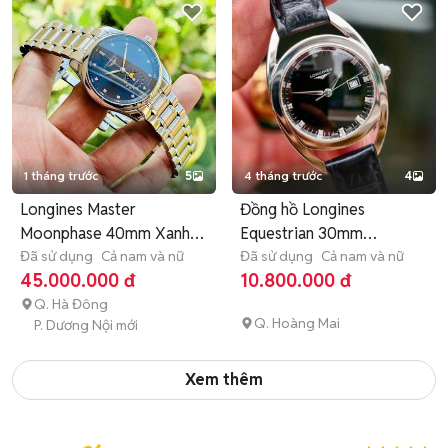
1 tháng trước
5
4 tháng trước
4
Longines Master
Đồng hồ Longines
Moonphase 40mm Xanh
Equestrian 30mm
Kim cương
Đã sử dụng
Cả nam và nữ
L6.137.4.57.0
Đã sử dụng
Cả nam và nữ
45.000.000 đ
10.800.000 đ
Q. Hà Đông
Q. Hoàng Mai
P. Dương Nội mới
Xem thêm