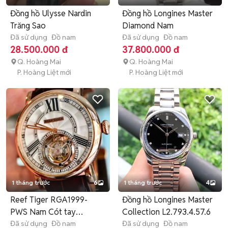
Đồng hồ Ulysse Nardin
Đồng hồ Longines Master
Trăng Sao
Diamond Nam
Đã sử dụng
Đồ nam
Đã sử dụng
Đồ nam
28.500.000 đ
37.800.000 đ
Q. Hoàng Mai
Q. Hoàng Mai
P. Hoàng Liệt mới
P. Hoàng Liệt mới
1 tháng trước
6
1 tháng trước
4
Reef Tiger RGA1999-
Đồng hồ Longines Master
PWS Nam Cót tay
Collection L2.793.4.57.6
Tourbillon
Đã sử dụng
Đồ nam
Đã sử dụng
Đồ nam