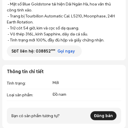
Trợ giá thu cũ lên đời máy
 - Mặt số Blue Goldstone tái hiện Dải Ngân Hà, hoa văn thủ 
công tinh xảo.

 - Trang bị Tourbillon Automatic Cal. L5210, Moonphase, 24H 
Earth Rotation.

 - Trữ cót 54 giờ, kim và cọc số dạ quang.

 - Vỏ thép 316L, kính Sapphire, dây da cá sấu.

 - Tình trạng mới 100%, đầy đủ hộp và giấy chứng nhận.
SĐT liên hệ:
038852***
Gọi ngay
Thông tin chi tiết
Mới
Tình trạng
:
Đồ nam
Loại sản phẩm
:
Bạn có sản phẩm tương tự?
Đăng bán