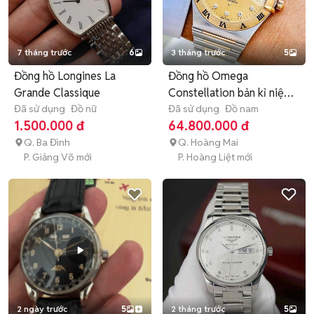
7 tháng trước
6
3 tháng trước
5
Đồng hồ Longines La
Đồng hồ Omega
Grande Classique
Constellation bản kỉ niệm
Đã sử dụng
Đồ nữ
160 năm
Đã sử dụng
Đồ nam
1.500.000 đ
64.800.000 đ
Q. Ba Đình
Q. Hoàng Mai
P. Giảng Võ mới
P. Hoàng Liệt mới
2 ngày trước
5
2 tháng trước
5