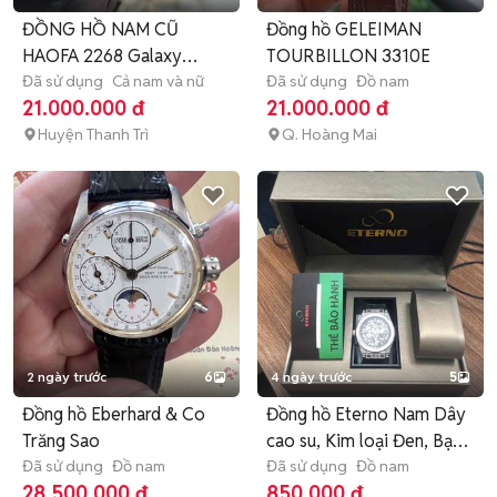
ĐỒNG HỒ NAM CŨ
Đồng hồ GELEIMAN
HAOFA 2268 Galaxy
TOURBILLON 3310E
Tourbillon
Đã sử dụng
Cả nam và nữ
Đã sử dụng
Đồ nam
21.000.000 đ
21.000.000 đ
Huyện Thanh Trì
Q. Hoàng Mai
2 ngày trước
6
4 ngày trước
5
Đồng hồ Eberhard & Co
Đồng hồ Eterno Nam Dây
Trăng Sao
cao su, Kim loại Đen, Bạc
Đã sử dụng
Đồ nam
Đ
Đã sử dụng
Đồ nam
28.500.000 đ
850.000 đ