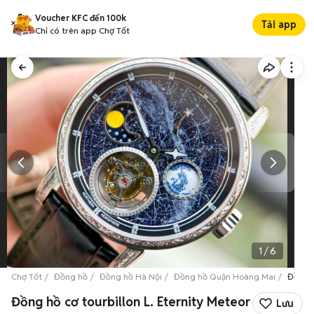
Voucher KFC đến 100k
Tải app
Chỉ có trên app Chợ Tốt
1
/
6
Chợ Tốt
Đồng hồ
Đồng hồ Hà Nội
Đồng hồ Quận Hoàng Mai
Đồng h
Đồng hồ cơ tourbillon L. Eternity Meteor
Lưu