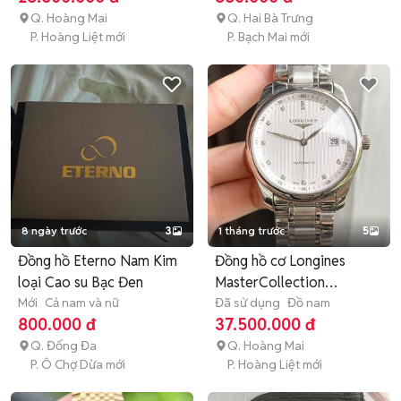
Q. Hoàng Mai
Q. Hai Bà Trưng
P. Hoàng Liệt mới
P. Bạch Mai mới
8 ngày trước
3
1 tháng trước
5
Đồng hồ Eterno Nam Kim
Đồng hồ cơ Longines
loại Cao su Bạc Đen
MasterCollection
Mới
Cả nam và nữ
L2.793.4.77.6
Đã sử dụng
Đồ nam
800.000 đ
37.500.000 đ
Q. Đống Đa
Q. Hoàng Mai
P. Ô Chợ Dừa mới
P. Hoàng Liệt mới