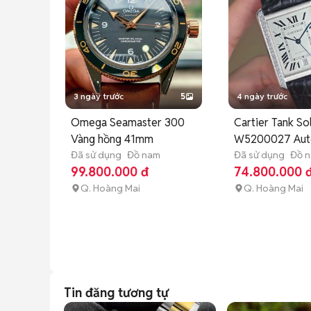
3 ngày trước
5
4 ngày trước
Omega Seamaster 300
Cartier Tank So
Vàng hồng 41mm
W5200027 Aut
Đã sử dụng
Đồ nam
31x41mm
Đã sử dụng
Đồ 
99.800.000 đ
74.800.000 
Q. Hoàng Mai
Q. Hoàng Mai
Tin đăng tương tự