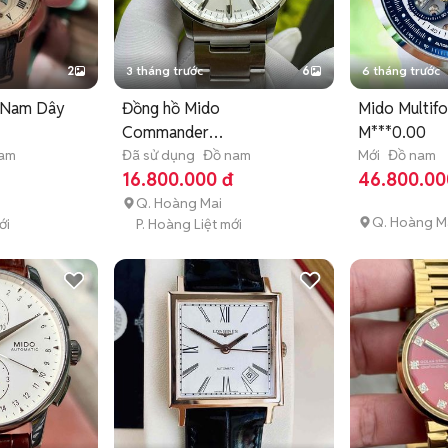
2
3 tháng trước
6
6 tháng trước
t Nam Dây
Đồng hồ Mido
Mido Multifo
Commander
M***0.00
nam
Chronometer size 40mm
Đã sử dụng
Đồ nam
Mới
Đồ nam
16.800.000 đ
46.800.00
Q. Hoàng Mai
Q. Hoàng M
ới
P. Hoàng Liệt mới