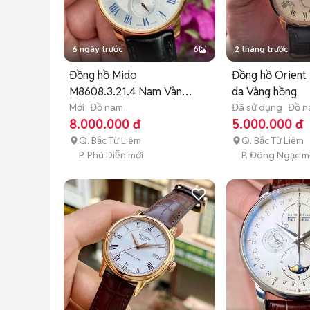
6 ngày trước
6
2 tháng trước
Đồng hồ Mido
Đồng hồ Orien
M8608.3.21.4 Nam Vàng
da Vàng hồng
Đen
Mới
Đồ nam
Đã sử dụng
Đồ 
8.000.000 đ
5.000.000 đ
Q. Bắc Từ Liêm
Q. Bắc Từ Liêm
P. Phú Diễn mới
P. Đông Ngạc m