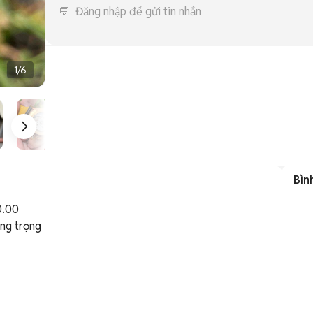
1
/
6
Bìn
00 

ng trọng 
