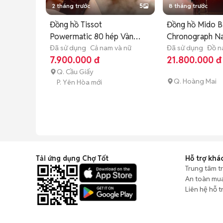
2 tháng trước
5
8 tháng trước
Đồng hồ Tissot
Đồng hồ Mido Ba
Powermatic 80 hép Vàng
Chronograph 
Hồng Nâu
Đã sử dụng
Cả nam và nữ
Đã sử dụng
Đồ 
7.900.000 đ
21.800.000 đ
Q. Cầu Giấy
Q. Hoàng Mai
P. Yên Hòa mới
Tải ứng dụng Chợ Tốt
Hỗ trợ khá
Trung tâm t
An toàn mu
Liên hệ hỗ t