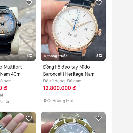
6
5 tháng trước
6
 Multifort
Đồng hồ đeo tay Mido
e Nam 40m
Baroncelli Heritage Nam
ồ nam
Đã sử dụng
Đồ nam
0 đ
12.800.000 đ
ai
Q. Hoàng Mai
t mới