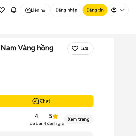
Đăng nhập
Đăng tin
Liên hệ
y Nam Vàng hồng
Lưu
Chat
4
5
Xem trang
Đã bán
4
đánh giá