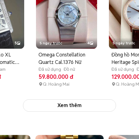
5
5 ngày trước
4
5 ngày trước
lo XL
Omega Constellation
Đồng hồ Mon
omatic
Quartz Cal.1376 Nữ
Heritage Spi
nam
Đã sử dụng
Đồ nữ
Vàng 18K
Đã sử dụng
Đ
đ
59.800.000 đ
129.000.0
Q. Hoàng Mai
Q. Hoàng M
Xem thêm