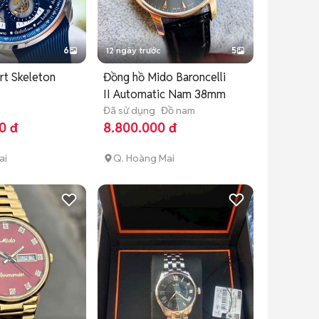
6
12 ngày trước
5
rt Skeleton
Đồng hồ Mido Baroncelli
II Automatic Nam 38mm
Đã sử dụng
Đồ nam
0 đ
8.800.000 đ
ai
Q. Hoàng Mai