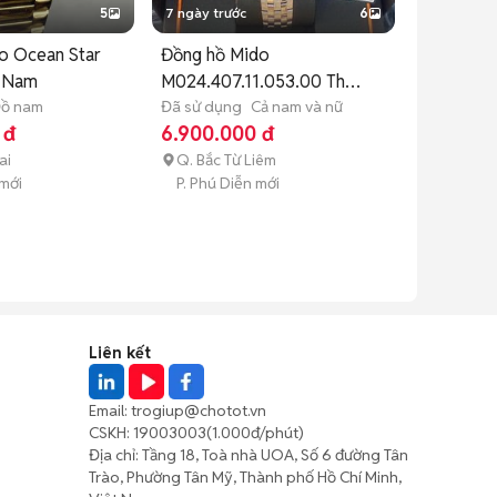
5
7 ngày trước
6
o Ocean Star
Đồng hồ Mido
 Nam
M024.407.11.053.00 Thụy
ồ nam
Sĩ
Đã sử dụng
Cả nam và nữ
 đ
6.900.000 đ
ai
Q. Bắc Từ Liêm
 mới
P. Phú Diễn mới
Liên kết
Email:
trogiup@chotot.vn
CSKH:
19003003
(1.000đ/phút)
Địa chỉ: Tầng 18, Toà nhà UOA, Số 6 đường Tân
Trào, Phường Tân Mỹ, Thành phố Hồ Chí Minh,