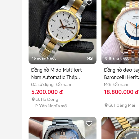
16 ngày trước
6
8 tháng trước
Đồng hồ Mido Multifort
Đồng hồ đeo ta
Nam Automatic Thép
Baroncelli Her
không gỉ
Đã sử dụng
Đồ nam
Mới
Đồ nam
5.200.000 đ
18.800.000 đ
Q. Hà Đông
Q. Hoàng Mai
P. Yên Nghĩa mới