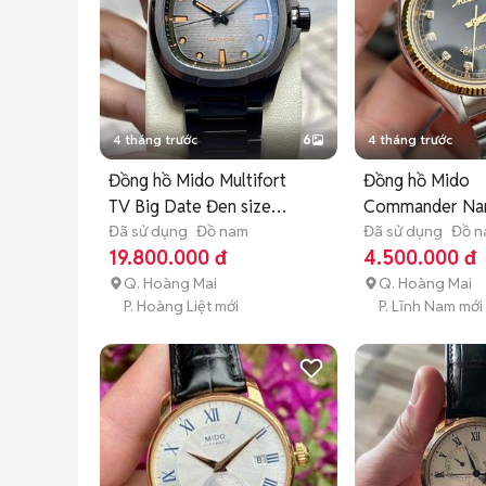
4 tháng trước
6
4 tháng trước
Đồng hồ Mido Multifort
Đồng hồ Mido
TV Big Date Đen size
Commander N
40mm
Đã sử dụng
Đồ nam
Đã sử dụng
Đồ 
19.800.000 đ
4.500.000 đ
Q. Hoàng Mai
Q. Hoàng Mai
P. Hoàng Liệt mới
P. Lĩnh Nam mới