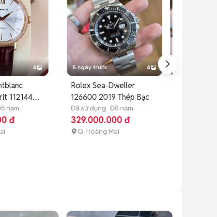
6
5 ngày trước
6
5 ngày trước
tblanc
Rolex Sea-Dweller
Cartier San
rit 112144
126600 2019 Thép Bạc
1567 Nữ Qu
ồ nam
Đã sử dụng
Đồ nam
Bạc Vàng
Đã sử dụng
Đ
00 đ
329.000.000 đ
136.000.0
ai
Q. Hoàng Mai
Q. Hoàng M