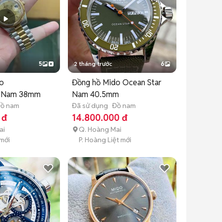
5
2 tháng trước
6
o
Đồng hồ Mido Ocean Star
 Nam 38mm
Nam 40.5mm
ồ nam
Đã sử dụng
Đồ nam
 đ
14.800.000 đ
ai
Q. Hoàng Mai
 mới
P. Hoàng Liệt mới