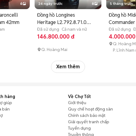
6
24 ngày trước
6
5 tháng trước
roncelli
Đồng hồ Longines
Đồng hồ Mid
Nam 42mm
Heritage L2.792.8.71.0
Commander
nam
Vàng hồng
Đã sử dụng
Cả nam và nữ
Đã sử dụng
Đ
146.800.000 đ
4.000.000
Q. Hoàng M
Q. Hoàng Mai
P. Lĩnh Nam
Xem thêm
ch hàng
Về Chợ Tốt
rợ giúp
Giới thiệu
a bán
Quy chế hoạt động sàn
rợ
Chính sách bảo mật
Giải quyết tranh chấp
Tuyển dụng
Truyền thông