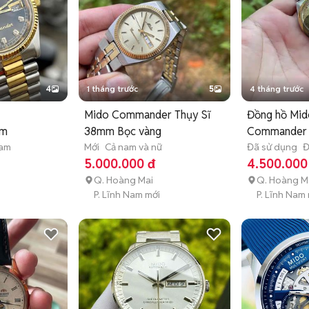
4
1 tháng trước
5
4 tháng trước
Mido Commander Thụy Sĩ
Đồng hồ Mid
am
38mm Bọc vàng
Commander
nam
Mới
Cả nam và nữ
Đã sử dụng
Đ
5.000.000 đ
4.500.000
Q. Hoàng Mai
Q. Hoàng M
P. Lĩnh Nam mới
P. Lĩnh Nam