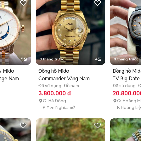
5
3 tháng trước
4
3 tháng trước
y Mido
Đồng hồ Mido
Đồng hồ Mido
itage Nam
Commander Vàng Nam
TV Big Dat
Đã sử dụng
Đồ nam
Đã sử dụng
Đ
3.800.000 đ
20.800.00
Q. Hà Đông
Q. Hoàng M
P. Yên Nghĩa mới
P. Hoàng Liệ