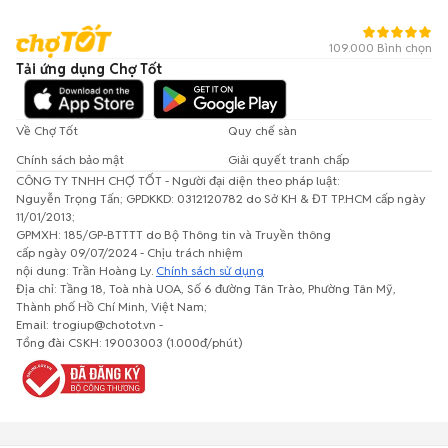
109.000 Bình chọn
Tải ứng dụng Chợ Tốt
Về Chợ Tốt
Quy chế sàn
Chính sách bảo mật
Giải quyết tranh chấp
CÔNG TY TNHH CHỢ TỐT - Người đại diện theo pháp luật:
Nguyễn Trọng Tấn; GPDKKD: 0312120782 do Sở KH & ĐT TP.HCM cấp ngày
11/01/2013;
GPMXH: 185/GP-BTTTT do Bộ Thông tin và Truyền thông
cấp ngày 09/07/2024 - Chịu trách nhiệm
nội dung: Trần Hoàng Ly.
Chính sách sử dụng
Địa chỉ: Tầng 18, Toà nhà UOA, Số 6 đường Tân Trào, Phường Tân Mỹ,
Thành phố Hồ Chí Minh, Việt Nam;
Email: trogiup@chotot.vn -
Tổng đài CSKH: 19003003 (1.000đ/phút)