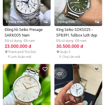
4 tháng trước
5
2 tháng trước
5
Đồng hồ Seiko Presage
King Seiko SDKS025 -
SARK005 Nam
SPB391. fullbox lướt đẹp
Đã sử dụng
Đồ nam
Đã sử dụng
Đồ nam
23.000.000 đ
30.500.000 đ
Thành phố Thủ Đức
Quận 5
P. Linh Xuân mới
P. Chợ Lớn mới