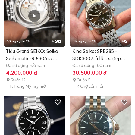
👉CHUYÊN PHÂN PHỐI ĐỒNG HỒ NHẬT BẢN ,MỸ,THUỴ SỸ

🤝 CẢM ƠN ANH CHỊ ĐÃ TIN TƯỞNG VÀ ỦNG HỘ BÊN EM 
TRONG SUỐT THỜI GIAN QUA.

💪 BÊN EM SẼ NỔ LỰC HẾT MÌNH ĐỂ PHỤC VỤ CHO ANH CHỊ .
10 ngày trước
6
15 ngày trước
6
Tiểu Grand SEIKO: Seiko
King Seiko: SPB285 -
Seikomatic-R 8306 sz
SDKS007. fullbox. đẹp
37mm
Đã sử dụng
Đồ nam
như mơi
Đã sử dụng
Đồ nam
4.200.000 đ
30.500.000 đ
Quận 12
Quận 5
P. Trung Mỹ Tây mới
P. Chợ Lớn mới