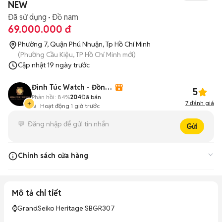
NEW
Đã sử dụng
Đồ nam
69.000.000 đ
Phường 7, Quận Phú Nhuận, Tp Hồ Chí Minh
(Phường Cầu Kiệu, TP Hồ Chí Minh mới)
Cập nhật
19 ngày trước
Đình Túc Watch - Đồng Hồ Chính Hãng
5
Phản hồi:
84%
204
Đã bán
7
đánh giá
Hoạt động 1 giờ trước
Gửi
Chính sách cửa hàng
Miễn Phí Vận Chuyển Toàn Quốc
Mô tả chi tiết
Bảo Hành Máy 5 Năm Hậu Mãi Trọn Đời
⌚️GrandSeiko Heritage SBGR307

Hỗ Trợ Quẹt Thẻ Thanh Toán, Trả Góp