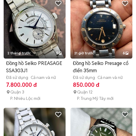
2 tháng trước
5
21 giờ trước
6
Đồng hồ Seiko PREASAGE
Đồng hồ Seiko Presage cổ
SSA303J1
điển 35mm
Đã sử dụng
Cả nam và nữ
Đã sử dụng
Cả nam và nữ
7.800.000 đ
850.000 đ
Quận 3
Quận 12
P. Nhiêu Lộc mới
P. Trung Mỹ Tây mới