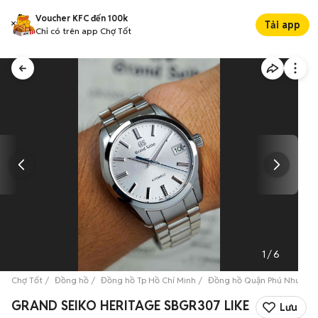
Voucher KFC đến 100k
Tải app
Chỉ có trên app Chợ Tốt
1
/
6
Chợ Tốt
Đồng hồ
Đồng hồ Tp Hồ Chí Minh
Đồng hồ Quận Phú Nhuận
GRAND SEIKO HERITAGE SBGR307 LIKE
Lưu