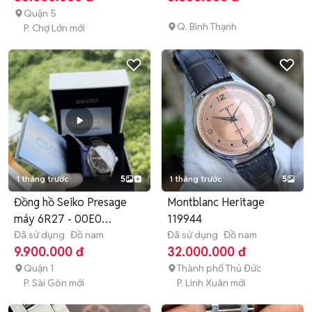
Quận 5
Q. Bình Thạnh
P. Chợ Lớn mới
1 tháng trước
5
1 tháng trước
5
Đồng hồ Seiko Presage
Montblanc Heritage
máy 6R27 - 00E0
119944
Automatic
Đã sử dụng
Đồ nam
Đã sử dụng
Đồ nam
9.900.000 đ
32.000.000 đ
Quận 1
Thành phố Thủ Đức
P. Sài Gòn mới
P. Linh Xuân mới