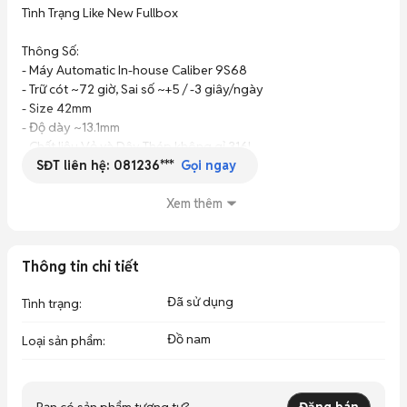
Thu Mua-Giao Lưu Đồng Hồ Cũ Mới Giá Cao
Tình Trạng Like New Fullbox 

Thông Số:

- Máy Automatic In-house Caliber 9S68

- Trữ cót ~72 giờ, Sai số ~+5 / -3 giây/ngày

- Size 42mm

- Độ dày ~13.1mm

- Chất liệu Vỏ và Dây Thép không gỉ 316L

SĐT liên hệ:
081236***
- Kính Sapphire cong phủ AR

Gọi ngay
- Chống nước 100m

- Chức năng Giờ – Phút – Giây – Lịch ngày

Xem thêm
🎖🎖CAM KẾT VÀ BẢO HÀNH VÀNG🎖🎖

Thông tin chi tiết
💎Fullbox+Tag

Đã sử dụng
Tình trạng
:
💎Bảo Hành 5 Năm Tại Shop

Đồ nam
Loại sản phẩm
:
💎Cam kết 💯 chính hãng .Bao Check Tất Cả  Store Trên Toàn 
Quốc

Bạn có sản phẩm tương tự?