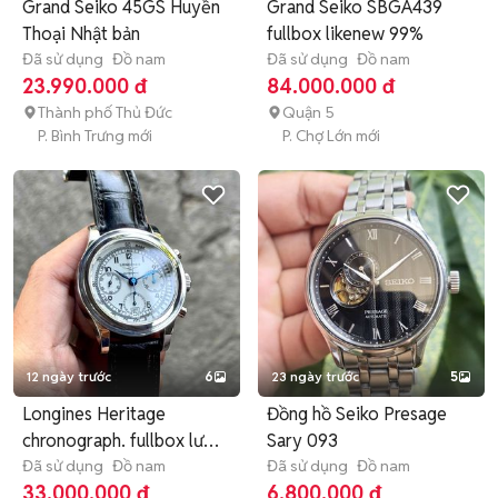
Grand Seiko 45GS Huyền
Grand Seiko SBGA439
Thoại Nhật bản
fullbox likenew 99%
Đã sử dụng
Đồ nam
Đã sử dụng
Đồ nam
23.990.000 đ
84.000.000 đ
Thành phố Thủ Đức
Quận 5
P. Bình Trưng mới
P. Chợ Lớn mới
12 ngày trước
6
23 ngày trước
5
Longines Heritage
Đồng hồ Seiko Presage
chronograph. fullbox lướt
Sary 093
đẹp
Đã sử dụng
Đồ nam
Đã sử dụng
Đồ nam
33.000.000 đ
6.800.000 đ