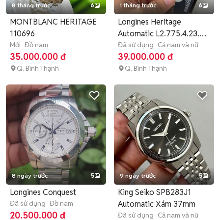
8 tháng trước
6
1 tháng trước
6
MONTBLANC HERITAGE
Longines Heritage
110696
Automatic L2.775.4.23.3
Mới
Đồ nam
40mm
Đã sử dụng
Cả nam và nữ
35.000.000 đ
39.000.000 đ
Q. Bình Thạnh
Q. Bình Thạnh
8 ngày trước
5
9 ngày trước
5
Longines Conquest
King Seiko SPB283J1
Đã sử dụng
Đồ nam
Automatic Xám 37mm
20.500.000 đ
Đã sử dụng
Cả nam và nữ