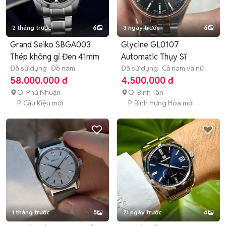
2 tháng trước
6
3 ngày trước
6
Grand Seiko SBGA003
Glycine GL0107
Thép không gỉ Đen 41mm
Automatic Thụy Sĩ
Đã sử dụng
Đồ nam
Đã sử dụng
Cả nam và nữ
58.000.000 đ
4.500.000 đ
Q. Phú Nhuận
Q. Bình Tân
P. Cầu Kiệu mới
P. Bình Hưng Hòa mới
1 tháng trước
5
21 ngày trước
6