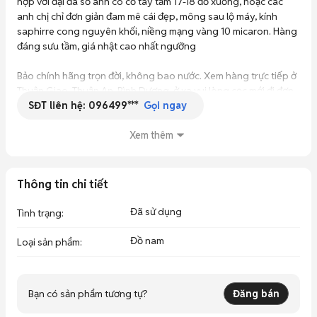
hợp với đại đa số anh có cổ tay tầm 17-18 đổ xuống, hoặc các 
anh chị chỉ đơn giản đam mê cái đẹp, mông sau lộ máy, kính 
saphirre cong nguyên khối, niềng mạng vàng 10 micaron. Hàng 
đáng sưu tầm, giá nhật cao nhất ngưỡng

Bảo chính hãng trọn đời, không bao nước. Xem hàng trực tiếp ở 
Thuận Giao, Thuận An, Bình Dương, ở xa vui lòng cọc mới đi đơn. 
SĐT liên hệ:
096499***
Em cảm ơn t
Gọi ngay
Xem thêm
Thông tin chi tiết
Đã sử dụng
Tình trạng
:
Đồ nam
Loại sản phẩm
:
Bạn có sản phẩm tương tự?
Đăng bán