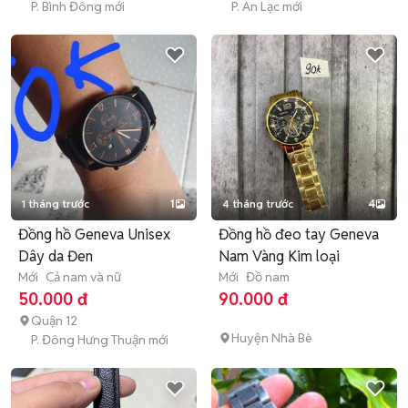
P. Bình Đông mới
P. An Lạc mới
1 tháng trước
1
4 tháng trước
4
Đồng hồ Geneva Unisex
Đồng hồ đeo tay Geneva
Dây da Đen
Nam Vàng Kim loại
Mới
Cả nam và nữ
Mới
Đồ nam
50.000 đ
90.000 đ
Quận 12
Huyện Nhà Bè
P. Đông Hưng Thuận mới