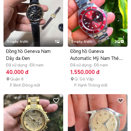
11 ngày trước
1
5 ngày trước
3
Đồng hồ Geneva Nam
Đồng hồ Ganeva
Dây da Đen
Automatic Mỹ Nam Thép
Đã sử dụng
Đồ nam
mặt huyết
Đã sử dụng
Đồ nam
40.000 đ
1.550.000 đ
Quận 8
Q. Gò Vấp
P. Bình Đông mới
P. Hạnh Thông mới