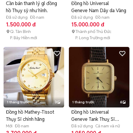
Cần bán thanh lý gl đồng
Đồng hồ Universal
hồ Thụy sỹ như hình.
Geneve Nam Dây da Vàng
Đã sử dụng
Đồ nam
Đã sử dụng
Đồ nam
1.500.000 đ
15.000.000 đ
Q. Tân Bình
Thành phố Thủ Đức
P. Bảy Hiền mới
P. Long Trường mới
1 tháng trước
3
1 tháng trước
6
Đồng hồ Mathey-Tissot
Đồng hồ Universal
Thụy Sĩ chính hãng
Geneve Tank Thuỵ Sĩ
Mới
Đồ nam
Chính Hãng
Đã sử dụng
Cả nam và nữ