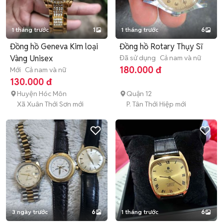
1 tháng trước
1
1 tháng trước
6
Đồng hồ Geneva Kim loại
Đồng hồ Rotary Thụy Sĩ
Vàng Unisex
Đã sử dụng
Cả nam và nữ
180.000 đ
Mới
Cả nam và nữ
130.000 đ
Huyện Hóc Môn
Quận 12
Xã Xuân Thới Sơn mới
P. Tân Thới Hiệp mới
3 ngày trước
6
1 tháng trước
6