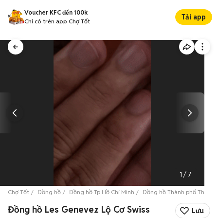
Voucher KFC đến 100k
Tải app
Chỉ có trên app Chợ Tốt
1
/
7
Chợ Tốt
Đồng hồ
Đồng hồ Tp Hồ Chí Minh
Đồng hồ Thành phố Thủ Đứ
Đồng hồ Les Genevez Lộ Cơ Swiss
Lưu