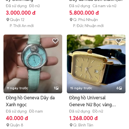
Đã sử dụng
Đồ nữ
Đã sử dụng
Cả nam và nữ
3.000.000 đ
5.800.000 đ
Quận 12
Q. Phú Nhuận
P. Thới An mới
P. Đức Nhuận mới
11 ngày trước
1
15 ngày trước
6
Đồng hồ Geneva Dây da
Đồng hồ Universal
Xanh ngọc
Geneve Nữ Bọc vàng
Đã sử dụng
Đồ nam
Thụy Sĩ
Đã sử dụng
Đồ nữ
40.000 đ
1.268.000 đ
Quận 8
Q. Bình Tân