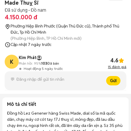
Made Thuỵ Sĩ
Đã sử dụng
Đồ nam
4.150.000 đ
Phường Hiệp Bình Phước (Quận Thủ Đức cũ), Thành phố Thủ
Đức, Tp Hồ Chí Minh
(Phường Hiệp Bình, TP Hồ Chí Minh mới)
Cập nhật
7 ngày trước
Kim Phát
4.6
K
Phản hồi:
95%
103
Đã bán
15
đánh giá
Hoạt động 5 ngày trước
Gửi
Mô tả chi tiết
Đồng hồ Lez Genener hàng Swiss Made, dial số la mã quốc 
dân, chạy máy cơ cót tay 17J thuỵ sĩ, mỏng đẹp, đã lau dầu 
chạy êm ru, ngoại hình rất ok, đã lên dây da rắn xịn ạ. Sz 35 phù 