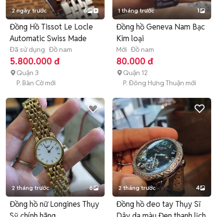
2 ngày trước
6
1 tháng trước
1
Đồng Hồ Tissot Le Locle
Đồng hồ Geneva Nam Bạc
Automatic Swiss Made
Kim loại
Đã sử dụng
Đồ nam
Mới
Đồ nam
5.800.000 đ
80.000 đ
Quận 3
Quận 12
P. Bàn Cờ mới
P. Đông Hưng Thuận mới
2 tháng trước
6
2 tháng trước
4
Đồng hồ nữ Longines Thụy
Đồng hồ đeo tay Thụy Sĩ
Sỹ chính hãng
Dây da màu Đen thanh lịch