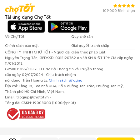
109.000 Bình chọn
Tải ứng dụng Chợ Tốt
Về Chợ Tốt
Quy chế sàn
Chính sách bảo mật
Giải quyết tranh chấp
CÔNG TY TNHH CHỢ TỐT - Người đại diện theo pháp luật:
Nguyễn Trọng Tấn; GPDKKD: 0312120782 do Sở KH & ĐT TP.HCM cấp ngày
11/01/2013;
GPMXH: 185/GP-BTTTT do Bộ Thông tin và Truyền thông
cấp ngày 09/07/2024 - Chịu trách nhiệm
nội dung: Trần Hoàng Ly.
Chính sách sử dụng
Địa chỉ: Tầng 18, Toà nhà UOA, Số 6 đường Tân Trào, Phường Tân Mỹ,
Thành phố Hồ Chí Minh, Việt Nam;
Email: trogiup@chotot.vn -
Tổng đài CSKH: 19003003 (1.000đ/phút)