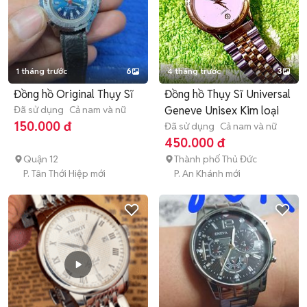
1 tháng trước
6
4 tháng trước
3
Đồng hồ Original Thụy Sĩ
Đồng hồ Thụy Sĩ Universal
Đã sử dụng
Cả nam và nữ
Geneve Unisex Kim loại
150.000 đ
Đã sử dụng
Cả nam và nữ
450.000 đ
Quận 12
Thành phố Thủ Đức
P. Tân Thới Hiệp mới
P. An Khánh mới