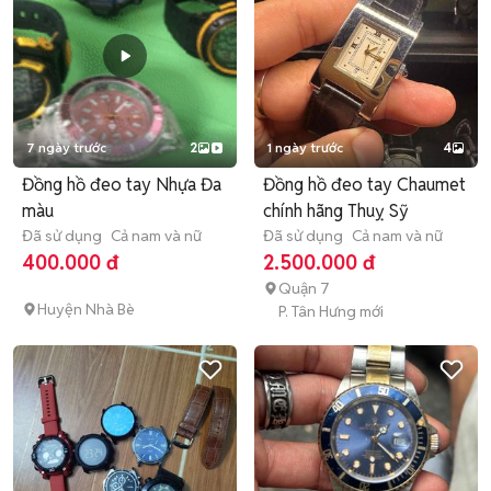
7 ngày trước
2
1 ngày trước
4
Đồng hồ đeo tay Nhựa Đa
Đồng hồ đeo tay Chaumet
màu
chính hãng Thuỵ Sỹ
Đã sử dụng
Cả nam và nữ
Đã sử dụng
Cả nam và nữ
400.000 đ
2.500.000 đ
Quận 7
Huyện Nhà Bè
P. Tân Hưng mới