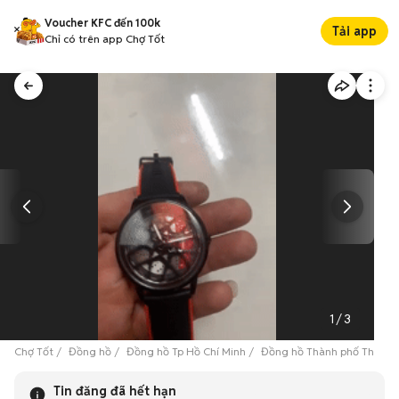
Voucher KFC đến 100k
Tải app
Chỉ có trên app Chợ Tốt
1
/
3
Chợ Tốt
Đồng hồ
Đồng hồ Tp Hồ Chí Minh
Đồng hồ Thành phố Thủ Đứ
Tin đăng đã hết hạn