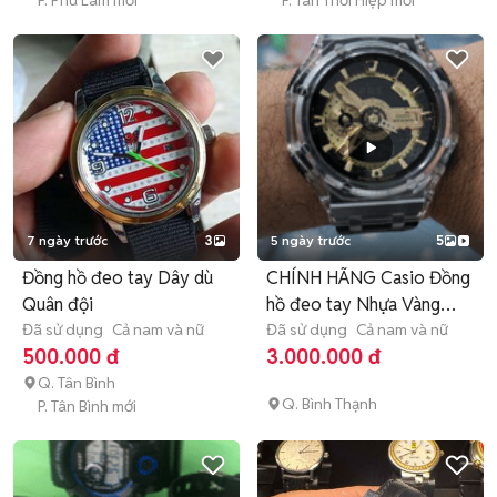
P. Phú Lâm mới
P. Tân Thới Hiệp mới
7 ngày trước
3
5 ngày trước
5
Đồng hồ đeo tay Dây dù
CHÍNH HÃNG Casio Đồng
Quân đội
hồ đeo tay Nhựa Vàng
Đã sử dụng
Cả nam và nữ
Đen
Đã sử dụng
Cả nam và nữ
500.000 đ
3.000.000 đ
Q. Tân Bình
Q. Bình Thạnh
P. Tân Bình mới