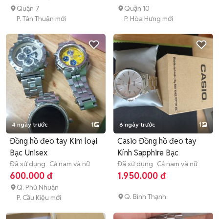
Quận 7
Quận 10
P. Tân Thuận mới
P. Hòa Hưng mới
4 ngày trước
1
6 ngày trước
1
Đồng hồ đeo tay Kim loại
Casio Đồng hồ đeo tay
Bạc Unisex
Kính Sapphire Bạc
Đã sử dụng
Cả nam và nữ
Đã sử dụng
Cả nam và nữ
600.000 đ
1.950.000 đ
Q. Phú Nhuận
Q. Bình Thạnh
P. Cầu Kiệu mới