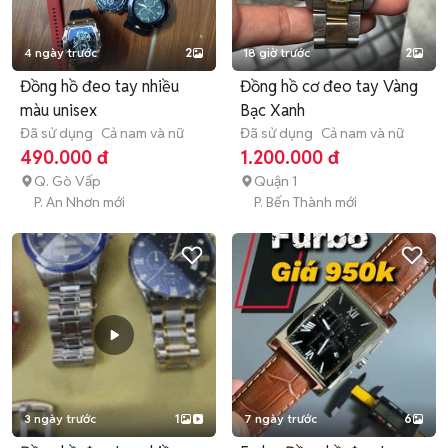
4 ngày trước
2
18 giờ trước
2
Đồng hồ đeo tay nhiều
Đồng hồ cơ đeo tay Vàng
màu unisex
Bạc Xanh
Đã sử dụng
Cả nam và nữ
Đã sử dụng
Cả nam và nữ
490.000 đ
1.200.000 đ
Q. Gò Vấp
Quận 1
P. An Nhơn mới
P. Bến Thành mới
3 ngày trước
1
7 ngày trước
6