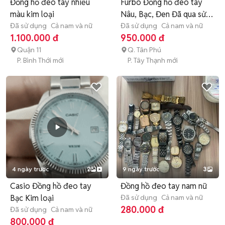
Đồng hồ đeo tay nhiều
Furbo Đồng hồ đeo tay
màu kim loại
Nâu, Bạc, Đen Đã qua sử
Đã sử dụng
Cả nam và nữ
dụng
Đã sử dụng
Cả nam và nữ
1.100.000 đ
950.000 đ
Quận 11
Q. Tân Phú
P. Bình Thới mới
P. Tây Thạnh mới
4 ngày trước
2
9 ngày trước
3
Casio Đồng hồ đeo tay
Đồng hồ đeo tay nam nữ
Bạc Kim loại
Đã sử dụng
Cả nam và nữ
280.000 đ
Đã sử dụng
Cả nam và nữ
800.000 đ