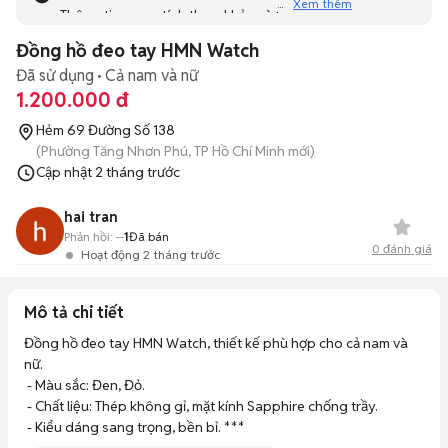
Xem thêm
Thông tin mang tính tham khảo và bạn không thể liên hệ
với người bán. Bạn hãy tham khảo thêm các tin đăng
Đồng hồ đeo tay HMN Watch
tương tự khác dưới đây nhé!
Đã sử dụng
Cả nam và nữ
1.200.000 đ
Hẻm 69 Đường Số 138
(Phường Tăng Nhơn Phú, TP Hồ Chí Minh mới)
Cập nhật
2 tháng trước
hai tran
Phản hồi:
--
1
Đã bán
0
đánh giá
Hoạt động 2 tháng trước
Mô tả chi tiết
Đồng hồ đeo tay HMN Watch, thiết kế phù hợp cho cả nam và 
nữ.

 - Màu sắc: Đen, Đỏ.

 - Chất liệu: Thép không gỉ, mặt kính Sapphire chống trầy.

 - Kiểu dáng sang trọng, bền bỉ. ***