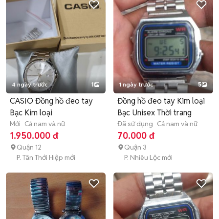
4 ngày trước
1
1 ngày trước
5
CASIO Đồng hồ đeo tay
Đồng hồ đeo tay Kim loại
Bạc Kim loại
Bạc Unisex Thời trang
Mới
Cả nam và nữ
Đã sử dụng
Cả nam và nữ
1.950.000 đ
70.000 đ
Quận 12
Quận 3
P. Tân Thới Hiệp mới
P. Nhiêu Lộc mới