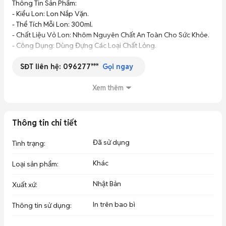
Thông Tin Sản Phẩm:

- Kiểu Lon: Lon Nắp Vặn.

- Thể Tích Mỗi Lon: 300ml.

- Chất Liệu Vỏ Lon: Nhôm Nguyên Chất An Toàn Cho Sức Khỏe.

- Công Dụng: Dùng Đựng Các Loại Chất Lỏng.

SĐT liên hệ:
096277***
======================

Gọi ngay
✅ Liên Hệ: Bách Hóa Philip.

✅ Địa Chỉ Shop: 66/7/3; Huỳnh Văn Nghệ; Phường 15; Quận 
Xem thêm
Thông tin chi tiết
Đã sử dụng
Tình trạng
:
Khác
Loại sản phẩm
:
Nhật Bản
Xuất xứ
:
In trên bao bì
Thông tin sử dụng
: