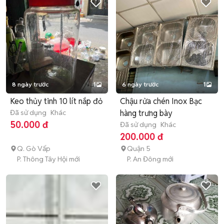
8 ngày trước
1
6 ngày trước
1
Keo thủy tinh 10 lít nắp đỏ
Chậu rửa chén Inox Bạc
Đã sử dụng
Khác
hàng trưng bày
50.000 đ
Đã sử dụng
Khác
200.000 đ
Q. Gò Vấp
Quận 5
P. Thông Tây Hội mới
P. An Đông mới