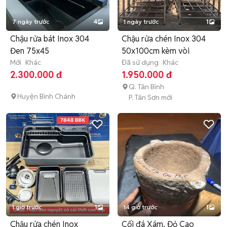
7 ngày trước
4
1 ngày trước
1
Chậu rửa bát Inox 304
Chậu rửa chén Inox 304
Đen 75x45
50x100cm kèm vòi
Mới
Khác
Đã sử dụng
Khác
2.300.000 đ
1.950.000 đ
Q. Tân Bình
Huyện Bình Chánh
P. Tân Sơn mới
1 giờ trước
1
14 giờ trước
1
Chậu rửa chén Inox
Cối đá Xám, Đỏ Cao