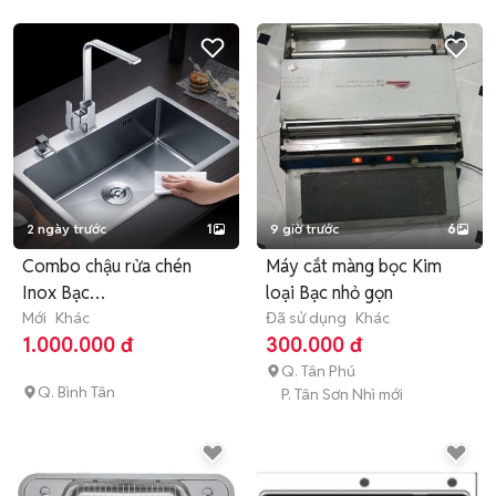
2 ngày trước
1
9 giờ trước
6
Combo chậu rửa chén
Máy cắt màng bọc Kim
Inox Bạc
loại Bạc nhỏ gọn
600x450x215mm
Mới
Khác
Đã sử dụng
Khác
1.000.000 đ
300.000 đ
Q. Tân Phú
Q. Bình Tân
P. Tân Sơn Nhì mới