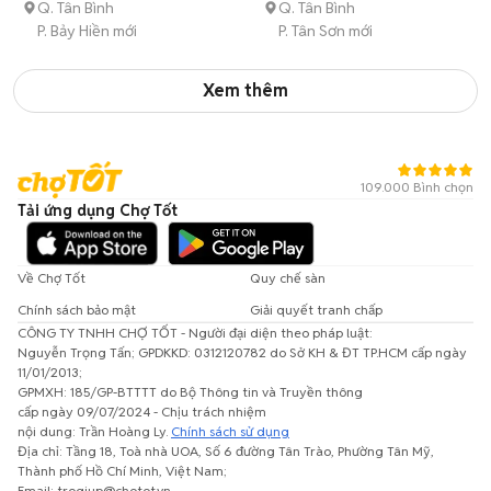
Q. Tân Bình
Q. Tân Bình
P. Bảy Hiền mới
P. Tân Sơn mới
Xem thêm
109.000 Bình chọn
Tải ứng dụng Chợ Tốt
Về Chợ Tốt
Quy chế sàn
Chính sách bảo mật
Giải quyết tranh chấp
CÔNG TY TNHH CHỢ TỐT - Người đại diện theo pháp luật:
Nguyễn Trọng Tấn; GPDKKD: 0312120782 do Sở KH & ĐT TP.HCM cấp ngày
11/01/2013;
GPMXH: 185/GP-BTTTT do Bộ Thông tin và Truyền thông
cấp ngày 09/07/2024 - Chịu trách nhiệm
nội dung: Trần Hoàng Ly.
Chính sách sử dụng
Địa chỉ: Tầng 18, Toà nhà UOA, Số 6 đường Tân Trào, Phường Tân Mỹ,
Thành phố Hồ Chí Minh, Việt Nam;
Email: trogiup@chotot.vn -