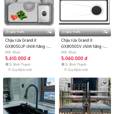
2 ngày trước
2
2 ngày trước
2
Chậu rửa Grand X
Chậu rửa Grand X
GX8050JP chính hãng -
GX8050SV chính hãng -
BH 36 tháng
Mới
Khác
BH 48 tháng
Mới
Khác
5.610.000 đ
5.060.000 đ
Q. Bình Thạnh
Q. Bình Thạnh
P. Gia Định mới
P. Gia Định mới