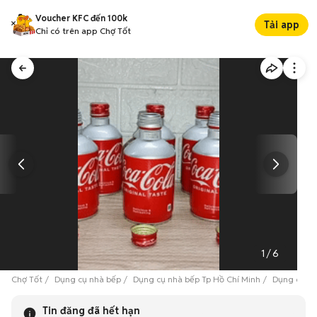
Voucher KFC đến 100k
Tải app
Chỉ có trên app Chợ Tốt
1
/
6
Chợ Tốt
Dụng cụ nhà bếp
Dụng cụ nhà bếp Tp Hồ Chí Minh
Dụng cụ nh
Tin đăng đã hết hạn