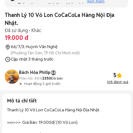
Xem thêm
Thông tin mang tính tham khảo và bạn không thể liên hệ
với người bán. Bạn hãy tham khảo thêm các tin đăng
Thanh Lý 10 Vỏ Lon CoCaCoLa Hàng Nội Địa
tương tự khác dưới đây nhé!
Nhật.
Đã sử dụng
Khác
19.000 đ
66/7/3; Huỳnh Văn Nghệ
(Phường Tân Sơn, TP Hồ Chí Minh mới)
Cập nhật
3 tháng trước
Bách Hóa Philip
5
Phản hồi:
88%
2350
Đã bán
108
đánh giá
Hoạt động 2 giờ trước
Mô tả chi tiết
Thanh Lý 10 Vỏ Lon CoCaCoLa Hàng Nội Địa Nhật.

===>>>  Giá Bán: 19.000đ/ (10 Vỏ Lon).
