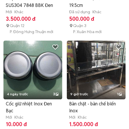
SUS304 7848 BBK Đen
19.5cm
Mới
Khác
Đã sử dụng
Khác
3.500.000 đ
500.000 đ
Quận 12
Quận 3
P. Đông Hưng Thuận mới
P. Xuân Hòa mới
4 ngày trước
3
9 giờ trước
1
Cốc giữ nhiệt Inox Đen
Bàn chặt - bàn chế biến
Bạc
inox
Mới
Khác
Mới
Khác
10.000 đ
1.500.000 đ