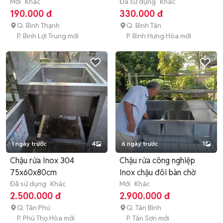
bơm
Mới
Khác
Đã sử dụng
Khác
190.000 đ
330.000 đ
Q. Bình Thạnh
Q. Bình Tân
P. Bình Lợi Trung mới
P. Bình Hưng Hòa mới
1 ngày trước
4
6 ngày trước
1
Chậu rửa Inox 304
Chậu rửa công nghiệp
75x60x80cm
Inox chậu đôi bàn chờ
Đã sử dụng
Khác
Mới
Khác
2.500.000 đ
2.900.000 đ
Q. Tân Phú
Q. Tân Bình
P. Phú Thọ Hòa mới
P. Tân Sơn mới