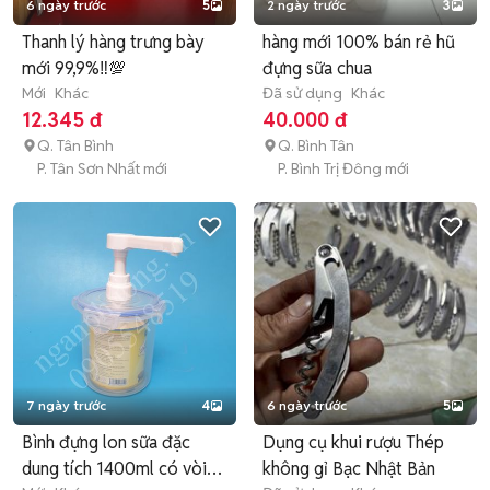
6 ngày trước
5
2 ngày trước
3
Thanh lý hàng trưng bày
hàng mới 100% bán rẻ hũ
mới 99,9%‼️💯
đựng sữa chua
Mới
Khác
Đã sử dụng
Khác
12.345 đ
40.000 đ
Q. Tân Bình
Q. Bình Tân
P. Tân Sơn Nhất mới
P. Bình Trị Đông mới
7 ngày trước
4
6 ngày trước
5
Bình đựng lon sữa đặc
Dụng cụ khui rượu Thép
dung tích 1400ml có vòi
không gỉ Bạc Nhật Bản