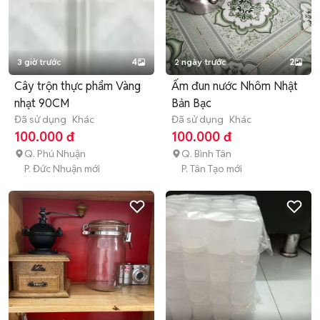
3 giờ trước
4
2 ngày trước
2
Cây trộn thực phẩm Vàng
Ấm đun nước Nhôm Nhật
nhạt 90CM
Bản Bạc
Đã sử dụng
Khác
Đã sử dụng
Khác
100.000 đ
100.000 đ
Q. Phú Nhuận
Q. Bình Tân
P. Đức Nhuận mới
P. Tân Tạo mới