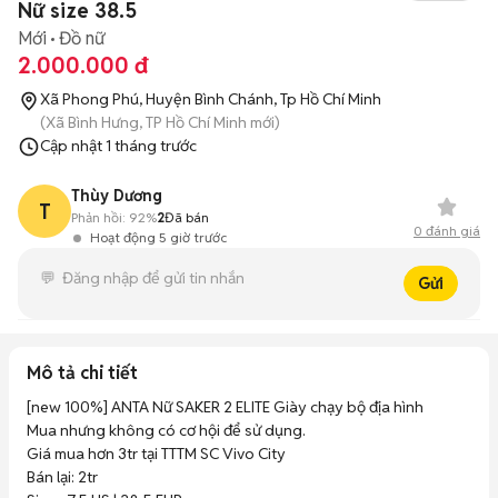
Nữ size 38.5
Mới
Đồ nữ
2.000.000 đ
Xã Phong Phú, Huyện Bình Chánh, Tp Hồ Chí Minh
(Xã Bình Hưng, TP Hồ Chí Minh mới)
Cập nhật
1 tháng trước
Thùy Dương
T
Phản hồi:
92%
2
Đã bán
0
đánh giá
Hoạt động 5 giờ trước
Gửi
Mô tả chi tiết
[new 100%] ANTA Nữ SAKER 2 ELITE Giày chạy bộ địa hình

Mua nhưng không có cơ hội để sử dụng. 

Giá mua hơn 3tr tại TTTM SC Vivo City

Bán lại: 2tr
