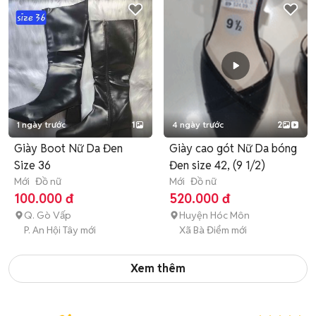
1 ngày trước
1
4 ngày trước
2
Giày Boot Nữ Da Đen
Giày cao gót Nữ Da bóng
Size 36
Đen size 42, (9 1/2)
Mới
Đồ nữ
Mới
Đồ nữ
100.000 đ
520.000 đ
Q. Gò Vấp
Huyện Hóc Môn
P. An Hội Tây mới
Xã Bà Điểm mới
Xem thêm