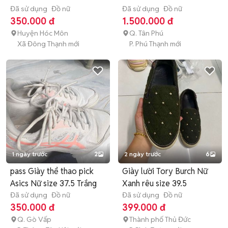
Đã sử dụng
Đồ nữ
Đã sử dụng
Đồ nữ
350.000 đ
1.500.000 đ
Huyện Hóc Môn
Q. Tân Phú
Xã Đông Thạnh mới
P. Phú Thạnh mới
1 ngày trước
2
2 ngày trước
6
pass Giày thể thao pick
Giày lười Tory Burch Nữ
Asics Nữ size 37.5 Trắng
Xanh rêu size 39.5
Đã sử dụng
Đồ nữ
Đã sử dụng
Đồ nữ
350.000 đ
399.000 đ
Q. Gò Vấp
Thành phố Thủ Đức