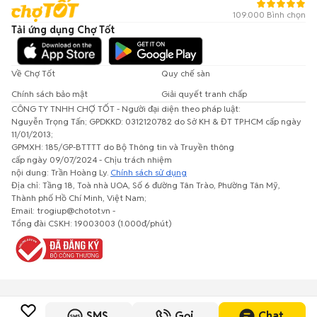
109.000 Bình chọn
Tải ứng dụng Chợ Tốt
Về Chợ Tốt
Quy chế sàn
Chính sách bảo mật
Giải quyết tranh chấp
CÔNG TY TNHH CHỢ TỐT - Người đại diện theo pháp luật:
Nguyễn Trọng Tấn; GPDKKD: 0312120782 do Sở KH & ĐT TP.HCM cấp ngày
11/01/2013;
GPMXH: 185/GP-BTTTT do Bộ Thông tin và Truyền thông
cấp ngày 09/07/2024 - Chịu trách nhiệm
nội dung: Trần Hoàng Ly.
Chính sách sử dụng
Địa chỉ: Tầng 18, Toà nhà UOA, Số 6 đường Tân Trào, Phường Tân Mỹ,
Thành phố Hồ Chí Minh, Việt Nam;
Email: trogiup@chotot.vn -
Tổng đài CSKH: 19003003 (1.000đ/phút)
SMS
Gọi
Chat