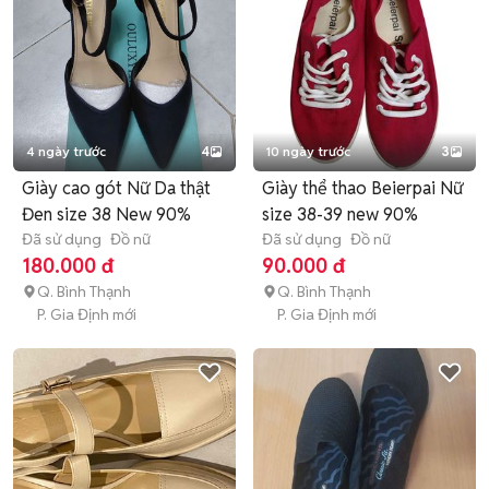
4 ngày trước
4
10 ngày trước
3
Giày cao gót Nữ Da thật
Giày thể thao Beierpai Nữ
Đen size 38 New 90%
size 38-39 new 90%
Đã sử dụng
Đồ nữ
Đã sử dụng
Đồ nữ
180.000 đ
90.000 đ
Q. Bình Thạnh
Q. Bình Thạnh
P. Gia Định mới
P. Gia Định mới