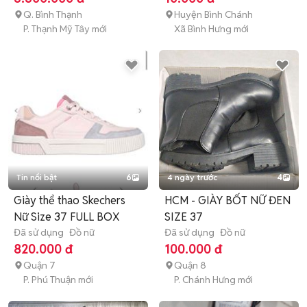
Q. Bình Thạnh
Huyện Bình Chánh
P. Thạnh Mỹ Tây mới
Xã Bình Hưng mới
Tin nổi bật
6
4 ngày trước
4
Giày thể thao Skechers
HCM - GIÀY BỐT NỮ ĐEN
Nữ Size 37 FULL BOX
SIZE 37
Đã sử dụng
Đồ nữ
Đã sử dụng
Đồ nữ
820.000 đ
100.000 đ
Quận 7
Quận 8
P. Phú Thuận mới
P. Chánh Hưng mới