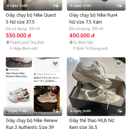
6 ngày trước
6
6 ngày trước
3
Giày chạy bộ Nike Quest
Giày chạy bộ Nike Run4
5 Nữ size 37.5
Nữ size 7.5 Xám
Đã sử dụng
Đồ nữ
Đã sử dụng
Đồ nữ
550.000 đ
400.000 đ
Thành phố Thủ Đức
Q. Bình Tân
P. Hiệp Bình mới
P. Bình Trị Đông mới
3 ngày trước
6
6 ngày trước
1
Giày chạy bộ Nike Renew
Giày thể thao MLB Nữ
Run 2 Authentic Size 39
Kem size 36.5