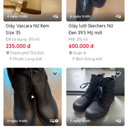
4 ngày trước
4
6 ngày trước
4
Giày Vascara Nữ Kem
Giày lười Skechers Nữ
Size 35
Đen 39.5 Mỹ mới
Đã sử dụng
Đồ nữ
Mới
Đồ nữ
235.000 đ
600.000 đ
Thành phố Thủ Đức
Quận 8
P. Phước Long mới
P. Bình Đông mới
3 ngày trước
2
7 ngày trước
4