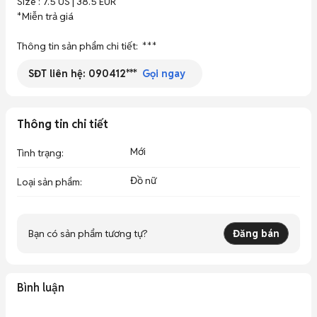
Size : 7.5 US | 38.5 EUR 

*Miễn trả giá 

Thông tin sản phẩm chi tiết:  ***
SĐT liên hệ:
090412***
Gọi ngay
Thông tin chi tiết
Mới
Tình trạng
:
Đồ nữ
Loại sản phẩm
:
Bạn có sản phẩm tương tự?
Đăng bán
Bình luận