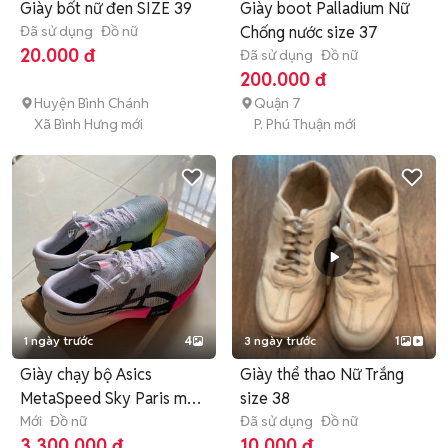
Giày bốt nữ đen SIZE 39
Giày boot Palladium Nữ
Đã sử dụng
Đồ nữ
Chống nước size 37
20.000 đ
Đã sử dụng
Đồ nữ
200.000 đ
Huyện Bình Chánh
Quận 7
Xã Bình Hưng mới
P. Phú Thuận mới
1 ngày trước
4
3 ngày trước
1
Giày chạy bộ Asics
Giày thể thao Nữ Trắng
MetaSpeed Sky Paris mới
size 38
100%
Mới
Đồ nữ
Đã sử dụng
Đồ nữ
3.300.000 đ
10.000 đ