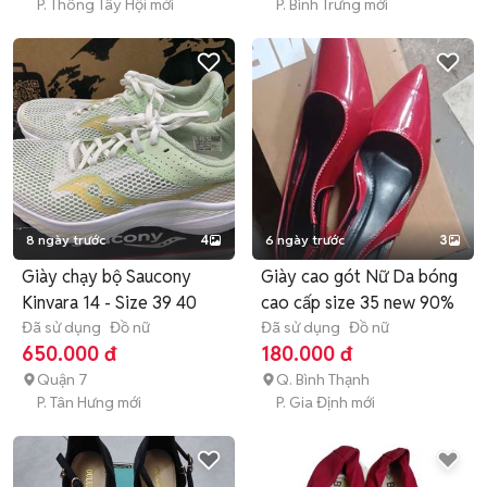
P. Thông Tây Hội mới
P. Bình Trưng mới
8 ngày trước
4
6 ngày trước
3
Giày chạy bộ Saucony
Giày cao gót Nữ Da bóng
Kinvara 14 - Size 39 40
cao cấp size 35 new 90%
Đã sử dụng
Đồ nữ
Đã sử dụng
Đồ nữ
650.000 đ
180.000 đ
Quận 7
Q. Bình Thạnh
P. Tân Hưng mới
P. Gia Định mới