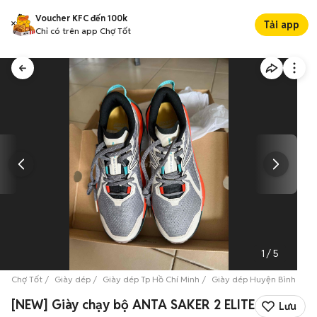
Voucher KFC đến 100k
Tải app
Chỉ có trên app Chợ Tốt
1
/
5
Chợ Tốt
Giày dép
Giày dép Tp Hồ Chí Minh
Giày dép Huyện Bình Chá
[NEW] Giày chạy bộ ANTA SAKER 2 ELITE
Lưu