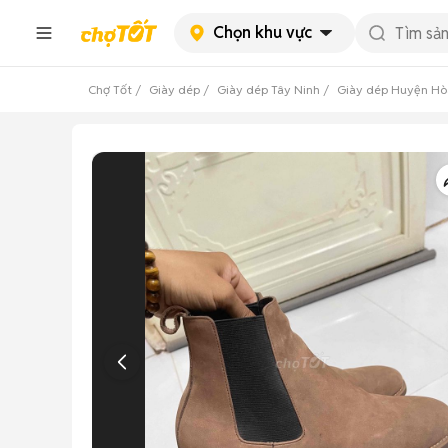
Chọn khu vực
Chợ Tốt
Giày dép
Giày dép Tây Ninh
Giày dép Huyện Hò