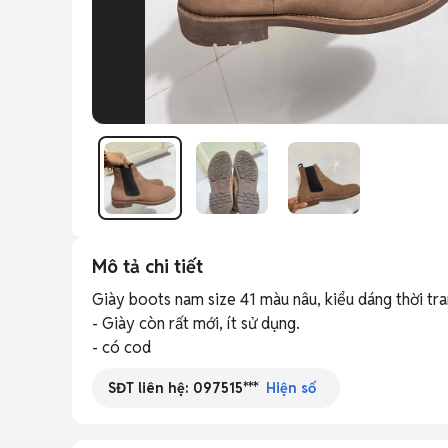
Mô tả chi tiết
Giày boots nam size 41 màu nâu, kiểu dáng thời tran
- Giày còn rất mới, ít sử dụng.

- có cod
SĐT liên hệ:
097515***
Hiện số