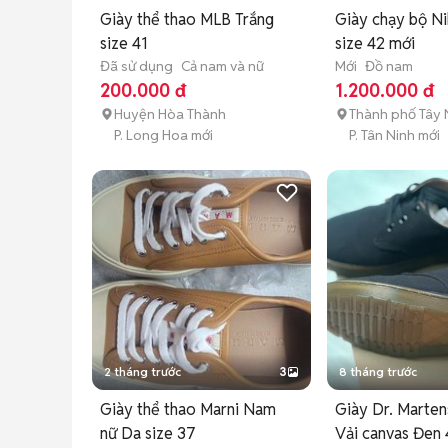
Giày thể thao MLB Trắng
Giày chạy bộ N
size 41
size 42 mới
Đã sử dụng
Cả nam và nữ
Mới
Đồ nam
200.000 đ
1.200.000 đ
Huyện Hòa Thành
Thành phố Tây 
P. Long Hoa mới
P. Tân Ninh mới
2 tháng trước
3
8 tháng trước
Giày thể thao Marni Nam
Giày Dr. Marten
nữ Da size 37
Vải canvas Đen