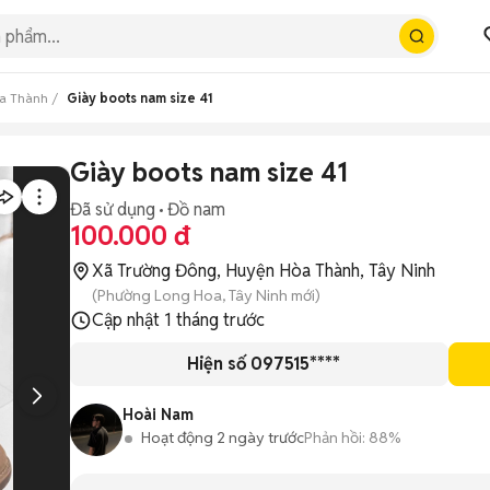
a Thành
Giày boots nam size 41
Giày boots nam size 41
Đã sử dụng
Đồ nam
100.000 đ
Xã Trường Đông, Huyện Hòa Thành, Tây Ninh
(Phường Long Hoa, Tây Ninh mới)
Cập nhật
1 tháng trước
Hiện số 097515****
Hoài Nam
Hoạt động 2 ngày trước
Phản hồi:
88%