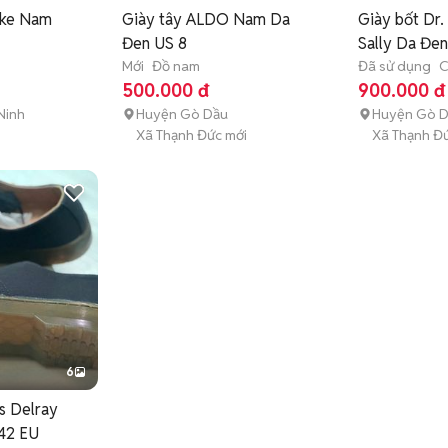
ike Nam
Giày tây ALDO Nam Da
Giày bốt Dr.
Đen US 8
Sally Da Đen
Mới
Đồ nam
Đã sử dụng
C
500.000 đ
900.000 đ
Ninh
Huyện Gò Dầu
Huyện Gò 
Xã Thạnh Đức mới
Xã Thạnh Đứ
6
s Delray
 42 EU