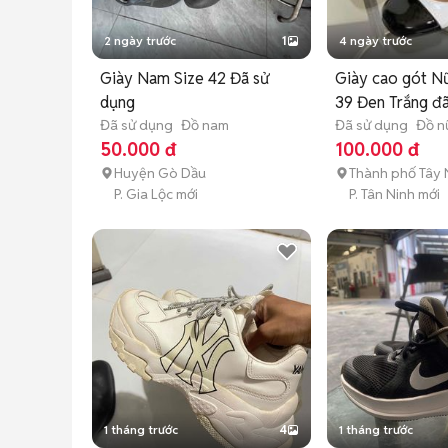
2 ngày trước
1
4 ngày trước
Giày Nam Size 42 Đã sử
Giày cao gót N
dụng
39 Đen Trắng đ
Đã sử dụng
Đồ nam
Đã sử dụng
Đồ n
50.000 đ
100.000 đ
Huyện Gò Dầu
Thành phố Tây 
P. Gia Lộc mới
P. Tân Ninh mới
1 tháng trước
4
1 tháng trước