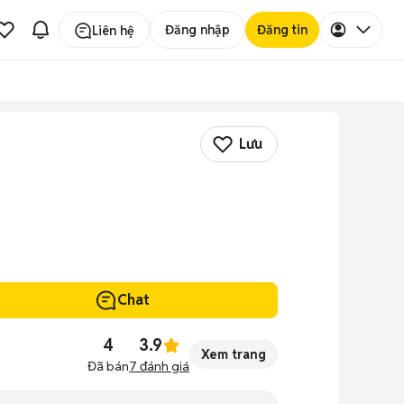
Đăng nhập
Đăng tin
Liên hệ
Lưu
Chat
4
3.9
Xem trang
Đã bán
7
đánh giá