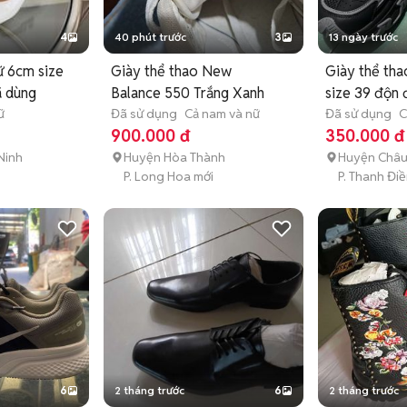
4
40 phút trước
3
13 ngày trước
ữ 6cm size
Giày thể thao New
Giày thể tha
ã dùng
Balance 550 Trắng Xanh
size 39 độn
ữ
Đã sử dụng
Cả nam và nữ
Đã sử dụng
C
900.000 đ
350.000 đ
Ninh
Huyện Hòa Thành
Huyện Châu
P. Long Hoa mới
P. Thanh Điề
6
2 tháng trước
6
2 tháng trước