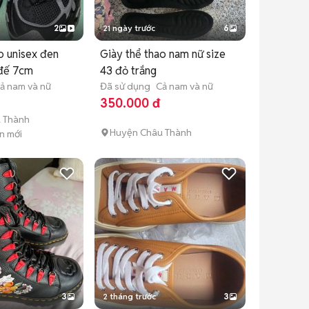
2
21 ngày trước
6
o unisex đen
Giày thể thao nam nữ size
 đế 7cm
43 đỏ trắng
ả nam và nữ
Đã sử dụng
Cả nam và nữ
350.000 đ
 Thành
Huyện Châu Thành
n mới
3
2 tháng trước
3