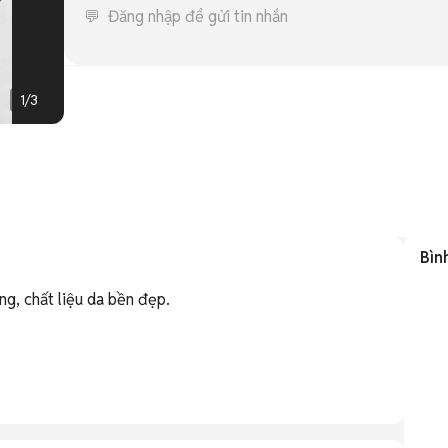
1
/
3
Bìn
g, chất liệu da bền đẹp.
