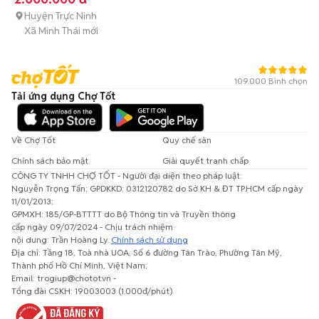
Huyện Trực Ninh
Xã Minh Thái mới
109.000 Bình chọn
Tải ứng dụng Chợ Tốt
Về Chợ Tốt
Quy chế sàn
Chính sách bảo mật
Giải quyết tranh chấp
CÔNG TY TNHH CHỢ TỐT - Người đại diện theo pháp luật:
Nguyễn Trọng Tấn; GPDKKD: 0312120782 do Sở KH & ĐT TP.HCM cấp ngày
11/01/2013;
GPMXH: 185/GP-BTTTT do Bộ Thông tin và Truyền thông
cấp ngày 09/07/2024 - Chịu trách nhiệm
nội dung: Trần Hoàng Ly.
Chính sách sử dụng
Địa chỉ: Tầng 18, Toà nhà UOA, Số 6 đường Tân Trào, Phường Tân Mỹ,
Thành phố Hồ Chí Minh, Việt Nam;
Email: trogiup@chotot.vn -
Tổng đài CSKH: 19003003 (1.000đ/phút)