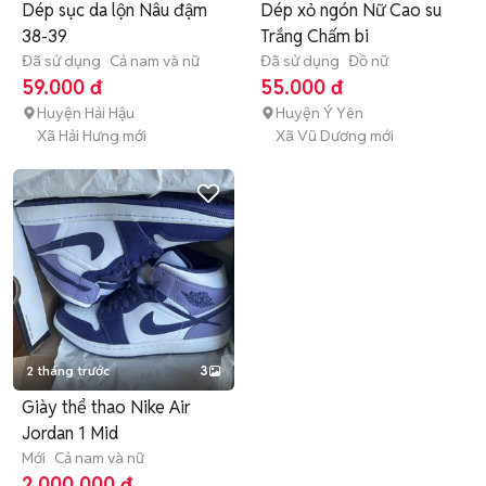
Dép sục da lộn Nâu đậm
Dép xỏ ngón Nữ Cao su
38-39
Trắng Chấm bi
Đã sử dụng
Cả nam và nữ
Đã sử dụng
Đồ nữ
59.000 đ
55.000 đ
Huyện Hải Hậu
Huyện Ý Yên
Xã Hải Hưng mới
Xã Vũ Dương mới
2 tháng trước
3
Giày thể thao Nike Air
Jordan 1 Mid
Mới
Cả nam và nữ
2.000.000 đ