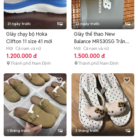
21 ngày trước
5
23 ngày trước
5
Giày chạy bộ Hoka
Giày thể thao New
Clifton 11 size 41 mới
Balance MR530SG Trắng
Mới
Cả nam và nữ
EU 40
Mới
Cả nam và nữ
1.200.000 đ
1.500.000 đ
Thành phố Nam Định
Thành phố Nam Định
1 tháng trước
1
2 tháng trước
1