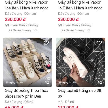
Giày đá bóng Nike Vapor
Giày đá bóng Nike Vapor
16elite v1 Nam Xanh ngọc
16 Elite v1 Nam Xanh ngọc
Đã sử dụng
Đồ nam
Đã sử dụng
Đồ nam
230.000 đ
230.000 đ
Huyện Xuân Trường
Huyện Xuân Trường
Xã Xuân Giang mới
Xã Xuân Giang mới
11 ngày trước
1
11 ngày trước
2
Giày đế xuồng Thoa Thoa
Giày lười nữ trắng size 38-
Shoes Nữ 9 phân Đen
39
Đã sử dụng
Đồ nữ
Mới
Đồ nữ
65.000 đ
170.000 đ