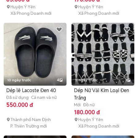
Huyện Ý Yên
Huyện Ý Yên
Xã Phong Doanh mới
Xã Phong Doanh mới
10 ngày trước
4
11 ngày trước
1
Dép lê Lacoste Đen 40
Dép Nữ Vải Kim Loại Đen
Đã sử dụng
Cả nam và nữ
Trắng
550.000 đ
Mới
Đồ nữ
180.000 đ
Thành phố Nam Định
Huyện Ý Yên
P. Thiên Trường mới
Xã Phong Doanh mới