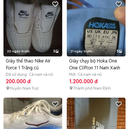
20 ngày trước
3
21 ngày trước
5
Giày thể thao Nike Air
Giày chạy bộ Hoka One
Force 1 Trắng cũ
One Clifton 11 Nam Xanh
Đã sử dụng
Cả nam và nữ
Mới
Cả nam và nữ
200.000 đ
1.200.000 đ
Huyện Nam Trực
Thành phố Nam Định