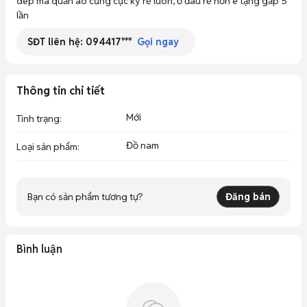
dép mà quần áo cũng cực kỳ rẻ luôn, ở đâu rẻ hơn e tặng gấp 5 
lần
SĐT liên hệ:
094417***
Gọi ngay
Thông tin chi tiết
Mới
Tình trạng
:
Đồ nam
Loại sản phẩm
:
Bạn có sản phẩm tương tự?
Đăng bán
Bình luận