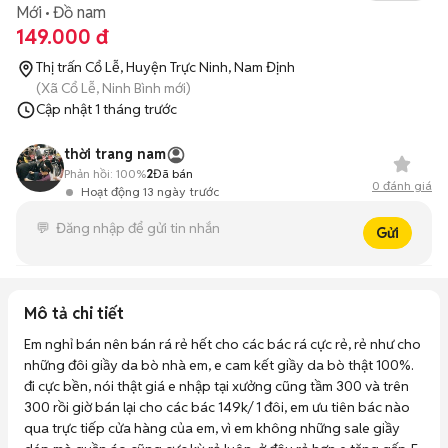
Mới
Đồ nam
149.000 đ
Thị trấn Cổ Lễ, Huyện Trực Ninh, Nam Định
(Xã Cổ Lễ, Ninh Bình mới)
Cập nhật
1 tháng trước
thời trang nam
Phản hồi:
100%
2
Đã bán
0
đánh giá
Hoạt động 13 ngày trước
Gửi
Mô tả chi tiết
Em nghỉ bán nên bán rá rẻ hết cho các bác rá cực rẻ, rẻ như cho 
những đôi giầy da bò nhà em, e cam kết giầy da bò thật 100%. 
đi cực bền, nói thật giá e nhập tại xưởng cũng tầm 300 và trên 
300 rồi giờ bán lại cho các bác 149k/ 1 đôi, em ưu tiên bác nào 
qua trực tiếp cửa hàng của em, vì em không những sale giầy 