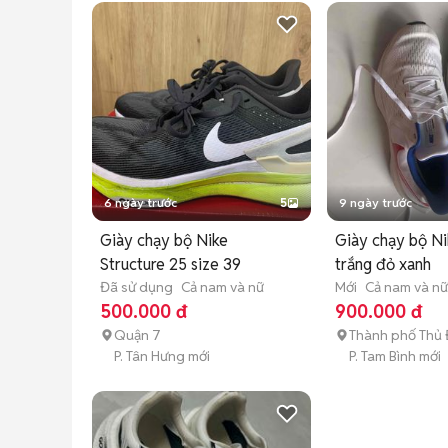
6 ngày trước
5
9 ngày trước
Giày chạy bộ Nike
Giày chạy bộ Ni
Structure 25 size 39
trắng đỏ xanh
Đã sử dụng
Cả nam và nữ
Mới
Cả nam và n
500.000 đ
900.000 đ
Quận 7
Thành phố Thủ
P. Tân Hưng mới
P. Tam Bình mới