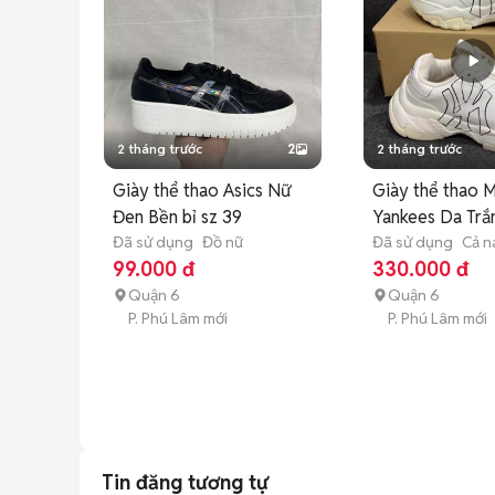
2 tháng trước
2
2 tháng trước
Giày thể thao Asics Nữ
Giày thể thao 
Đen Bền bỉ sz 39
Yankees Da Trắ
Đã sử dụng
Đồ nữ
36.5
Đã sử dụng
Cả n
99.000 đ
330.000 đ
Quận 6
Quận 6
P. Phú Lâm mới
P. Phú Lâm mới
Tin đăng tương tự