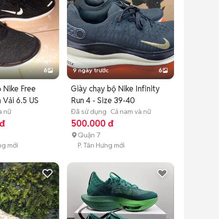
6
9 ngày trước
6
 Nike Free
Giày chạy bộ Nike Infinity
Vải 6.5 US
Run 4 - Size 39-40
à nữ
Đã sử dụng
Cả nam và nữ
 đ
500.000 đ
Quận 7
ng mới
P. Tân Hưng mới