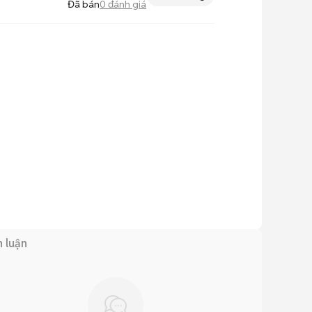
Đã bán
0
đánh giá
h luận