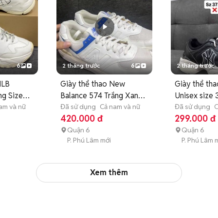
6
2 tháng trước
6
2 tháng trước
MLB
Giày thể thao New
Giày thể th
ng Size
Balance 574 Trắng Xanh
Unisex size 
am và nữ
Sz 38.5
Đã sử dụng
Cả nam và nữ
Đã sử dụng
C
420.000 đ
299.000 đ
Quận 6
Quận 6
P. Phú Lâm mới
P. Phú Lâm 
Xem thêm