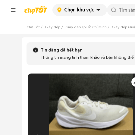
Chọn khu vực
Chợ Tốt
Giày dép
Giày dép Tp Hồ Chí Minh
Giày dép Quậ
Tin đăng đã hết hạn
Thông tin mang tính tham khảo và bạn không thể l