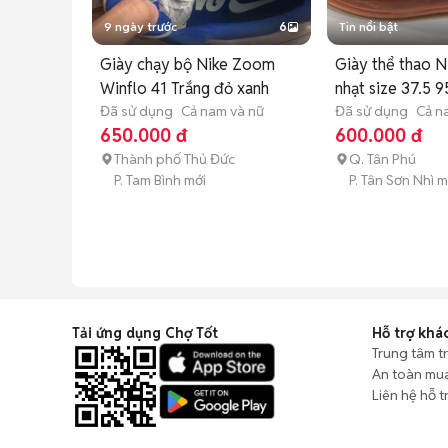
9 ngày trước
6
Tin nổi bật
Giày chạy bộ Nike Zoom
Giày thể thao 
Winflo 41 Trắng đỏ xanh
nhạt size 37.5 
Đã sử dụng
Cả nam và nữ
Đã sử dụng
Cả n
650.000 đ
600.000 đ
Thành phố Thủ Đức
Q. Tân Phú
P. Tam Bình mới
P. Tân Sơn Nhì m
Tải ứng dụng Chợ Tốt
Hỗ trợ khá
Trung tâm t
An toàn mu
Liên hệ hỗ t