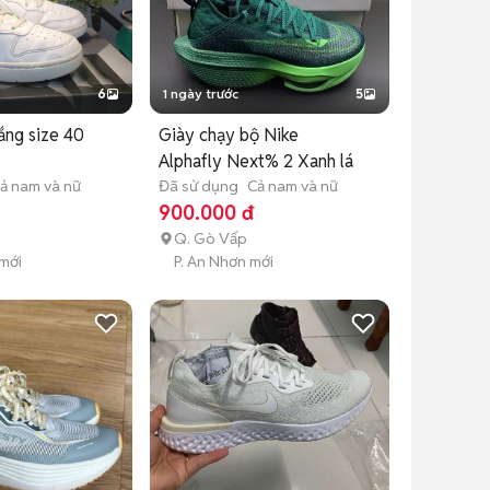
6
1 ngày trước
5
ắng size 40
Giày chạy bộ Nike
Alphafly Next% 2 Xanh lá
ả nam và nữ
Đã sử dụng
Cả nam và nữ
900.000 đ
Q. Gò Vấp
 mới
P. An Nhơn mới