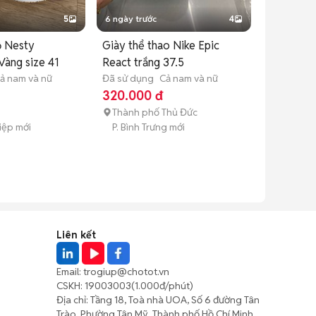
5
6 ngày trước
4
ộ Nesty
Giày thể thao Nike Epic
Vàng size 41
React trắng 37.5
ả nam và nữ
Đã sử dụng
Cả nam và nữ
320.000 đ
Thành phố Thủ Đức
Hiệp mới
P. Bình Trưng mới
Liên kết
Email:
trogiup@chotot.vn
CSKH:
19003003
(1.000đ/phút)
Địa chỉ: Tầng 18, Toà nhà UOA, Số 6 đường Tân
Trào, Phường Tân Mỹ, Thành phố Hồ Chí Minh,