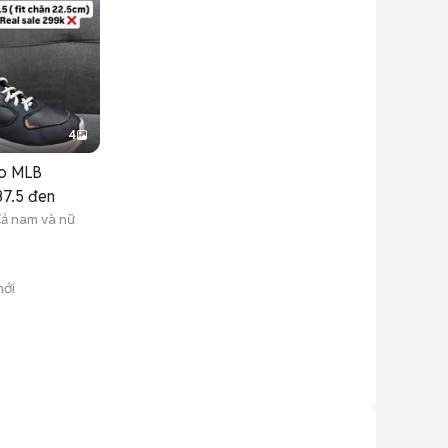
4
ao MLB
37.5 đen
ả nam và nữ
mới