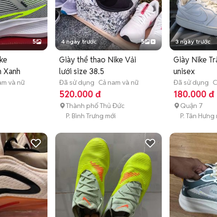
5
4 ngày trước
5
3 ngày trước
ike
Giày thể thao Nike Vải
Giày Nike Tr
m Xanh
lưới size 38.5
unisex
am và nữ
Đã sử dụng
Cả nam và nữ
Đã sử dụng
C
520.000 đ
180.000 đ
Thành phố Thủ Đức
Quận 7
P. Bình Trưng mới
P. Tân Hưng