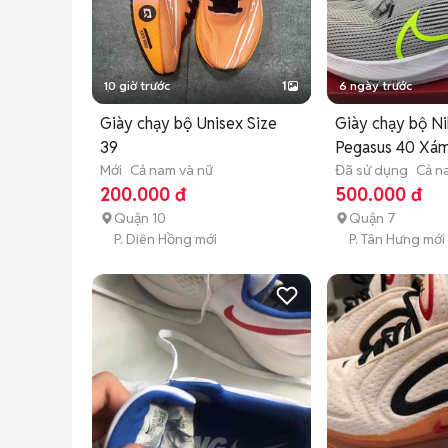
10 giờ trước
1
6 ngày trước
Giày chạy bộ Unisex Size
Giày chạy bộ N
39
Pegasus 40 Xá
Mới
Cả nam và nữ
Đã sử dụng
Cả n
200.000 đ
500.000 đ
Quận 10
Quận 7
P. Diên Hồng mới
P. Tân Hưng mới