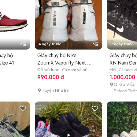
6
4 ngày trước
6
7 ngày trước
hạy bộ
Giày chạy bộ Nike
Giày chạy bộ
size 41
ZoomX Vaporfly Next 2
RN Nam Đen 
ữ
size 41
Đã sử dụng
Cả nam và nữ
Mới
Cả nam v
990.000 đ
1.000.000
Q. Gò Vấp
Huyện Nhà Bè
P. Hạnh Thô