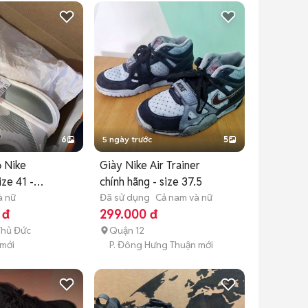
6
5 ngày trước
5
 Nike
Giày Nike Air Trainer
ze 41 -
chính hãng - size 37.5
à nữ
Đã sử dụng
Cả nam và nữ
 đ
299.000 đ
Thủ Đức
Quận 12
 mới
P. Đông Hưng Thuận mới