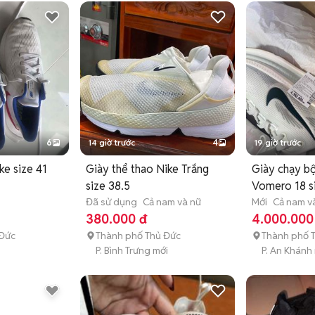
6
14 giờ trước
4
19 giờ trước
ke size 41
Giày thể thao Nike Trắng
Giày chạy bộ
size 38.5
Vomero 18 si
ữ
Đã sử dụng
Cả nam và nữ
NEW100%-
Mới
Cả nam v
380.000 đ
4.000.000
 Đức
Thành phố Thủ Đức
Thành phố 
P. Bình Trưng mới
P. An Khánh