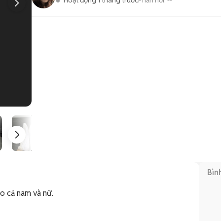
Hoạt động 1 tháng trước
Phản hồi:
--
1
/
6
Bìn
o cả nam và nữ. 
