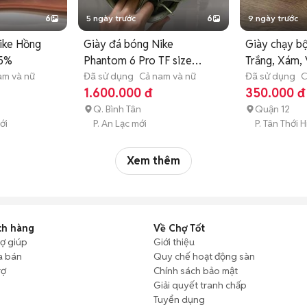
6
5 ngày trước
6
9 ngày trước
Nike Hồng
Giày đá bóng Nike
Giày chạy b
95%
Phantom 6 Pro TF size
Trắng, Xám, 
am và nữ
37.5
Đã sử dụng
Cả nam và nữ
Đã sử dụng
C
1.600.000 đ
350.000 đ
Q. Bình Tân
Quận 12
ới
P. An Lạc mới
P. Tân Thới 
Xem thêm
ch hàng
Về Chợ Tốt
rợ giúp
Giới thiệu
a bán
Quy chế hoạt động sàn
rợ
Chính sách bảo mật
Giải quyết tranh chấp
Tuyển dụng