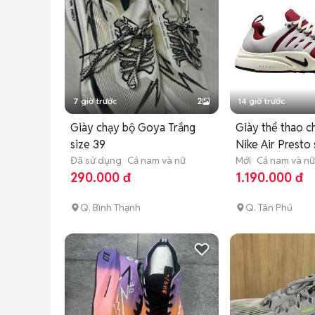
7 giờ trước
2
14 giờ trước
Giày chạy bộ Goya Trắng
Giày thể thao c
size 39
Nike Air Presto 
Đã sử dụng
Cả nam và nữ
Mới
Cả nam và n
290.000 đ
1.190.000 đ
Q. Bình Thạnh
Q. Tân Phú