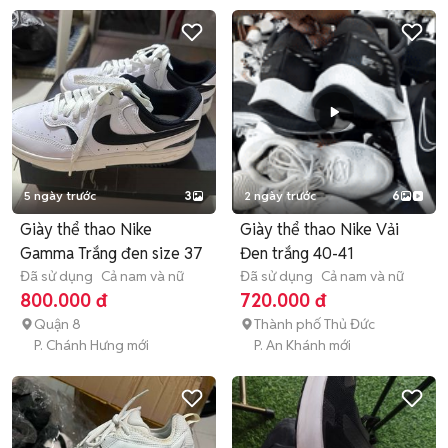
5 ngày trước
3
2 ngày trước
6
Giày thể thao Nike
Giày thể thao Nike Vải
Gamma Trắng đen size 37
Đen trắng 40-41
Đã sử dụng
Cả nam và nữ
Đã sử dụng
Cả nam và nữ
800.000 đ
720.000 đ
Quận 8
Thành phố Thủ Đức
P. Chánh Hưng mới
P. An Khánh mới