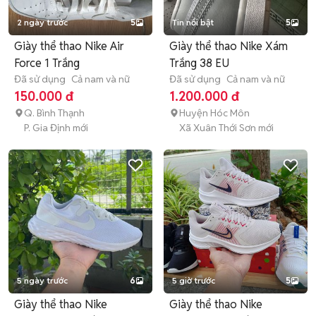
2 ngày trước
5
Tin nổi bật
5
Giày thể thao Nike Air
Giày thể thao Nike Xám
Force 1 Trắng
Trắng 38 EU
Đã sử dụng
Cả nam và nữ
Đã sử dụng
Cả nam và nữ
150.000 đ
1.200.000 đ
Q. Bình Thạnh
Huyện Hóc Môn
P. Gia Định mới
Xã Xuân Thới Sơn mới
5 ngày trước
6
5 giờ trước
5
Giày thể thao Nike
Giày thể thao Nike