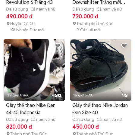
Revolution 6 Trắng 43
Downshifter Trắng mới
Đã sử dụng
Cả nam và nữ
95%
Đã sử dụng
Cả nam và nữ
490.000 đ
720.000 đ
Huyện Củ Chi
Thành phố Thủ Đức
Xã Nhuận Đức mới
P. Cát Lái mới
2 ngày trước
6
16 giờ trước
5
Giày thể thao Nike Đen
Giày thể thao Nike Jordan
44-45 Indonesia
Đen Size 40
Đã sử dụng
Cả nam và nữ
Đã sử dụng
Cả nam và nữ
820.000 đ
450.000 đ
Thành phố Thủ Đức
Thành phố Thủ Đức