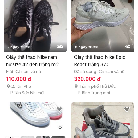
2 ngày trước
3
8 ngày trước
4
Giày thể thao Nike nam
Giày thể thao Nike Epic
nữ size 42 đen trắng mới
React trắng 37.5
Mới
Cả nam và nữ
Đã sử dụng
Cả nam và nữ
110.000 đ
320.000 đ
Q. Tân Phú
Thành phố Thủ Đức
P. Tân Sơn Nhì mới
P. Bình Trưng mới