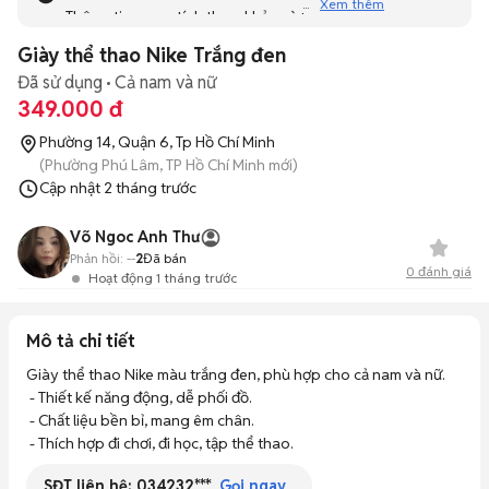
Xem thêm
Thông tin mang tính tham khảo và bạn không thể liên hệ
với người bán. Bạn hãy tham khảo thêm các tin đăng
Giày thể thao Nike Trắng đen
tương tự khác dưới đây nhé!
Đã sử dụng
Cả nam và nữ
349.000 đ
Phường 14, Quận 6, Tp Hồ Chí Minh
(Phường Phú Lâm, TP Hồ Chí Minh mới)
Cập nhật
2 tháng trước
Võ Ngoc Anh Thư
Phản hồi:
--
2
Đã bán
0
đánh giá
Hoạt động 1 tháng trước
Mô tả chi tiết
Giày thể thao Nike màu trắng đen, phù hợp cho cả nam và nữ. 

 - Thiết kế năng động, dễ phối đồ. 

 - Chất liệu bền bỉ, mang êm chân. 

 - Thích hợp đi chơi, đi học, tập thể thao.
SĐT liên hệ:
034232***
Gọi ngay