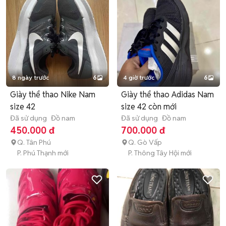
8 ngày trước
6
4 giờ trước
6
Giày thể thao Nike Nam
Giày thể thao Adidas Nam
size 42
size 42 còn mới
Đã sử dụng
Đồ nam
Đã sử dụng
Đồ nam
450.000 đ
700.000 đ
Q. Tân Phú
Q. Gò Vấp
P. Phú Thạnh mới
P. Thông Tây Hội mới