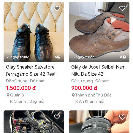
6 ngày trước
6
8 ngày trước
6
Giày Sneaker Salvatore
Giày da Josef Seibel Nam
Ferragamo Size 42 Real
Nâu Da Size 42
Đã sử dụng
Đồ nam
Đã sử dụng
Đồ nam
1.500.000 đ
900.000 đ
Quận 8
Thành phố Thủ Đức
P. Chánh Hưng mới
P. An Khánh mới