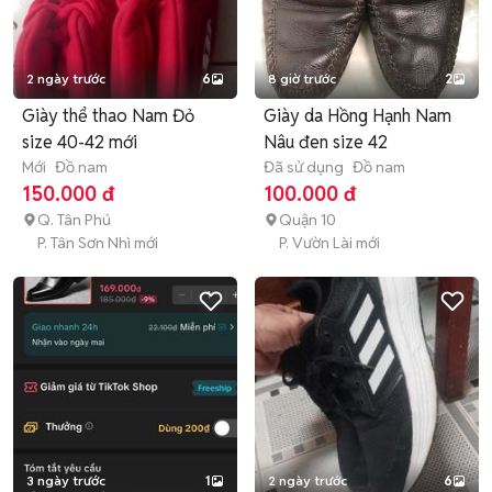
2 ngày trước
6
8 giờ trước
2
Giày thể thao Nam Đỏ
Giày da Hồng Hạnh Nam
size 40-42 mới
Nâu đen size 42
Mới
Đồ nam
Đã sử dụng
Đồ nam
150.000 đ
100.000 đ
Q. Tân Phú
Quận 10
P. Tân Sơn Nhì mới
P. Vườn Lài mới
3 ngày trước
1
2 ngày trước
6