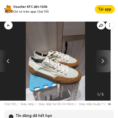
Voucher KFC đến 100k
Tải app
Chỉ có trên app Chợ Tốt
1
/
5
Chợ Tốt
Giày dép
Giày dép Tp Hồ Chí Minh
Giày dép Quận 7
Giày b
Tin đăng đã hết hạn