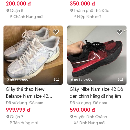
200.000 đ
350.000 đ
Quận 8
Thành phố Thủ Đức
P. Chánh Hưng mới
P. Hiệp Bình mới
3 ngày trước
3
6 ngày trước
5
Giày thể thao New
Giày Nike Nam size 42 Đỏ
Balance Nam size 42
đen chính hãng đi nhẹ êm
Trắng
Đã sử dụng
Đồ nam
Đã sử dụng
Đồ nam
999.999 đ
590.000 đ
Quận 7
Huyện Bình Chánh
P. Tân Hưng mới
Xã Bình Hưng mới