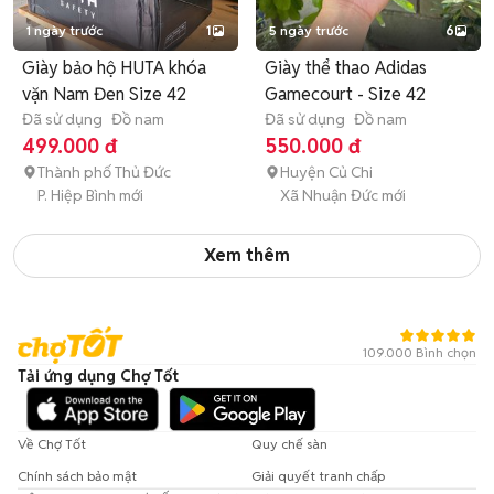
1 ngày trước
1
5 ngày trước
6
Giày bảo hộ HUTA khóa
Giày thể thao Adidas
vặn Nam Đen Size 42
Gamecourt - Size 42
Đã sử dụng
Đồ nam
Đã sử dụng
Đồ nam
499.000 đ
550.000 đ
Thành phố Thủ Đức
Huyện Củ Chi
P. Hiệp Bình mới
Xã Nhuận Đức mới
Xem thêm
109.000 Bình chọn
Tải ứng dụng Chợ Tốt
Về Chợ Tốt
Quy chế sàn
Chính sách bảo mật
Giải quyết tranh chấp