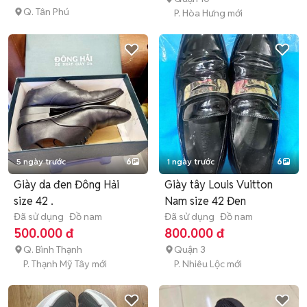
Q. Tân Phú
P. Hòa Hưng mới
5 ngày trước
6
1 ngày trước
6
Giày da đen Đông Hải
Giày tây Louis Vuitton
size 42 .
Nam size 42 Đen
Đã sử dụng
Đồ nam
Đã sử dụng
Đồ nam
500.000 đ
800.000 đ
Q. Bình Thạnh
Quận 3
P. Thạnh Mỹ Tây mới
P. Nhiêu Lộc mới