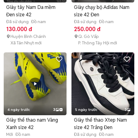
Giày tây Nam Da mềm
Giày chạy bộ Adidas Nam
Đen size 42
size 42 Đen
Đã sử dụng
Đồ nam
Đã sử dụng
Đồ nam
130.000 đ
250.000 đ
Huyện Bình Chánh
Q. Gò Vấp
Xã Tân Nhựt mới
P. Thông Tây Hội mới
4 ngày trước
3
5 ngày trước
3
Giày thể thao nam Vàng
Giày thể thao Xtep Nam
Xanh size 42
size 42 Trắng Đen
Mới
Đồ nam
Đã sử dụng
Đồ nam