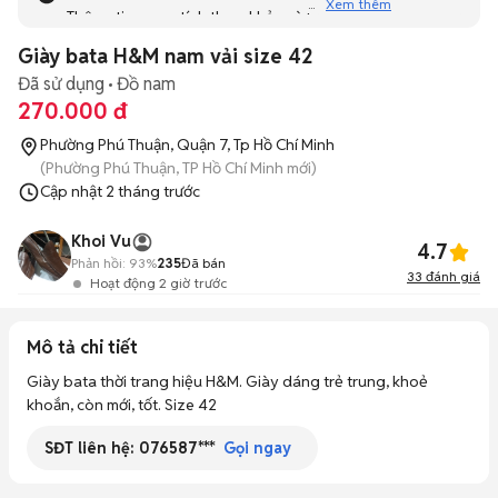
Xem thêm
Thông tin mang tính tham khảo và bạn không thể liên hệ
với người bán. Bạn hãy tham khảo thêm các tin đăng
Giày bata H&M nam vải size 42
tương tự khác dưới đây nhé!
Đã sử dụng
Đồ nam
270.000 đ
Phường Phú Thuận, Quận 7, Tp Hồ Chí Minh
(Phường Phú Thuận, TP Hồ Chí Minh mới)
Cập nhật
2 tháng trước
Khoi Vu
4.7
Phản hồi:
93%
235
Đã bán
33
đánh giá
Hoạt động 2 giờ trước
Mô tả chi tiết
Giày bata thời trang hiệu H&M. Giày dáng trẻ trung, khoẻ 
khoắn, còn mới, tốt. Size 42
SĐT liên hệ:
076587***
Gọi ngay