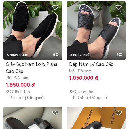
5 ngày trước
6
5 ngày trước
5
Giày Sục Nam Loro Piana
Dép Nam LV Cao Cấp
Cao Cấp
Mới
Đồ nam
1.050.000 đ
Mới
Đồ nam
1.850.000 đ
Q. Bình Tân
Q. Bình Tân
P. Bình Trị Đông mới
P. Bình Trị Đông mới