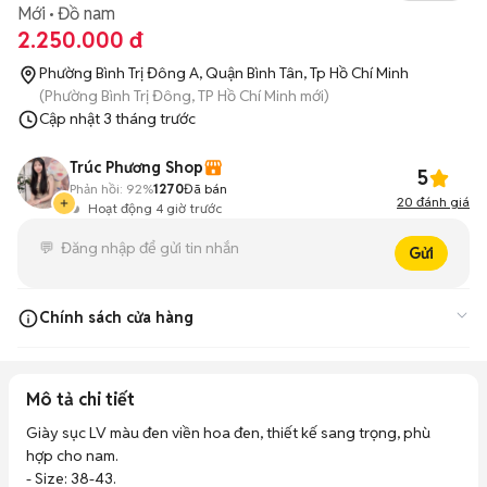
Mới
Đồ nam
2.250.000 đ
Phường Bình Trị Đông A, Quận Bình Tân, Tp Hồ Chí Minh
(Phường Bình Trị Đông, TP Hồ Chí Minh mới)
Cập nhật
3 tháng trước
Trúc Phương Shop
5
Phản hồi:
92%
1270
Đã bán
20
đánh giá
Hoạt động 4 giờ trước
Gửi
Chính sách cửa hàng
Mua từ 2 sản phẩm Shop miễn phí ship
Mô tả chi tiết
Nhận hàng- kiểm tra trước thanh toán sau
Giày sục LV màu đen viền hoa đen, thiết kế sang trọng, phù 
hợp cho nam.

- Size: 38-43.
