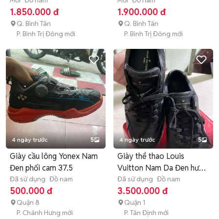
Mới
Đồ nam
Mới
Đồ nam
1.850.000 đ
1.900.000 đ
Q. Bình Tân
Q. Bình Tân
P. Bình Trị Đông mới
P. Bình Trị Đông mới
4 ngày trước
5
4 ngày trước
5
Giày cầu lông Yonex Nam
Giày thể thao Louis
Đen phối cam 37.5
Vuitton Nam Da Đen hư
Đã sử dụng
Đồ nam
mục đế
Đã sử dụng
Đồ nam
500.000 đ
3.500.000 đ
Quận 8
Quận 1
P. Chánh Hưng mới
P. Tân Định mới