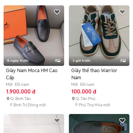
8 ngày trước
4
3 giờ trước
3
Giày Nam Moca HM Cao
Giày thể thao Warrior
Cấp
Nam
Mới
Đồ nam
Mới
Đồ nam
1.900.000 đ
100.000 đ
Q. Bình Tân
Q. Tân Phú
P. Bình Trị Đông mới
P. Phú Thọ Hòa mới