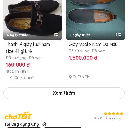
6 ngày trước
1
5 ngày trước
3
Thanh lý giày lười nam
Giày Vsole Nam Da Nâu
size 41 giá rẻ
Đã sử dụng
Đồ nam
1.500.000 đ
Đã sử dụng
Đồ nam
160.000 đ
Q. Tân Bình
Q. Tân Phú
P. Tân Sơn mới
Xem thêm
109.000 Bình chọn
Tải ứng dụng Chợ Tốt