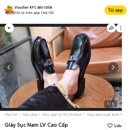
Voucher KFC đến 100k
Tải app
Chỉ có trên app Chợ Tốt
1
/
5
Chợ Tốt
Giày dép
Giày dép Tp Hồ Chí Minh
Giày dép Quận Bình Tân
Giày Sục Nam LV Cao Cấp
Lưu