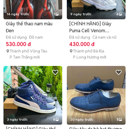
14 ngày trước
1
9 ngày trước
6
Giày thể thao nam màu
[CHÍNH HÃNG] Giày
Đen
Puma Cell Venom
Đã sử dụng
Đồ nam
Reflective
Đã sử dụng
Cả nam và nữ
530.000 đ
430.000 đ
Thành phố Vũng Tàu
Thành phố Bà Rịa
P. Tam Thắng mới
P. Long Hương mới
3 ngày trước
6
20 ngày trước
5