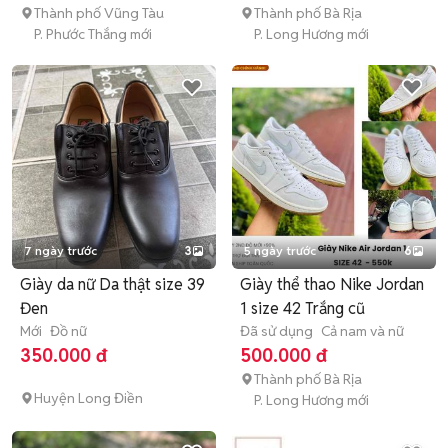
Thành phố Vũng Tàu
Thành phố Bà Rịa
P. Phước Thắng mới
P. Long Hương mới
7 ngày trước
3
5 ngày trước
6
Giày da nữ Da thật size 39
Giày thể thao Nike Jordan
Đen
1 size 42 Trắng cũ
Mới
Đồ nữ
Đã sử dụng
Cả nam và nữ
350.000 đ
500.000 đ
Thành phố Bà Rịa
Huyện Long Điền
P. Long Hương mới