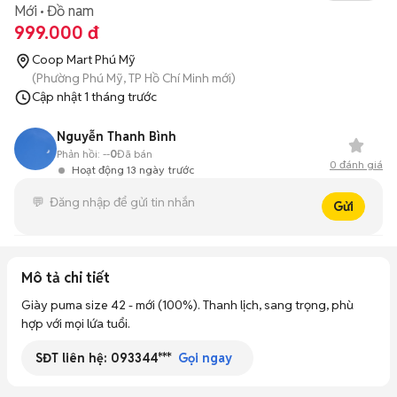
Mới
Đồ nam
999.000 đ
Coop Mart Phú Mỹ
(Phường Phú Mỹ, TP Hồ Chí Minh mới)
Cập nhật
1 tháng trước
Nguyễn Thanh Bình
Phản hồi:
--
0
Đã bán
0
đánh giá
Hoạt động 13 ngày trước
Gửi
Mô tả chi tiết
Giày puma size 42 - mới (100%). Thanh lịch, sang trọng, phù 
hợp với mọi lứa tuổi.
SĐT liên hệ:
093344***
Gọi ngay