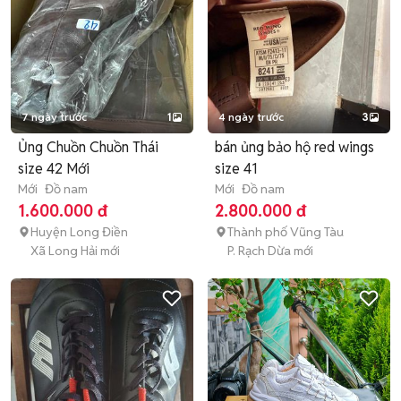
7 ngày trước
1
4 ngày trước
3
Ủng Chuồn Chuồn Thái
bán ủng bảo hộ red wings
size 42 Mới
size 41
Mới
Đồ nam
Mới
Đồ nam
1.600.000 đ
2.800.000 đ
Huyện Long Điền
Thành phố Vũng Tàu
Xã Long Hải mới
P. Rạch Dừa mới