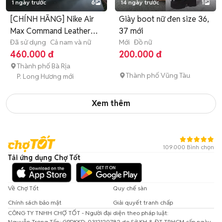
1 ngày trước
6
14 ngày trước
1
[CHÍNH HÃNG] Nike Air
Giày boot nữ đen size 36,
Max Command Leather
37 mới
Trắng Da
Đã sử dụng
Cả nam và nữ
Mới
Đồ nữ
460.000 đ
200.000 đ
Thành phố Bà Rịa
Thành phố Vũng Tàu
P. Long Hương mới
Xem thêm
109.000 Bình chọn
Tải ứng dụng Chợ Tốt
Về Chợ Tốt
Quy chế sàn
Chính sách bảo mật
Giải quyết tranh chấp
CÔNG TY TNHH CHỢ TỐT - Người đại diện theo pháp luật:
Nguyễn Trọng Tấn; GPDKKD: 0312120782 do Sở KH & ĐT TP.HCM cấp ngày