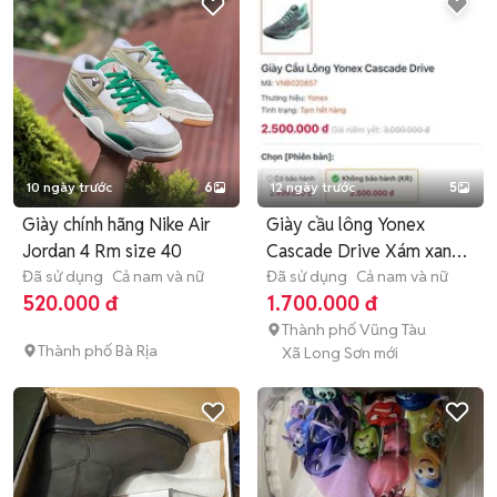
10 ngày trước
6
12 ngày trước
5
Giày chính hãng Nike Air
Giày cầu lông Yonex
Jordan 4 Rm size 40
Cascade Drive Xám xanh
Đã sử dụng
Cả nam và nữ
41
Đã sử dụng
Cả nam và nữ
520.000 đ
1.700.000 đ
Thành phố Vũng Tàu
Thành phố Bà Rịa
Xã Long Sơn mới