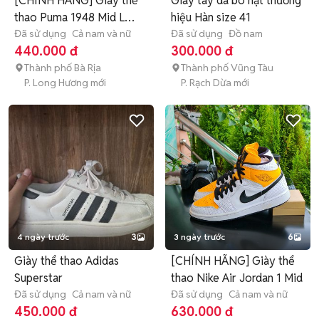
[CHÍNH HÃNG] Giày thể
Giày tây da bò hạt thương
thao Puma 1948 Mid L
hiệu Hàn size 41
Xanh
Đã sử dụng
Cả nam và nữ
Đã sử dụng
Đồ nam
440.000 đ
300.000 đ
Thành phố Bà Rịa
Thành phố Vũng Tàu
P. Long Hương mới
P. Rạch Dừa mới
4 ngày trước
3
3 ngày trước
6
Giày thể thao Adidas
[CHÍNH HÃNG] Giày thể
Superstar
thao Nike Air Jordan 1 Mid
Đã sử dụng
Cả nam và nữ
Đã sử dụng
Cả nam và nữ
450.000 đ
630.000 đ