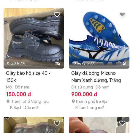
8 giờ trước
2
10 ngày trước
5
Giày bảo hộ size 40 -
Giày đá bóng Mizuno
150k
Nam Xanh dương, Trắng
Mới
Đồ nam
Đã sử dụng
Đồ nam
150.000 đ
900.000 đ
Thành phố Vũng Tàu
Thành phố Bà Rịa
P. Rạch Dừa mới
P. Tam Long mới