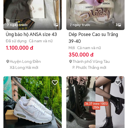
7 ngày trước
1
2 ngày trước
3
Ủng bảo hộ ANSA size 43
Dép Posee Cao su Trắng
Đã sử dụng
Cả nam và nữ
39-40
1.100.000 đ
Mới
Cả nam và nữ
350.000 đ
Huyện Long Điền
Thành phố Vũng Tàu
Xã Long Hải mới
P. Phước Thắng mới