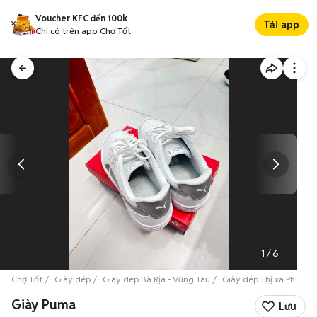
Voucher KFC đến 100k
Tải app
Chỉ có trên app Chợ Tốt
1
/
6
Chợ Tốt
Giày dép
Giày dép Bà Rịa - Vũng Tàu
Giày dép Thị xã Phú Mỹ
Giày Puma
Lưu