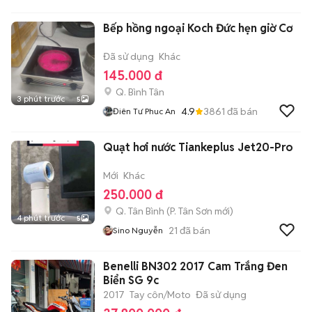
Bếp hồng ngoại Koch Đức hẹn giờ Cơ
Đã sử dụng
Khác
145.000 đ
Q. Bình Tân
3 phút trước
5
4.9
3861
đã bán
Điên Tư Phuc An
Quạt hơi nước Tiankeplus Jet20-Pro
Mới
Khác
250.000 đ
Q. Tân Bình
(
P. Tân Sơn
mới)
4 phút trước
5
21
đã bán
Sino Nguyễn
Benelli BN302 2017 Cam Trắng Đen
Biển SG 9c
2017
Tay côn/Moto
Đã sử dụng