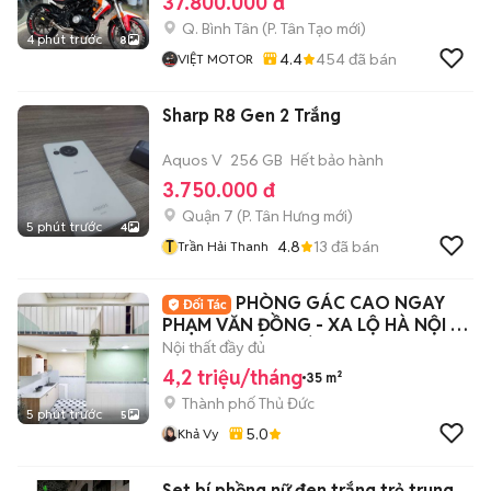
37.800.000 đ
Q. Bình Tân
(
P. Tân Tạo
mới)
4 phút trước
8
4.4
454
đã bán
VIỆT MOTOR
Sharp R8 Gen 2 Trắng
Aquos V
256 GB
Hết bảo hành
3.750.000 đ
Quận 7
(
P. Tân Hưng
mới)
5 phút trước
4
T
4.8
13
đã bán
Trần Hải Thanh
PHÒNG GÁC CAO NGAY
PHẠM VĂN ĐỒNG - XA LỘ HÀ NỘI -
ĐẠI HỌC KIẾN TRÚC
Nội thất đầy đủ
4,2 triệu/tháng
35 m²
Thành phố Thủ Đức
5 phút trước
5
5.0
Khả Vy
Set bí phồng nữ đen trắng trẻ trung