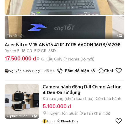
Tin nổi bật
4
Acer Nitro V 15 ANV15 41 R1JY R5 6600H 16GB/512GB
Ryzen 5
16 GB
512 GB
SSD
17.500.000 đ
Q. Cầu Giấy
(
P. Nghĩa Đô
mới)
1
đã bán
Bấm để hiện số
Chat
Nguyễn Xuân Tùng
Camera hành động DJI Osmo Action
4 Đen Đã sử dụng
Đã sử dụng (chưa sửa chữa)
Còn bảo hành
5.100.000 đ
Huyện Hớn Quản
(
Xã Tân Khai
mới)
6 phút trước
2
T
Trịnh Hồ Khánh Duy