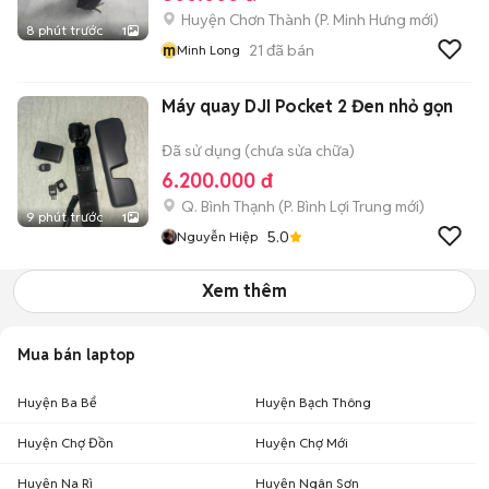
Huyện Chơn Thành
(
P. Minh Hưng
mới)
8 phút trước
1
m
21
đã bán
Minh Long
Máy quay DJI Pocket 2 Đen nhỏ gọn
Đã sử dụng (chưa sửa chữa)
6.200.000 đ
Q. Bình Thạnh
(
P. Bình Lợi Trung
mới)
9 phút trước
1
5.0
Nguyễn Hiệp
Xem thêm
Mua bán laptop
Huyện Ba Bể
Huyện Bạch Thông
Huyện Chợ Đồn
Huyện Chợ Mới
Huyện Na Rì
Huyện Ngân Sơn