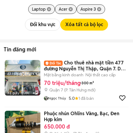
Laptop
Acer
Aspire 3
Đổi khu vực
Xóa tất cả bộ lọc
Tin đăng mới
Cho thuê nhà mặt tiền 477
đường Nguyễn Thị Thập, Quận 7. DT:
10x30m
Mặt bằng kinh doanh
Nội thất cao cấp
70 triệu/tháng
300 m²
Quận 7
(
P. Tân Hưng
mới)
33 giây trước
4
5.0
1
đã bán
Ngọc Thúy
Phuộc nhún Ohlins Vàng, Bạc, Đen
Hợp kim
650.000 đ