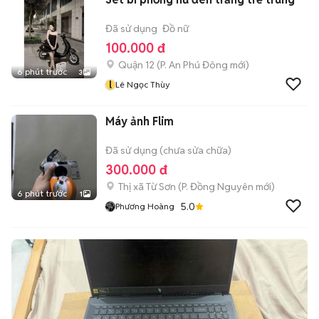
Đã sử dụng
Đồ nữ
100.000 đ
Quận 12
(
P. An Phú Đông
mới)
6 phút trước
3
l
Lê Ngọc Thùy
Máy ảnh Flim
Đã sử dụng (chưa sửa chữa)
300.000 đ
Thị xã Từ Sơn
(
P. Đồng Nguyên
mới)
6 phút trước
1
5.0
Phương Hoàng