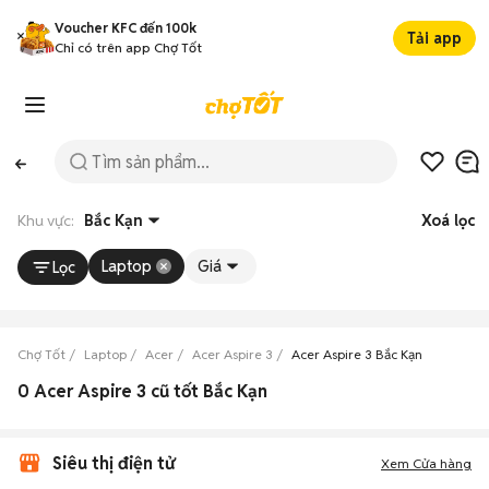
Voucher KFC đến 100k
Tải app
Chỉ có trên app Chợ Tốt
Khu vực:
Bắc Kạn
Xoá lọc
Laptop
Giá
Lọc
Chợ Tốt
Laptop
Acer
Acer Aspire 3
Acer Aspire 3 Bắc Kạn
0 Acer Aspire 3 cũ tốt Bắc Kạn
Siêu thị điện tử
Xem Cửa hàng