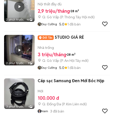
Nội thất đầy đủ
2,9 triệu/tháng
28 m²
Q. Gò Vấp
(
P. Thông Tây Hội
mới)
2 phút trước
10
5.0
1
đã bán
Duy Cường
STUDIO GIÁ RẺ
Nhà trống
3 triệu/tháng
28 m²
Q. Gò Vấp
(
P. An Hội Tây
mới)
2 phút trước
7
5.0
1
đã bán
Duy Cường
Cáp sạc Samsung Đen Mới Bóc Hộp
Mới
100.000 đ
Q. Đống Đa
(
P. Kim Liên
mới)
3 phút trước
1
3
đã bán
Nam