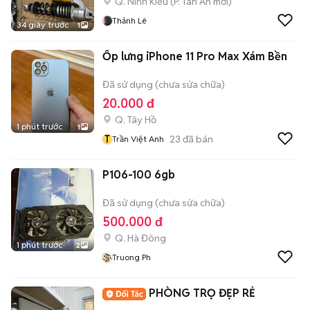
Q. Ninh Kiều
(
P. Tân An
mới)
Thảnh Lê
34 giây trước
1
Ốp lưng iPhone 11 Pro Max Xám Bền
Đã sử dụng (chưa sửa chữa)
20.000 đ
Q. Tây Hồ
1 phút trước
1
T
23
đã bán
Trần Việt Anh
P106-100 6gb
Đã sử dụng (chưa sửa chữa)
500.000 đ
Q. Hà Đông
1 phút trước
2
Truong Ph
PHÒNG TRỌ ĐẸP RẺ