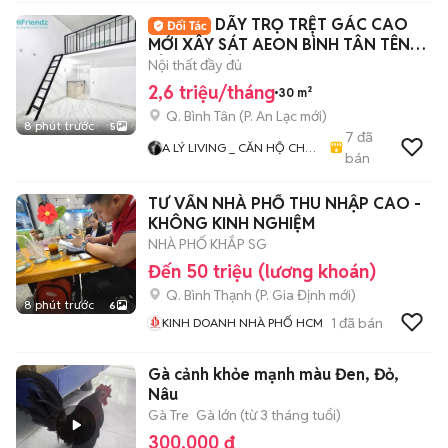
DÃY TRỌ TRỆT GÁC CAO
MỚI XÂY SÁT AEON BÌNH TÂN TÊN
LỬA MỚI TỈNH LỘ 10
Nội thất đầy đủ
2,6 triệu/tháng
30 m²
Q. Bình Tân
(
P. An Lạc
mới)
8 phút trước
5
7
đã
A LÝ LIVING _ CĂN HỘ CHO
bán
THUÊ TP.HCM - PHÒNG TRỌ
- MBKD - KIOT - CHDV -
TƯ VẤN NHÀ PHỐ THU NHẬP CAO -
CHUNG CƯ - NHÀ Ở
KHÔNG KINH NGHIỆM
NHÀ PHỐ KHẮP SG
Đến 50 triệu (lương khoán)
Q. Bình Thạnh
(
P. Gia Định
mới)
8 phút trước
6
1
đã bán
KINH DOANH NHÀ PHỐ HCM
Gà cảnh khỏe mạnh màu Đen, Đỏ,
Nâu
Gà Tre
Gà lớn (từ 3 tháng tuổi)
300.000 đ