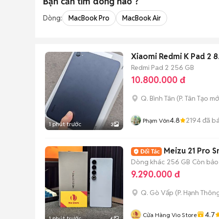
Bạn cần tìm
dòng
nào ?
Dòng:
MacBook Pro
MacBook Air
Xiaomi Redmi K Pad 2 8
Redmi Pad 2
256 GB
10.800.000 đ
Q. Bình Tân
(
P. Tân Tạo
mớ
4.8
2194
đã b
Phạm Vôn
1 phút trước
3
Dòng khác
256 GB
Còn bảo
9.290.000 đ
Q. Gò Vấp
(
P. Hạnh Thôn
4.7
Cửa Hàng Vio Store
1 phút trước
6