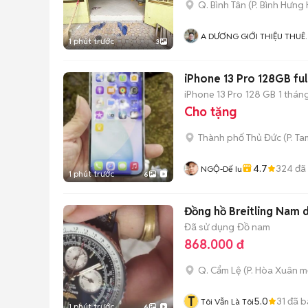
Q. Bình Tân
(
P. Bình Hưng
A DƯƠNG GIỚI THIỆU THUÊ
1 phút trước
3
NHÀ MIỄN PHÍ
iPhone 13 Pro 128GB full
iPhone 13 Pro
128 GB
1 thán
Cho tặng
Thành phố Thủ Đức
(
P. Ta
4.7
324
đã
NGỘ-Dế Iu
1 phút trước
6
Đồng hồ Breitling Nam
Đã sử dụng
Đồ nam
868.000 đ
Q. Cẩm Lệ
(
P. Hòa Xuân
mớ
T
5.0
31
đã b
Tôi Vẫn Là Tôi
1 phút trước
6