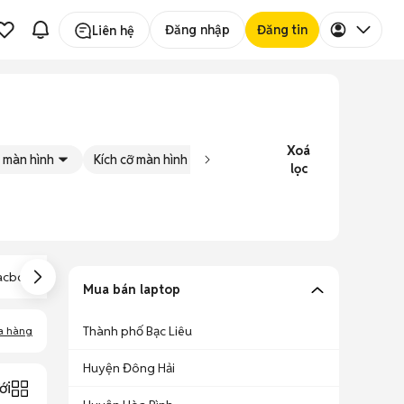
Đăng nhập
Đăng tin
Liên hệ
Xoá
 màn hình
Kích cỡ màn hình
Tình trạng
Đăng bởi
lọc
Macbook Pro
cbook Air 2019
Macbook Air 2018
2018
Mua bán laptop
Thành phố Bạc Liêu
a hàng
Huyện Đông Hải
ới