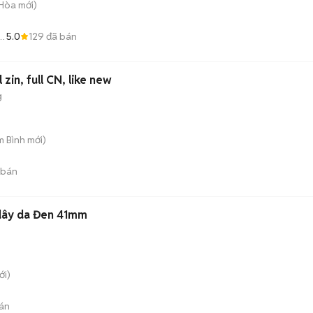
 Hòa
mới)
5.0
129
đã bán
 zin, full CN, like new
g
m Bình
mới)
 bán
 dây da Đen 41mm
i)
án