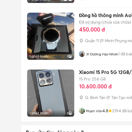
Đồng hồ thông minh Ao
Đã sử dụng (chưa sửa chữa)
450.000 đ
Quận 11
(
P. Minh Phụng
mớ
1
đã bá
31 Dương Hạo Nhơn
1 phút trước
1
Xiaomi 15 Pro 5G 12GB
15 Pro
256 GB
10.600.000 đ
Q. Bình Tân
(
P. Tân Tạo
mớ
4.8
2194
đã b
Phạm Vôn
1 phút trước
3