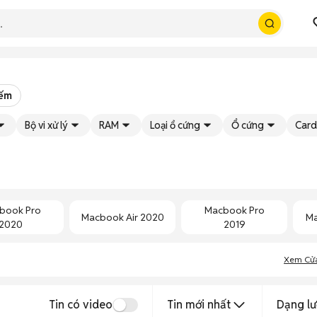
iếm
Bộ vi xử lý
RAM
Loại ổ cứng
Ổ cứng
Card
book Pro
Macbook Pro
Macbook Air 2020
Ma
2020
2019
Xem Cử
Tin có video
Tin mới nhất
Dạng lư