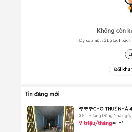
Không còn kế
Hãy xóa một số bộ lọc hoặc t
L
Đổi khu
Tin đăng mới
🌹🌹🌹CHO THUÊ NHÀ 
3 PN
Hướng Đông
Nhà ngõ,
9 triệu/tháng
88 m²