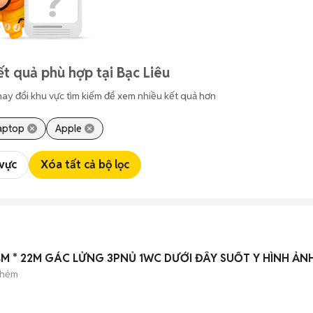
t quả phù hợp tại Bạc Liêu
hay đổi khu vực tìm kiếm để xem nhiều kết quả hơn
aptop
Apple
 vực
Xóa tất cả bộ lọc
4M * 22M GÁC LỬNG 3PNỦ 1WC DƯỚI ĐÂY SUỐT Y HÌNH ẢN
 hẻm