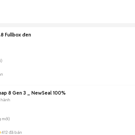
.8 Fullbox đen
i)
án
Meizu 21 Pro Snap 8 Gen 3 _ NewSeal 100%
 hành
g
mới)
412
đã bán