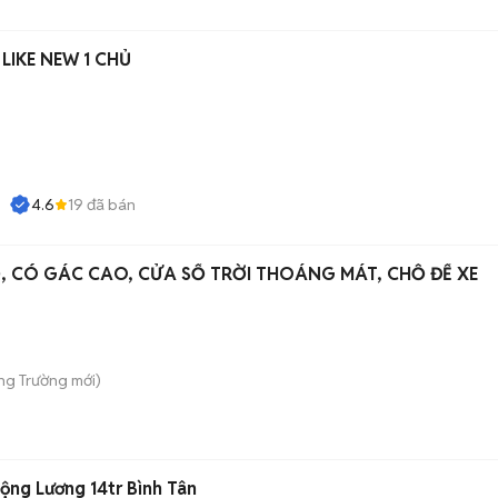
 LIKE NEW 1 CHỦ
4.6
19
đã bán
 CÓ GÁC CAO, CỬA SỔ TRỜI THOÁNG MÁT, CHỖ ĐỂ XE
ong Trường
mới)
ng Lương 14tr Bình Tân