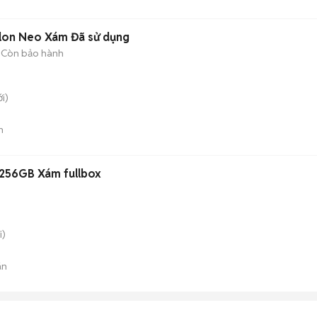
lon Neo Xám Đã sử dụng
Còn bảo hành
i)
n
/256GB Xám fullbox
i)
án