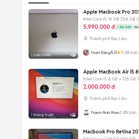
Apple Macbook Pro 201
Intel Core i5
16 GB
256 GB
5.990.000 đ
Rẻ hơn
Kè
Thành phố Bạc Liêu
5.0
11
đã bán
Thiên Đăng
1 tuần trước
5
Apple MacBook Air i5 
Intel Core i5
8 GB
< 128 GB
2.000.000 đ
Thành phố Bạc Liêu
2
đã bán
Thành Phát Phan
1 tháng trước
5
Macbook Pro Retina 201
Intel Core i7
16 GB
500 GB