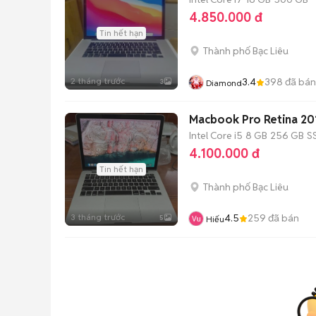
4.850.000 đ
Tin hết hạn
Thành phố Bạc Liêu
2 tháng trước
3.4
398
đã bán
3
Diamond
Macbook Pro Retina 20
Intel Core i5
8 GB
256 GB
S
4.100.000 đ
Tin hết hạn
Thành phố Bạc Liêu
3 tháng trước
4.5
259
đã bán
5
Hiếu