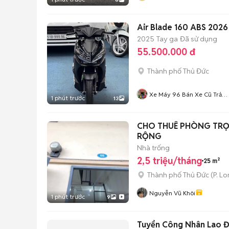
Air Blade 160 ABS 2026
2025
Tay ga
Đã sử dụng
55.500.000 đ
Thành phố Thủ Đức
Xe Máy 96 Bán Xe Cũ Trả
1 phút trước
13
Góp
CHO THUÊ PHÒNG TRỌ,
RỘNG
Nhà trống
2,5 triệu/tháng
25 m²
Thành phố Thủ Đức
(
P. L
Nguyễn Vũ Khôi
1 phút trước
9
Tuyển Công Nhân Lao Độ