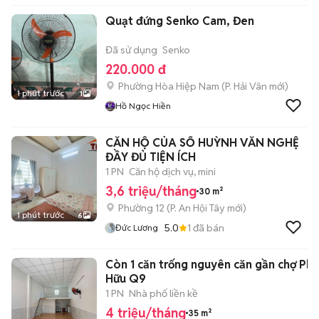
Quạt đứng Senko Cam, Đen
Đã sử dụng
Senko
220.000 đ
Phường Hòa Hiệp Nam
(
P. Hải Vân
mới)
1 phút trước
1
Hồ Ngọc Hiền
CĂN HỘ CỦA SỔ HUỲNH VĂN NGHỆ
ĐẦY ĐỦ TIỆN ÍCH
1 PN
Căn hộ dịch vụ, mini
3,6 triệu/tháng
30 m²
Phường 12
(
P. An Hội Tây
mới)
1 phút trước
6
5.0
1
đã bán
Đức Lương
Còn 1 căn trống nguyên căn gần chợ Phú
Hữu Q9
1 PN
Nhà phố liền kề
4 triệu/tháng
35 m²