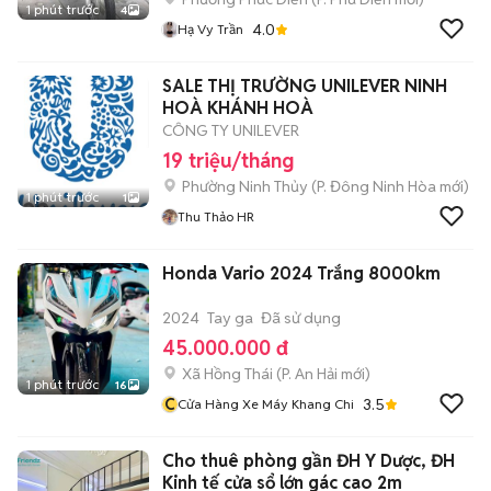
1 phút trước
4
4.0
Hạ Vy Trần
SALE THỊ TRƯỜNG UNILEVER NINH
HOÀ KHÁNH HOÀ
CÔNG TY UNILEVER
19 triệu/tháng
Phường Ninh Thủy
(
P. Đông Ninh Hòa
mới)
1 phút trước
1
Thu Thảo HR
Honda Vario 2024 Trắng 8000km
2024
Tay ga
Đã sử dụng
45.000.000 đ
Xã Hồng Thái
(
P. An Hải
mới)
1 phút trước
16
C
3.5
Cửa Hàng Xe Máy Khang Chi
Cho thuê phòng gần ĐH Y Dược, ĐH
Kinh tế cửa sổ lớn gác cao 2m