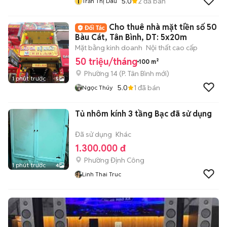
T
5.0
2
đã bán
Trần Thị Dàu
Cho thuê nhà mặt tiền số 50
Bàu Cát, Tân Bình, DT: 5x20m
Mặt bằng kinh doanh
Nội thất cao cấp
50 triệu/tháng
100 m²
Phường 14
(
P. Tân Bình
mới)
1 phút trước
5
5.0
1
đã bán
Ngọc Thúy
Tủ nhôm kính 3 tầng Bạc đã sử dụng
Đã sử dụng
Khác
1.300.000 đ
Phường Định Công
1 phút trước
4
Linh Thai Truc