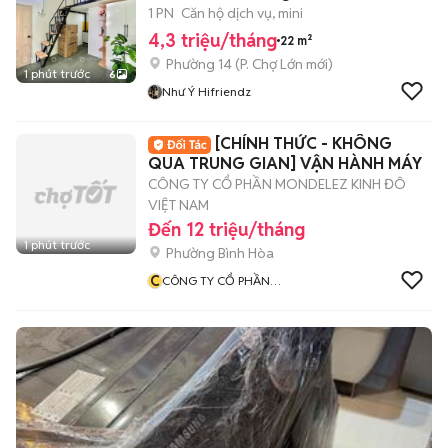
1 PN
Căn hộ dịch vụ, mini
4,3 triệu/tháng
22 m²
Phường 14
(
P. Chợ Lớn
mới)
1 phút trước
6
Như Ý Hifriendz
[CHÍNH THỨC - KHÔNG
QUA TRUNG GIAN] VẬN HÀNH MÁY
CÔNG TY CỔ PHẦN MONDELEZ KINH ĐÔ
VIỆT NAM
Đến 12 triệu/tháng
1 phút trước
Phường Bình Hòa
C
CÔNG TY CỔ PHẦN
MONDELEZ KINH ĐÔ VIỆT
NAM