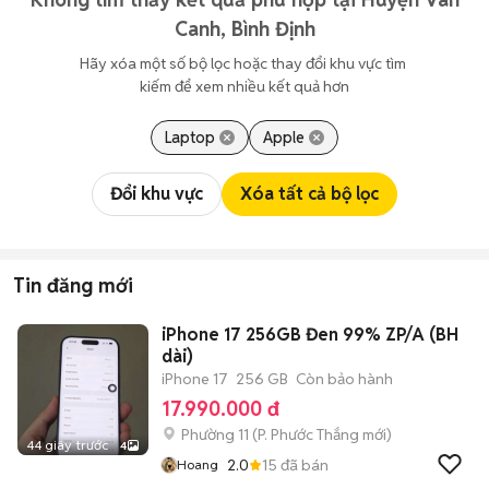
Canh, Bình Định
Hãy xóa một số bộ lọc hoặc thay đổi khu vực tìm 
kiếm để xem nhiều kết quả hơn
Laptop
Apple
Đổi khu vực
Xóa tất cả bộ lọc
Tin đăng mới
iPhone 17 256GB Đen 99% ZP/A (BH
dài)
iPhone 17
256 GB
Còn bảo hành
17.990.000 đ
Phường 11
(
P. Phước Thắng
mới)
44 giây trước
4
2.0
15
đã bán
Hoang