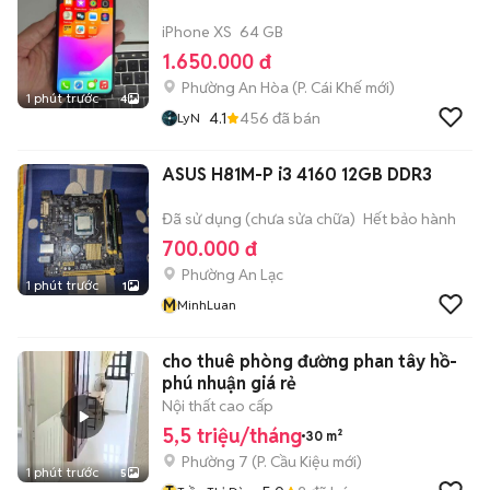
iPhone XS
64 GB
1.650.000 đ
Phường An Hòa
(
P. Cái Khế
mới)
1 phút trước
4
4.1
456
đã bán
LyN
ASUS H81M-P i3 4160 12GB DDR3
Đã sử dụng (chưa sửa chữa)
Hết bảo hành
700.000 đ
Phường An Lạc
1 phút trước
1
M
MinhLuan
cho thuê phòng đường phan tây hồ-
phú nhuận giá rẻ
Nội thất cao cấp
5,5 triệu/tháng
30 m²
Phường 7
(
P. Cầu Kiệu
mới)
1 phút trước
5