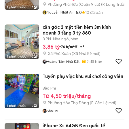
Phường Phú Hữu (Quận 9 cũ)
(
P. Long Trường
1 phút trước
3
N
5.0
10
đã bán
Nguyễn Nhật An
căn góc 2 mặt tiền hẻm 3m kinh
doanh 3 tầng 3 tỷ 860
3 PN
Nhà ngõ, hẻm
3,86 tỷ
76 tr/m²
51 m²
Xã Phú Xuân
(
Xã Nhà Bè
mới)
1 phút trước
10
2
đã bán
Hoàng Tâm Nhà Đất
Tuyển phụ việc khu vui chơi công viên
Bảo Phi
Từ 4,50 triệu/tháng
Phường Hòa Thọ Đông
(
P. Cẩm Lệ
mới)
1 phút trước
3
Bảo Phi
iPhone Xs 64GB Đen quốc tế