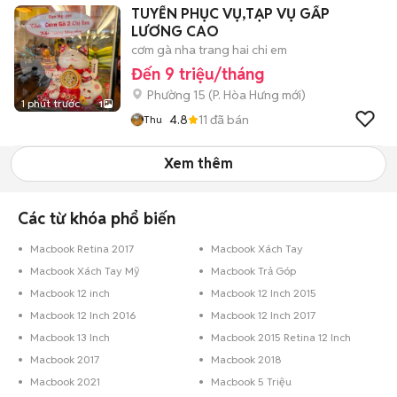
TUYỂN PHỤC VỤ,TẠP VỤ GẤP
LƯƠNG CAO
cơm gà nha trang hai chi em
Đến 9 triệu/tháng
Phường 15
(
P. Hòa Hưng
mới)
1 phút trước
1
4.8
11
đã bán
Thu
Xem thêm
Các từ khóa phổ biến
Macbook Retina 2017
Macbook Xách Tay
Macbook Xách Tay Mỹ
Macbook Trả Góp
Macbook 12 inch
Macbook 12 Inch 2015
Macbook 12 Inch 2016
Macbook 12 Inch 2017
Macbook 13 Inch
Macbook 2015 Retina 12 Inch
Macbook 2017
Macbook 2018
Macbook 2021
Macbook 5 Triệu