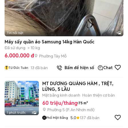
Tin nổi bật
1
Máy sấy quần áo Samsung 14kg Hàn Quốc
Đã sử dụng
> 10 kg
6.000.000 đ
Phường Tây Mỗ
T
13
đã bán
Bấm để hiện số
Chat
Từ Đức Tuân
MT DƯƠNG QUẢNG HÀM , TRỆT,
LỬNG, 5 LẦU
Mặt bằng kinh doanh
Hoàn thiện cơ bản
60 triệu/tháng
75 m²
Phường 5
(
P. An Nhơn
mới)
1 phút trước
3
5.0
137
đã bán
Phố Mặt Bằng