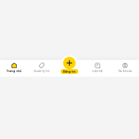
Trang chủ
Quản lý tin
Liên hệ
Tài khoản
Đăng tin
109.000 Bình chọn
Tải ứng dụng Chợ Tốt
Về Chợ Tốt
Quy chế sàn