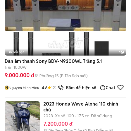
Tin nổi bật
3
Dàn âm thanh Sony BDV-N9200WL Trắng 5.1
Trên 1000W
9.000.000 đ
Phường 15
(
P. Tân Sơn
mới)
N
4.6
122
đã bán
Bấm để hiện số
Chat
Nguyen Minh Hieu
2023 Honda Wave Alpha 110 chính
chủ
2023
Xe số
100 - 175 cc
Đã sử dụng
7.200.000 đ
Phường Phúc Diễn
(
P. Phú Diễn
mới)