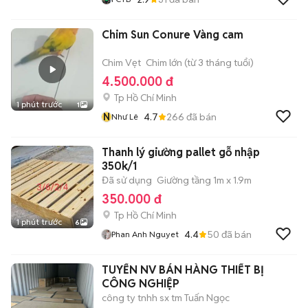
Chim Sun Conure Vàng cam
Chim Vẹt
Chim lớn (từ 3 tháng tuổi)
4.500.000 đ
Tp Hồ Chí Minh
1 phút trước
1
N
4.7
266
đã bán
Như Lê
Thanh lý giường pallet gỗ nhập
350k/1
Đã sử dụng
Giường tầng 1m x 1.9m
350.000 đ
Tp Hồ Chí Minh
1 phút trước
6
4.4
50
đã bán
Phan Anh Nguyet
TUYỂN NV BÁN HÀNG THIẾT BỊ
CÔNG NGHIỆP
công ty tnhh sx tm Tuấn Ngọc