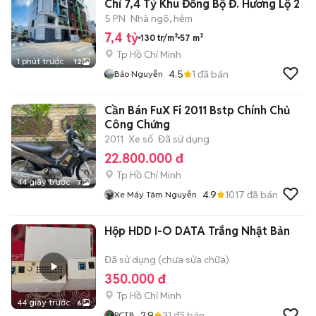
Chỉ 7,4 Tỷ Khu Đồng Bộ Đ. Hương Lộ 2
5 PN
Nhà ngõ, hẻm
7,4 tỷ
130 tr/m²
57 m²
Tp Hồ Chí Minh
1 phút trước
12
4.5
1
đã bán
Bảo Nguyễn
Cần Bán FuX Fi 2011 Bstp Chính Chủ
Công Chứng
2011
Xe số
Đã sử dụng
22.800.000 đ
Tp Hồ Chí Minh
44 giây trước
7
4.9
1017
đã bán
Xe Máy Tâm Nguyễn
Hộp HDD I-O DATA Trắng Nhật Bản
Đã sử dụng (chưa sửa chữa)
350.000 đ
Tp Hồ Chí Minh
44 giây trước
6
2.9
31
đã bán
PCTB