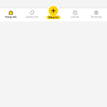
Trang chủ
Quản lý tin
Liên hệ
Tài khoản
Đăng tin
109.000 Bình chọn
Tải ứng dụng Chợ Tốt
Về Chợ Tốt
Quy chế sàn
Chính sách bảo mật
Giải quyết tranh chấp
CÔNG TY TNHH CHỢ TỐT - Người đại diện theo pháp luật:
Nguyễn Trọng Tấn; GPDKKD: 0312120782 do Sở KH & ĐT TP.HCM cấp ngày
11/01/2013;
GPMXH: 185/GP-BTTTT do Bộ Thông tin và Truyền thông
cấp ngày 09/07/2024 - Chịu trách nhiệm