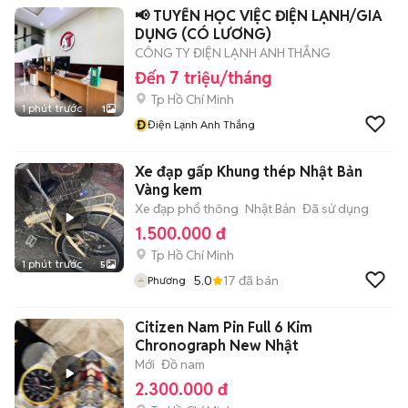
📢 TUYỂN HỌC VIỆC ĐIỆN LẠNH/GIA
DỤNG (CÓ LƯƠNG)
CÔNG TY ĐIỆN LẠNH ANH THẮNG
Đến 7 triệu/tháng
Tp Hồ Chí Minh
1 phút trước
1
Đ
Điện Lạnh Anh Thắng
Xe đạp gấp Khung thép Nhật Bản
Vàng kem
Xe đạp phổ thông
Nhật Bản
Đã sử dụng
1.500.000 đ
Tp Hồ Chí Minh
1 phút trước
5
5.0
17
đã bán
Phương
Citizen Nam Pin Full 6 Kim
Chronograph New Nhật
Mới
Đồ nam
2.300.000 đ