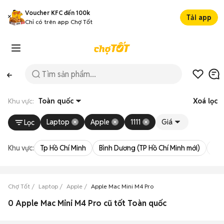
Voucher KFC đến 100k
Tải app
Chỉ có trên app Chợ Tốt
Khu vực:
Toàn quốc
Xoá lọc
Laptop
Apple
1111
Giá
Lọc
Khu vực:
Tp Hồ Chí Minh
Bình Dương (TP Hồ Chí Minh mới)
Bà 
Chợ Tốt
Laptop
Apple
Apple Mac Mini M4 Pro
0 Apple Mac Mini M4 Pro cũ tốt Toàn quốc