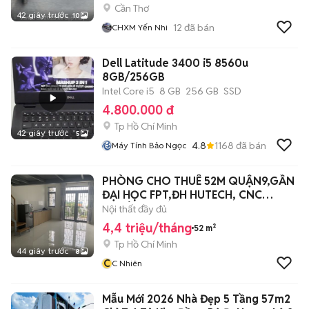
Cần Thơ
42 giây trước
10
12
đã bán
CHXM Yến Nhi
Dell Latitude 3400 i5 8560u
8GB/256GB
Intel Core i5
8 GB
256 GB
SSD
4.800.000 đ
Tp Hồ Chí Minh
42 giây trước
5
4.8
1168
đã bán
Máy Tính Bảo Ngọc
PHÒNG CHO THUÊ 52M QUẬN9,GẦN
ĐẠI HỌC FPT,ĐH HUTECH, CNC
SS,LIÊN PHƯỜNG
Nội thất đầy đủ
4,4 triệu/tháng
52 m²
Tp Hồ Chí Minh
44 giây trước
8
C
C Nhiên
Mẫu Mới 2026 Nhà Đẹp 5 Tầng 57m2