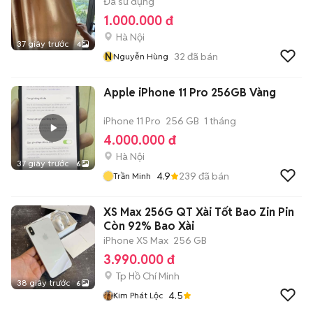
Đã sử dụng
1.000.000 đ
Hà Nội
37 giây trước
4
N
32
đã bán
Nguyễn Hùng
Apple iPhone 11 Pro 256GB Vàng
iPhone 11 Pro
256 GB
1 tháng
4.000.000 đ
Hà Nội
37 giây trước
6
4.9
239
đã bán
Trần Minh
XS Max 256G QT Xài Tốt Bao Zin Pin
Còn 92% Bao Xài
iPhone XS Max
256 GB
3.990.000 đ
Tp Hồ Chí Minh
38 giây trước
6
4.5
Kim Phát Lộc