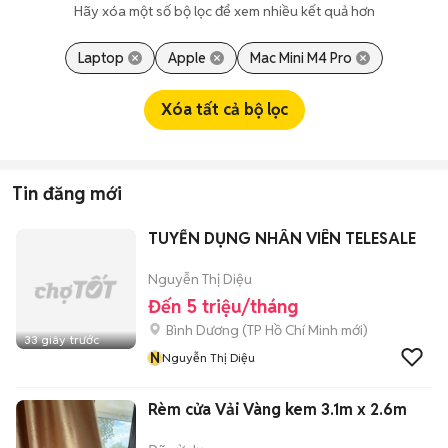
Hãy xóa một số bộ lọc để xem nhiều kết quả hơn
Laptop
Apple
Mac Mini M4 Pro
Xóa tất cả bộ lọc
Tin đăng mới
TUYỂN DỤNG NHÂN VIÊN TELESALE
Nguyễn Thị Diệu
Đến 5 triệu/tháng
Bình Dương
(
TP Hồ Chí Minh
mới)
33 giây trước
N
Nguyễn Thị Diệu
Rèm cửa Vải Vàng kem 3.1m x 2.6m