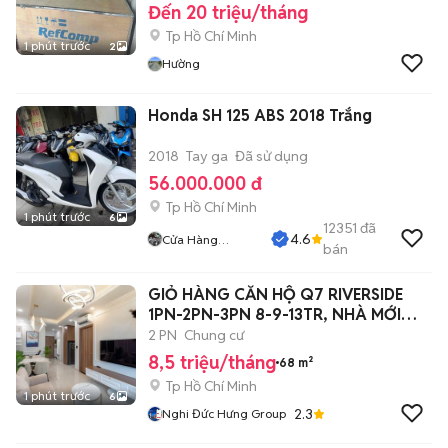
Đến 20 triệu/tháng
Tp Hồ Chí Minh
1 phút trước
2
Hường
Honda SH 125 ABS 2018 Trắng
2018
Tay ga
Đã sử dụng
56.000.000 đ
Tp Hồ Chí Minh
1 phút trước
6
12351
đã
4.6
Cửa Hàng
bán
Tuanduy
GIỎ HÀNG CĂN HỘ Q7 RIVERSIDE
1PN-2PN-3PN 8-9-13TR, NHÀ MỚI
ĐẸP
2 PN
Chung cư
8,5 triệu/tháng
68 m²
Tp Hồ Chí Minh
1 phút trước
6
2.3
Nghi Đức Hưng Group