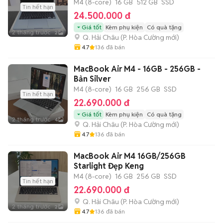
M4 (8-core)
16 GB
512 GB
SSD
Tin hết hạn
24.500.000 đ
Giá tốt
Kèm phụ kiện
Có quà tặng
2 tháng trước
2
Q. Hải Châu
(
P. Hòa Cường
mới)
4.7
136
đã bán
MacBook Air M4 - 16GB - 256GB -
Bản Silver
M4 (8-core)
16 GB
256 GB
SSD
Tin hết hạn
22.690.000 đ
Giá tốt
Kèm phụ kiện
Có quà tặng
2 tháng trước
4
Q. Hải Châu
(
P. Hòa Cường
mới)
4.7
136
đã bán
MacBook Air M4 16GB/256GB
Starlight Đẹp Keng
M4 (8-core)
16 GB
256 GB
SSD
Tin hết hạn
22.690.000 đ
Q. Hải Châu
(
P. Hòa Cường
mới)
2 tháng trước
2
4.7
136
đã bán