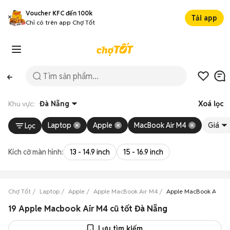
Voucher KFC đến 100k
Tải app
Chỉ có trên app Chợ Tốt
Khu vực:
Đà Nẵng
Xoá lọc
Laptop
Apple
MacBook Air M4
Giá
Lọc
Kích cỡ màn hình:
13 - 14.9 inch
15 - 16.9 inch
Chợ Tốt
Laptop
Apple
Apple MacBook Air M4
Apple MacBook Air M
19 Apple Macbook Air M4 cũ tốt Đà Nẵng
Lưu tìm kiếm