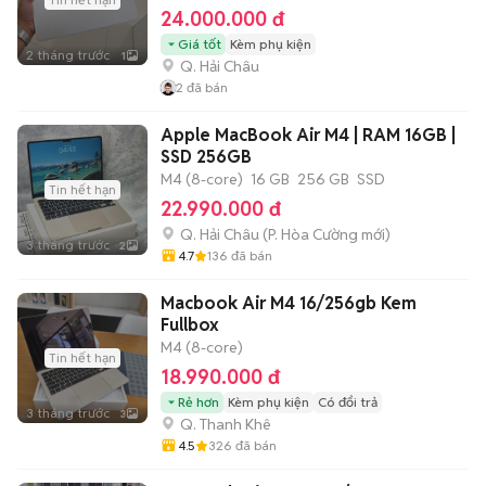
24.000.000 đ
Giá tốt
Kèm phụ kiện
2 tháng trước
1
Q. Hải Châu
2
đã bán
Apple MacBook Air M4 | RAM 16GB |
SSD 256GB
M4 (8-core)
16 GB
256 GB
SSD
Tin hết hạn
22.990.000 đ
Q. Hải Châu
(
P. Hòa Cường
mới)
3 tháng trước
2
4.7
136
đã bán
Macbook Air M4 16/256gb Kem
Fullbox
M4 (8-core)
Tin hết hạn
18.990.000 đ
Rẻ hơn
Kèm phụ kiện
Có đổi trả
3 tháng trước
3
Q. Thanh Khê
4.5
326
đã bán