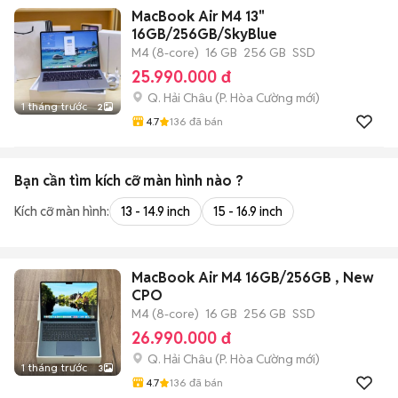
MacBook Air M4 13"
16GB/256GB/SkyBlue
M4 (8-core)
16 GB
256 GB
SSD
25.990.000 đ
Q. Hải Châu
(
P. Hòa Cường
mới)
1 tháng trước
2
4.7
136
đã bán
Bạn cần tìm
kích cỡ màn hình
nào ?
Kích cỡ màn hình:
13 - 14.9 inch
15 - 16.9 inch
MacBook Air M4 16GB/256GB , New
CPO
M4 (8-core)
16 GB
256 GB
SSD
26.990.000 đ
Q. Hải Châu
(
P. Hòa Cường
mới)
1 tháng trước
3
4.7
136
đã bán