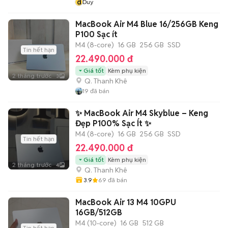
d
Duy
MacBook Air M4 Blue 16/256GB Keng
P100 Sạc ít
M4 (8-core)
16 GB
256 GB
SSD
Tin hết hạn
22.490.000 đ
Giá tốt
Kèm phụ kiện
2 tháng trước
3
Q. Thanh Khê
19
đã bán
✨ MacBook Air M4 Skyblue – Keng
Đẹp P100% Sạc Ít ✨
M4 (8-core)
16 GB
256 GB
SSD
Tin hết hạn
22.490.000 đ
Giá tốt
Kèm phụ kiện
2 tháng trước
4
Q. Thanh Khê
3.9
69
đã bán
MacBook Air 13 M4 10GPU
16GB/512GB
M4 (10-core)
16 GB
512 GB
Tin hết hạn