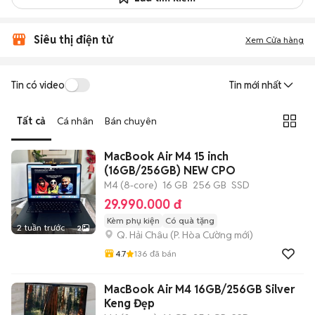
Siêu thị điện tử
Xem Cửa hàng
Tin có video
Tin mới nhất
Tất cả
Cá nhân
Bán chuyên
MacBook Air M4 15 inch
(16GB/256GB) NEW CPO
M4 (8-core)
16 GB
256 GB
SSD
29.990.000 đ
Kèm phụ kiện
Có quà tặng
2 tuần trước
2
Q. Hải Châu
(
P. Hòa Cường
mới)
4.7
136
đã bán
MacBook Air M4 16GB/256GB Silver
Keng Đẹp