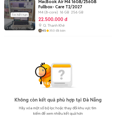
MacBook Air M4 16GB/256GB
Fullbox- Care T2/2027
M4 (8-core)
16 GB
256 GB
Tin hết hạn
22.500.000 đ
Q. Thanh Khê
3 tháng trước
5
4.5
350
đã bán
Không còn kết quả phù hợp tại Đà Nẵng
Hãy xóa một số bộ lọc hoặc thay đổi khu vực tìm 
kiếm để xem nhiều kết quả hơn