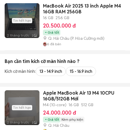
MacBook Air 2025 13 inch Apple M4
16GB RAM 256GB
16 GB
256 GB
Tin hết hạn
20.500.000 đ
Giá tốt
2 tháng trước
2
Q. Hải Châu
(
P. Hòa Cường
mới)
6
đã bán
Bạn cần tìm
kích cỡ màn hình
nào ?
Kích cỡ màn hình:
13 - 14.9 inch
15 - 16.9 inch
Apple MacBook Air 13 M4 10CPU
16GB/512GB Mới
M4 (10-core)
16 GB
512 GB
Tin hết hạn
24.000.000 đ
Giá tốt
Kèm phụ kiện
2 tháng trước
2
Q. Hải Châu