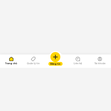
Trang chủ
Quản lý tin
Liên hệ
Tài khoản
Đăng tin
109.000 Bình chọn
Tải ứng dụng Chợ Tốt