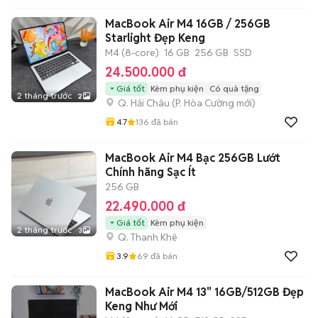
MacBook Air M4 16GB / 256GB
Starlight Đẹp Keng
M4 (8-core)
16 GB
256 GB
SSD
24.500.000 đ
Giá tốt
Kèm phụ kiện
Có quà tặng
2 tháng trước
2
Q. Hải Châu
(
P. Hòa Cường
mới)
4.7
136
đã bán
MacBook Air M4 Bạc 256GB Lướt
Chính hãng Sạc Ít
256 GB
22.490.000 đ
Giá tốt
Kèm phụ kiện
2 tháng trước
3
Q. Thanh Khê
3.9
69
đã bán
MacBook Air M4 13" 16GB/512GB Đẹp
Keng Như Mới