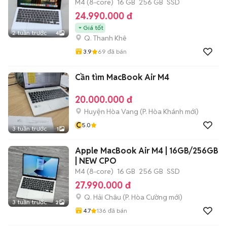
M4 (8-core)
16 GB
256 GB
SSD
24.990.000 đ
Giá tốt
2 tuần trước
4
Q. Thanh Khê
3.9
69
đã bán
Cần tìm MacBook Air M4
20.000.000 đ
Huyện Hòa Vang
(
P. Hòa Khánh
mới)
C
5.0
3 tuần trước
1
Apple MacBook Air M4 | 16GB/256GB
| NEW CPO
M4 (8-core)
16 GB
256 GB
SSD
27.990.000 đ
Q. Hải Châu
(
P. Hòa Cường
mới)
3 tuần trước
2
4.7
136
đã bán