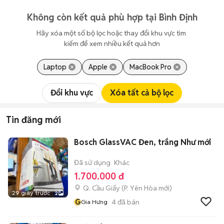
Không còn kết quả phù hợp tại Bình Định
Hãy xóa một số bộ lọc hoặc thay đổi khu vực tìm 
kiếm để xem nhiều kết quả hơn
Laptop
Apple
MacBook Pro
Đổi khu vực
Xóa tất cả bộ lọc
Tin đăng mới
Bosch GlassVAC Đen, trắng Như mới
Đã sử dụng
Khác
1.700.000 đ
Q. Cầu Giấy
(
P. Yên Hòa
mới)
29 giây trước
2
G
4
đã bán
Gia Hưng