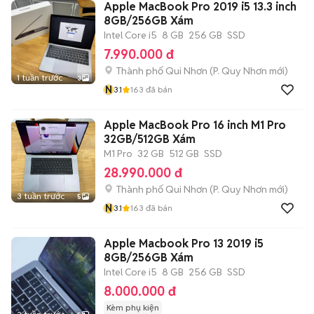
Apple MacBook Pro 2019 i5 13.3 inch
8GB/256GB Xám
Intel Core i5
8 GB
256 GB
SSD
7.990.000 đ
Thành phố Qui Nhơn
(
P. Quy Nhơn
mới)
1 tuần trước
3
N
3.1
163
đã bán
Apple MacBook Pro 16 inch M1 Pro
32GB/512GB Xám
M1 Pro
32 GB
512 GB
SSD
28.990.000 đ
Thành phố Qui Nhơn
(
P. Quy Nhơn
mới)
3 tuần trước
5
N
3.1
163
đã bán
Apple Macbook Pro 13 2019 i5
8GB/256GB Xám
Intel Core i5
8 GB
256 GB
SSD
8.000.000 đ
Kèm phụ kiện