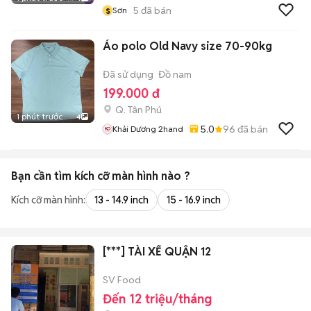
s
5
đã bán
Sơn
Áo polo Old Navy size 70-90kg
Đã sử dụng
Đồ nam
199.000 đ
Q. Tân Phú
1 phút trước
4
5.0
96
đã bán
Khải Dương 2hand
Bạn cần tìm
kích cỡ màn hình
nào ?
Kích cỡ màn hình:
13 - 14.9 inch
15 - 16.9 inch
[***] TÀI XẾ QUẬN 12
SV Food
Đến 12 triệu/tháng