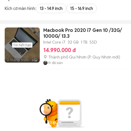
Kích cỡ màn hình:
13 - 14.9 inch
15 - 16.9 inch
Macbook Pro 2020 i7 Gen 10 /32G/
1000G/ 13.3
Intel Core i7
32 GB
1 TB
SSD
Tin hết hạn
14.990.000 đ
Thành phố Qui Nhơn
(
P. Quy Nhơn
mới)
2 tháng trước
6
19
đã bán