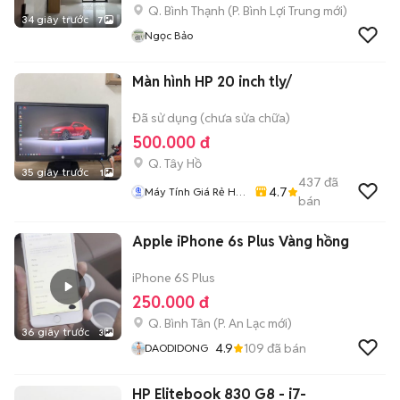
Q. Bình Thạnh
(
P. Bình Lợi Trung
mới)
34 giây trước
7
Ngọc Bảo
Màn hình HP 20 inch tly/
Đã sử dụng (chưa sửa chữa)
500.000 đ
Q. Tây Hồ
35 giây trước
1
437
đã
4.7
Máy Tính Giá Rẻ Hà
bán
Nôi
Apple iPhone 6s Plus Vàng hồng
iPhone 6S Plus
250.000 đ
Q. Bình Tân
(
P. An Lạc
mới)
36 giây trước
3
4.9
109
đã bán
DAODIDONG
HP Elitebook 830 G8 - i7-