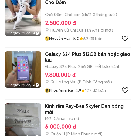
Chó Đốm
Chó Đốm
Chó con (dưới 3 tháng tuổi)
2.500.000 đ
Huyện Củ Chi
(
Xã Tân An Hội
mới)
29 giây trước
4
N
5.0
62
đã bán
Nguyễn Huy
Galaxy S24 Plus 512GB bán hoặc giao
lưu
Galaxy S24 Plus
256 GB
Hết bảo hành
9.800.000 đ
Q. Hoàng Mai
(
P. Định Công
mới)
29 giây trước
6
K
4.9
127
đã bán
Khoa America
Kính râm Ray-Ban Skyler Đen bóng
mới
Mới
Cả nam và nữ
6.000.000 đ
Quận 11
(
P. Minh Phụng
mới)