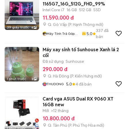
1165G7_16G_512G_FHD_99%
Intel Core i7
16 GB
512 GB
SSD
11.590.000 đ
Q. Gò Vấp
(
P. Hạnh Thông
mới)
39 giây trước
6
337
đã
5.0
Máy Tính Trả Góp
bán
HCM
Máy xay sinh tố Sunhouse Xanh lá 2
cối
Đã sử dụng
Sunhouse
290.000 đ
Q. Hà Đông
(
P. Kiến Hưng
mới)
1 phút trước
2
5.0
4
đã bán
THUDONG
Card vga ASUS Dual RX 9060 XT
16GB new
Mới
>12 tháng
10.800.000 đ
Q. Tân Phú
(
P. Phú Thọ Hòa
mới)
1 phút trước
1