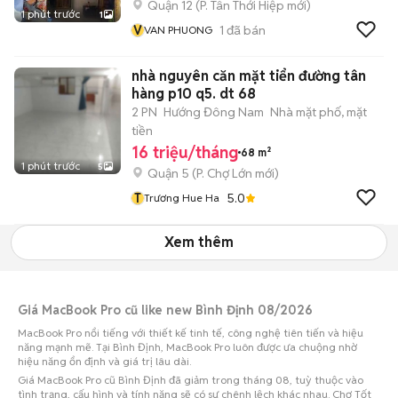
Quận 12
(
P. Tân Thới Hiệp
mới)
1 phút trước
1
V
1
đã bán
VAN PHUONG
nhà nguyên căn mặt tiển đường tân
hàng p10 q5. dt 68
2 PN
Hướng Đông Nam
Nhà mặt phố, mặt
tiền
16 triệu/tháng
68 m²
1 phút trước
5
Quận 5
(
P. Chợ Lớn
mới)
T
5.0
Trương Hue Ha
Xem thêm
Giá MacBook Pro cũ like new Bình Định 08/2026
MacBook Pro nổi tiếng với thiết kế tinh tế, công nghệ tiên tiến và hiệu
năng mạnh mẽ. Tại Bình Định, MacBook Pro luôn được ưa chuộng nhờ
hiệu năng ổn định và giá trị lâu dài.
Giá MacBook Pro cũ Bình Định đã giảm trong tháng 08, tuỳ thuộc vào
tình trạng, cấu hình và tính năng sẽ có sự chênh lệch khác nhau. Chợ Tốt