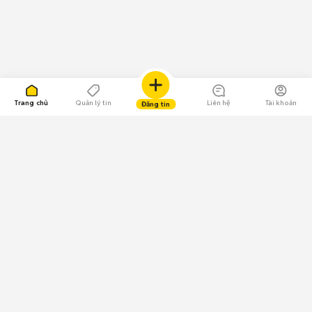
Trang chủ
Quản lý tin
Liên hệ
Tài khoản
Đăng tin
109.000 Bình chọn
Tải ứng dụng Chợ Tốt
Về Chợ Tốt
Quy chế sàn
Chính sách bảo mật
Giải quyết tranh chấp
CÔNG TY TNHH CHỢ TỐT - Người đại diện theo pháp luật: