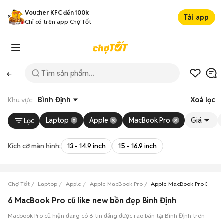
Voucher KFC đến 100k
Tải app
Chỉ có trên app Chợ Tốt
Khu vực:
Bình Định
Xoá lọc
Laptop
Apple
MacBook Pro
Giá
Lọc
Kích cỡ màn hình:
13 - 14.9 inch
15 - 16.9 inch
Chợ Tốt
Laptop
Apple
Apple MacBook Pro
Apple MacBook Pro Bình 
6 MacBook Pro cũ like new bền đẹp Bình Định
Macbook Pro cũ hiện đang có 6 tin đăng được rao bán tại Bình Định trên