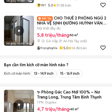
34 giây trước
3
Y
5.0
31
đã bán
YBT
CHO THUÊ 2 PHÒNG NGỦ 2
NHÀ VỆ SỊNH ĐƯỜNG HUỲNH VĂN
NGHỆ - GÒ VẤP
Nội thất đầy đủ
5,8 triệu/tháng
50 m²
Q. Gò Vấp
(
P. An Hội Tây
mới)
34 giây trước
10
5.0
14
đã bán
TrọngNghĩa
Bạn cần tìm
kích cỡ màn hình
nào ?
Kích cỡ màn hình:
13 - 14.9 inch
15 - 16.9 inch
✨ Phòng Gác Cao Mới 100% – Nơ
Trang Long, Trung Tâm Bình Thạnh
1 PN
Duplex
4,7 triệu/tháng
40 m²