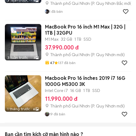
3 tuần trước
5
Thành phố Qui Nhơn
(
P. Quy Nhơn Bắc
mới)
1
đã bán
MacBook Pro 16 inch M1 Max | 32G |
1TB | 32GPU
M1 Max
32 GB
1 TB
SSD
37.990.000 đ
Thành phố Qui Nhơn
(
P. Quy Nhơn
mới)
3 tuần trước
3
4.7
137
đã bán
Macbook Pro 16 inches 2019 i7 16G
1000G M5300 3K
Intel Core i7
16 GB
1 TB
SSD
11.990.000 đ
Thành phố Qui Nhơn
(
P. Quy Nhơn
mới)
1 tháng trước
6
19
đã bán
Bạn cần tìm
kích cỡ màn hình
nào ?