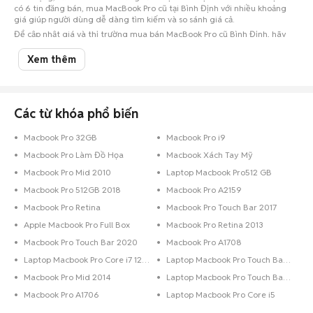
có 6 tin đăng bán, mua MacBook Pro cũ tại Bình Định với nhiều khoảng
giá giúp người dùng dễ dàng tìm kiếm và so sánh giá cả.
Để cập nhật giá và thị trường mua bán MacBook Pro cũ Bình Định, hãy
theo dõi và tham khảo các thông tin mới nhất trên Chợ Tốt.
Xem thêm
Lưu ý:
Mức giá dựa trên các tin đăng tại Chợ Tốt, chỉ mang tính chất tham
khảo. Giá MacBook Pro cũ sẽ phụ thuộc vào tình trạng, phiên bản và các
thoả thuận khi mua bán.
Chợ Tốt - Nơi mua bán MacBook Pro cũ Bình Định giá tốt nhất!
Các từ khóa phổ biến
Macbook Pro 32GB
Macbook Pro i9
Macbook Pro Làm Đồ Họa
Macbook Xách Tay Mỹ
Macbook Pro Mid 2010
Laptop Macbook Pro512 GB
Macbook Pro 512GB 2018
Macbook Pro A2159
Macbook Pro Retina
Macbook Pro Touch Bar 2017
Apple Macbook Pro Full Box
Macbook Pro Retina 2013
Macbook Pro Touch Bar 2020
Macbook Pro A1708
Laptop Macbook Pro Core i7 128 GB
Laptop Macbook Pro Touch Bar Core i9 1 TB
Macbook Pro Mid 2014
Laptop Macbook Pro Touch Bar Core i7 256 GB
Macbook Pro A1706
Laptop Macbook Pro Core i5