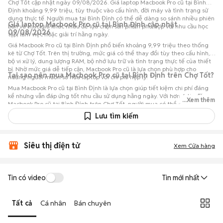
Chợ Tốt cập nhật ngày 09/08/2026. Giá laptop Macbook Pro cũ tại Bình
Định khoảng 9,99 triệu, tùy thuộc vào cấu hình, đời máy và tình trạng sử
dụng thực tế. Người mua tại Bình Định có thể dễ dàng so sánh nhiều phiên
Giá laptop Macbook Pro cũ tại Bình Định cập nhật
bản và mức giá khác nhau để lựa chọn sản phẩm phù hợp với nhu cầu học
09/08/2026
tập, làm việc hoặc giải trí hằng ngày.
Giá Macbook Pro cũ tại Bình Định phổ biến khoảng 9,99 triệu theo thống
kê từ Chợ Tốt. Trên thị trường, mức giá có thể thay đổi tùy theo cấu hình,
bộ vi xử lý, dung lượng RAM, bộ nhớ lưu trữ và tình trạng thực tế của thiết
bị. Nhờ mức giá dễ tiếp cận, Macbook Pro cũ là lựa chọn phù hợp cho
Tại sao nên mua Macbook Pro cũ tại Bình Định trên Chợ Tốt?
những người muốn sở hữu laptop với chi phí hợp lý.
Mua Macbook Pro cũ tại Bình Định là lựa chọn giúp tiết kiệm chi phí đáng
kể nhưng vẫn đáp ứng tốt nhu cầu sử dụng hằng ngày. Với hơn 6 tin đăng
...Xem thêm
Macbook Pro cũ tại Bình Định trên Chợ Tốt, người mua có thể dễ dàng
tham khảo nhiều mức giá và tình trạng máy khác nhau để lựa chọn sản
Lưu tìm kiếm
phẩm phù hợp với nhu cầu và ngân sách.
Siêu thị điện tử
Xem Cửa hàng
Tin có video
Tin mới nhất
Tất cả
Cá nhân
Bán chuyên