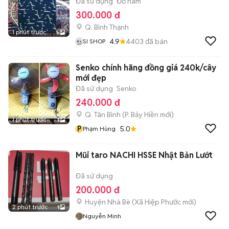
Đã sử dụng
Đồ nam
300.000 đ
Q. Bình Thạnh
1 phút trước
5
4.9
4403
đã bán
SI SHOP
Senko chính hãng đồng giá 240k/cây
mới đẹp
Đã sử dụng
Senko
240.000 đ
Q. Tân Bình
(
P. Bảy Hiền
mới)
1 phút trước
1
P
5.0
Phạm Hùng
Mũi taro NACHI HSSE Nhật Bản Lướt
Đã sử dụng
200.000 đ
Huyện Nhà Bè
(
Xã Hiệp Phước
mới)
2 phút trước
1
Nguyễn Minh