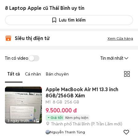
8 Laptop Apple cũ Thái Bình uy tín
Lưu tìm kiếm
Siêu thị điện tử
Xem Cửa hàng
Tin có video
Tin mới nhất
Tất cả
Cá nhân
Bán chuyên
Apple MacBook Air M1 13.3 inch
8GB/256GB Xám
M1
8 GB
256 GB
9.500.000 đ
Giá tốt
Kèm phụ kiện
3 ngày trước
6
Thành phố Thái Bình
(
P. Trần Lãm
mới)
Nguyễn Thanh Tùng