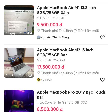
Apple MacBook Air M1 13.3 inch
8GB/256GB Xám
M1
8 GB
256 GB
9.500.000 đ
Thành phố Thái Bình
(
P. Trần Lãm
mới)
3 ngày trước
4
Nguyễn Thanh Tùng
Apple MacBook Air M2 15 inch
8GB/256GB Bạc
M2
8 GB
256 GB
17.500.000 đ
Thành phố Thái Bình
(
P. Trần Lãm
mới)
2 tuần trước
2
Đ
7
đã bán
Apple MacBook Pro 2019 Bạc Touch
Bar
Intel Core i5
16 GB
512 GB
SSD
8.500.000 đ