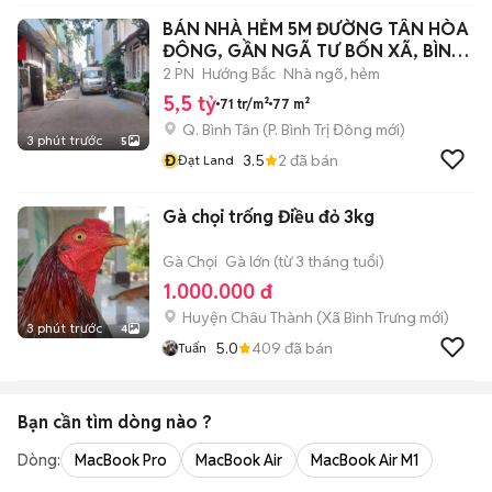
BÁN NHÀ HẺM 5M ĐƯỜNG TÂN HÒA
ĐÔNG, GẦN NGÃ TƯ BỐN XÃ, BÌNH
TÂN
2 PN
Hướng Bắc
Nhà ngõ, hẻm
5,5 tỷ
71 tr/m²
77 m²
Q. Bình Tân
(
P. Bình Trị Đông
mới)
3 phút trước
5
Đ
3.5
2
đã bán
Đạt Land
Gà chọi trống Điều đỏ 3kg
Gà Chọi
Gà lớn (từ 3 tháng tuổi)
1.000.000 đ
Huyện Châu Thành
(
Xã Bình Trưng
mới)
3 phút trước
4
5.0
409
đã bán
Tuấn
Bạn cần tìm
dòng
nào ?
Dòng:
MacBook Pro
MacBook Air
MacBook Air M1