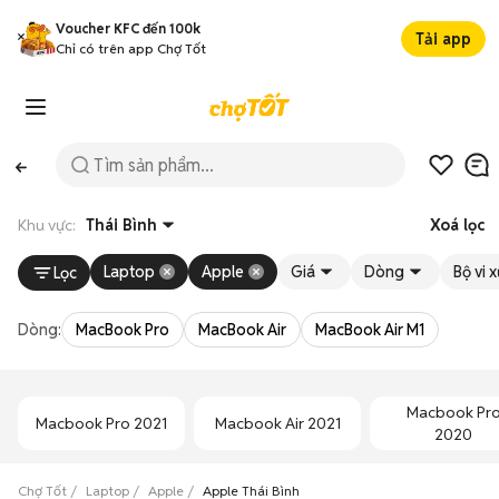
Voucher KFC đến 100k
Tải app
Chỉ có trên app Chợ Tốt
Khu vực:
Thái Bình
Xoá lọc
Laptop
Apple
Giá
Dòng
Bộ vi x
Lọc
Dòng:
MacBook Pro
MacBook Air
MacBook Air M1
Macbook Pr
Macbook Pro 2021
Macbook Air 2021
2020
Chợ Tốt
Laptop
Apple
Apple Thái Bình