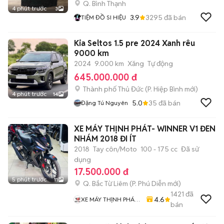
Q. Bình Thạnh
4 phút trước
3
3.9
3295
đã bán
TIỆM ĐỒ SI HIỆU
Kia Seltos 1.5 pre 2024 Xanh rêu
9000 km
2024
9.000 km
Xăng
Tự động
645.000.000 đ
Thành phố Thủ Đức
(
P. Hiệp Bình
mới)
4 phút trước
14
5.0
35
đã bán
Đặng Tú Nguyên
XE MÁY THỊNH PHÁT- WINNER V1 ĐEN
NHÁM 2018 ĐI ÍT
2018
Tay côn/Moto
100 - 175 cc
Đã sử
dụng
17.500.000 đ
5 phút trước
11
Q. Bắc Từ Liêm
(
P. Phú Diễn
mới)
1421
đã
4.6
XE MÁY THỊNH PHÁT
bán
XE LƯỚT GIÁ RẺ