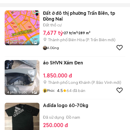
Đất ở đô thị phường Trấn Biên, tp
Đồng Nai
Đất thổ cư
7,677 tỷ
27 tr/m²
289 m²
Thành phố Biên Hòa
(
P. Trấn Biên
mới)
4 phút trước
5
A Dũng
áo SHVN Xám Đen
1.850.000 đ
Thành phố Long Khánh
(
P. Bảo Vinh
mới)
p
4.5
64
đã bán
Phúc
4 phút trước
8
Adida logo 60-70kg
Đã sử dụng
Đồ nam
250.000 đ