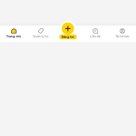
Trang chủ
Quản lý tin
Liên hệ
Tài khoản
Đăng tin
109.000 Bình chọn
Tải ứng dụng Chợ Tốt
Về Chợ Tốt
Quy chế sàn
Chính sách bảo mật
Giải quyết tranh chấp
CÔNG TY TNHH CHỢ TỐT - Người đại diện theo pháp luật:
Nguyễn Trọng Tấn; GPDKKD: 0312120782 do Sở KH & ĐT TP.HCM cấp ngày