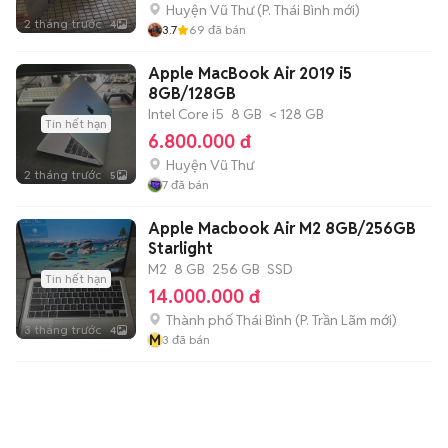
Huyện Vũ Thư
(
P. Thái Bình
mới)
2 tháng trước
4
3.7
69
đã bán
Apple MacBook Air 2019 i5
8GB/128GB
Intel Core i5
8 GB
< 128 GB
Tin hết hạn
6.800.000 đ
Huyện Vũ Thư
2 tháng trước
5
7
đã bán
Apple Macbook Air M2 8GB/256GB
Starlight
M2
8 GB
256 GB
SSD
Tin hết hạn
14.000.000 đ
Thành phố Thái Bình
(
P. Trần Lãm
mới)
3 tháng trước
4
M
3
đã bán