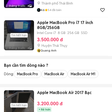
Thành phố Thái Bình
2 tháng trước
4
4.6
54
đã bán
Apple MacBook Pro i7 17 inch
8GB/256GB
Intel Core i7
8 GB
256 GB
SSD
Tin hết hạn
3.500.000 đ
Huyện Thái Thụy
2 tháng trước
4
q
Quang Anh
Bạn cần tìm
dòng
nào ?
Dòng:
MacBook Pro
MacBook Air
MacBook Air M1
Apple MacBook Air 2017 Bạc
3.200.000 đ
Tin hết hạn
Rẻ hơn