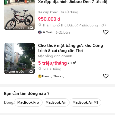
Xe đạp địa hình Jinbao Đen 7 tốc độ
Xe đạp khác
Đã sử dụng
950.000 đ
Thành phố Thủ Đức
(
P. Phước Long
mới)
5 phút trước
6
6
đã bán
Lữ Quôc
Cho thuê mặt bằng gơc khu Công
trình 8 cái răng cần Thơ
Mặt bằng kinh doanh
5 triệu/tháng
70 m²
Q. Cái Răng
7 phút trước
3
t
Thuong Thuong
Bạn cần tìm
dòng
nào ?
Dòng:
MacBook Pro
MacBook Air
MacBook Air M1