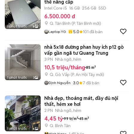
thể nâng cấp
Intel Core i5
16 GB
256 GB
SSD
6.500.000 đ
Q. Tân Bình
(
P. Tân Bình
mới)
1 phút trước
6
5.0
101
đã bán
Laptop YG
nhà 5x18 đường phan huy ích p12 gò
vấp gần ngã tư Quang Trung
3 PN
Nhà ngõ, hẻm
10,5 triệu/tháng
85 m²
Q. Gò Vấp
(
P. An Hội Tây
mới)
1 phút trước
3
3.0
7
đã bán
Định Nguyễn
Nhà đẹp, thoáng mát, đầy đủ nội
thất, hẻm xe hơi
2 PN
Nhà ngõ, hẻm
4,45 tỷ
99 tr/m²
45 m²
Q. Bình Tân
1 phút trước
6
M
1
đã bán
Minh Ngọc