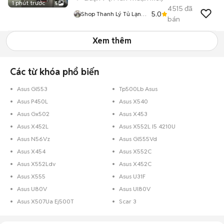
1 phút trước
5
4515
đã
5.0
Shop Thanh Lý Tủ Lạnh
bán
Máy Giặt
Xem thêm
Các từ khóa phổ biến
Asus Gl553
Tp500Lb Asus
Asus P450L
Asus X540
Asus Gx502
Asus X453
Asus X452L
Asus X552L I5 4210U
Asus N56Vz
Asus Gl555Vd
Asus X454
Asus X552C
Asus X552Ldv
Asus X452C
Asus X555
Asus U31F
Asus U80V
Asus Ul80V
Asus X507Ua Ej500T
Scar 3