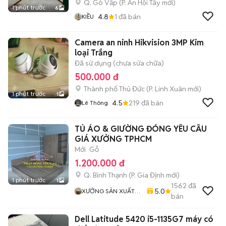
Q. Gò Vấp
(
P. An Hội Tây
mới)
1 phút trước
6
4.8
1
đã bán
KIỀU
Camera an ninh Hikvision 3MP Kim
loại Trắng
Đã sử dụng (chưa sửa chữa)
500.000 đ
Thành phố Thủ Đức
(
P. Linh Xuân
mới)
1 phút trước
1
4.5
219
đã bán
Lê Thông
TỦ ÁO & GIƯỜNG ĐÓNG YÊU CẦU
GIÁ XƯỞNG TPHCM
Mới
Gỗ
1.200.000 đ
Q. Bình Thạnh
(
P. Gia Định
mới)
1 phút trước
1
1562
đã
5.0
XƯỞNG SẢN XUẤT
bán
THEO YÊU CẦU
Dell Latitude 5420 i5-1135G7 máy có