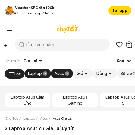
Voucher KFC đến 100k
Tải app
Chỉ có trên app Chợ Tốt
Khu vực:
Gia Lai
Xoá lọc
Laptop
Asus
Giá
Dòng
Bộ vi xử
Lọc
Laptop Asus Cảm
Laptop Asus
Laptop Asus C
Ứng
Gaming
I5
Chợ Tốt
Laptop
Asus
Asus Gia Lai
3 Laptop Asus cũ Gia Lai uy tín