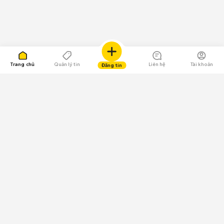
Trang chủ
Quản lý tin
Liên hệ
Tài khoản
Đăng tin
109.000 Bình chọn
Tải ứng dụng Chợ Tốt
Về Chợ Tốt
Quy chế sàn
Chính sách bảo mật
Giải quyết tranh chấp
CÔNG TY TNHH CHỢ TỐT - Người đại diện theo pháp luật:
Nguyễn Trọng Tấn; GPDKKD: 0312120782 do Sở KH & ĐT TP.HCM cấp ngày
11/01/2013;
GPMXH: 185/GP-BTTTT do Bộ Thông tin và Truyền thông
cấp ngày 09/07/2024 - Chịu trách nhiệm