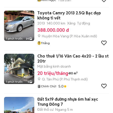
Toyota Camry 2013 2.5Q Bạc đẹp
không tì vết
2013
140.000 km
Xăng
Tự động
388.000.000 đ
Huyện Hòa Vang
(
P. Hòa Xuân
mới)
1 phút trước
20
T
Thắng
Cho thuê 1/16 Văn Cao 4x20 - 2 lầu st
20tr
Mặt bằng kinh doanh
20 triệu/tháng
80 m²
Q. Tân Phú
(
P. Phú Thạnh
mới)
1 phút trước
5
5.0
Chính Chủ1
Đất 5x19 đường nhựa 6m hai xẹc
Trung Đông 7
Đất thổ cư
Ngang 5 m