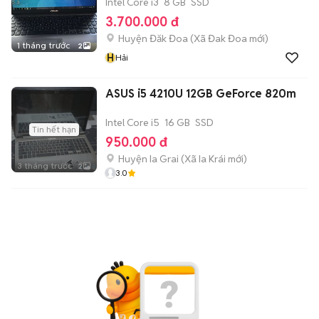
Intel Core i3
8 GB
SSD
3.700.000 đ
Huyện Đăk Đoa
(
Xã Đak Đoa
mới)
1 tháng trước
2
H
Hải
ASUS i5 4210U 12GB GeForce 820m
Intel Core i5
16 GB
SSD
Tin hết hạn
950.000 đ
Huyện Ia Grai
(
Xã Ia Krái
mới)
3 tháng trước
2
3.0