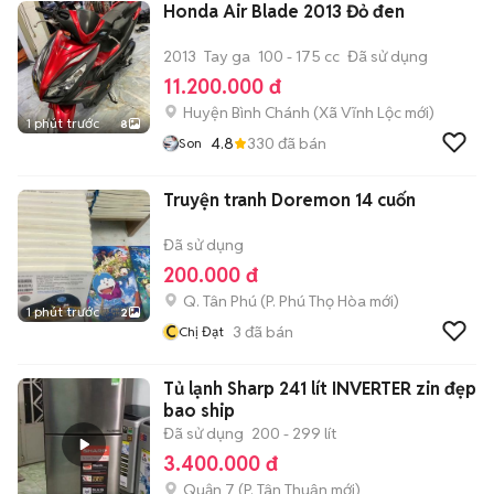
Honda Air Blade 2013 Đỏ đen
2013
Tay ga
100 - 175 cc
Đã sử dụng
11.200.000 đ
Huyện Bình Chánh
(
Xã Vĩnh Lộc
mới)
1 phút trước
8
4.8
330
đã bán
Son
Truyện tranh Doremon 14 cuốn
Đã sử dụng
200.000 đ
Q. Tân Phú
(
P. Phú Thọ Hòa
mới)
1 phút trước
2
C
3
đã bán
Chị Đạt
Tủ lạnh Sharp 241 lít INVERTER zin đẹp
bao ship
Đã sử dụng
200 - 299 lít
3.400.000 đ
Quận 7
(
P. Tân Thuận
mới)