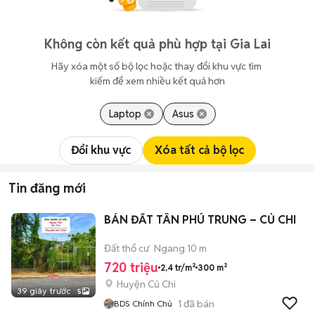
Không còn kết quả phù hợp tại Gia Lai
Hãy xóa một số bộ lọc hoặc thay đổi khu vực tìm 
kiếm để xem nhiều kết quả hơn
Laptop
Asus
Đổi khu vực
Xóa tất cả bộ lọc
Tin đăng mới
BÁN ĐẤT TÂN PHÚ TRUNG – CỦ CHI
Đất thổ cư
Ngang 10 m
720 triệu
2,4 tr/m²
300 m²
Huyện Củ Chi
39 giây trước
5
1
đã bán
BDS Chính Chủ