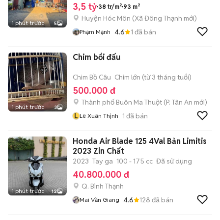
3,5 tỷ
38 tr/m²
93 m²
Huyện Hóc Môn
(
Xã Đông Thạnh
mới)
1 phút trước
5
4.6
1
đã bán
Phạm Mạnh
Chim bổi đấu
Chim Bồ Câu
Chim lớn (từ 3 tháng tuổi)
500.000 đ
Thành phố Buôn Ma Thuột
(
P. Tân An
mới)
1 phút trước
3
L
1
đã bán
Lê Xuân Thịnh
Honda Air Blade 125 4Val Bản Limitis
2023 Zin Chất
2023
Tay ga
100 - 175 cc
Đã sử dụng
40.800.000 đ
Q. Bình Thạnh
1 phút trước
12
4.6
128
đã bán
Mai Văn Giang