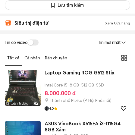
Lưu tìm kiếm
Siêu thị điện tử
Xem Cửa hàng
Tin có video
Tin mới nhất
Tất cả
Cá nhân
Bán chuyên
Laptop Gaming ROG G512 Stix
Intel Core i5
8 GB
512 GB
SSD
8.000.000 đ
Thành phố Pleiku
(
P. Hội Phú
mới)
2 tuần trước
3
4.0
ASUS VivoBook X515EA i3-1115G4
8GB Xám