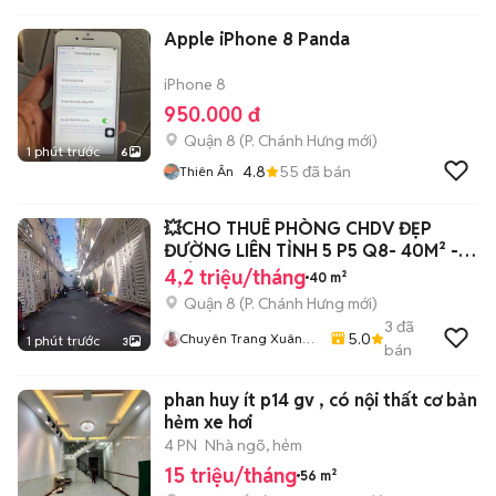
Apple iPhone 8 Panda
iPhone 8
950.000 đ
Quận 8
(
P. Chánh Hưng
mới)
1 phút trước
6
4.8
55
đã bán
Thiên Ân
💥CHO THUÊ PHÒNG CHDV ĐẸP
ĐƯỜNG LIÊN TỈNH 5 P5 Q8- 40M² -
CHỈ 4.2 TRIỆU
4,2 triệu/tháng
40 m²
Quận 8
(
P. Chánh Hưng
mới)
3
đã
5.0
Chuyên Trang Xuân
1 phút trước
3
bán
Đài
phan huy ít p14 gv , có nội thất cơ bản
hẻm xe hơi
4 PN
Nhà ngõ, hẻm
15 triệu/tháng
56 m²