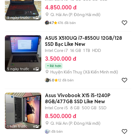
4.850.000 đ
Q. Hải An
(
P. Đông Hải
mới)
5 ngày trước
6
4.7
476
đã bán
ASUS X510UQ i7-8550U 12GB/128
SSD Bạc Like New
Intel Core i7
16 GB
1 TB
HDD
3.500.000 đ
Rẻ hơn
5 ngày trước
6
Huyện Kiến Thuỵ
(
Xã Kiến Minh
mới)
5.0
12
đã bán
Asus Vivobook X15 i5-1240P
8GB/477GB SSD Like New
Intel Core i5
8 GB
500 GB
SSD
8.500.000 đ
Q. Hải An
(
P. Đông Hải
mới)
1 tuần trước
6
1
đã bán