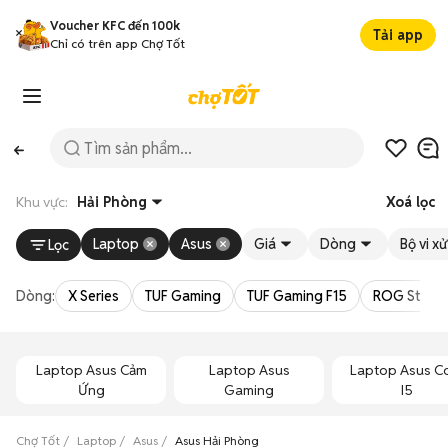
Voucher KFC đến 100k
Tải app
Chỉ có trên app Chợ Tốt
Khu vực:
Hải Phòng
Xoá lọc
Laptop
Asus
Giá
Dòng
Bộ vi xử
Lọc
Dòng:
X Series
TUF Gaming
TUF Gaming F15
ROG Strix
Laptop Asus Cảm
Laptop Asus
Laptop Asus C
Ứng
Gaming
I5
Chợ Tốt
Laptop
Asus
Asus Hải Phòng