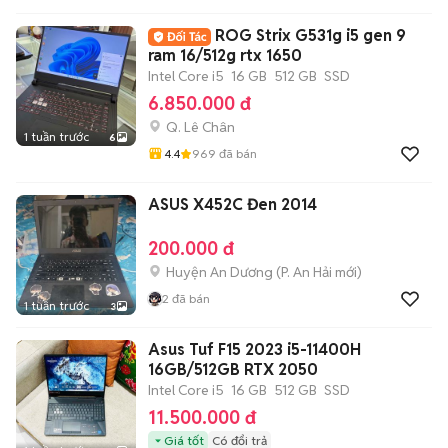
ROG Strix G531g i5 gen 9
ram 16/512g rtx 1650
Intel Core i5
16 GB
512 GB
SSD
6.850.000 đ
Q. Lê Chân
1 tuần trước
6
4.4
969
đã bán
ASUS X452C Đen 2014
200.000 đ
Huyện An Dương
(
P. An Hải
mới)
2
đã bán
1 tuần trước
3
Asus Tuf F15 2023 i5-11400H
16GB/512GB RTX 2050
Intel Core i5
16 GB
512 GB
SSD
11.500.000 đ
Giá tốt
Có đổi trả