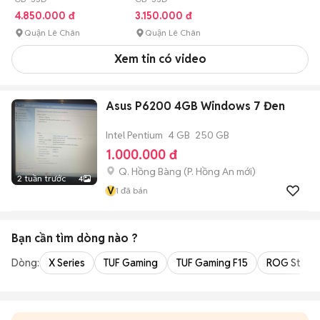
4.850.000 đ
3.150.000 đ
Quận Lê Chân
Quận Lê Chân
Xem tin có video
Asus P6200 4GB Windows 7 Đen
Intel Pentium
4 GB
250 GB
1.000.000 đ
Q. Hồng Bàng
(
P. Hồng An
mới)
2 tuần trước
4
V
1
đã bán
Bạn cần tìm
dòng
nào ?
Dòng:
X Series
TUF Gaming
TUF Gaming F15
ROG Strix