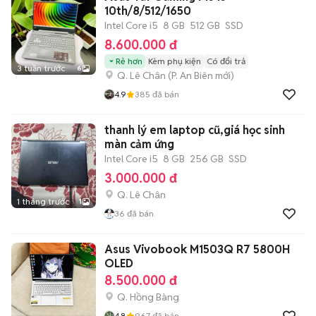
10th/8/512/1650
Intel Core i5
8 GB
512 GB
SSD
8.600.000 đ
Rẻ hơn
Kèm phụ kiện
Có đổi trả
3 tuần trước
6
Q. Lê Chân
(
P. An Biên
mới)
4.9
385
đã bán
thanh lý em laptop cũ,giá học sinh
màn cảm ứng
Intel Core i5
8 GB
256 GB
SSD
3.000.000 đ
Q. Lê Chân
1 tháng trước
1
36
đã bán
Asus Vivobook M1503Q R7 5800H
OLED
8.500.000 đ
Q. Hồng Bàng
4.8
967
đã bán