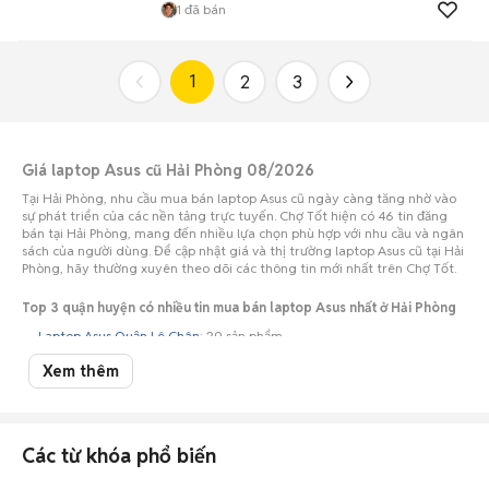
1
đã bán
1
2
3
Giá laptop Asus cũ Hải Phòng 08/2026
Tại Hải Phòng, nhu cầu mua bán laptop Asus cũ ngày càng tăng nhờ vào
sự phát triển của các nền tảng trực tuyến. Chợ Tốt hiện có 46 tin đăng
bán tại Hải Phòng, mang đến nhiều lựa chọn phù hợp với nhu cầu và ngân
sách của người dùng. Để cập nhật giá và thị trường laptop Asus cũ tại Hải
Phòng, hãy thường xuyên theo dõi các thông tin mới nhất trên Chợ Tốt.
Top 3 quận huyện có nhiều tin mua bán laptop Asus nhất ở Hải Phòng
Laptop Asus Quận Lê Chân
: 20 sản phẩm
Laptop Asus Quận Hồng Bàng
: 9 sản phẩm
Xem thêm
Laptop Asus Huyện An Dương
: 8 sản phẩm
Top 3 dòng có nhiều tin mua bán laptop Asus nhất ở Hải Phòng
Các từ khóa phổ biến
Laptop Asus X Series Hải Phòng
: 7 sản phẩm