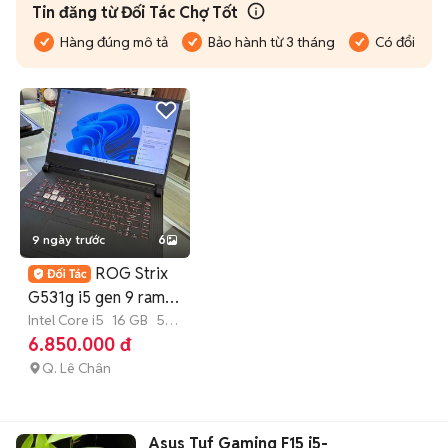
Tin đăng từ Đối Tác Chợ Tốt
Hàng đúng mô tả
Bảo hành từ 3 tháng
Có đổi trả
9 ngày trước
6
ROG Strix
G531g i5 gen 9 ram
16/512g rtx 1650
Intel Core i5
16 GB
512
GB
SSD
6.850.000 đ
Q. Lê Chân
Asus Tuf Gaming F15 i5-