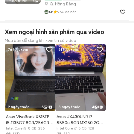
1 tuần trước
5
Q. Hồng Bàng
4.8
966
đã bán
Xem ngoại hình sản phẩm qua video
Mua bán dễ dàng khi xem tin có video
76
lượt xem
61
lượt xem
2 ngày trước
5
1
3 ngày trước
4
1
Asus VivoBook X515EP
Asus UX430UNR i7
i5-1135G7 8GB/256GB
8550u 8GB MX150 2GB
Like New
Intel Core i5 8 GB 256
Vàng
Intel Core i7 8 GB 128
GB SSD
GB SSD