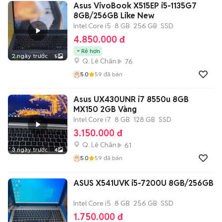
Asus VivoBook X515EP i5-1135G7
8GB/256GB Like New
Intel Core i5
8 GB
256 GB
SSD
4.850.000 đ
Rẻ hơn
2 ngày trước
5
Q. Lê Chân
76
5.0
59
đã bán
Asus UX430UNR i7 8550u 8GB
MX150 2GB Vàng
Intel Core i7
8 GB
128 GB
SSD
3.150.000 đ
Q. Lê Chân
61
3 ngày trước
4
5.0
59
đã bán
ASUS X541UVK i5-7200U 8GB/256GB
Intel Core i5
8 GB
256 GB
SSD
1.750.000 đ