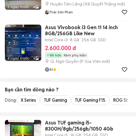
Huyện Tiên Lãng
(
Xã Quyết Thắng
mới)
3 ngày trước
6
Thái Sơn Phan
Asus Vivobook i3 Gen 11 14 inch
8GB/256GB Like New
Intel Core i3
8 GB
256 GB
SSD
2.600.000 đ
Rẻ hơn
Kèm phụ kiện
4 ngày trước
5
Q. Ngô Quyền
(
P. Gia Viên
mới)
4.1
Bạn cần tìm
dòng
nào ?
Dòng:
X Series
TUF Gaming
TUF Gaming F15
ROG Strix
Asus TUF gaming i5-
8300H/8gb/256gb/1050 4Gb
Intel Core i5
16 GB
256 GB
SSD