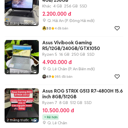
4GB/256GB
Khác
4 GB
256 GB
SSD
2.200.000 đ
Q. Hải An
(
P. Đông Hải
mới)
2 tháng trước
2
A
3.0
4
đã bán
Asus Vivibook Gaming
R5/12GB/240GB/GTX1050
Ryzen 5
16 GB
250 GB
SSD
4.900.000 đ
Q. Lê Chân
(
P. An Biên
mới)
2 tháng trước
6
4.9
385
đã bán
Asus ROG STRIX G513 R7-4800H 15.6
inch 8GB/512GB
Ryzen 7
8 GB
512 GB
SSD
10.500.000 đ
Rẻ hơn
2 tháng trước
6
Q. Lê Chân