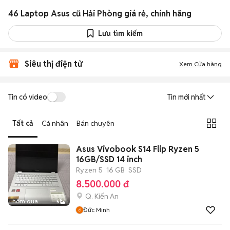
46 Laptop Asus cũ Hải Phòng giá rẻ, chính hãng
Lưu tìm kiếm
Siêu thị điện tử
Xem Cửa hàng
Tin có video
Tin mới nhất
Tất cả
Cá nhân
Bán chuyên
Asus Vivobook S14 Flip Ryzen 5
16GB/SSD 14 inch
Ryzen 5
16 GB
SSD
8.500.000 đ
Q. Kiến An
hôm qua
5
Đức Minh