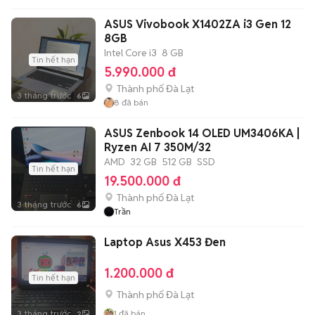
ASUS Vivobook X1402ZA i3 Gen 12
8GB
Intel Core i3
8 GB
Tin hết hạn
5.990.000 đ
Thành phố Đà Lạt
3 tháng trước
6
8
đã bán
ASUS Zenbook 14 OLED UM3406KA |
Ryzen AI 7 350M/32
AMD
32 GB
512 GB
SSD
Tin hết hạn
19.500.000 đ
Thành phố Đà Lạt
3 tháng trước
6
Trần
Laptop Asus X453 Đen
1.200.000 đ
Tin hết hạn
Thành phố Đà Lạt
3 tháng trước
1
đã bán
2