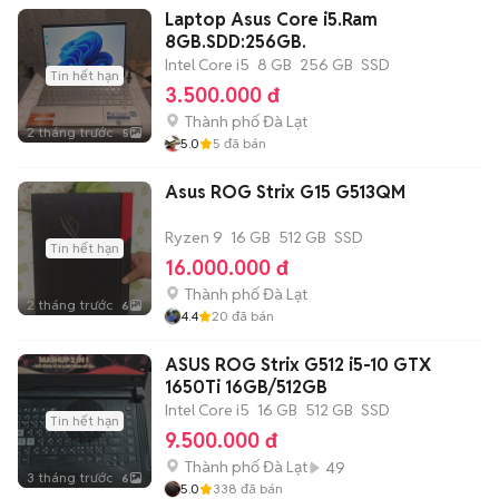
Laptop Asus Core i5.Ram
8GB.SDD:256GB.
Intel Core i5
8 GB
256 GB
SSD
Tin hết hạn
3.500.000 đ
Thành phố Đà Lạt
2 tháng trước
5
5.0
5
đã bán
Asus ROG Strix G15 G513QM
Ryzen 9
16 GB
512 GB
SSD
Tin hết hạn
16.000.000 đ
Thành phố Đà Lạt
2 tháng trước
6
4.4
20
đã bán
ASUS ROG Strix G512 i5-10 GTX
1650Ti 16GB/512GB
Intel Core i5
16 GB
512 GB
SSD
Tin hết hạn
9.500.000 đ
Thành phố Đà Lạt
49
3 tháng trước
6
5.0
338
đã bán