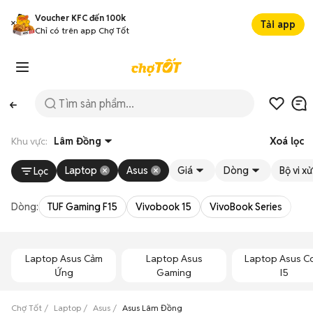
Voucher KFC đến 100k
Tải app
Chỉ có trên app Chợ Tốt
Khu vực:
Lâm Đồng
Xoá lọc
Laptop
Asus
Giá
Dòng
Bộ vi xử
Lọc
Dòng:
TUF Gaming F15
Vivobook 15
VivoBook Series
Laptop Asus Cảm
Laptop Asus
Laptop Asus C
Ứng
Gaming
I5
Chợ Tốt
Laptop
Asus
Asus Lâm Đồng