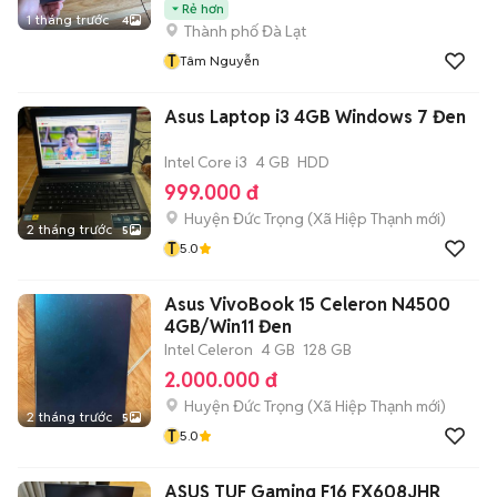
Rẻ hơn
1 tháng trước
4
Thành phố Đà Lạt
T
Tâm Nguyễn
Asus Laptop i3 4GB Windows 7 Đen
Intel Core i3
4 GB
HDD
999.000 đ
Huyện Đức Trọng
(
Xã Hiệp Thạnh
mới)
2 tháng trước
5
T
5.0
Asus VivoBook 15 Celeron N4500
4GB/Win11 Đen
Intel Celeron
4 GB
128 GB
2.000.000 đ
Huyện Đức Trọng
(
Xã Hiệp Thạnh
mới)
2 tháng trước
5
T
5.0
ASUS TUF Gaming F16 FX608JHR