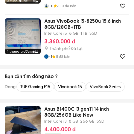
3 tuần trước
3
5.0
630
đã bán
Asus VivoBook i5-8250u 15.6 inch
8GB/128GB+1TB
Intel Core i5
8 GB
1 TB
SSD
3.360.000 đ
Thành phố Đà Lạt
1 tháng trước
6
4.1
11
đã bán
Bạn cần tìm
dòng
nào ?
Dòng:
TUF Gaming F15
Vivobook 15
VivoBook Series
Asus B1400C i3 gen11 14 inch
8GB/256GB Like New
Intel Core i3
8 GB
256 GB
SSD
4.400.000 đ