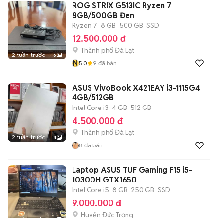
ROG STRIX G513IC Ryzen 7
8GB/500GB Đen
Ryzen 7
8 GB
500 GB
SSD
12.500.000 đ
Thành phố Đà Lạt
2 tuần trước
6
N
5.0
9
đã bán
ASUS VivoBook X421EAY i3-1115G4
4GB/512GB
Intel Core i3
4 GB
512 GB
4.500.000 đ
Thành phố Đà Lạt
2 tuần trước
4
8
đã bán
Laptop ASUS TUF Gaming F15 i5-
10300H GTX1650
Intel Core i5
8 GB
250 GB
SSD
9.000.000 đ
Huyện Đức Trọng