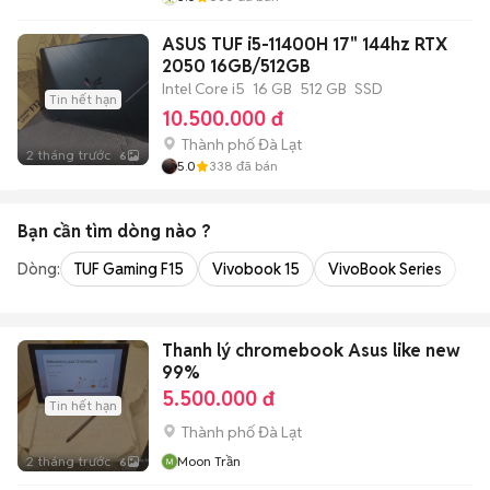
ASUS TUF i5-11400H 17" 144hz RTX
2050 16GB/512GB
Intel Core i5
16 GB
512 GB
SSD
Tin hết hạn
10.500.000 đ
Thành phố Đà Lạt
2 tháng trước
6
5.0
338
đã bán
Bạn cần tìm
dòng
nào ?
Dòng:
TUF Gaming F15
Vivobook 15
VivoBook Series
Thanh lý chromebook Asus like new
99%
5.500.000 đ
Tin hết hạn
Thành phố Đà Lạt
2 tháng trước
Moon Trần
6