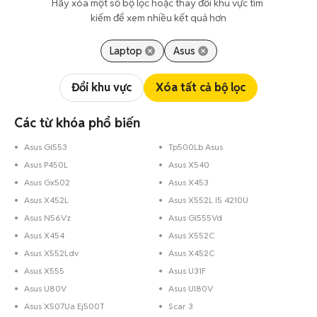
Hãy xóa một số bộ lọc hoặc thay đổi khu vực tìm 
kiếm để xem nhiều kết quả hơn
Laptop
Asus
Đổi khu vực
Xóa tất cả bộ lọc
Các từ khóa phổ biến
Asus Gl553
Tp500Lb Asus
Asus P450L
Asus X540
Asus Gx502
Asus X453
Asus X452L
Asus X552L I5 4210U
Asus N56Vz
Asus Gl555Vd
Asus X454
Asus X552C
Asus X552Ldv
Asus X452C
Asus X555
Asus U31F
Asus U80V
Asus Ul80V
Asus X507Ua Ej500T
Scar 3