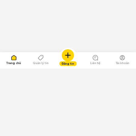
Trang chủ
Quản lý tin
Liên hệ
Tài khoản
Đăng tin
109.000 Bình chọn
Tải ứng dụng Chợ Tốt