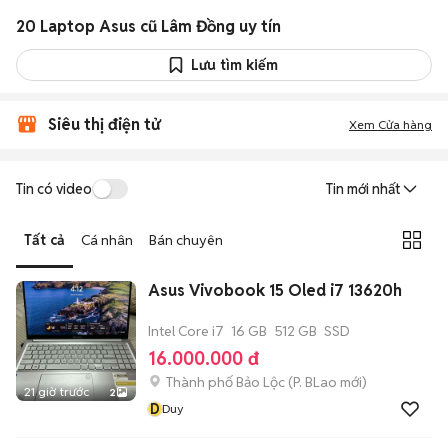
20 Laptop Asus cũ Lâm Đồng uy tín
Lưu tìm kiếm
Siêu thị điện tử
Xem Cửa hàng
Tin có video
Tin mới nhất
Tất cả
Cá nhân
Bán chuyên
Asus Vivobook 15 Oled i7 13620h
Intel Core i7
16 GB
512 GB
SSD
16.000.000 đ
Thành phố Bảo Lộc
(
P. BLao
mới)
21 giờ trước
2
D
Duy