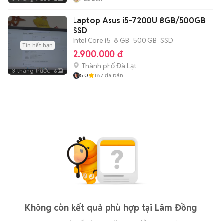
Laptop Asus i5-7200U 8GB/500GB
SSD
Intel Core i5
8 GB
500 GB
SSD
Tin hết hạn
2.900.000 đ
Thành phố Đà Lạt
3 tháng trước
6
5.0
187
đã bán
Không còn kết quả phù hợp tại Lâm Đồng