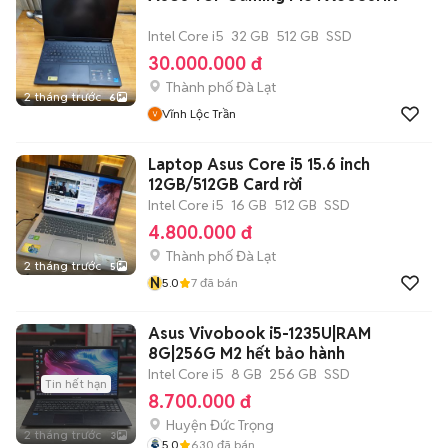
Intel Core i5
32 GB
512 GB
SSD
30.000.000 đ
Thành phố Đà Lạt
2 tháng trước
6
Vĩnh Lộc Trần
Laptop Asus Core i5 15.6 inch
12GB/512GB Card rời
Intel Core i5
16 GB
512 GB
SSD
4.800.000 đ
Thành phố Đà Lạt
2 tháng trước
5
N
5.0
7
đã bán
Asus Vivobook i5-1235U|RAM
8G|256G M2 hết bảo hành
Intel Core i5
8 GB
256 GB
SSD
Tin hết hạn
8.700.000 đ
Huyện Đức Trọng
2 tháng trước
3
5.0
630
đã bán