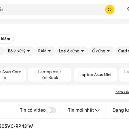
 kiếm
Bộ vi xử lý
RAM
Loại ổ cứng
Ổ cứng
Card 
p Asus Core
Laptop Asus
La
Laptop Asus Mini
I5
ZenBook
Xem Cử
Tin có video
Tin mới nhất
Dạng lư
3605VC-RP431W