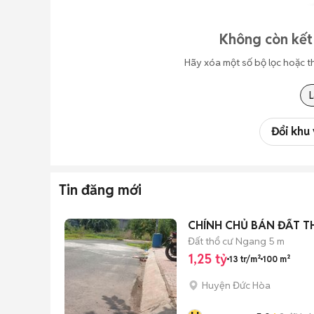
Không còn kết
Hãy xóa một số bộ lọc hoặc t
Đổi khu
Tin đăng mới
CHÍNH CHỦ BÁN ĐẤT T
Đất thổ cư
Ngang 5 m
1,25 tỷ
13 tr/m²
100 m²
Huyện Đức Hòa