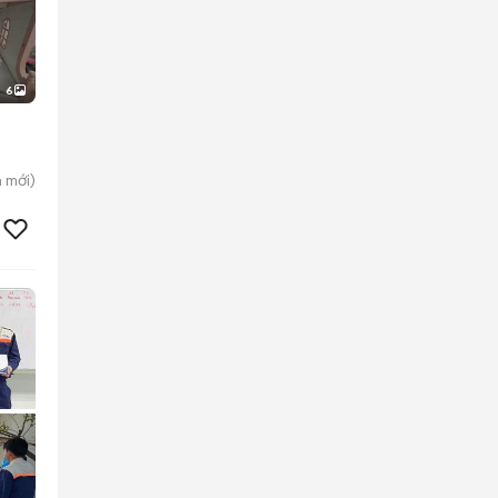
6
h
mới)