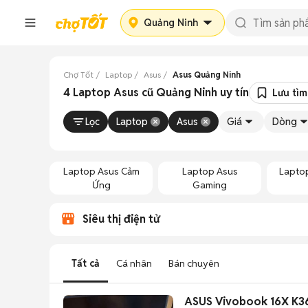
Quảng Ninh
Chợ Tốt
Laptop
Asus
Asus Quảng Ninh
4 Laptop Asus cũ Quảng Ninh uy tín
Lưu tìm
Lọc
Laptop
Asus
Giá
Dòng
Laptop Asus Cảm
Laptop Asus
Lapto
Ứng
Gaming
Siêu thị điện tử
Tất cả
Cá nhân
Bán chuyên
ASUS Vivobook 16X K