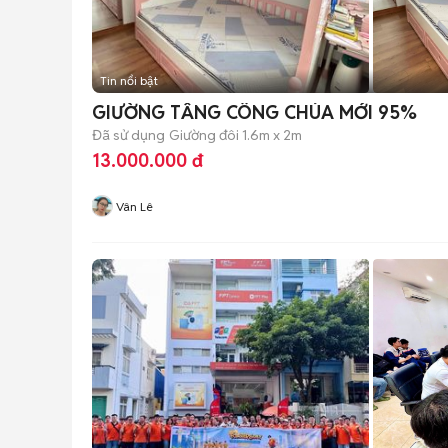
Tin nổi bật
GIƯỜNG TẦNG CÔNG CHÚA MỚI 95%
Đã sử dụng
Giường đôi 1.6m x 2m
13.000.000 đ
Vân Lê