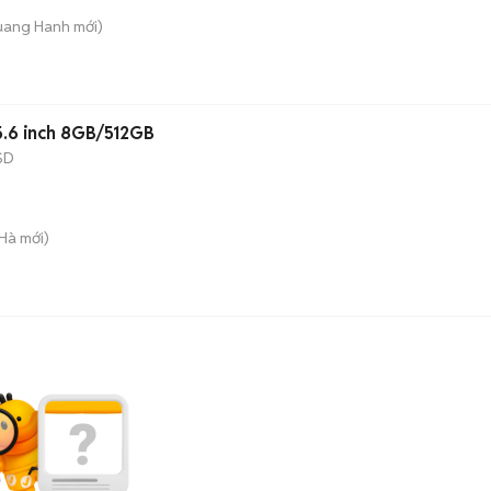
uang Hanh
mới)
5.6 inch 8GB/512GB
SD
Hà
mới)