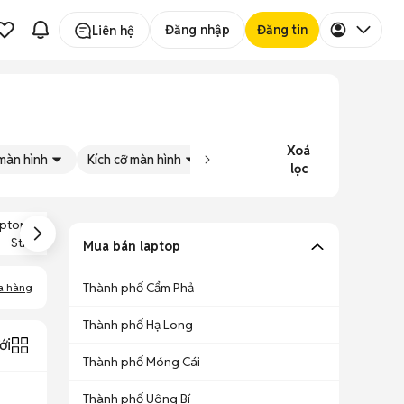
Đăng nhập
Đăng tin
Liên hệ
Xoá
màn hình
Kích cỡ màn hình
Tình trạng
Đăng bởi
lọc
ptop Asus ROG
Laptop Asus Core
Laptop Asus Core
Strix Scar
I3
I7
Mua bán laptop
Thành phố Cẩm Phả
a hàng
Thành phố Hạ Long
ới
Thành phố Móng Cái
Thành phố Uông Bí