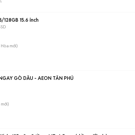
n
B/128GB 15.6 inch
SSD
g Hòa
mới)
NGAY GÒ DẦU - AEON TÂN PHÚ
mới)