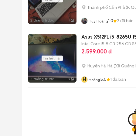
Thành phố Cẩm Phả
(
P. Q
2 tháng trước
1.0
2
đã bán
4
Huy Hoàng
Asus X512FL i5-8265U 1
Intel Core i5
8 GB
256 GB
S
2.599.000 đ
Tin hết hạn
Huyện Hải Hà
(
Xã Quảng 
H
3 tháng trước
5.0
1
đã bán
2
Hoàng