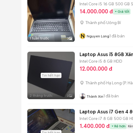
Intel Core i5
16 GB
500 GB
14.000.000 đ
Giá tốt
Thành phố Uông Bí
N
1
đã bán
Nguyen Long
1 tuần trước
3
Laptop Asus i5 8GB Xá
Intel Core i5
8 GB
HDD
12.000.000 đ
Tin hết hạn
Thành phố Hạ Long
(
P. H
2 tháng trước
1
đã bán
2
Thành Xin
Laptop Asus i7 Gen 4
Intel Core i7
8 GB
500 GB
H
1.400.000 đ
Rẻ hơn
Kè
Tin hết hạn