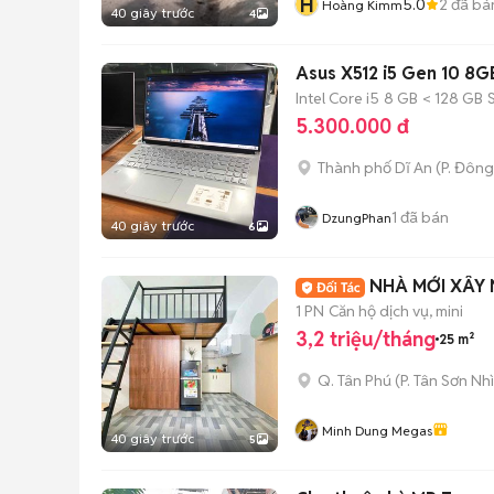
H
5.0
2
đã bá
Hoàng Kimm
40 giây trước
4
Asus X512 i5 Gen 10 8G
Intel Core i5
8 GB
< 128 GB
5.300.000 đ
Thành phố Dĩ An
(
P. Đôn
1
đã bán
DzungPhan
40 giây trước
6
NHÀ MỚI XÂY 
1 PN
Căn hộ dịch vụ, mini
3,2 triệu/tháng
25 m²
Q. Tân Phú
(
P. Tân Sơn Nhì
Minh Dung Megas
40 giây trước
5