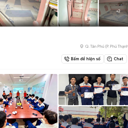
+
2
Q. Tân Phú
(
P. Phú Thạn
Bấm để hiện số
Chat