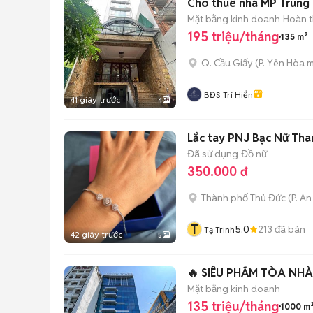
Cho thuê nhà MP Trung 
Mặt bằng kinh doanh
Hoàn t
195 triệu/tháng
135 m²
Q. Cầu Giấy
(
P. Yên Hòa
m
BĐS Trí Hiển
41 giây trước
4
Lắc tay PNJ Bạc Nữ Than
Đã sử dụng
Đồ nữ
350.000 đ
Thành phố Thủ Đức
(
P. A
T
5.0
213
đã bán
Tạ Trinh
42 giây trước
5
​🔥 SIÊU PHẨM TÒA N
Mặt bằng kinh doanh
135 triệu/tháng
1000 m