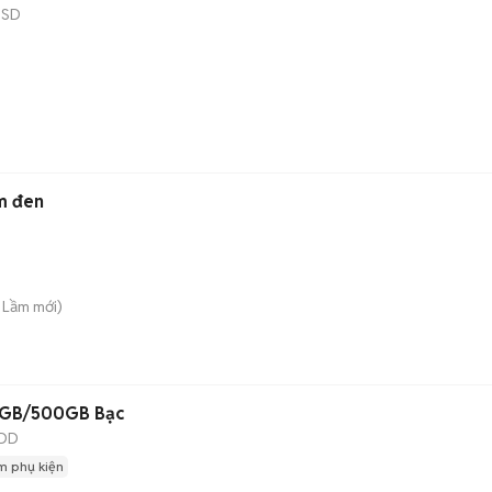
SSD
m đen
à Lầm
mới)
 8GB/500GB Bạc
DD
m phụ kiện