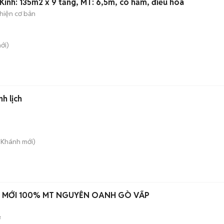
Kính: 135m2 x 9 tầng, MT: 6,5m, có hầm, điều hòa
hiện cơ bản
ới)
h lịch
n Khánh
mới)
HÀ MỚI 100% MT NGUYỄN OANH GÒ VẤP
²