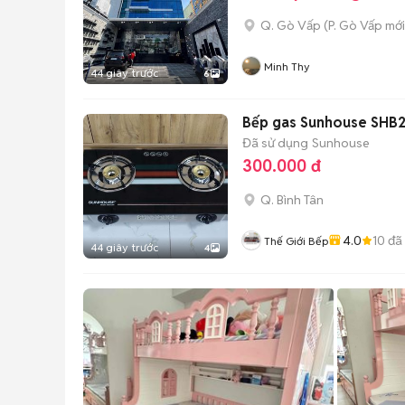
Q. Gò Vấp
(
P. Gò Vấp
mới
Minh Thy
44 giây trước
6
Bếp gas Sunhouse SHB2
Đã sử dụng
Sunhouse
300.000 đ
Q. Bình Tân
4.0
10
đã
Thế Giới Bếp
44 giây trước
4