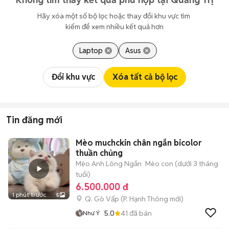
Hãy xóa một số bộ lọc hoặc thay đổi khu vực tìm 
kiếm để xem nhiều kết quả hơn
Laptop
Asus
Đổi khu vực
Xóa tất cả bộ lọc
Tin đăng mới
Mèo muchckin chân ngắn bicolor
thuần chủng
Mèo Anh Lông Ngắn
Mèo con (dưới 3 tháng
tuổi)
6.500.000 đ
1 phút trước
5
Q. Gò Vấp
(
P. Hạnh Thông
mới)
5.0
41
đã bán
Như Ý