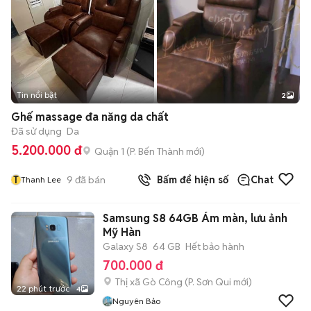
Tin nổi bật
2
Ghế massage đa năng da chất
Đã sử dụng
Da
5.200.000 đ
Quận 1
(
P. Bến Thành
mới)
T
9
đã bán
Bấm để hiện số
Chat
Thanh Lee
Samsung S8 64GB Ám màn, lưu ảnh
Mỹ Hàn
Galaxy S8
64 GB
Hết bảo hành
700.000 đ
Thị xã Gò Công
(
P. Sơn Qui
mới)
22 phút trước
4
Nguyên Bảo