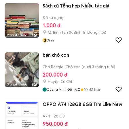
Sách cũ Tổng hợp Nhiều tác giả
Đã sử dụng
1.000 đ
Q. Bình Tân
(
P. Bình Trị Đông
mới)
2 phút trước
5
d
Dinh
bán chó con
Chó Becgie
Chó con (dưới 3 tháng tuổi)
200.000 đ
Huyện Củ Chi
3 phút trước
6
5.0
10
đã bán
Quang Minh Đỗ
OPPO A74 128GB 6GB Tím Like New
A74
128 GB
950.000 đ