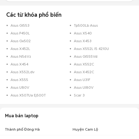
Các từ khóa phổ biến
Asus Gl553
Tp500Lb Asus
Asus P450L
Asus X540
Asus Gx502
Asus X453
Asus X452L
Asus X552L I5 4210U
Asus N56Vz
Asus Gl555Vd
Asus X454
Asus X552C
Asus X552Ldv
Asus X452C
Asus X555
Asus U31F
Asus U80V
Asus Ul80V
Asus X507Ua Ej500T
Scar 3
Mua bán laptop
Thành phố Đông Hà
Huyện Cam Lộ