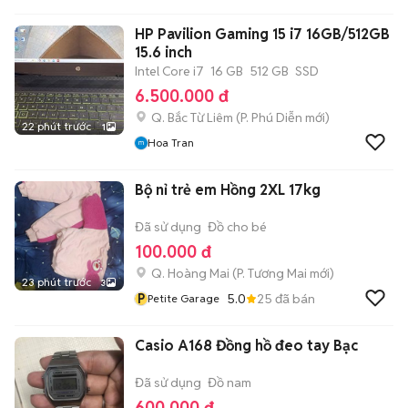
HP Pavilion Gaming 15 i7 16GB/512GB
15.6 inch
Intel Core i7
16 GB
512 GB
SSD
6.500.000 đ
Q. Bắc Từ Liêm
(
P. Phú Diễn
mới)
22 phút trước
1
Hoa Tran
Bộ nỉ trẻ em Hồng 2XL 17kg
Đã sử dụng
Đồ cho bé
100.000 đ
Q. Hoàng Mai
(
P. Tương Mai
mới)
23 phút trước
3
P
5.0
25
đã bán
Petite Garage
Casio A168 Đồng hồ đeo tay Bạc
Đã sử dụng
Đồ nam
600.000 đ