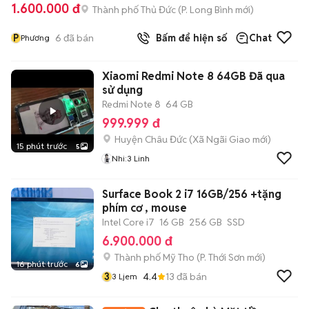
1.600.000 đ
Thành phố Thủ Đức
(
P. Long Bình
mới)
P
6
đã bán
Bấm để hiện số
Chat
Phương
Xiaomi Redmi Note 8 64GB Đã qua
sử dụng
Redmi Note 8
64 GB
999.999 đ
Huyện Châu Đức
(
Xã Ngãi Giao
mới)
15 phút trước
5
Nhi:3 Linh
Surface Book 2 i7 16GB/256 +tặng
phím cơ , mouse
Intel Core i7
16 GB
256 GB
SSD
6.900.000 đ
Thành phố Mỹ Tho
(
P. Thới Sơn
mới)
16 phút trước
6
3
4.4
13
đã bán
3 Ljem