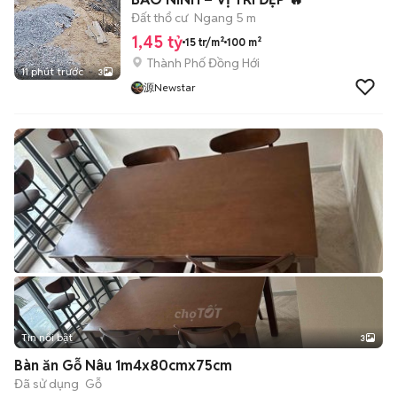
Đất thổ cư
Ngang 5 m
1,45 tỷ
15 tr/m²
100 m²
Thành Phố Đồng Hới
11 phút trước
3
源Newstar
Tin nổi bật
3
Bàn ăn Gỗ Nâu 1m4x80cmx75cm
Đã sử dụng
Gỗ