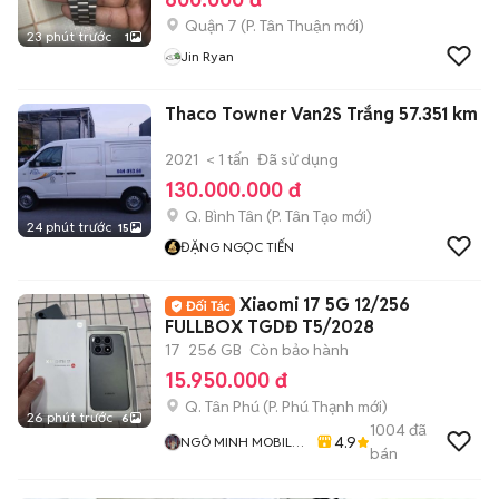
Quận 7
(
P. Tân Thuận
mới)
23 phút trước
1
Jin Ryan
Thaco Towner Van2S Trắng 57.351 km
2021
< 1 tấn
Đã sử dụng
130.000.000 đ
Q. Bình Tân
(
P. Tân Tạo
mới)
24 phút trước
15
ĐẶNG NGỌC TIẾN
Xiaomi 17 5G 12/256
FULLBOX TGDĐ T5/2028
17
256 GB
Còn bảo hành
15.950.000 đ
Q. Tân Phú
(
P. Phú Thạnh
mới)
26 phút trước
6
1004
đã
4.9
NGÔ MINH MOBILE
bán
SHOP