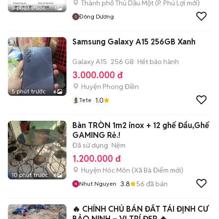
Thành phố Thủ Dầu Một
(
P. Phú Lợi
mới)
3 phút trước
1
Đông Dương
Samsung Galaxy A15 256GB Xanh
Galaxy A15
256 GB
Hết bảo hành
3.000.000 đ
Huyện Phong Điền
5 phút trước
6
1.0
Tete
Bàn TRÒN 1m2 inox + 12 ghế Đẩu,Ghế
GAMING Rẻ.!
Đã sử dụng
Nệm
1.200.000 đ
Huyện Hóc Môn
(
Xã Bà Điểm
mới)
10 phút trước
6
3.8
56
đã bán
Nhut Nguyen
🔥 CHÍNH CHỦ BÁN ĐẤT TÁI ĐỊNH CƯ
BẢO NINH – VỊ TRÍ ĐẸP 🔥