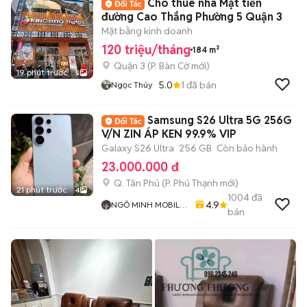
Cho thuê nhà Mặt tiền
đường Cao Thắng Phường 5 Quận 3
Mặt bằng kinh doanh
120 triệu/tháng
184 m²
Quận 3
(
P. Bàn Cờ
mới)
19 phút trước
5
5.0
1
đã bán
Ngọc Thúy
Samsung S26 Ultra 5G 256G
V/N ZIN ÁP KEN 99.9% VIP
Galaxy S26 Ultra
256 GB
Còn bảo hành
23.000.000 đ
Q. Tân Phú
(
P. Phú Thạnh
mới)
21 phút trước
4
1004
đã
4.9
NGÔ MINH MOBILE
bán
SHOP