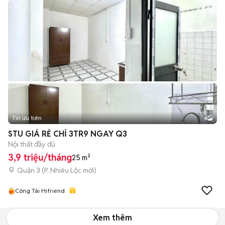
Tin ưu tiên
4
STU GIÁ RẺ CHỈ 3TR9 NGAY Q3
Nội thất đầy đủ
3,9 triệu/tháng
25 m²
Quận 3
(
P. Nhiêu Lộc
mới)
Công Tài Hifriend
Xem thêm