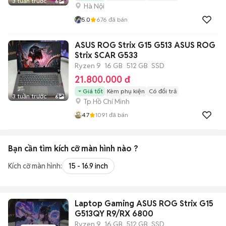
3 tuần trước
6
Hà Nội
5.0
676
đã bán
ASUS ROG Strix G15 G513 ASUS ROG
Strix SCAR G533
Ryzen 9
16 GB
512 GB
SSD
21.800.000 đ
Giá tốt
Kèm phụ kiện
Có đổi trả
3 tuần trước
6
Tp Hồ Chí Minh
4.7
1091
đã bán
Bạn cần tìm
kích cỡ màn hình
nào ?
Kích cỡ màn hình:
15 - 16.9 inch
Laptop Gaming ASUS ROG Strix G15
G513QY R9/RX 6800
Ryzen 9
16 GB
512 GB
SSD