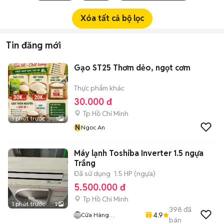
Xóa tất cả bộ lọc
Tin đăng mới
Gạo ST25 Thơm dẻo, ngọt cơm
Thực phẩm khác
30.000 đ
Tp Hồ Chí Minh
1 phút trước
1
N
Ngoc An
Máy lạnh Toshiba Inverter 1.5 ngựa
Trắng
Đã sử dụng
1.5 HP (ngựa)
5.500.000 đ
Tp Hồ Chí Minh
1 phút trước
2
398
đã
4.9
Cửa Hàng
bán
Huynhvanthanh