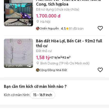
Cong, tích hợploa
Đã sử dụng (chưa sửa chữa)
1.700.000 đ
Hà Nội
2 phút trước
4
4.5
81
đã bán
Chiến Nguyễn
Bán đất Hòa Lợi, Bến Cát - 92m2 full
thổ cư
Đất thổ cư
1,58 tỷ
17 tr/m²
92 m²
Bình Dương
(
TP Hồ Chí Minh
mới)
3 phút trước
4
Cộng Đồng Nhà Đất
Bạn cần tìm
kích cỡ màn hình
nào ?
Kích cỡ màn hình:
15 - 16.9 inch