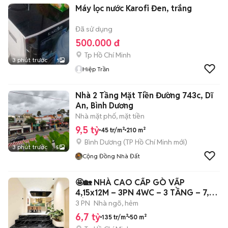
Máy lọc nước Karofi Đen, trắng
Đã sử dụng
500.000 đ
Tp Hồ Chí Minh
3 phút trước
1
Hiệp Trần
Nhà 2 Tầng Mặt Tiền Đường 743c, Dĩ
An, Bình Dương
Nhà mặt phố, mặt tiền
9,5 tỷ
45 tr/m²
210 m²
Bình Dương
(
TP Hồ Chí Minh
mới)
3 phút trước
5
Cộng Đồng Nhà Đất
🤩🏡 NHÀ CAO CẤP GÒ VẤP
4,15x12M – 3PN 4WC – 3 TẦNG – 7,6
TỶ
3 PN
Nhà ngõ, hẻm
6,7 tỷ
135 tr/m²
50 m²