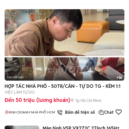
Tin nổi bật
6
+
2
HỢP TÁC NHÀ PHỐ - 50TR/CĂN - TỰ DO TG - KÈM 1:1
VIỆC LÀM TỰ DO
Đến 50 triệu (lương khoán)
Tp Hồ Chí Minh
1
đã bán
Bấm để hiện số
Chat
KINH DOANH NHÀ PHỐ HCM
Màn hình VSP VX272C 27inch 165Hz