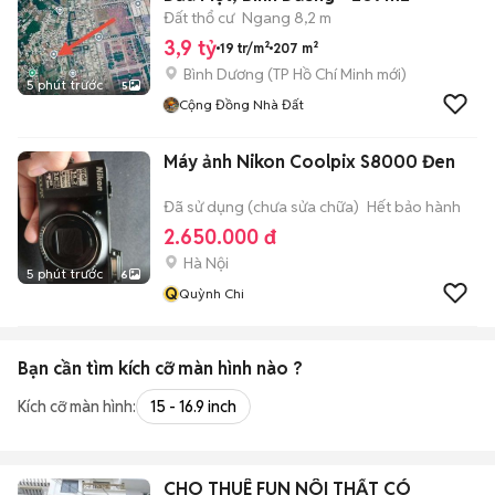
Đất thổ cư
Ngang 8,2 m
3,9 tỷ
19 tr/m²
207 m²
Bình Dương
(
TP Hồ Chí Minh
mới)
5 phút trước
5
Cộng Đồng Nhà Đất
Máy ảnh Nikon Coolpix S8000 Đen
Đã sử dụng (chưa sửa chữa)
Hết bảo hành
2.650.000 đ
Hà Nội
5 phút trước
6
Q
Quỳnh Chi
Bạn cần tìm
kích cỡ màn hình
nào ?
Kích cỡ màn hình:
15 - 16.9 inch
CHO THUÊ FUN NÔI THẤT CÓ