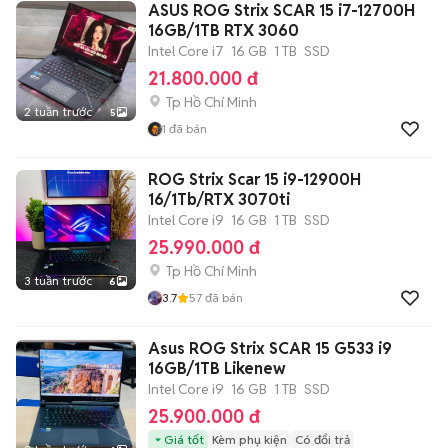
ASUS ROG Strix SCAR 15 i7-12700H
16GB/1TB RTX 3060
Intel Core i7
16 GB
1 TB
SSD
21.800.000 đ
Tp Hồ Chí Minh
2 tuần trước
5
1
đã bán
ROG Strix Scar 15 i9-12900H
16/1Tb/RTX 3070ti
Intel Core i9
16 GB
1 TB
SSD
25.990.000 đ
Tp Hồ Chí Minh
3 tuần trước
6
3.7
57
đã bán
Asus ROG Strix SCAR 15 G533 i9
16GB/1TB Likenew
Intel Core i9
16 GB
1 TB
SSD
25.900.000 đ
Giá tốt
Kèm phụ kiện
Có đổi trả