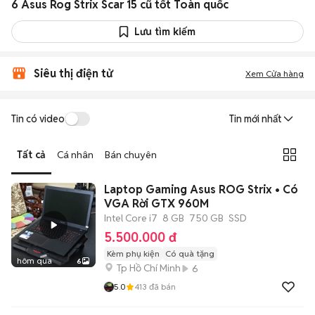
6 Asus Rog Strix Scar 15 cũ tốt Toàn quốc
Lưu tìm kiếm
Siêu thị điện tử
Xem Cửa hàng
Tin có video
Tin mới nhất
Tất cả
Cá nhân
Bán chuyên
Laptop Gaming Asus ROG Strix • Có
VGA Rời GTX 960M
Intel Core i7
8 GB
750 GB
SSD
5.500.000 đ
Kèm phụ kiện
Có quà tặng
hôm qua
6
Tp Hồ Chí Minh
6
5.0
413
đã bán