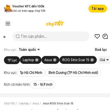
Voucher KFC đến 100k
Tải app
Chỉ có trên app Chợ Tốt
Khu vực:
Toàn quốc
Xoá lọc
Laptop
Asus
ROG Strix Scar 15
Giá
Lọc
Khu vực:
Tp Hồ Chí Minh
Bình Dương (TP Hồ Chí Minh mới)
Bà 
Kích cỡ màn hình:
15 - 16.9 inch
Chợ Tốt
Laptop
Asus
Asus ROG Strix Scar 15