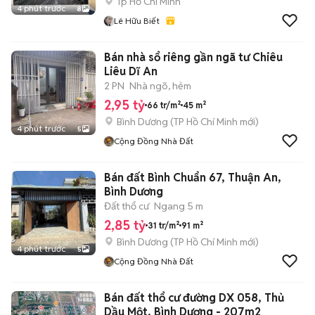
Tp Hồ Chí Minh
4 phút trước
8
Lê Hữu Biết
Bán nhà sổ riêng gần ngã tư Chiêu
Liêu Dĩ An
2 PN
Nhà ngõ, hẻm
2,95 tỷ
66 tr/m²
45 m²
Bình Dương
(
TP Hồ Chí Minh
mới)
4 phút trước
5
Cộng Đồng Nhà Đất
Bán đất Bình Chuẩn 67, Thuận An,
Bình Dương
Đất thổ cư
Ngang 5 m
2,85 tỷ
31 tr/m²
91 m²
Bình Dương
(
TP Hồ Chí Minh
mới)
4 phút trước
5
Cộng Đồng Nhà Đất
Bán đất thổ cư đường DX 058, Thủ
Dầu Một, Bình Dương - 207m2