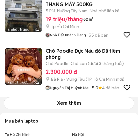
THANG MÁY 500KG
5 PN
Hướng Tây Nam
Nhà phố liền kề
19 triệu/tháng
52 m²
Tp Hồ Chí Minh
6 phút trước
11
55
đã bán
Nhà Đất Khánh Đăng
Chó Poodle Đực Nâu đỏ Đã tiêm
phòng
Chó Poodle
Chó con (dưới 3 tháng tuổi)
2.300.000 đ
Bà Rịa - Vũng Tàu
(
TP Hồ Chí Minh
mới)
7 phút trước
3
5.0
4
đã bán
Nguyễn Thị Huỳnh Mai
Xem thêm
Mua bán laptop
Tp Hồ Chí Minh
Hà Nội