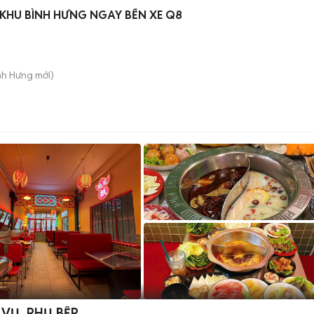
 KHU BÌNH HƯNG NGAY BẾN XE Q8
nh Hưng
mới)
 VỤ, PHỤ BẾP