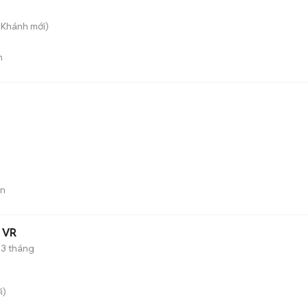
n Khánh
mới)
n
án
4 VR
3 tháng
i)