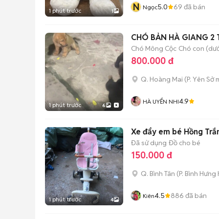
N
5.0
69
đã bán
Ngọc
1 phút trước
1
CHÓ BẢN HÀ GIANG 2 
Chó Mông Cộc
Chó con (dướ
800.000 đ
Q. Hoàng Mai
(
P. Yên Sở
m
4.9
HÀ UYỂN NHI
1 phút trước
6
Xe đẩy em bé Hồng Trắ
Đã sử dụng
Đồ cho bé
150.000 đ
Q. Bình Tân
(
P. Bình Hưng
4.5
886
đã bán
Kiên
1 phút trước
4