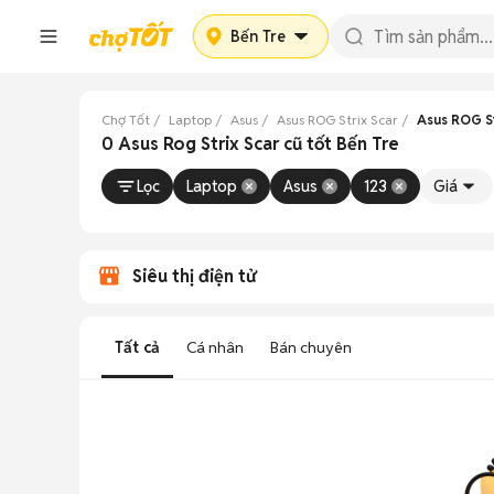
Bến Tre
Chợ Tốt
Laptop
Asus
Asus ROG Strix Scar
Asus ROG St
0 Asus Rog Strix Scar cũ tốt Bến Tre
Lọc
Laptop
Asus
123
Giá
Siêu thị điện tử
Tất cả
Cá nhân
Bán chuyên