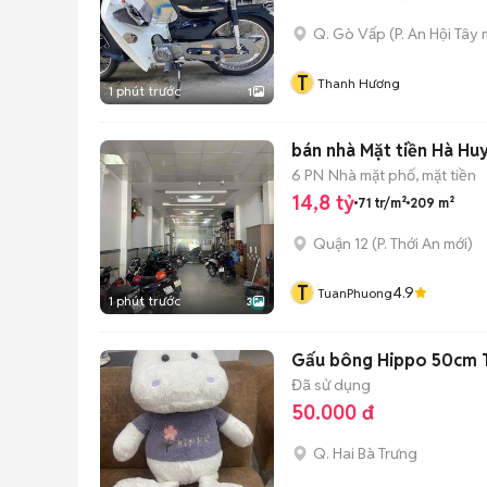
Q. Gò Vấp
(
P. An Hội Tây
m
T
Thanh Hương
1 phút trước
1
bán nhà Mặt tiền Hà Hu
6 PN
Nhà mặt phố, mặt tiền
14,8 tỷ
71 tr/m²
209 m²
Quận 12
(
P. Thới An
mới)
T
4.9
TuanPhuong
1 phút trước
3
Gấu bông Hippo 50cm T
Đã sử dụng
50.000 đ
Q. Hai Bà Trưng