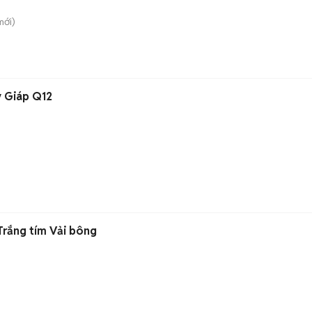
ới)
y Giáp Q12
rắng tím Vải bông