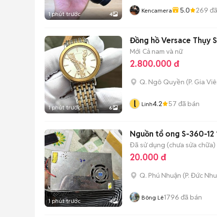
5.0
269
đã
Kencamera
1 phút trước
4
Đồng hồ Versace Thụy 
Mới
Cả nam và nữ
2.800.000 đ
Q. Ngô Quyền
(
P. Gia Vi
l
4.2
57
đã bán
Linh
1 phút trước
6
Nguồn tổ ong S-360-12
Đã sử dụng (chưa sửa chữa)
20.000 đ
Q. Phú Nhuận
(
P. Đức Nh
1796
đã bán
Bông Lê
1 phút trước
4