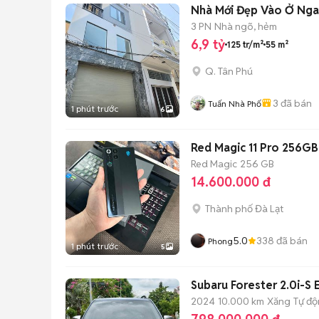
Nhà Mới Đẹp Vào Ở Ngay
3 PN
Nhà ngõ, hẻm
6,9 tỷ
125 tr/m²
55 m²
Q. Tân Phú
3
đã bán
Tuấn Nhà Phố
1 phút trước
6
Red Magic 11 Pro 256GB 
Red Magic
256 GB
14.600.000 đ
Thành phố Đà Lạt
5.0
338
đã bán
Phong
1 phút trước
5
Subaru Forester 2.0i-S
2024
10.000 km
Xăng
Tự đ