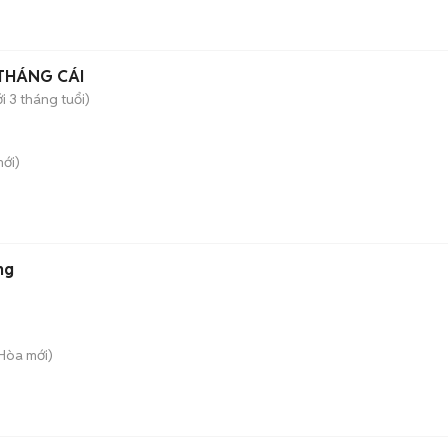
THÁNG CÁI
i 3 tháng tuổi)
ới)
ng
 Hòa
mới)