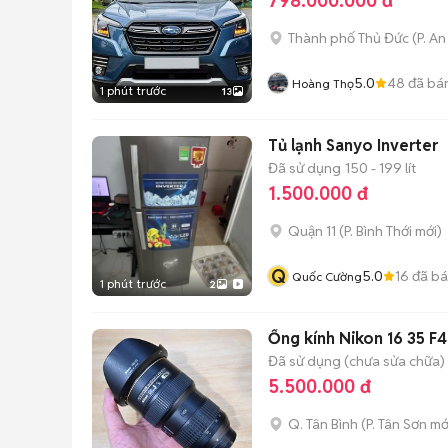
798.000.000 đ
Thành phố Thủ Đức
(
P. A
5.0
48
đã bá
Hoàng Thọ
1 phút trước
13
Tủ lạnh Sanyo Inverter
Đã sử dụng
150 - 199 lít
1.500.000 đ
Quận 11
(
P. Bình Thới
mới)
Q
5.0
16
đã b
Quốc Cường
1 phút trước
2
Ống kính Nikon 16 35 F
Đã sử dụng (chưa sửa chữa)
5.500.000 đ
Q. Tân Bình
(
P. Tân Sơn
mớ