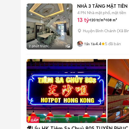
NHÀ 3 TẦNG MẶT TIỀN
4 PN
Nhà mặt phố, mặt tiền
13 tỷ
120 tr/m²
108 m²
Huyện Bình Chánh
(
Xã Bì
4.4
5
đã bán
Tấn Tài
2 phút trước
3
Tin nổi bật
🎥Lẩu HK Tiêm Sa Chuỷ 80S TUYỂN PHỤC