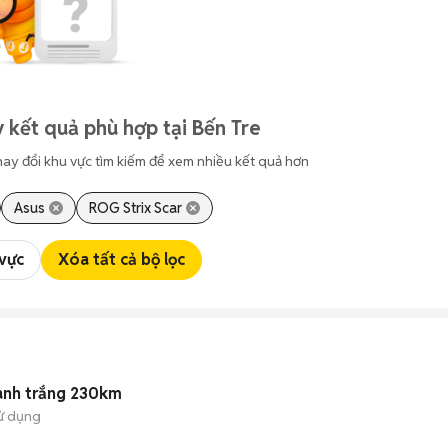
 kết quả phù hợp tại Bến Tre
hay đổi khu vực tìm kiếm để xem nhiều kết quả hơn
Asus
ROG Strix Scar
 vực
Xóa tất cả bộ lọc
anh trắng 230km
ử dụng