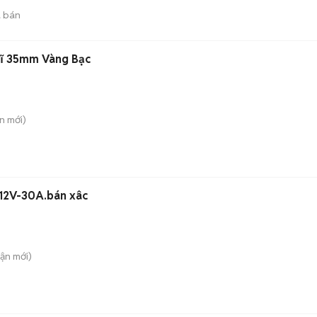
 bán
Sĩ 35mm Vàng Bạc
ên
mới)
 12V-30A.bán xâc
uận
mới)