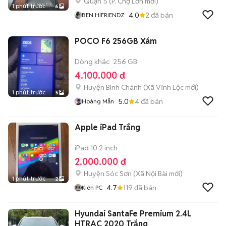
Quận 5
(
P. Chợ Lớn
mới)
1 phút trước
6
4.0
2
đã bán
BEN HIFRIENDZ
POCO F6 256GB Xám
Dòng khác
256 GB
4.100.000 đ
Huyện Bình Chánh
(
Xã Vĩnh Lộc
mới)
1 phút trước
5
5.0
4
đã bán
Hoàng Mẫn
Apple iPad Trắng
iPad 10.2 inch
2.000.000 đ
Huyện Sóc Sơn
(
Xã Nội Bài
mới)
1 phút trước
2
4.7
119
đã bán
Kiên PC
Hyundai SantaFe Premium 2.4L
HTRAC 2020 Trắng