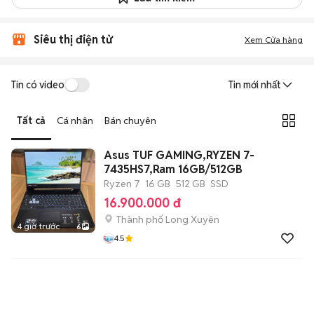
Siêu thị điện tử
Xem Cửa hàng
Tin có video
Tin mới nhất
Tất cả
Cá nhân
Bán chuyên
Asus TUF GAMING,RYZEN 7-
7435HS7,Ram 16GB/512GB
Ryzen 7
16 GB
512 GB
SSD
16.900.000 đ
Thành phố Long Xuyên
4 giờ trước
6
4.5