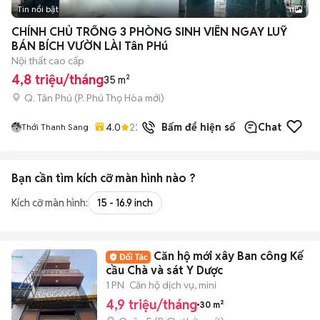
Tin nổi bật
11
+
2
CHÍNH CHỦ TRỐNG 3 PHÒNG SINH VIÊN NGAY LUỸ
BÁN BÍCH VƯỜN LÀI Tân PHú
Nội thất cao cấp
4,8 triệu/tháng
35 m²
Q. Tân Phú
(
P. Phú Thọ Hòa
mới)
4.0
22
đã bán
Bấm để hiện số
Chat
Thới Thanh Sang
Bạn cần tìm
kích cỡ màn hình
nào ?
Kích cỡ màn hình:
15 - 16.9 inch
Căn hộ mới xây Ban công Kế
cầu Chà và sát Y Dược
1 PN
Căn hộ dịch vụ, mini
4,9 triệu/tháng
30 m²