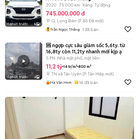
2020
75.000 km
Xăng
Tự động
745.000.000 đ
Q. Long Biên
(
P. Bồ Đề
mới)
1 phút trước
5
T
1
đã bán
Trần Ngọc Thắng
🆘 ngợp cực sâu giảm sốc 5,6ty. từ
16,8ty còn 11,2ty nhanh mới kịp ạ
5 PN
Nhà mặt phố, mặt tiền
11,2 tỷ
14 tr/m²
800 m²
Thị xã Tân Uyên
(
P. Tân Hiệp
mới)
1 phút trước
3
16
đã bán
Hà Văn Hinh