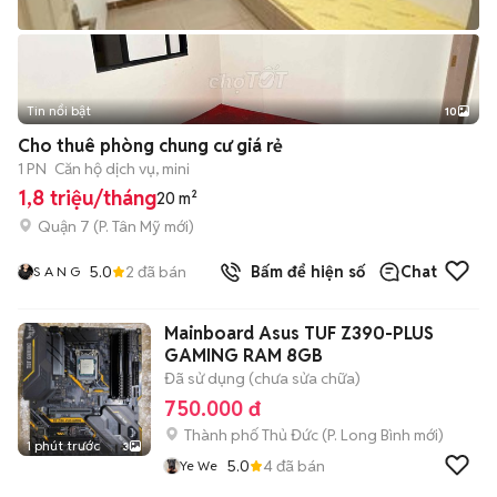
Tin nổi bật
10
+
2
Cho thuê phòng chung cư giá rẻ
1 PN
Căn hộ dịch vụ, mini
1,8 triệu/tháng
20 m²
Quận 7
(
P. Tân Mỹ
mới)
5.0
2
đã bán
Bấm để hiện số
Chat
S A N G
Mainboard Asus TUF Z390-PLUS
GAMING RAM 8GB
Đã sử dụng (chưa sửa chữa)
750.000 đ
Thành phố Thủ Đức
(
P. Long Bình
mới)
1 phút trước
3
5.0
4
đã bán
Ye We