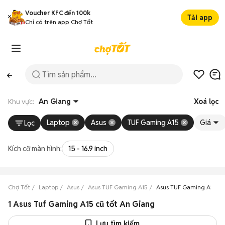
Voucher KFC đến 100k
Tải app
Chỉ có trên app Chợ Tốt
Khu vực:
An Giang
Xoá lọc
Laptop
Asus
TUF Gaming A15
Giá
Lọc
Kích cỡ màn hình:
15 - 16.9 inch
Chợ Tốt
Laptop
Asus
Asus TUF Gaming A15
Asus TUF Gaming A15 An
1 Asus Tuf Gaming A15 cũ tốt An Giang
Lưu tìm kiếm