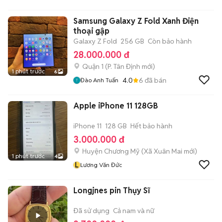
Samsung Galaxy Z Fold Xanh Điện
thoại gập
Galaxy Z Fold
256 GB
Còn bảo hành
28.000.000 đ
Quận 1
(
P. Tân Định
mới)
1 phút trước
6
4.0
6
đã bán
Đào Anh Tuấn
Apple iPhone 11 128GB
iPhone 11
128 GB
Hết bảo hành
3.000.000 đ
Huyện Chương Mỹ
(
Xã Xuân Mai
mới)
1 phút trước
4
L
Lương Văn Đức
Longjnes pin Thụy Sĩ
Đã sử dụng
Cả nam và nữ