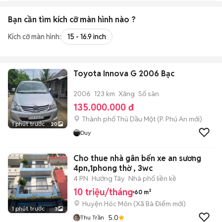
Bạn cần tìm
kích cỡ màn hình
nào ?
Kích cỡ màn hình:
15 - 16.9 inch
Toyota Innova G 2006 Bạc
2006
123 km
Xăng
Số sàn
135.000.000 đ
Thành phố Thủ Dầu Một
(
P. Phú An
mới)
1 phút trước
20
Duy
Cho thue nhà gân bến xe an sương
4pn,1phong thờ , 3wc
4 PN
Hướng Tây
Nhà phố liền kề
10 triệu/tháng
60 m²
Huyện Hóc Môn
(
Xã Bà Điểm
mới)
1 phút trước
3
5.0
Thu Trần