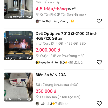
AEON TÂN PHÚ, ĐH HUIT
Nội thất cao cấp
4,5 triệu/tháng
50 m²
Q. Tân Phú
(
P. Tân Sơn Nhì
mới)
35 giây trước
9
Trần Thị Hương Giang
Dell Optiplex 7010 i3-2100 21 inch
4GB/120GB zin
Intel Core i3
4 GB
< 128 GB
SSD
2.000.000 đ
Quận 12
(
P. An Phú Đông
mới)
44 giây trước
5
N
5.0
451
đã bán
Nguyễn Nhân
Biến áp WIN 20A
Đã sử dụng (chưa sửa chữa)
250.000 đ
Q. Bình Tân
(
P. Tân Tạo
mới)
1 phút trước
1
4.3
7
đã bán
Tuấn