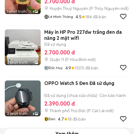
2.700.000 đ
Huyện Thuỷ Nguyên
(
P. Thủy Nguyên
mới)
1 phút trước
6
4.5
186
đã bán
Lê Minh Thông
Máy in HP Pro 227dw trắng đen đa
năng 2 mặt wifi
Đã sử dụng
2.700.000 đ
Quận 11
(
P. Hòa Bình
mới)
2 phút trước
1
4.9
1505
đã bán
Đức Huy
OPPO Watch S Đen Đã sử dụng
Đã sử dụng (chưa sửa chữa)
Còn bảo hành
2.390.000 đ
Thành phố Thủ Đức
(
P. Cát Lái
mới)
2 phút trước
6
Đ
4.7
18
đã bán
Đen
Xem thêm