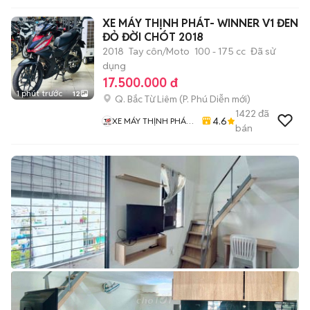
XE MÁY THỊNH PHÁT- WINNER V1 ĐEN
ĐỎ ĐỜI CHÓT 2018
2018
Tay côn/Moto
100 - 175 cc
Đã sử
dụng
17.500.000 đ
1 phút trước
12
Q. Bắc Từ Liêm
(
P. Phú Diễn
mới)
1422
đã
4.6
XE MÁY THỊNH PHÁT
bán
XE LƯỚT GIÁ RẺ