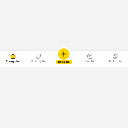
Trang chủ
Quản lý tin
Liên hệ
Tài khoản
Đăng tin
109.000 Bình chọn
Tải ứng dụng Chợ Tốt