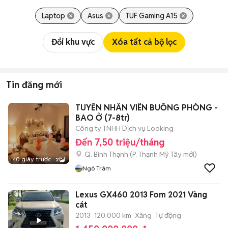
Laptop
Asus
TUF Gaming A15
Đổi khu vực
Xóa tất cả bộ lọc
Tin đăng mới
TUYỂN NHÂN VIÊN BUỒNG PHÒNG -
BAO Ở (7-8tr)
Công ty TNHH Dịch vụ Looking
Đến 7,50 triệu/tháng
Q. Bình Thạnh
(
P. Thạnh Mỹ Tây
mới)
40 giây trước
2
Ngô Trâm
Lexus GX460 2013 Fom 2021 Vàng
cát
2013
120.000 km
Xăng
Tự động