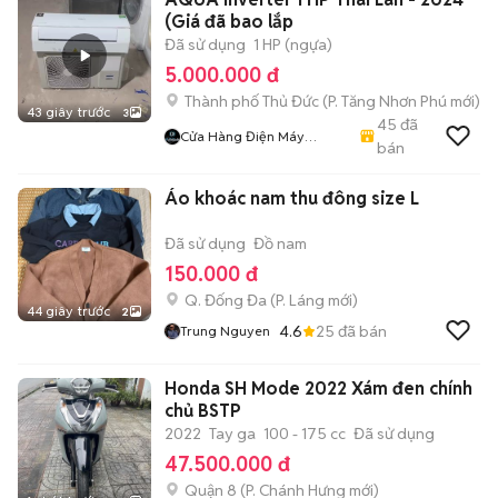
(Giá đã bao lắp
Đã sử dụng
1 HP (ngựa)
5.000.000 đ
Thành phố Thủ Đức
(
P. Tăng Nhơn Phú
mới)
43 giây trước
3
45
đã
Cửa Hàng Điện Máy
bán
Hoàng Dũng
Áo khoác nam thu đông size L
Đã sử dụng
Đồ nam
150.000 đ
Q. Đống Đa
(
P. Láng
mới)
44 giây trước
2
4.6
25
đã bán
Trung Nguyen
Honda SH Mode 2022 Xám đen chính
chủ BSTP
2022
Tay ga
100 - 175 cc
Đã sử dụng
47.500.000 đ
Quận 8
(
P. Chánh Hưng
mới)