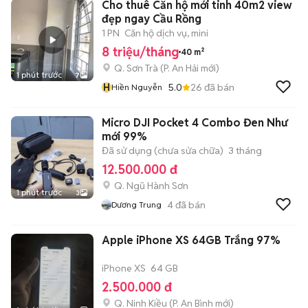
Cho thuê Căn hộ mới tinh 40m2 view
đẹp ngay Cầu Rồng
1 PN
Căn hộ dịch vụ, mini
8 triệu/tháng
40 m²
Q. Sơn Trà
(
P. An Hải
mới)
1 phút trước
7
H
5.0
26
đã bán
Hiền Nguyễn
Micro DJI Pocket 4 Combo Đen Như
mới 99%
Đã sử dụng (chưa sửa chữa)
3 tháng
12.500.000 đ
Q. Ngũ Hành Sơn
1 phút trước
3
4
đã bán
Dương Trung
Apple iPhone XS 64GB Trắng 97%
iPhone XS
64 GB
2.500.000 đ
Q. Ninh Kiều
(
P. An Bình
mới)