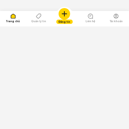
Trang chủ
Quản lý tin
Liên hệ
Tài khoản
Đăng tin
109.000 Bình chọn
Tải ứng dụng Chợ Tốt
Về Chợ Tốt
Quy chế sàn
Chính sách bảo mật
Giải quyết tranh chấp
CÔNG TY TNHH CHỢ TỐT - Người đại diện theo pháp luật:
Nguyễn Trọng Tấn; GPDKKD: 0312120782 do Sở KH & ĐT TP.HCM cấp ngày
11/01/2013;
GPMXH: 185/GP-BTTTT do Bộ Thông tin và Truyền thông
cấp ngày 09/07/2024 - Chịu trách nhiệm
nội dung: Trần Hoàng Ly.
Chính sách sử dụng
Địa chỉ: Tầng 18, Toà nhà UOA, Số 6 đường Tân Trào, Phường Tân Mỹ,
Thành phố Hồ Chí Minh, Việt Nam;