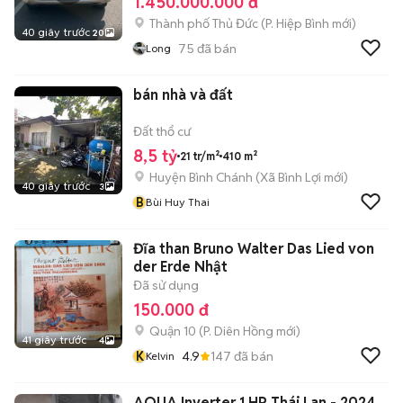
1.450.000.000 đ
Thành phố Thủ Đức
(
P. Hiệp Bình
mới)
40 giây trước
20
75
đã bán
Long
bán nhà và đất
Đất thổ cư
8,5 tỷ
21 tr/m²
410 m²
Huyện Bình Chánh
(
Xã Bình Lợi
mới)
40 giây trước
3
B
Bùi Huy Thai
Đĩa than Bruno Walter Das Lied von
der Erde Nhật
Đã sử dụng
150.000 đ
Quận 10
(
P. Diên Hồng
mới)
41 giây trước
4
K
4.9
147
đã bán
Kelvin
AQUA Inverter 1 HP Thái Lan - 2024