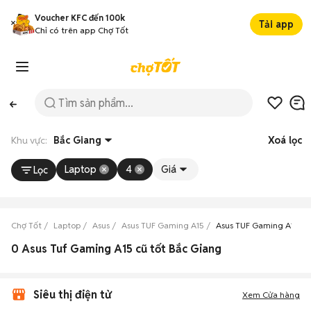
Voucher KFC đến 100k
Tải app
Chỉ có trên app Chợ Tốt
Khu vực:
Bắc Giang
Xoá lọc
Laptop
4
Giá
Lọc
Chợ Tốt
Laptop
Asus
Asus TUF Gaming A15
Asus TUF Gaming A15 Bắ
0 Asus Tuf Gaming A15 cũ tốt Bắc Giang
Siêu thị điện tử
Xem Cửa hàng