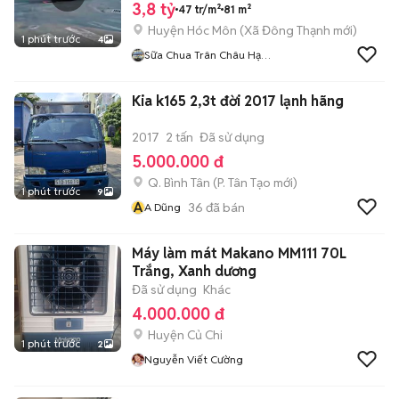
3,8 tỷ
47 tr/m²
81 m²
Huyện Hóc Môn
(
Xã Đông Thạnh
mới)
1 phút trước
4
Sữa Chua Trân Châu Hạ
Long- Hiệp Thành
Kia k165 2,3t đời 2017 lạnh hãng
2017
2 tấn
Đã sử dụng
5.000.000 đ
Q. Bình Tân
(
P. Tân Tạo
mới)
1 phút trước
9
A
36
đã bán
A Dũng
Máy làm mát Makano MM111 70L
Trắng, Xanh dương
Đã sử dụng
Khác
4.000.000 đ
Huyện Củ Chi
1 phút trước
2
Nguyễn Viết Cường