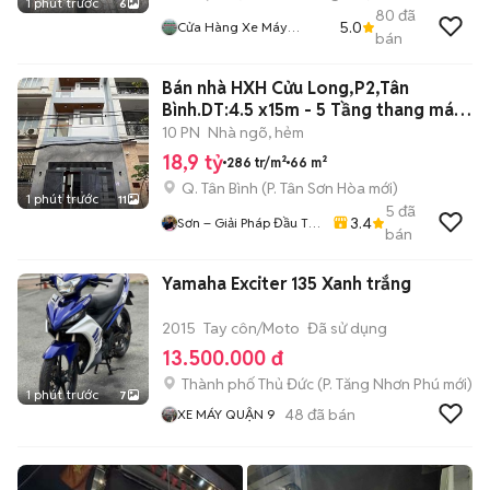
1 phút trước
6
80
đã
5.0
Cửa Hàng Xe Máy
bán
Quang Thắng 394 Phạm
Thế Hiển Q8
Bán nhà HXH Cửu Long,P2,Tân
Bình.DT:4.5 x15m - 5 Tầng thang máy
mới
10 PN
Nhà ngõ, hẻm
18,9 tỷ
286 tr/m²
66 m²
Q. Tân Bình
(
P. Tân Sơn Hòa
mới)
1 phút trước
11
5
đã
3.4
Sơn – Giải Pháp Đầu Tư
bán
BĐS Trung Tâm Sài Gòn
Yamaha Exciter 135 Xanh trắng
2015
Tay côn/Moto
Đã sử dụng
13.500.000 đ
Thành phố Thủ Đức
(
P. Tăng Nhơn Phú
mới)
1 phút trước
7
48
đã bán
XE MÁY QUẬN 9