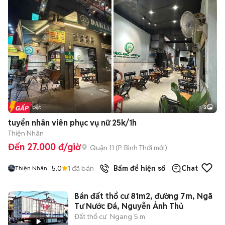
Tin nổi bật
2
tuyển nhân viên phục vụ nữ 25k/1h
Thiện Nhân
Đến 27.000 đ/giờ
Quận 11
(
P. Bình Thới
mới)
5.0
1
đã bán
Bấm để hiện số
Chat
Thiện Nhân
Bán đất thổ cư 81m2, đường 7m, Ngã
Tư Nước Đá, Nguyễn Ảnh Thủ
Đất thổ cư
Ngang 5 m