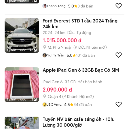
1 phút trước
5
5.0
3
đã bán
Thanh Tòng
Ford Everest STĐ 1 cầu 2024 Trắng
24k km
2024
24 km
Dầu
Tự động
1.015.000.000 đ
Q. Phú Nhuận
(
P. Đức Nhuận
mới)
1 phút trước
20
5.0
101
đã bán
Nghĩa Trần
Apple iPad Gen 6 32GB Bạc Có SIM
iPad Gen 6
32 GB
Hết bảo hành
2.090.000 đ
Quận 4
(
P. Khánh Hội
mới)
1 phút trước
2
J
4.8
34
đã bán
JSC Vmd
Tuyển NV bán cafe sáng 6h - 10h.
Lương 30.000/giờ