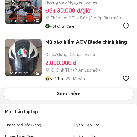
Hương Cao Nguyên Coffee
Đến 30.000 đ/giờ
Thành phố Thủ Đức
(
P. Hiệp Bình
mới)
1 phút trước
4
Một Chút Cafe
Mũ bảo hiểm AGV Blade chính hãng
Đã sử dụng
Cả nam và nữ
2.000.000 đ
Q. Bình Tân
(
P. An Lạc
mới)
1 phút trước
5
n
29
đã bán
Nhà Trọ
Xem thêm
Mua bán laptop
Thành phố Bắc Giang
Huyện Hiệp Hòa
Huyện Lạng Giang
Huyện Lục Nam