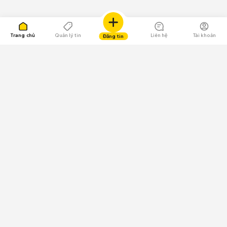
Trang chủ
Quản lý tin
Liên hệ
Tài khoản
Đăng tin
109.000 Bình chọn
Tải ứng dụng Chợ Tốt
Về Chợ Tốt
Quy chế sàn
Chính sách bảo mật
Giải quyết tranh chấp
CÔNG TY TNHH CHỢ TỐT - Người đại diện theo pháp luật:
Nguyễn Trọng Tấn; GPDKKD: 0312120782 do Sở KH & ĐT TP.HCM cấp ngày
11/01/2013;
GPMXH: 185/GP-BTTTT do Bộ Thông tin và Truyền thông
cấp ngày 09/07/2024 - Chịu trách nhiệm
nội dung: Trần Hoàng Ly.
Chính sách sử dụng
Địa chỉ: Tầng 18, Toà nhà UOA, Số 6 đường Tân Trào, Phường Tân Mỹ,
Thành phố Hồ Chí Minh, Việt Nam;