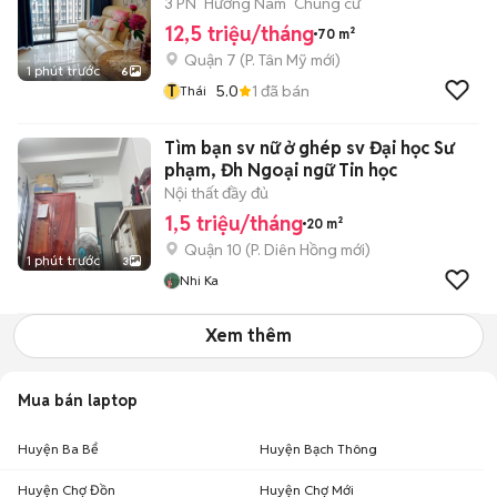
3 PN
Hướng Nam
Chung cư
12,5 triệu/tháng
70 m²
Quận 7
(
P. Tân Mỹ
mới)
1 phút trước
6
T
5.0
1
đã bán
Thái
Tìm bạn sv nữ ở ghép sv Đại học Sư
phạm, Đh Ngoại ngữ Tin học
Nội thất đầy đủ
1,5 triệu/tháng
20 m²
Quận 10
(
P. Diên Hồng
mới)
1 phút trước
3
Nhi Ka
Xem thêm
Mua bán laptop
Huyện Ba Bể
Huyện Bạch Thông
Huyện Chợ Đồn
Huyện Chợ Mới