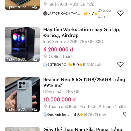
Quận 10
(
P. Vườn Lài
mới)
1 phút trước
6
296
đã
3.7
LAPTOP XÁCH TAY
bán
MỸ 71
Máy tính Workstation chạy Giả lập,
Đồ hoạ, Airdrop
Intel Xeon
> 32GB
256 GB
SSD
6.200.000 đ
Q. Bình Thạnh
1 phút trước
3
5.0
103
đã bán
SGTECH PC
Realme Neo 8 5G 12GB/256GB Trắng
99% mới
Dòng khác
256 GB
10.000.000 đ
Thành phố Buôn Ma Thuột
(
P. Thành Nhất
mới
1 phút trước
5
4.6
1676
đã bán
Đức Anh Retail
Giày thể thao Nam Fila, Puma Trắng,