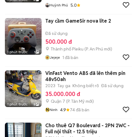
5.0
Huỳnh Phú
Tay cầm GameSir nova lite 2
Đã sử dụng
500.000 đ
Thành phố Pleiku
(
P. An Phú
mới)
1 phút trước
1
1
đã bán
Jejeje
VinFast Vento ABS đã lên thêm pin
48v50ah
2023
Tay ga
Không biết rõ
Đã sử dụng
35.000.000 đ
Quận 7
(
P. Tân Mỹ
mới)
1 phút trước
5
N
4.9
74
đã bán
Ninh
Cho thuê Q7 Boulevard - 2PN 2WC -
Full nội thất - 12.5 triệu