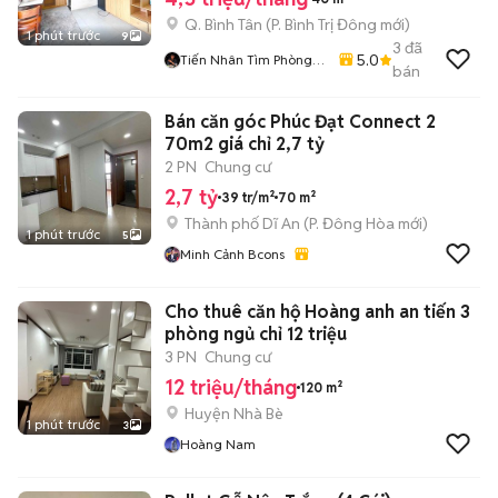
Q. Bình Tân
(
P. Bình Trị Đông
mới)
1 phút trước
9
3
đã
5.0
Tiến Nhân Tìm Phòng
bán
Miễn Phí
Bán căn góc Phúc Đạt Connect 2
70m2 giá chỉ 2,7 tỷ
2 PN
Chung cư
2,7 tỷ
39 tr/m²
70 m²
Thành phố Dĩ An
(
P. Đông Hòa
mới)
1 phút trước
5
Minh Cảnh Bcons
Cho thuê căn hộ Hoàng anh an tiến 3
phòng ngủ chỉ 12 triệu
3 PN
Chung cư
12 triệu/tháng
120 m²
Huyện Nhà Bè
1 phút trước
3
Hoàng Nam