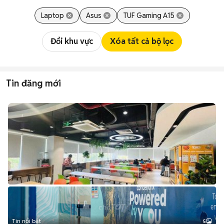
Laptop
Asus
TUF Gaming A15
Đổi khu vực
Xóa tất cả bộ lọc
Tin đăng mới
Tin nổi bật
5