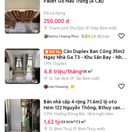
Pallet Gỗ Nâu Trắng (4 Cái)
Đã sử dụng
250.000 đ
Thành phố Thủ Đức
(
P. Hiệp Bình
mới)
1 phút trước
5
5.0
28
đã bán
Danny Hoang Phuc
Căn Duplex Ban Công 35m2
Ngay Nhà Ga T3 - Khu Sân Bay - Nhất
Chi Mai
1 PN
Duplex
4,8 triệu/tháng
35 m²
Q. Tân Bình
(
P. Tân Bình
mới)
1 phút trước
5
Lhp Housing
Bán nhà cấp 4 rộng 71.6m2 lộ oto
Hẻm 122 Nguyễn Thông, Bthuy can
tho
2 PN
Hướng Đông Bắc
Nhà ngõ, hẻm
1,62 tỷ
23 tr/m²
72 m²
Q. Bình Thuỷ
(
P. Bình Thủy
mới)
1 phút trước
6