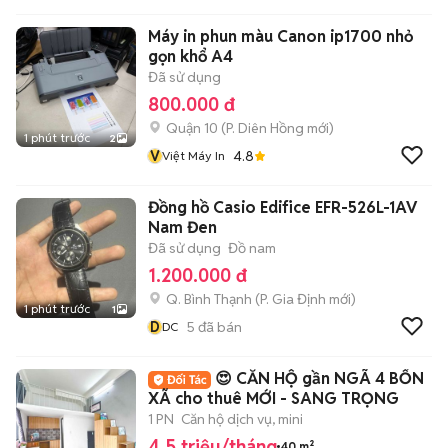
Máy in phun màu Canon ip1700 nhỏ
gọn khổ A4
Đã sử dụng
800.000 đ
Quận 10
(
P. Diên Hồng
mới)
1 phút trước
2
V
4.8
Việt Máy In
Đồng hồ Casio Edifice EFR-526L-1AV
Nam Đen
Đã sử dụng
Đồ nam
1.200.000 đ
Q. Bình Thạnh
(
P. Gia Định
mới)
1 phút trước
1
D
5
đã bán
DC
😍 CĂN HỘ gần NGÃ 4 BỐN
XÃ cho thuê MỚI - SANG TRỌNG
1 PN
Căn hộ dịch vụ, mini
4,5 triệu/tháng
40 m²