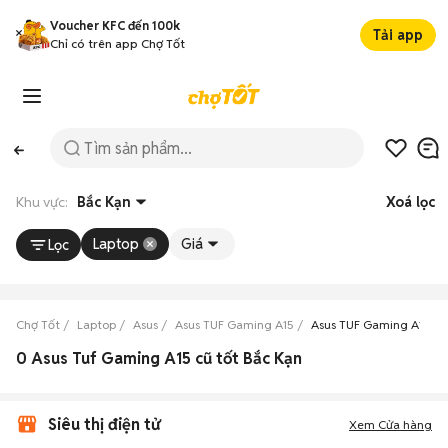
Voucher KFC đến 100k
Tải app
Chỉ có trên app Chợ Tốt
Khu vực:
Bắc Kạn
Xoá lọc
Laptop
Giá
Lọc
Chợ Tốt
Laptop
Asus
Asus TUF Gaming A15
Asus TUF Gaming A15 Bắ
0 Asus Tuf Gaming A15 cũ tốt Bắc Kạn
Siêu thị điện tử
Xem Cửa hàng