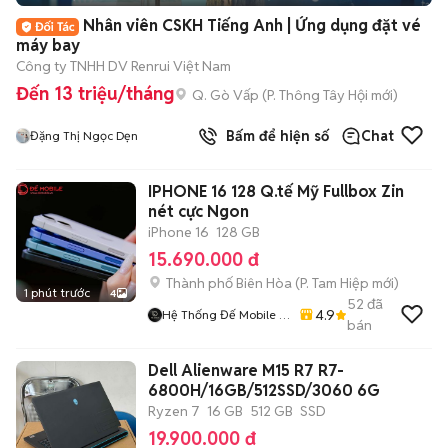
Nhân viên CSKH Tiếng Anh | Ứng dụng đặt vé
máy bay
Công ty TNHH DV Renrui Việt Nam
Đến 13 triệu/tháng
Q. Gò Vấp
(
P. Thông Tây Hội
mới)
Bấm để hiện số
Chat
Đặng Thị Ngọc Dẹn
IPHONE 16 128 Q.tế Mỹ Fullbox Zin
nét cực Ngon
iPhone 16
128 GB
15.690.000 đ
Thành phố Biên Hòa
(
P. Tam Hiệp
mới)
1 phút trước
4
52
đã
4.9
Hệ Thống Đế Mobile -
bán
Demobile.vn
Dell Alienware M15 R7 R7-
6800H/16GB/512SSD/3060 6G
Ryzen 7
16 GB
512 GB
SSD
19.900.000 đ