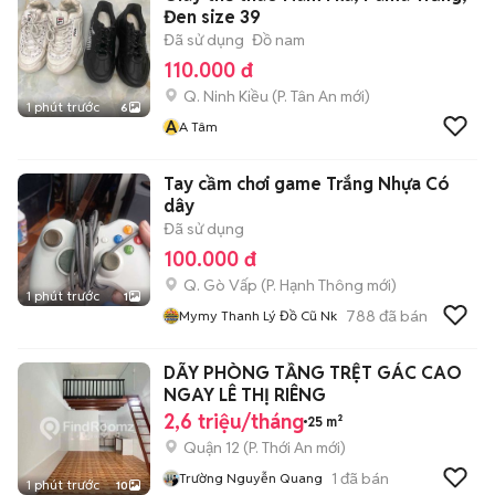
Đen size 39
Đã sử dụng
Đồ nam
110.000 đ
Q. Ninh Kiều
(
P. Tân An
mới)
1 phút trước
6
A
A Tâm
Tay cầm chơi game Trắng Nhựa Có
dây
Đã sử dụng
100.000 đ
Q. Gò Vấp
(
P. Hạnh Thông
mới)
1 phút trước
1
788
đã bán
Mymy Thanh Lý Đồ Cũ Nk
DÃY PHÒNG TẦNG TRỆT GÁC CAO
NGAY LÊ THỊ RIÊNG
2,6 triệu/tháng
25 m²
Quận 12
(
P. Thới An
mới)
1
đã bán
Trường Nguyễn Quang
1 phút trước
10