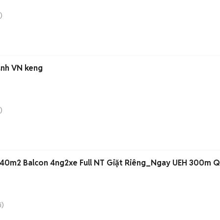
)
anh VN keng
)
40m2 Balcon 4ng2xe Full NT Giặt Riêng_Ngay UEH 300m Q
i)