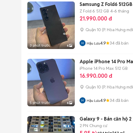
Samsung Z Fold6 512GB
Z Fold 6
512 GB
4-6 tháng
21.990.000 đ
Quận 10
(
P. Hòa Hưng
mới
4.9
34
đã bán
Hậu Lưu
3 phút trước
6
Apple iPhone 14 Pro M
iPhone 14 Pro Max
512 GB
16.990.000 đ
Quận 10
(
P. Hòa Hưng
mới
4.9
34
đã bán
Hậu Lưu
5 phút trước
6
Galaxy 9 - Bán căn hộ 
2 PN
Chung cư