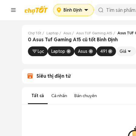
Bình Định
Chợ Tốt
Laptop
Asus
Asus TUF Gaming A15
Asus TUF 
0 Asus Tuf Gaming A15 cũ tốt Bình Định
Lọc
Laptop
Asus
491
Giá
Siêu thị điện tử
Tất cả
Cá nhân
Bán chuyên