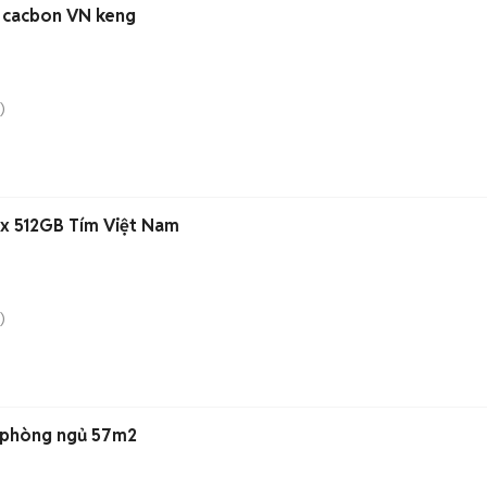
 cacbon VN keng
)
ax 512GB Tím Việt Nam
)
2 phòng ngủ 57m2