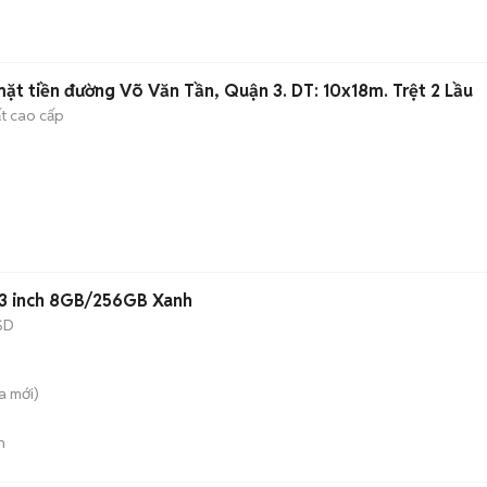
ặt tiền đường Võ Văn Tần, Quận 3. DT: 10x18m. Trệt 2 Lầu
ất cao cấp
 Dragonfly i5 13.3 inch 8GB/256GB Xanh
SD
a
mới)
n