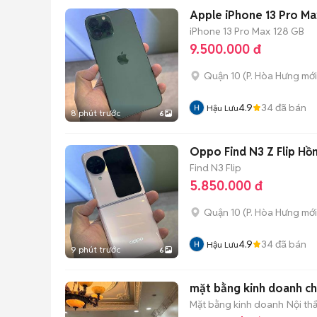
Apple iPhone 13 Pro Ma
iPhone 13 Pro Max
128 GB
9.500.000 đ
Quận 10
(
P. Hòa Hưng
mới
4.9
34
đã bán
Hậu Lưu
8 phút trước
6
Oppo Find N3 Z Flip Hồ
Find N3 Flip
5.850.000 đ
Quận 10
(
P. Hòa Hưng
mới
4.9
34
đã bán
Hậu Lưu
9 phút trước
6
mặt bằng kinh doanh c
Mặt bằng kinh doanh
Nội th