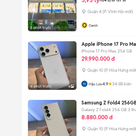
5,95 tỷ
104 tr/m²
57 m²
Quận 4
(
P. Vĩnh Hội
mới)
O
Oanh
5 phút trước
Apple iPhone 17 Pro Ma
iPhone 17 Pro Max
256 GB
29.990.000 đ
Quận 10
(
P. Hòa Hưng
mới
4.9
34
đã bán
Hậu Lưu
6 phút trước
6
Samsung Z Fold4 256GB
Galaxy Z Fold4
256 GB
3 t
8.880.000 đ
Quận 10
(
P. Hòa Hưng
mới