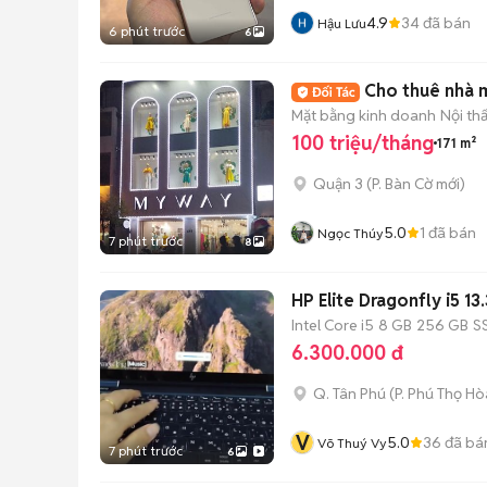
4.9
34
đã bán
Hậu Lưu
6 phút trước
6
Cho thuê nhà m
Mặt bằng kinh doanh
Nội th
100 triệu/tháng
171 m²
Quận 3
(
P. Bàn Cờ
mới)
5.0
1
đã bán
Ngọc Thúy
7 phút trước
8
HP Elite
Intel Core i5
8 GB
256 GB
S
6.300.000 đ
Q. Tân Phú
(
P. Phú Thọ Hò
V
5.0
36
đã bá
Võ Thuý Vy
7 phút trước
6