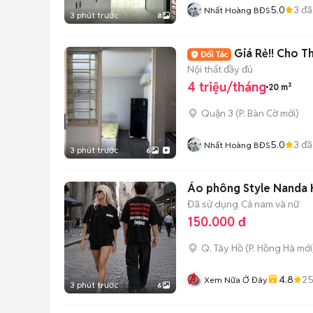
5.0
3
đã
Nhất Hoàng BĐS
3 phút trước
8
Giá Rẻ!! Cho 
Nội thất đầy đủ
4 triệu/tháng
20 m²
Quận 3
(
P. Bàn Cờ
mới)
5.0
3
đã
Nhất Hoàng BĐS
3 phút trước
6
Áo phông Style Nanda K
Đã sử dụng
Cả nam và nữ
150.000 đ
Q. Tây Hồ
(
P. Hồng Hà
mới
4.8
2
Xem Nữa Ở Đây
3 phút trước
6