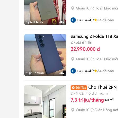
Quận 10
(
P. Hòa Hưng
mới
4.9
34
đã bán
Hậu Lưu
1 phút trước
6
Samsung Z Fold6 1TB X
Z Fold 6
1 TB
22.990.000 đ
Quận 10
(
P. Hòa Hưng
mới
4.9
34
đã bán
Hậu Lưu
2 phút trước
6
Cho Thuê 2PN 
2 PN
Căn hộ dịch vụ, mini
7,3 triệu/tháng
40 m²
Quận 10
(
P. Diên Hồng
mớ