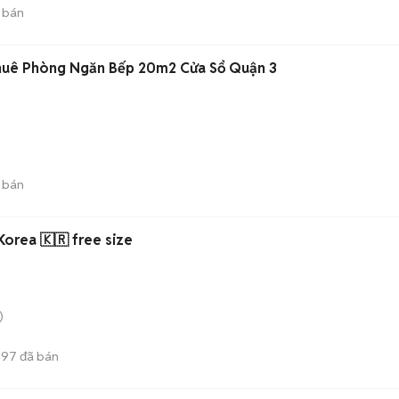
 bán
Thuê Phòng Ngăn Bếp 20m2 Cửa Sổ Quận 3
 bán
orea 🇰🇷 free size
)
597
đã bán