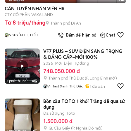
CẦN TUYỂN NHÂN VIÊN HR
CTY CỔ PHẦN VAKA LAND
Từ 8 triệu/tháng
Thành phố Dĩ An
Bấm để hiện số
Chat
NGUYỄN THỊ HIẾU
VF7 PLUS – SUV ĐIỆN SANG TRỌNG
& ĐẲNG CẤP–MỚI 100%
2026
Mới
Điện
Tự động
748.050.000 đ
Thành phố Thủ Đức
(
P. Long Bình
mới)
1 phút trước
8
1
đã bán
Vinfast Xanh Thủ Đức
Bồn cầu TOTO 1 khối Trắng đã qua sử
dụng
Đã sử dụng
Toto
1.500.000 đ
Q. Cầu Giấy
(
P. Nghĩa Đô
mới)
1 phút trước