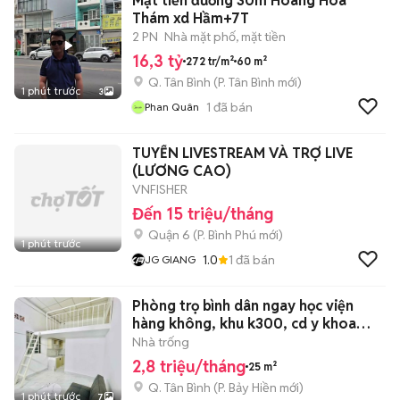
Mặt tiền đường 30m Hoàng Hoa
Thám xd Hầm+7T
2 PN
Nhà mặt phố, mặt tiền
16,3 tỷ
272 tr/m²
60 m²
Q. Tân Bình
(
P. Tân Bình
mới)
1 phút trước
3
1
đã bán
Phan Quân
TUYỂN LIVESTREAM VÀ TRỢ LIVE
(LƯƠNG CAO)
VNFISHER
Đến 15 triệu/tháng
Quận 6
(
P. Bình Phú
mới)
1 phút trước
1.0
1
đã bán
JG GIANG
Phòng trọ bình dân ngay học viện
hàng không, khu k300, cd y khoa
PNT
Nhà trống
2,8 triệu/tháng
25 m²
Q. Tân Bình
(
P. Bảy Hiền
mới)
1 phút trước
7