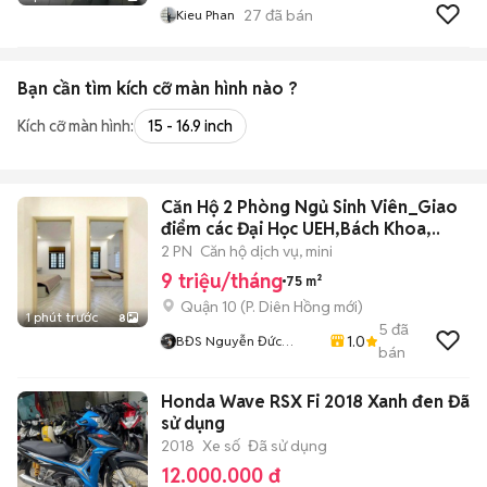
27
đã bán
Kieu Phan
Bạn cần tìm
kích cỡ màn hình
nào ?
Kích cỡ màn hình:
15 - 16.9 inch
Căn Hộ 2 Phòng Ngủ Sinh Viên_Giao
điểm các Đại Học UEH,Bách Khoa,..
2 PN
Căn hộ dịch vụ, mini
9 triệu/tháng
75 m²
Quận 10
(
P. Diên Hồng
mới)
1 phút trước
8
5
đã
1.0
BĐS Nguyễn Đức
bán
Duy805
Honda Wave RSX Fi 2018 Xanh đen Đã
sử dụng
2018
Xe số
Đã sử dụng
12.000.000 đ