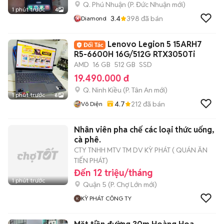
Q. Phú Nhuận
(
P. Đức Nhuận
mới)
1 phút trước
4
3.4
398
đã bán
Diamond
Lenovo Legion 5 15ARH7
R5-6600H 16G/512G RTX3050Ti
AMD
16 GB
512 GB
SSD
19.490.000 đ
Q. Ninh Kiều
(
P. Tân An
mới)
1 phút trước
6
4.7
212
đã bán
Võ Diện
Nhân viên pha chế các loại thức uống,
cà phê.
CTY TNHH MTV TM DV KỲ PHÁT ( QUÁN ĂN
TIẾN PHÁT)
Đến 12 triệu/tháng
1 phút trước
Quận 5
(
P. Chợ Lớn
mới)
KỲ PHÁT CÔNG TY