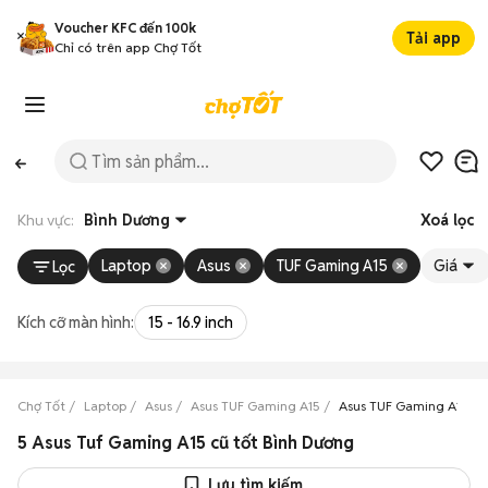
Voucher KFC đến 100k
Tải app
Chỉ có trên app Chợ Tốt
Khu vực:
Bình Dương
Xoá lọc
Laptop
Asus
TUF Gaming A15
Giá
Lọc
Kích cỡ màn hình:
15 - 16.9 inch
Chợ Tốt
Laptop
Asus
Asus TUF Gaming A15
Asus TUF Gaming A15 B
5 Asus Tuf Gaming A15 cũ tốt Bình Dương
Lưu tìm kiếm