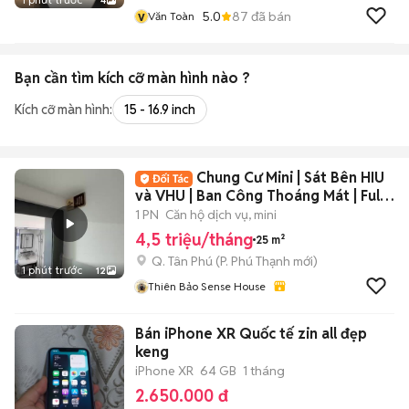
4
v
5.0
87
đã bán
Văn Toàn
Bạn cần tìm
kích cỡ màn hình
nào ?
Kích cỡ màn hình:
15 - 16.9 inch
Chung Cư Mini | Sát Bên HIU
và VHU | Ban Công Thoáng Mát | Full
NT
1 PN
Căn hộ dịch vụ, mini
4,5 triệu/tháng
25 m²
Q. Tân Phú
(
P. Phú Thạnh
mới)
1 phút trước
12
Thiên Bảo Sense House
Bán iPhone XR Quốc tế zin all đẹp
keng
iPhone XR
64 GB
1 tháng
2.650.000 đ