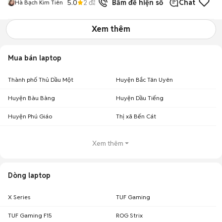
5.0
2
đã bán
Bấm để hiện số
Chat
Hà Bạch Kim Tiên
Xem thêm
Mua bán laptop
Thành phố Thủ Dầu Một
Huyện Bắc Tân Uyên
Huyện Bàu Bàng
Huyện Dầu Tiếng
Huyện Phú Giáo
Thị xã Bến Cát
Xem thêm
Dòng laptop
X Series
TUF Gaming
TUF Gaming F15
ROG Strix