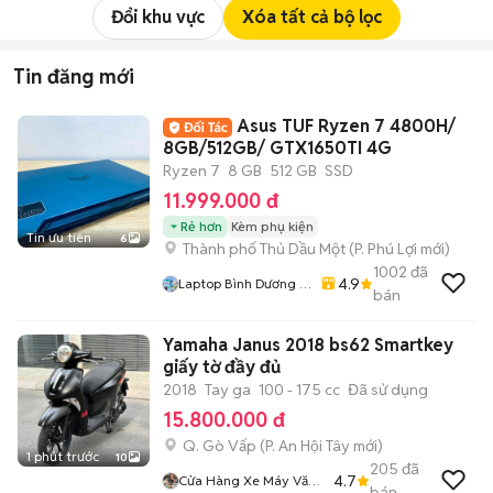
Đổi khu vực
Xóa tất cả bộ lọc
Tin đăng mới
Asus TUF Ryzen 7 4800H/
8GB/512GB/ GTX1650TI 4G
Ryzen 7
8 GB
512 GB
SSD
11.999.000 đ
Rẻ hơn
Kèm phụ kiện
Tin ưu tiên
6
Thành phố Thủ Dầu Một
(
P. Phú Lợi
mới)
1002
đã
4.9
Laptop Bình Dương (
bán
Huỳnh Gia )
Yamaha Janus 2018 bs62 Smartkey
giấy tờ đầy đủ
2018
Tay ga
100 - 175 cc
Đã sử dụng
15.800.000 đ
Q. Gò Vấp
(
P. An Hội Tây
mới)
1 phút trước
10
205
đã
4.7
Cửa Hàng Xe Máy Văn
bán