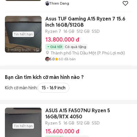
Thien Dang
Asus TUF Gaming A15 Ryzen 7 15.6
inch 16GB/512GB
Ryzen 7
16 GB
512 GB
SSD
Tin hết hạn
13.800.000 đ
Giá tốt
Có quà tặng
3 tháng trước
5
Thành phố Thủ Dầu Một
(
P. Phú Lợi
mới)
5.0
60
đã bán
Bạn cần tìm
kích cỡ màn hình
nào ?
Kích cỡ màn hình:
15 - 16.9 inch
ASUS A15 FA507NU Ryzen 5
16GB/RTX 4050
Ryzen 5
16 GB
512 GB
SSD
Tin hết hạn
15.600.000 đ