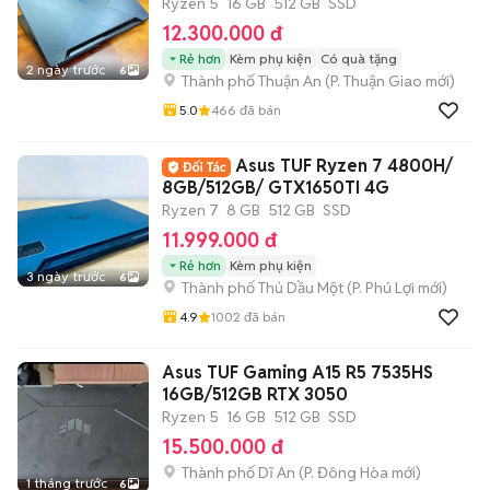
Ryzen 5
16 GB
512 GB
SSD
12.300.000 đ
Rẻ hơn
Kèm phụ kiện
Có quà tặng
2 ngày trước
6
Thành phố Thuận An
(
P. Thuận Giao
mới)
5.0
466
đã bán
Asus TUF Ryzen 7 4800H/
8GB/512GB/ GTX1650TI 4G
Ryzen 7
8 GB
512 GB
SSD
11.999.000 đ
Rẻ hơn
Kèm phụ kiện
3 ngày trước
6
Thành phố Thủ Dầu Một
(
P. Phú Lợi
mới)
4.9
1002
đã bán
Asus TUF Gaming A15 R5 7535HS
16GB/512GB RTX 3050
Ryzen 5
16 GB
512 GB
SSD
15.500.000 đ
Thành phố Dĩ An
(
P. Đông Hòa
mới)
1 tháng trước
6