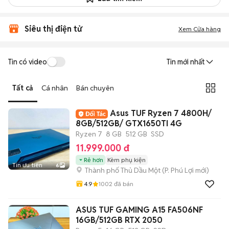
Siêu thị điện tử
Xem Cửa hàng
Tin có video
Tin mới nhất
Tất cả
Cá nhân
Bán chuyên
Asus TUF Ryzen 7 4800H/
8GB/512GB/ GTX1650TI 4G
Ryzen 7
8 GB
512 GB
SSD
11.999.000 đ
Rẻ hơn
Kèm phụ kiện
Tin ưu tiên
6
Thành phố Thủ Dầu Một
(
P. Phú Lợi
mới)
4.9
1002
đã bán
ASUS TUF GAMING A15 FA506NF
16GB/512GB RTX 2050