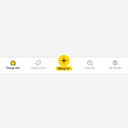
Trang chủ
Quản lý tin
Liên hệ
Tài khoản
Đăng tin
109.000 Bình chọn
Tải ứng dụng Chợ Tốt