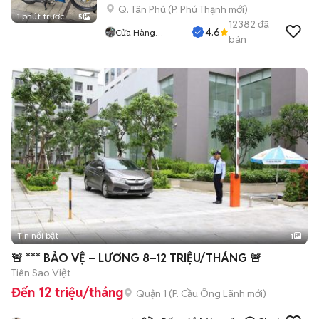
Q. Tân Phú
(
P. Phú Thạnh
mới)
1 phút trước
5
12382
đã
4.6
Cửa Hàng
bán
Tuanduy
Tin nổi bật
1
🚨 *** BẢO VỆ – LƯƠNG 8–12 TRIỆU/THÁNG 🚨
Tiên Sao Việt
Đến 12 triệu/tháng
Quận 1
(
P. Cầu Ông Lãnh
mới)