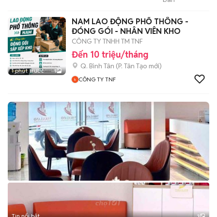
Phúc
NAM LAO ĐỘNG PHỔ THÔNG -
ĐÓNG GÓI - NHÂN VIÊN KHO
CÔNG TY TNHH TM TNF
Đến 10 triệu/tháng
Q. Bình Tân
(
P. Tân Tạo
mới)
1 phút trước
1
CÔNG TY TNF
Tin nổi bật
3