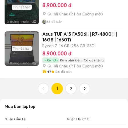
8.900.000 đ
Tin hết hạn
Q. Hải Châu
(
P. Hòa Cường
mới)
3 tháng trước
36
đã bán
5
Asus TUF A15 FA506II | R7-4800H |
16GB | 1650Ti
Ryzen 7
16 GB
256 GB
SSD
Tin hết hạn
8.900.000 đ
Rẻ hơn
Kèm phụ kiện
Có quà tặng
3 tháng trước
3
Q. Hải Châu
(
P. Hòa Cường
mới)
4.7
136
đã bán
1
2
Mua bán laptop
Quận Cẩm Lệ
Quận Hải Châu