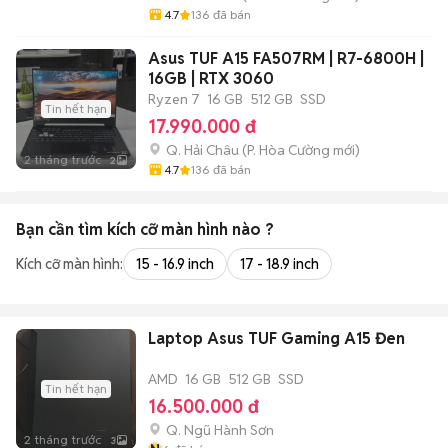
4.7
136
đã bán
Asus TUF A15 FA507RM | R7-6800H |
16GB | RTX 3060
Ryzen 7
16 GB
512 GB
SSD
Tin hết hạn
17.990.000 đ
Q. Hải Châu
(
P. Hòa Cường
mới)
2 tháng trước
2
4.7
136
đã bán
Bạn cần tìm
kích cỡ màn hình
nào ?
Kích cỡ màn hình:
15 - 16.9 inch
17 - 18.9 inch
Laptop Asus TUF Gaming A15 Đen
AMD
16 GB
512 GB
SSD
Tin hết hạn
16.500.000 đ
Q. Ngũ Hành Sơn
2 tháng trước
3