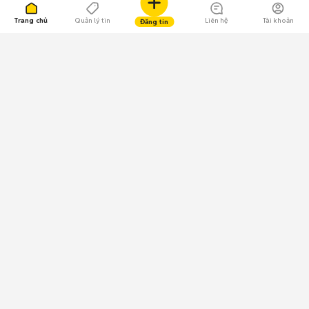
Trang chủ
Quản lý tin
Liên hệ
Tài khoản
Đăng tin
109.000 Bình chọn
Tải ứng dụng Chợ Tốt
Về Chợ Tốt
Quy chế sàn
Chính sách bảo mật
Giải quyết tranh chấp
CÔNG TY TNHH CHỢ TỐT - Người đại diện theo pháp luật:
Nguyễn Trọng Tấn; GPDKKD: 0312120782 do Sở KH & ĐT TP.HCM cấp ngày
11/01/2013;
GPMXH: 185/GP-BTTTT do Bộ Thông tin và Truyền thông
cấp ngày 09/07/2024 - Chịu trách nhiệm
nội dung: Trần Hoàng Ly.
Chính sách sử dụng
Địa chỉ: Tầng 18, Toà nhà UOA, Số 6 đường Tân Trào, Phường Tân Mỹ,