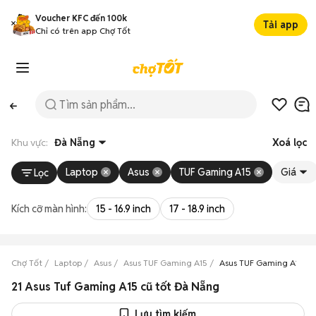
Voucher KFC đến 100k
Tải app
Chỉ có trên app Chợ Tốt
Khu vực:
Đà Nẵng
Xoá lọc
Laptop
Asus
TUF Gaming A15
Giá
Lọc
Kích cỡ màn hình:
15 - 16.9 inch
17 - 18.9 inch
Chợ Tốt
Laptop
Asus
Asus TUF Gaming A15
Asus TUF Gaming A15 Đ
21 Asus Tuf Gaming A15 cũ tốt Đà Nẵng
Lưu tìm kiếm