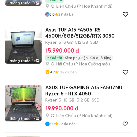
1 tháng trước
5
Q. Liên Chiểu
(
P. Hòa Khánh
mới)
5.0
29
đã bán
Asus TUF A15 FA506: R5-
4600H/8GB/512GB/RTX 3050
Ryzen 5
8 GB
512 GB
SSD
15.990.000 đ
Giá tốt
Kèm phụ kiện
Có quà tặng
1 tháng trước
3
Q. Hải Châu
(
P. Hòa Cường
mới)
4.7
136
đã bán
ASUS TUF GAMING A15 FA507NU
Ryzen 5 - RTX 4050
Ryzen 5
16 GB
512 GB
SSD
19.990.000 đ
Q. Liên Chiểu
(
P. Hòa Khánh
mới)
1 tháng trước
4
5.0
29
đã bán