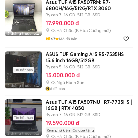
Asus TUF A15 FA507RM: R7-
6800H/16G/512G/RTX 3060
Ryzen 7
16 GB
512 GB
SSD
17.990.000 đ
Q. Hải Châu
(
P. Hòa Cường
mới)
2 tháng trước
3
4.7
136
đã bán
ASUS TUF Gaming A15 R5-7535HS
15.6 inch 16GB/512GB
Ryzen 5
16 GB
512 GB
SSD
Tin hết hạn
15.000.000 đ
Q. Ngũ Hành Sơn
2 tháng trước
5
N
6
đã bán
Asus TUF A15 FA507NU | R7-7735HS |
16GB | RTX 4050
Ryzen 7
16 GB
512 GB
SSD
Tin hết hạn
19.590.000 đ
Kèm phụ kiện
Có quà tặng
2 tháng trước
3
Q. Hải Châu
(
P. Hòa Cường
mới)