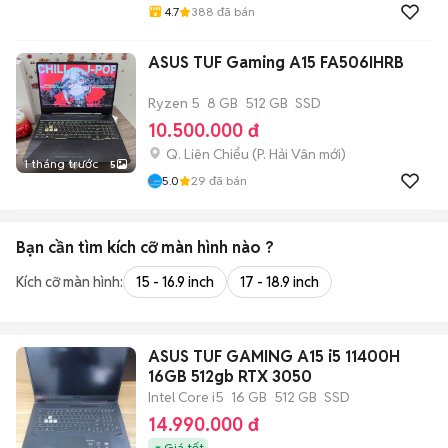
4.7
388
đã bán
ASUS TUF Gaming A15 FA506IHRB
Ryzen 5
8 GB
512 GB
SSD
10.500.000 đ
Q. Liên Chiểu
(
P. Hải Vân
mới)
1 tháng trước
5
5.0
29
đã bán
Bạn cần tìm
kích cỡ màn hình
nào ?
Kích cỡ màn hình:
15 - 16.9 inch
17 - 18.9 inch
ASUS TUF GAMING A15 i5 11400H
16GB 512gb RTX 3050
Intel Core i5
16 GB
512 GB
SSD
14.990.000 đ
Giá tốt