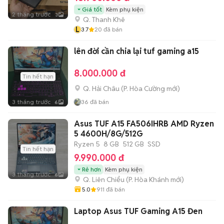
Giá tốt
Kèm phụ kiện
2 tháng trước
3
Q. Thanh Khê
L
3.7
20
đã bán
lên đời cần chia lại tuf gaming a15
8.000.000 đ
Tin hết hạn
Q. Hải Châu
(
P. Hòa Cường
mới)
3 tháng trước
36
đã bán
6
Asus TUF A15 FA506IHRB AMD Ryzen
5 4600H/8G/512G
Ryzen 5
8 GB
512 GB
SSD
Tin hết hạn
9.990.000 đ
Rẻ hơn
Kèm phụ kiện
3 tháng trước
6
Q. Liên Chiểu
(
P. Hòa Khánh
mới)
5.0
911
đã bán
Laptop Asus TUF Gaming A15 Đen