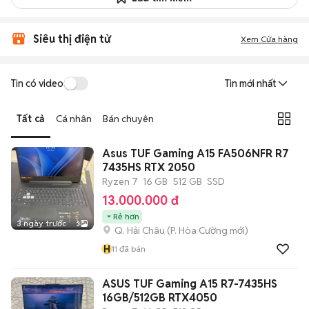
Siêu thị điện tử
Xem Cửa hàng
Tin có video
Tin mới nhất
Tất cả
Cá nhân
Bán chuyên
Asus TUF Gaming A15 FA506NFR R7
7435HS RTX 2050
Ryzen 7
16 GB
512 GB
SSD
13.000.000 đ
Rẻ hơn
3 ngày trước
3
Q. Hải Châu
(
P. Hòa Cường
mới)
H
11
đã bán
ASUS TUF Gaming A15 R7-7435HS
16GB/512GB RTX4050