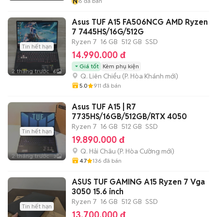
N
6
đã bán
Asus TUF A15 FA506NCG AMD Ryzen
7 7445HS/16G/512G
Ryzen 7
16 GB
512 GB
SSD
Tin hết hạn
14.990.000 đ
Giá tốt
Kèm phụ kiện
2 tháng trước
6
Q. Liên Chiểu
(
P. Hòa Khánh
mới)
5.0
911
đã bán
Asus TUF A15 | R7
7735HS/16GB/512GB/RTX 4050
Ryzen 7
16 GB
512 GB
SSD
Tin hết hạn
19.890.000 đ
Q. Hải Châu
(
P. Hòa Cường
mới)
2 tháng trước
3
4.7
136
đã bán
ASUS TUF GAMING A15 Ryzen 7 Vga
3050 15.6 inch
Ryzen 7
16 GB
512 GB
SSD
Tin hết hạn
13.700.000 đ