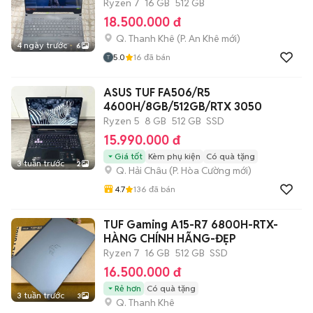
Ryzen 7
16 GB
512 GB
18.500.000 đ
Q. Thanh Khê
(
P. An Khê
mới)
4 ngày trước
6
5.0
16
đã bán
ASUS TUF FA506/R5
4600H/8GB/512GB/RTX 3050
Ryzen 5
8 GB
512 GB
SSD
15.990.000 đ
Giá tốt
Kèm phụ kiện
Có quà tặng
3 tuần trước
2
Q. Hải Châu
(
P. Hòa Cường
mới)
4.7
136
đã bán
TUF Gaming A15-R7 6800H-RTX-
HÀNG CHÍNH HÃNG-ĐẸP
Ryzen 7
16 GB
512 GB
SSD
16.500.000 đ
Rẻ hơn
Có quà tặng
3 tuần trước
3
Q. Thanh Khê