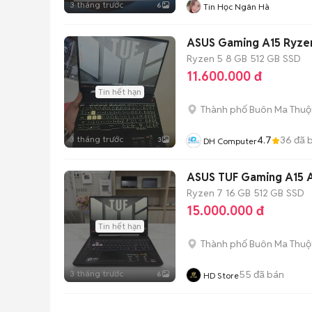
3 tháng trước
6
Tin Học Ngân Hà
ASUS Gaming A15 Ryze
Ryzen 5
8 GB
512 GB
SSD
11.600.000 đ
Tin hết hạn
Thành phố Buôn Ma Thuộ
3 tháng trước
4.7
36
đã 
3
DH Computer
ASUS TUF Gaming A15 A
Ryzen 7
16 GB
512 GB
SSD
15.000.000 đ
Tin hết hạn
Thành phố Buôn Ma Thuộ
3 tháng trước
55
đã bán
6
HD Store