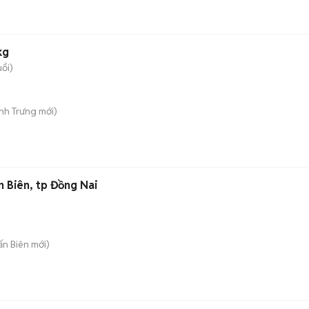
kg
uổi)
ình Trưng
mới)
n Biên, tp Đồng Nai
rấn Biên
mới)