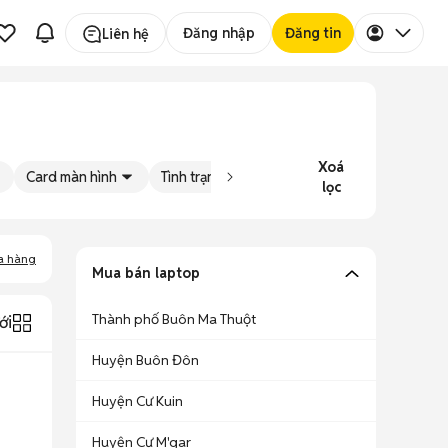
Đăng nhập
Đăng tin
Liên hệ
Xoá
Card màn hình
Tình trạng
Đăng bởi
lọc
a hàng
Mua bán laptop
Thành phố Buôn Ma Thuột
ới
Huyện Buôn Đôn
Huyện Cư Kuin
Huyện Cư M'gar