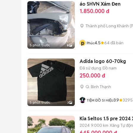
áo SHVN Xám Đen
1.850.000 đ
Thành phố Long Khánh
(
p
4.5
64
đã bán
Phúc
5 phút trước
8
Adida logo 60-70kg
Đã sử dụng
Đồ nam
250.000 đ
Q. Bình Thạnh
3.9
3295
TIỆM ĐỒ SI HIỆU
5 phút trước
3
Kia Seltos 1.5 pre 202
2024
9.000 km
Xăng
Tự độ
645.000.000 đ