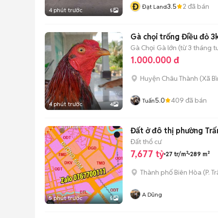
Đ
3.5
2
đã bán
Đạt Land
4 phút trước
5
Gà chọi trống Điều đỏ 3
Gà Chọi
Gà lớn (từ 3 tháng t
1.000.000 đ
Huyện Châu Thành
(
Xã B
5.0
409
đã bán
Tuấn
4 phút trước
4
Đất ở đô thị phường Trấ
Đất thổ cư
7,677 tỷ
27 tr/m²
289 m²
Thành phố Biên Hòa
(
P. T
A Dũng
5 phút trước
5