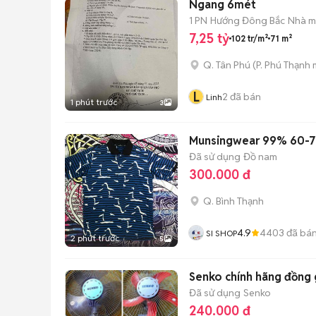
Ngang 6mét
1 PN
Hướng Đông Bắc
Nhà mặ
7,25 tỷ
102 tr/m²
71 m²
Q. Tân Phú
(
P. Phú Thạnh
m
L
2
đã bán
Linh
1 phút trước
3
Munsingwear 99% 60-
Đã sử dụng
Đồ nam
300.000 đ
Q. Bình Thạnh
4.9
4403
đã bá
SI SHOP
2 phút trước
5
Đã sử dụng
Senko
240.000 đ