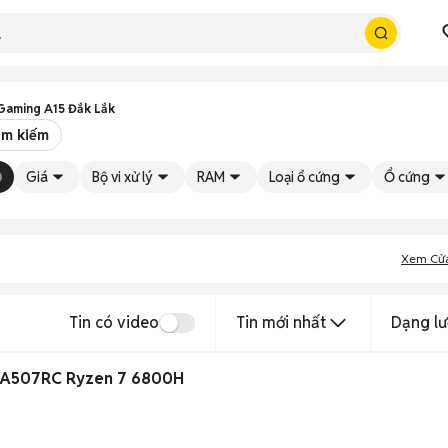
Gaming A15 Đắk Lắk
ìm kiếm
Giá
Bộ vi xử lý
RAM
Loại ổ cứng
Ổ cứng
Xem Cử
Tin có video
Tin mới nhất
Dạng lư
FA507RC Ryzen 7 6800H