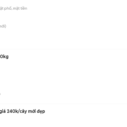
t phố, mặt tiền
ới)
70kg
n
Senko chính hãng đồng giá 240k/cây mới đẹp