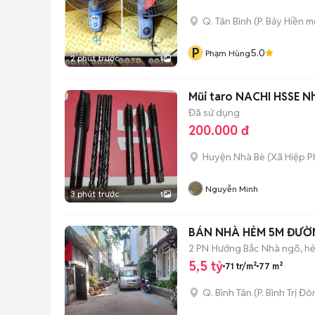
Q. Tân Bình
(
P. Bảy Hiền
mớ
P
5.0
Phạm Hùng
2 phút trước
1
Mũi taro NACHI HSSE Nh
Đã sử dụng
200.000 đ
Huyện Nhà Bè
(
Xã Hiệp P
Nguyễn Minh
3 phút trước
1
BÁN NHÀ HẺM 5M ĐƯỜ
2 PN
Hướng Bắc
Nhà ngõ, h
5,5 tỷ
71 tr/m²
77 m²
Q. Bình Tân
(
P. Bình Trị Đ