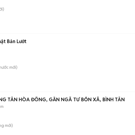
i)
ật Bản Lướt
hước
mới)
NG TÂN HÒA ĐÔNG, GẦN NGÃ TƯ BỐN XÃ, BÌNH TÂN
ẻm
ông
mới)