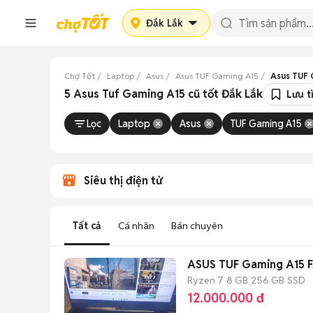
Đắk Lắk
Chợ Tốt
Laptop
Asus
Asus TUF Gaming A15
Asus TUF 
5 Asus Tuf Gaming A15 cũ tốt Đắk Lắk
Lưu t
Lọc
Laptop
Asus
TUF Gaming A15
Siêu thị điện tử
Tất cả
Cá nhân
Bán chuyên
ASUS TUF Gaming A15 
Ryzen 7
8 GB
256 GB
SSD
12.000.000 đ