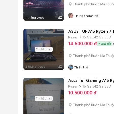
Thành phố Buôn Ma Thuộ
Tin Học Ngân Hà
1 tháng trước
3
ASUS TUF A15 Ryzen 7 
Ryzen 7
16 GB
512 GB
SSD
14.500.000 đ
Giá tốt
Tin hết hạn
Thành phố Buôn Ma Thuộ
2 tháng trước
5
Thiên Phú
Asus Tuf Gaming A15 R
Ryzen 9
16 GB
512 GB
SSD
10.500.000 đ
Tin hết hạn
Thành phố Buôn Ma Thuộ