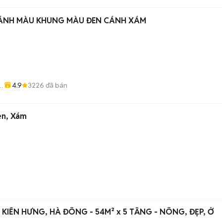
CÁNH MÀU KHUNG MÀU ĐEN CÁNH XÁM
4.9
3226
đã bán
n
en, Xám
 KIẾN HƯNG, HÀ ĐÔNG - 54M² x 5 TẦNG - NÔNG, ĐẸP, Ở