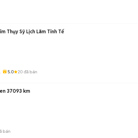
im Thụy Sỹ Lịch Lãm Tinh Tế
5.0
20
đã bán
Đen 37093 km
ã bán