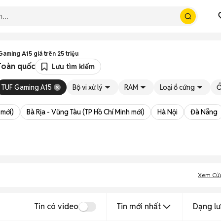
aming A15 giá trên 25 triệu
 Toàn quốc
Lưu tìm kiếm
TUF Gaming A15
Bộ vi xử lý
RAM
Loại ổ cứng
Ổ
 mới)
Bà Rịa - Vũng Tàu (TP Hồ Chí Minh mới)
Hà Nội
Đà Nẵng
Xem Cử
Tin có video
Tin mới nhất
Dạng lư