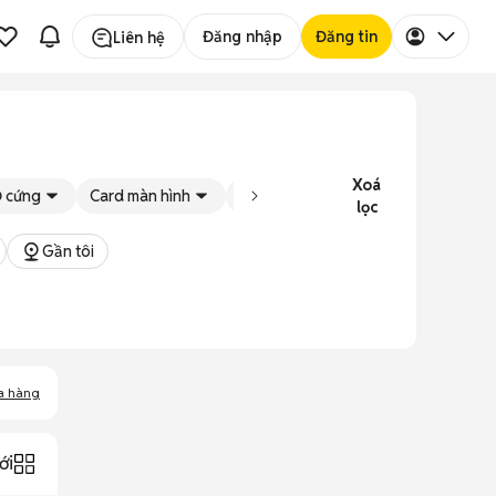
Đăng nhập
Đăng tin
Liên hệ
Xoá
 cứng
Card màn hình
Kích cỡ màn hình
Tình trạng
lọc
Gần tôi
a hàng
ới