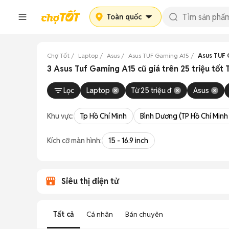
Toàn quốc
Chợ Tốt
Laptop
Asus
Asus TUF Gaming A15
Asus TUF G
3 Asus Tuf Gaming A15 cũ giá trên 25 triệu tốt
Lọc
Laptop
Từ 25 triệu đ
Asus
Khu vực:
Tp Hồ Chí Minh
Bình Dương (TP Hồ Chí Minh
Kích cỡ màn hình:
15 - 16.9 inch
Siêu thị điện tử
Tất cả
Cá nhân
Bán chuyên