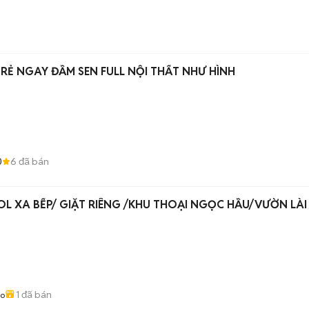
RẺ NGAY ĐẦM SEN FULL NỘI THẤT NHƯ HÌNH
0
6
đã bán
L XA BẾP/ GIẶT RIÊNG /KHU THOẠI NGỌC HẦU/VƯỜN LÀI
1
đã bán
ao