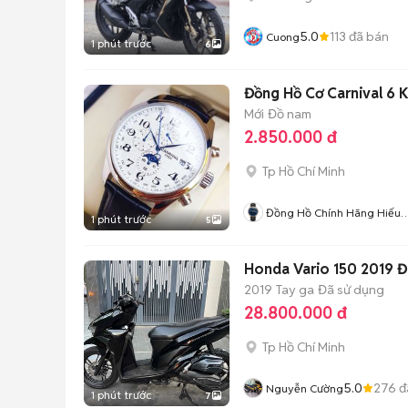
5.0
113
đã bán
Cuong
1 phút trước
6
Đồng Hồ Cơ Carnival 6 K
Mới
Đồ nam
2.850.000 đ
Tp Hồ Chí Minh
Đồng Hồ Chính Hãng Hiếu
1 phút trước
5
Nguyễn
Honda Vario 150 2019 
2019
Tay ga
Đã sử dụng
28.800.000 đ
Tp Hồ Chí Minh
5.0
276
đ
Nguyễn Cường
1 phút trước
7