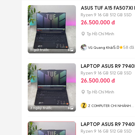
ASUS TUF A15 FA507XI
Ryzen 9
16 GB
512 GB
SSD
26.500.000 đ
Tp Hồ Chí Minh
5.0
58
đã
Vũ Quang Khải
11 giờ trước
6
LAPTOP ASUS R9 7940H
Ryzen 9
16 GB
512 GB
SSD
26.500.000 đ
Tp Hồ Chí Minh
Z
Z COMPUTER CHI NHÁNH
3 ngày trước
6
BÌNH THẠNH
LAPTOP ASUS R9 7940H
Ryzen 9
16 GB
512 GB
SSD