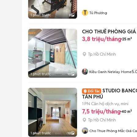
T
Tú Phương
1 phút trước
2
CHO THUÊ PHÒNG GIÁ 
3,8 triệu/tháng
25 m²
Tp Hồ Chí Minh
5.
Kiều Oanh NeWay Home
1 phút trước
10
STUDIO BANCO
TÂN PHÚ
1 PN
Căn hộ dịch vụ, mini
7,5 triệu/tháng
40 m²
Tp Hồ Chí Minh
Cho Thue Phòng Mắc Giá C
1 phút trước
12