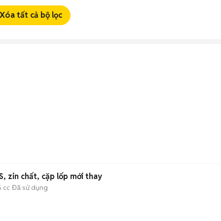
Xóa tất cả bộ lọc
 zin chất, cặp lốp mới thay
5 cc
Đã sử dụng