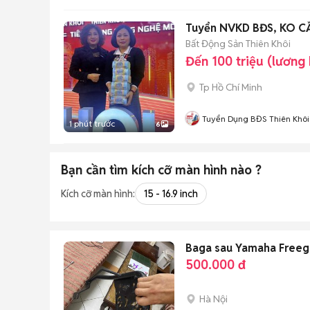
Tuyển NVKD BĐS, KO 
Bất Động Sản Thiên Khôi
Đến 100 triệu (lương
Tp Hồ Chí Minh
Tuyển Dụng BĐS Thiên Khôi
1 phút trước
6
Bạn cần tìm
kích cỡ màn hình
nào ?
Kích cỡ màn hình:
15 - 16.9 inch
Baga sau Yamaha Free
500.000 đ
Hà Nội