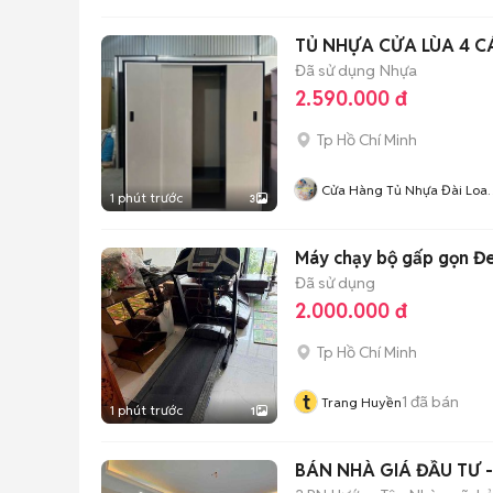
TỦ NHỰA CỬA LÙA 4 
Đã sử dụng
Nhựa
2.590.000 đ
Tp Hồ Chí Minh
Cửa Hàng Tủ Nhựa Đài Loa
1 phút trước
3
Hoàng Quân
Máy chạy bộ gấp gọn Đ
Đã sử dụng
2.000.000 đ
Tp Hồ Chí Minh
t
1
đã bán
Trang Huyền
1 phút trước
1
BÁN NHÀ GIÁ ĐẦU TƯ -