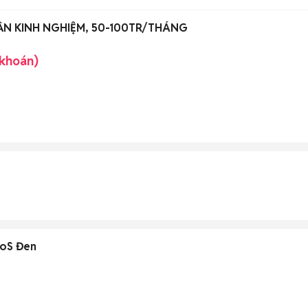
CẦN KINH NGHIỆM, 50-100TR/THÁNG
 khoán)
goS Đen