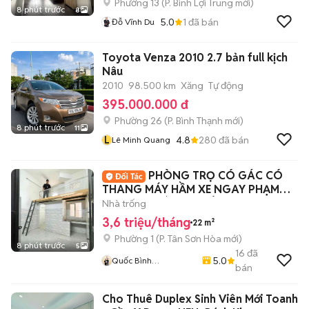
Phường 13
(
P. Bình Lợi Trung
mới)
8 phút trước
8
5.0
1
đã bán
Đỗ Vĩnh Du
Toyota Venza 2010 2.7 bản full kịch
Nâu
2010
98.500 km
Xăng
Tự động
395.000.000 đ
Phường 26
(
P. Bình Thạnh
mới)
8 phút trước
11
L
4.8
280
đã bán
Lê Minh Quang
PHÒNG TRỌ CÓ GÁC CÓ
THANG MÁY HẦM XE NGAY PHẠM
VĂN HAI GIÁ SINH VIÊN
Nhà trống
3,6 triệu/tháng
22 m²
Phường 1
(
P. Tân Sơn Hòa
mới)
8 phút trước
5
16
đã
5.0
Quốc Bình
bán
Lovanhome
Cho Thuê Duplex Sinh Viên Mới Toanh