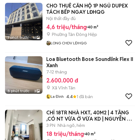
CHO THUÊ CĂN HỘ 1P NGỦ DUPEX
TÁCH BẾP NGAY LĐHQG
Nội thất đầy đủ
4,6 triệu/tháng
40 m²
Phường Tân Đông Hiệp
7 phút trước
10
LONG CHDV LĐHQG
Loa Bluetooth Bose Soundlink Flex II
Xanh
7-12 tháng
2.600.000 đ
Xã Vĩnh Tân
8 phút trước
2
L
4.4
1
đã bán
La Đình
CHỈ 18TR NHÀ HXT, 40M2 | 4 TẦNG
,CÓ NT VỪA Ở VỪA KD | NGUYỄN XÍ,
BT.
3 PN
Nhà ngõ, hẻm
18 triệu/tháng
40 m²