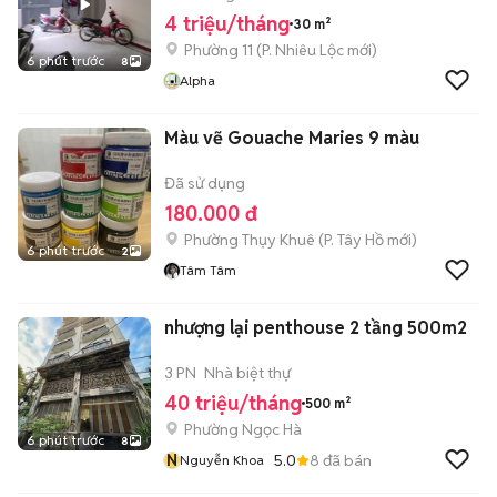
4 triệu/tháng
30 m²
Phường 11
(
P. Nhiêu Lộc
mới)
6 phút trước
8
Alpha
Màu vẽ Gouache Maries 9 màu
Đã sử dụng
180.000 đ
Phường Thụy Khuê
(
P. Tây Hồ
mới)
6 phút trước
2
Tâm Tâm
nhượng lại penthouse 2 tầng 500m2
3 PN
Nhà biệt thự
40 triệu/tháng
500 m²
Phường Ngọc Hà
6 phút trước
8
N
5.0
8
đã bán
Nguyễn Khoa