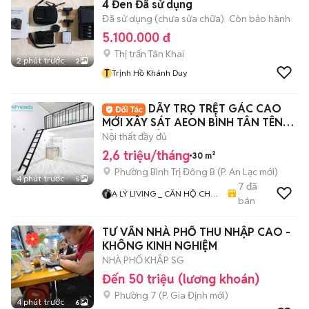
4 Đen Đã sử dụng
Đã sử dụng (chưa sửa chữa)
Còn bảo hành
5.100.000 đ
Thị trấn Tân Khai
2 phút trước
2
T
Trịnh Hồ Khánh Duy
DÃY TRỌ TRỆT GÁC CAO
MỚI XÂY SÁT AEON BÌNH TÂN TÊN
LỬA MỚI TỈNH LỘ 10
Nội thất đầy đủ
2,6 triệu/tháng
30 m²
Phường Bình Trị Đông B
(
P. An Lạc
mới)
4 phút trước
5
7
đã
A LÝ LIVING _ CĂN HỘ CHO
bán
THUÊ TP.HCM - PHÒNG TRỌ
- MBKD - KIOT - CHDV -
TƯ VẤN NHÀ PHỐ THU NHẬP CAO -
CHUNG CƯ - NHÀ Ở
KHÔNG KINH NGHIỆM
NHÀ PHỐ KHẮP SG
Đến 50 triệu (lương khoán)
Phường 7
(
P. Gia Định
mới)
4 phút trước
6