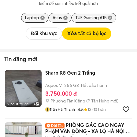
kiếm để xem nhiều kết quả hơn
Laptop
Asus
TUF Gaming A15
Đổi khu vực
Xóa tất cả bộ lọc
Tin đăng mới
Sharp R8 Gen 2 Trắng
Aquos V
256 GB
Hết bảo hành
3.750.000 đ
Phường Tân Kiểng
(
P. Tân Hưng
mới)
2 phút trước
4
T
4.8
13
đã bán
Trần Hải Thanh
PHÒNG GÁC CAO NGAY
PHẠM VĂN ĐỒNG - XA LỘ HÀ NỘI -