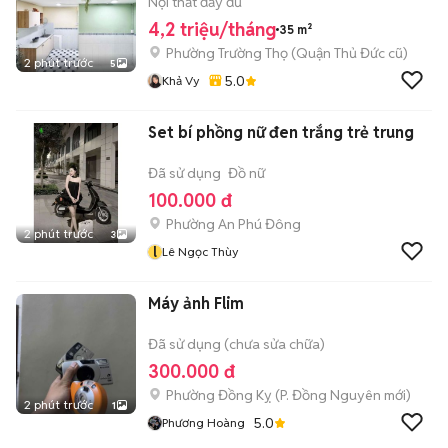
ĐẠI HỌC KIẾN TRÚC
Nội thất đầy đủ
4,2 triệu/tháng
35 m²
Phường Trường Thọ (Quận Thủ Đức cũ)
2 phút trước
5
5.0
Khả Vy
Set bí phồng nữ đen trắng trẻ trung
Đã sử dụng
Đồ nữ
100.000 đ
Phường An Phú Đông
2 phút trước
3
l
Lê Ngọc Thùy
Máy ảnh Flim
Đã sử dụng (chưa sửa chữa)
300.000 đ
Phường Đồng Kỵ
(
P. Đồng Nguyên
mới)
2 phút trước
1
5.0
Phương Hoàng