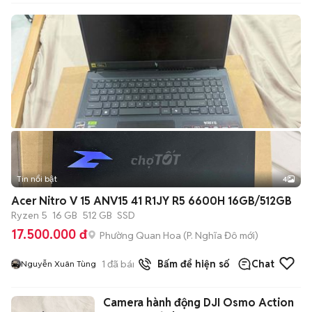
Tin nổi bật
4
Acer Nitro V 15 ANV15 41 R1JY R5 6600H 16GB/512GB
Ryzen 5
16 GB
512 GB
SSD
17.500.000 đ
Phường Quan Hoa
(
P. Nghĩa Đô
mới)
1
đã bán
Bấm để hiện số
Chat
Nguyễn Xuân Tùng
Camera hành động DJI Osmo Action