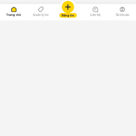
Trang chủ
Quản lý tin
Liên hệ
Tài khoản
Đăng tin
109.000 Bình chọn
Tải ứng dụng Chợ Tốt
Về Chợ Tốt
Quy chế sàn
Chính sách bảo mật
Giải quyết tranh chấp
CÔNG TY TNHH CHỢ TỐT - Người đại diện theo pháp luật:
Nguyễn Trọng Tấn; GPDKKD: 0312120782 do Sở KH & ĐT TP.HCM cấp ngày
11/01/2013;
GPMXH: 185/GP-BTTTT do Bộ Thông tin và Truyền thông
cấp ngày 09/07/2024 - Chịu trách nhiệm
nội dung: Trần Hoàng Ly.
Chính sách sử dụng
Địa chỉ: Tầng 18, Toà nhà UOA, Số 6 đường Tân Trào, Phường Tân Mỹ,
Thành phố Hồ Chí Minh, Việt Nam;
Email: trogiup@chotot.vn -