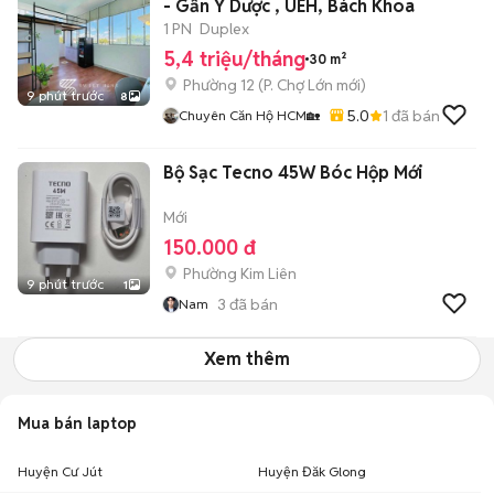
- Gần Y Dược , UEH, Bách Khoa
1 PN
Duplex
5,4 triệu/tháng
30 m²
Phường 12
(
P. Chợ Lớn
mới)
9 phút trước
8
5.0
1
đã bán
Chuyên Căn Hộ HCM🏡
Bộ Sạc Tecno 45W Bóc Hộp Mới
Mới
150.000 đ
Phường Kim Liên
9 phút trước
1
3
đã bán
Nam
Xem thêm
Mua bán laptop
Huyện Cư Jút
Huyện Đăk Glong