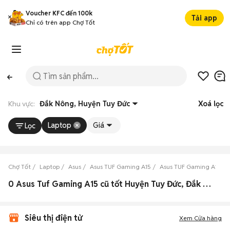
Voucher KFC đến 100k
Tải app
Chỉ có trên app Chợ Tốt
Khu vực:
Đắk Nông, Huyện Tuy Đức
Xoá lọc
Laptop
Giá
Lọc
Chợ Tốt
Laptop
Asus
Asus TUF Gaming A15
Asus TUF Gaming A15 Đ
0 Asus Tuf Gaming A15 cũ tốt Huyện Tuy Đức, Đắk Nông
Siêu thị điện tử
Xem Cửa hàng