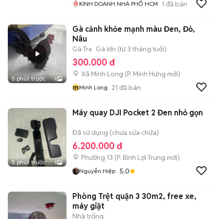
1
đã bán
KINH DOANH NHÀ PHỐ HCM
Gà cảnh khỏe mạnh màu Đen, Đỏ,
Nâu
Gà Tre
Gà lớn (từ 3 tháng tuổi)
300.000 đ
Xã Minh Long
(
P. Minh Hưng
mới)
5 phút trước
1
m
21
đã bán
Minh Long
Máy quay DJI Pocket 2 Đen nhỏ gọn
Đã sử dụng (chưa sửa chữa)
6.200.000 đ
Phường 13
(
P. Bình Lợi Trung
mới)
5 phút trước
1
5.0
Nguyễn Hiệp
Phòng Trệt quận 3 30m2, free xe,
máy giặt
Nhà trống