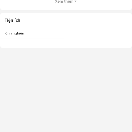
Xem thêm
Tiện ích
Kinh nghiệm