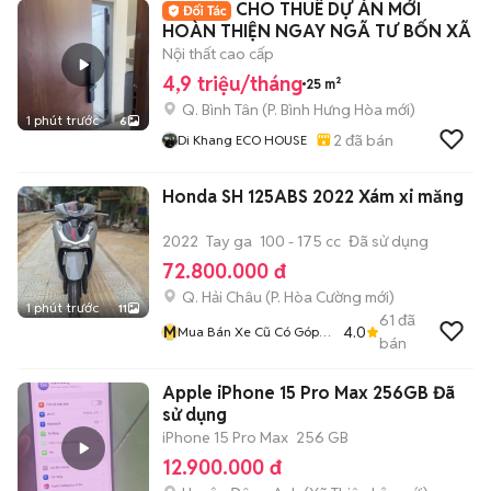
CHO THUÊ DỰ ÁN MỚI
HOÀN THIỆN NGAY NGÃ TƯ BỐN XÃ
Nội thất cao cấp
4,9 triệu/tháng
25 m²
Q. Bình Tân
(
P. Bình Hưng Hòa
mới)
1 phút trước
6
2
đã bán
Di Khang ECO HOUSE
Honda SH 125ABS 2022 Xám xi măng
2022
Tay ga
100 - 175 cc
Đã sử dụng
72.800.000 đ
Q. Hải Châu
(
P. Hòa Cường
mới)
1 phút trước
11
61
đã
M
4.0
Mua Bán Xe Cũ Có Góp
bán
Nợ Xấu
Apple iPhone 15 Pro Max 256GB Đã
sử dụng
iPhone 15 Pro Max
256 GB
12.900.000 đ