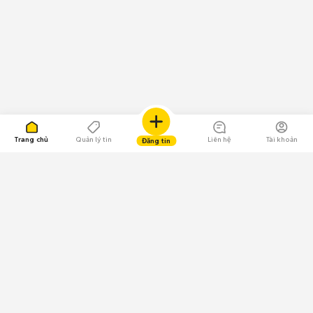
Trang chủ
Quản lý tin
Liên hệ
Tài khoản
Đăng tin
109.000 Bình chọn
Tải ứng dụng Chợ Tốt
Về Chợ Tốt
Quy chế sàn
Chính sách bảo mật
Giải quyết tranh chấp
CÔNG TY TNHH CHỢ TỐT - Người đại diện theo pháp luật: