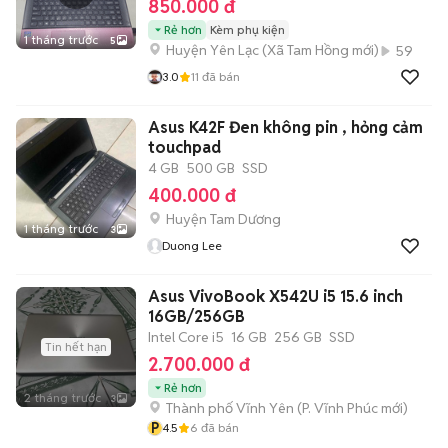
850.000 đ
Rẻ hơn
Kèm phụ kiện
1 tháng trước
5
Huyện Yên Lạc
(
Xã Tam Hồng
mới)
59
3.0
11
đã bán
Asus K42F Đen không pin , hỏng cảm
touchpad
4 GB
500 GB
SSD
400.000 đ
Huyện Tam Dương
1 tháng trước
3
Duong Lee
Asus VivoBook X542U i5 15.6 inch
16GB/256GB
Intel Core i5
16 GB
256 GB
SSD
Tin hết hạn
2.700.000 đ
Rẻ hơn
2 tháng trước
3
Thành phố Vĩnh Yên
(
P. Vĩnh Phúc
mới)
P
4.5
6
đã bán