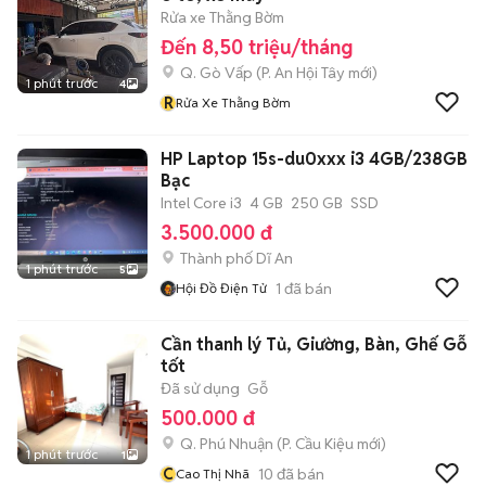
Rửa xe Thằng Bờm
Đến 8,50 triệu/tháng
Q. Gò Vấp
(
P. An Hội Tây
mới)
1 phút trước
4
R
Rửa Xe Thằng Bờm
HP Laptop 15s-du0xxx i3 4GB/238GB
Bạc
Intel Core i3
4 GB
250 GB
SSD
3.500.000 đ
Thành phố Dĩ An
1 phút trước
5
1
đã bán
Hội Đồ Điện Tử
Cần thanh lý Tủ, Giường, Bàn, Ghế Gỗ
tốt
Đã sử dụng
Gỗ
500.000 đ
Q. Phú Nhuận
(
P. Cầu Kiệu
mới)
1 phút trước
1
C
10
đã bán
Cao Thị Nhã