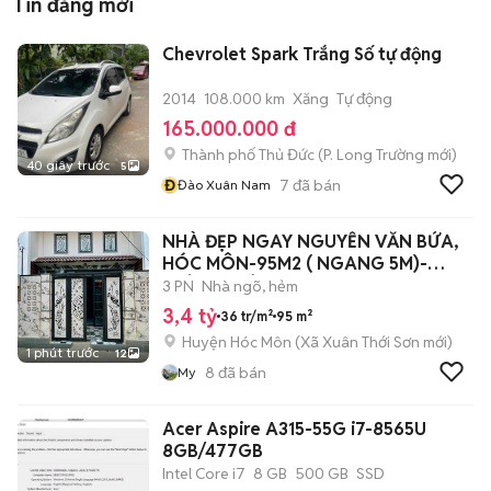
Tin đăng mới
Chevrolet Spark Trắng Số tự động
2014
108.000 km
Xăng
Tự động
165.000.000 đ
Thành phố Thủ Đức
(
P. Long Trường
mới)
40 giây trước
5
Đ
7
đã bán
Đào Xuân Nam
NHÀ ĐẸP NGAY NGUYỄN VĂN BỨA,
HÓC MÔN-95M2 ( NGANG 5M)-
NHỈNH 3 TỶ
3 PN
Nhà ngõ, hẻm
3,4 tỷ
36 tr/m²
95 m²
Huyện Hóc Môn
(
Xã Xuân Thới Sơn
mới)
1 phút trước
12
8
đã bán
My
Acer Aspire A315-55G i7-8565U
8GB/477GB
Intel Core i7
8 GB
500 GB
SSD