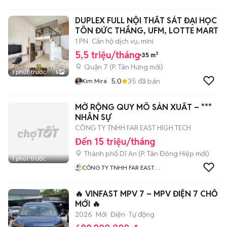
DUPLEX FULL NỘI THẤT SÁT ĐẠI HỌC
TÔN ĐỨC THẮNG, UFM, LOTTE MART
1 PN
Căn hộ dịch vụ, mini
5,5 triệu/tháng
35 m²
Quận 7
(
P. Tân Hưng
mới)
1 phút trước
5
5.0
35
đã bán
Kim Mira
MỞ RỘNG QUY MÔ SẢN XUẤT – ***
NHÂN SỰ
CÔNG TY TNHH FAR EAST HIGH TECH
Đến 15 triệu/tháng
Thành phố Dĩ An
(
P. Tân Đông Hiệp
mới)
1 phút trước
CÔNG TY TNHH FAR EAST
HIGH TECH
🔥 VINFAST MPV 7 – MPV ĐIỆN 7 CHỖ
MỚI 🔥
2026
Mới
Điện
Tự động