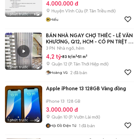
4.000.000 đ
Huyện Vĩnh Cửu
(
P. Tân Triều
mới)
1 phút trước
6
H
Hiếu
BÁN NHÀ NGAY CHỢ THIẾC - LÊ VĂN
KHƯƠNG, Q12, HCM - CÓ PN TRỆT -
4.2 TY
3 PN
Nhà ngõ, hẻm
4,2 tỷ
83 tr/m²
51 m²
Quận 12
(
P. Tân Thới Hiệp
mới)
1 phút trước
12
2
đã bán
Hoàng Vũ
Apple iPhone 13 128GB Vàng đồng
iPhone 13
128 GB
3.000.000 đ
Quận 10
(
P. Vườn Lài
mới)
1 phút trước
3
1
đã bán
Hội Đồ Điện Tử