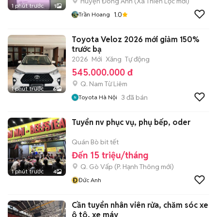
Huyện Đông Anh
(
Xã Thiên Lộc
mới)
1 phút trước
1
1.0
Trần Hoang
Toyota Veloz 2026 mới giảm 150%
trước bạ
2026
Mới
Xăng
Tự động
545.000.000 đ
Q. Nam Từ Liêm
1 phút trước
6
3
đã bán
Toyota Hà Nội
Tuyển nv phục vụ, phụ bếp, oder
Quán Bò bit tết
Đến 15 triệu/tháng
Q. Gò Vấp
(
P. Hạnh Thông
mới)
1 phút trước
4
Đ
Đức Anh
Cần tuyển nhân viên rửa, chăm sóc xe
ô tô, xe máy