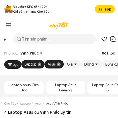
Voucher KFC đến 100k
Tải app
Chỉ có trên app Chợ Tốt
Khu vực:
Vĩnh Phúc
Xoá lọc
Laptop
Asus
Giá
Dòng
Bộ vi xử
Lọc
Laptop Asus Cảm
Laptop Asus
Laptop Asus C
Ứng
Gaming
I5
Chợ Tốt
Laptop
Asus
Asus Vĩnh Phúc
4 Laptop Asus cũ Vĩnh Phúc uy tín