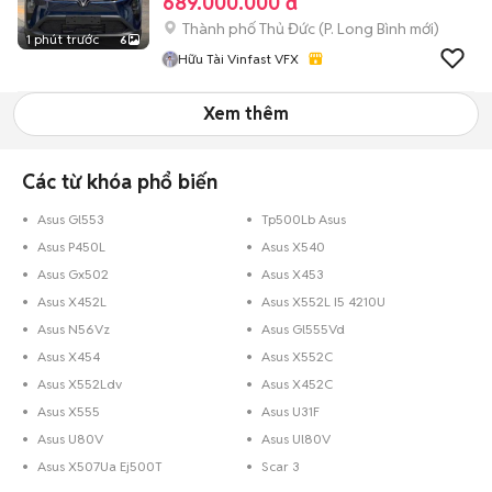
689.000.000 đ
Thành phố Thủ Đức
(
P. Long Bình
mới)
1 phút trước
6
Hữu Tài Vinfast VFX
Xem thêm
Các từ khóa phổ biến
Asus Gl553
Tp500Lb Asus
Asus P450L
Asus X540
Asus Gx502
Asus X453
Asus X452L
Asus X552L I5 4210U
Asus N56Vz
Asus Gl555Vd
Asus X454
Asus X552C
Asus X552Ldv
Asus X452C
Asus X555
Asus U31F
Asus U80V
Asus Ul80V
Asus X507Ua Ej500T
Scar 3