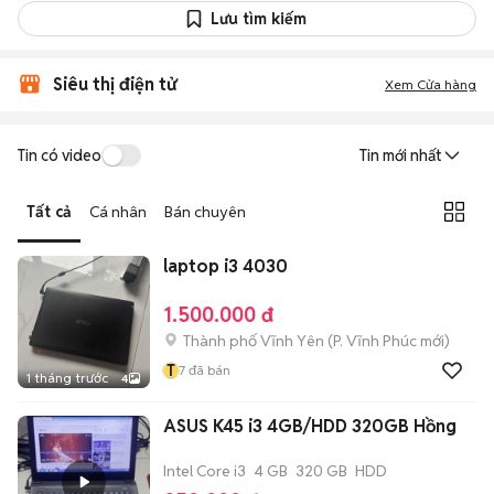
Lưu tìm kiếm
Siêu thị điện tử
Xem Cửa hàng
Tin có video
Tin mới nhất
Tất cả
Cá nhân
Bán chuyên
laptop i3 4030
1.500.000 đ
Thành phố Vĩnh Yên
(
P. Vĩnh Phúc
mới)
T
7
đã bán
1 tháng trước
4
ASUS K45 i3 4GB/HDD 320GB Hồng
Intel Core i3
4 GB
320 GB
HDD