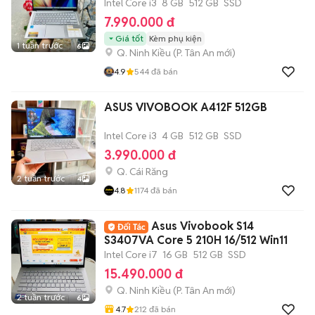
Intel Core i3
8 GB
512 GB
SSD
7.990.000 đ
Giá tốt
Kèm phụ kiện
1 tuần trước
6
Q. Ninh Kiều
(
P. Tân An
mới)
4.9
544
đã bán
ASUS VIVOBOOK A412F 512GB
Intel Core i3
4 GB
512 GB
SSD
3.990.000 đ
Q. Cái Răng
2 tuần trước
4
4.8
1174
đã bán
Asus Vivobook S14
S3407VA Core 5 210H 16/512 Win11
Intel Core i7
16 GB
512 GB
SSD
15.490.000 đ
Q. Ninh Kiều
(
P. Tân An
mới)
2 tuần trước
6
4.7
212
đã bán