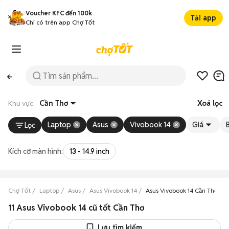
Voucher KFC đến 100k
Tải app
Chỉ có trên app Chợ Tốt
Khu vực:
Cần Thơ
Xoá lọc
Laptop
Asus
Vivobook 14
Giá
B
Lọc
Kích cỡ màn hình:
13 - 14.9 inch
Chợ Tốt
Laptop
Asus
Asus Vivobook 14
Asus Vivobook 14 Cần Thơ
11 Asus Vivobook 14 cũ tốt Cần Thơ
Lưu tìm kiếm