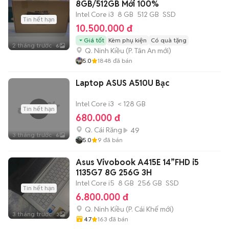
8GB/512GB Mới 100%
Intel Core i3
8 GB
512 GB
SSD
Tin hết hạn
10.500.000 đ
Giá tốt
Kèm phụ kiện
Có quà tặng
2 tháng trước
6
Q. Ninh Kiều
(
P. Tân An
mới)
5.0
1848
đã bán
Laptop ASUS A510U Bạc
Intel Core i3
< 128 GB
Tin hết hạn
680.000 đ
Q. Cái Răng
49
3 tháng trước
6
5.0
9
đã bán
Asus Vivobook A415E 14”FHD i5
1135G7 8G 256G 3H
Intel Core i5
8 GB
256 GB
SSD
Tin hết hạn
6.800.000 đ
Q. Ninh Kiều
(
P. Cái Khế
mới)
3 tháng trước
3
4.7
163
đã bán