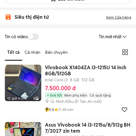
Siêu thị điện tử
Xem Cửa hàng
Tin có video
Tin mới nhất
Tất cả
Cá nhân
Bán chuyên
Vivobook X1404ZA I3-1215U 14 inch
8GB/512GB
Intel Core i3
8 GB
512 GB
7.500.000 đ
Giá tốt
Kèm phụ kiện
Có quà tặng
12 giờ trước
5
Q. Ninh Kiều
(
P. Tân An
mới)
P
5.0
21
đã bán
Asus Vivobook 14 i3-1215u/8/512g BH
7/2027 zin tem