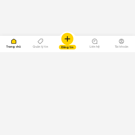
Trang chủ
Quản lý tin
Liên hệ
Tài khoản
Đăng tin
109.000 Bình chọn
Tải ứng dụng Chợ Tốt
Về Chợ Tốt
Quy chế sàn
Chính sách bảo mật
Giải quyết tranh chấp