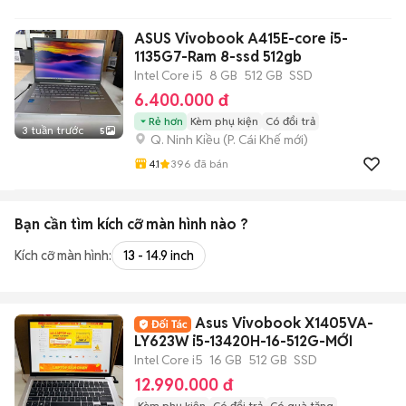
ASUS Vivobook A415E-core i5-
1135G7-Ram 8-ssd 512gb
Intel Core i5
8 GB
512 GB
SSD
6.400.000 đ
Rẻ hơn
Kèm phụ kiện
Có đổi trả
3 tuần trước
5
Q. Ninh Kiều
(
P. Cái Khế
mới)
4.1
396
đã bán
Bạn cần tìm
kích cỡ màn hình
nào ?
Kích cỡ màn hình:
13 - 14.9 inch
Asus Vivobook X1405VA-
LY623W i5-13420H-16-512G-MỚI
Intel Core i5
16 GB
512 GB
SSD
12.990.000 đ
Kèm phụ kiện
Có đổi trả
Có quà tặng