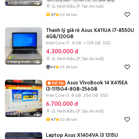
4 tuần trước
6
Q. Ninh Kiều
(
P. Tân An
mới)
4.7
212
đã bán
Thanh lý giá rẻ Asus X411UA i7-8550U
4GB/120GB
Intel Core i7
4 GB
< 128 GB
SSD
4.300.000 đ
Q. Ninh Kiều
(
P. Tân An
mới)
1 tháng trước
5
4.9
215
đã bán
Asus VivoBook 14 X415EA
i3-1115G4-8GB-256GB
Intel Core i3
8 GB
256 GB
SSD
6.700.000 đ
Q. Ninh Kiều
(
P. Tân An
mới)
1 tháng trước
6
4.7
212
đã bán
Laptop Asus X1404VA i3 1315U