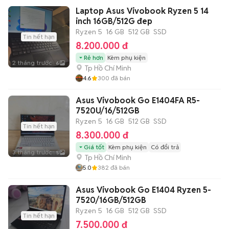
Laptop Asus Vivobook Ryzen 5 14
inch 16GB/512G đep
Ryzen 5
16 GB
512 GB
SSD
Tin hết hạn
8.200.000 đ
Rẻ hơn
Kèm phụ kiện
2 tháng trước
6
Tp Hồ Chí Minh
4.6
300
đã bán
Asus Vivobook Go E1404FA R5-
7520U/16/512GB
Ryzen 5
16 GB
512 GB
SSD
Tin hết hạn
8.300.000 đ
Giá tốt
Kèm phụ kiện
Có đổi trả
3 tháng trước
5
Tp Hồ Chí Minh
5.0
382
đã bán
Asus Vivobook Go E1404 Ryzen 5-
7520/16GB/512GB
Ryzen 5
16 GB
512 GB
SSD
Tin hết hạn
7.500.000 đ