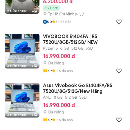
6.200.000 đ
Rẻ hơn
2 tuần trước
4
Tp Hồ Chí Minh
37
5.0
32
đã bán
VIVOBOOK E1404FA | R5
7520U/8GB/512GB/ NEW
Ryzen 5
8 GB
512 GB
SSD
16.990.000 đ
Đà Nẵng
3 tuần trước
2
4.7
136
đã bán
Asus Vivobook Go E1404FA/R5
7520U/8G/512G/New Hãng
AMD
8 GB
512 GB
SSD
16.990.000 đ
Đà Nẵng
3 tuần trước
2
4.7
136
đã bán