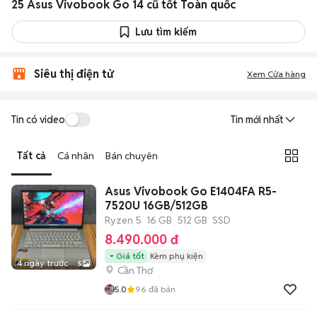
25 Asus Vivobook Go 14 cũ tốt Toàn quốc
Lưu tìm kiếm
Siêu thị điện tử
Xem Cửa hàng
Tin có video
Tin mới nhất
Tất cả
Cá nhân
Bán chuyên
Asus Vivobook Go E1404FA R5-
7520U 16GB/512GB
Ryzen 5
16 GB
512 GB
SSD
8.490.000 đ
Giá tốt
Kèm phụ kiện
4 ngày trước
5
Cần Thơ
5.0
96
đã bán