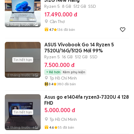
512G New Hãng
Ryzen 5
8 GB
512 GB
SSD
17.490.000 đ
Cần Thơ
2 tháng trước
3
4.7
136
đã bán
ASUS Vivobook Go 14 Ryzen 5
7520U/16G/512G Mới 99%
Ryzen 5
16 GB
512 GB
SSD
Tin hết hạn
7.500.000 đ
Rẻ hơn
Kèm phụ kiện
2 tháng trước
6
Tp Hồ Chí Minh
H
3.4
380
đã bán
Asus go e1404fa ryzen3-7320U 4 128
FHD
5.000.000 đ
Tin hết hạn
Tp Hồ Chí Minh
2 tháng trước
4.6
55
đã bán
6