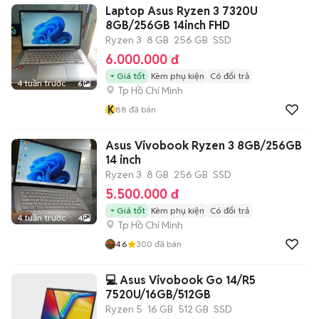
Laptop Asus Ryzen 3 7320U
8GB/256GB 14inch FHD
Ryzen 3
8 GB
256 GB
SSD
6.000.000 đ
Giá tốt
Kèm phụ kiện
Có đổi trả
4 tuần trước
6
Tp Hồ Chí Minh
K
88
đã bán
Asus Vivobook Ryzen 3 8GB/256GB
14 inch
Ryzen 3
8 GB
256 GB
SSD
5.500.000 đ
Giá tốt
Kèm phụ kiện
Có đổi trả
4 tuần trước
4
Tp Hồ Chí Minh
4.6
300
đã bán
💻 Asus Vivobook Go 14/R5
7520U/16GB/512GB
Ryzen 5
16 GB
512 GB
SSD