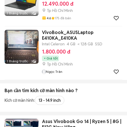
12.490.000 đ
Tp Hồ Chí Minh
1 tháng trước
3
4.6
175
đã bán
VivoBook_ASUSLaptop
E410KA_E410KA
Intel Celeron
4 GB
< 128 GB
SSD
1.800.000 đ
Giá tốt
1 tháng trước
3
Tp Hồ Chí Minh
Ngọc Trân
Bạn cần tìm
kích cỡ màn hình
nào ?
Kích cỡ màn hình:
13 - 14.9 inch
Asus Vivobook Go 14 | Ryzen 5 | 8G |