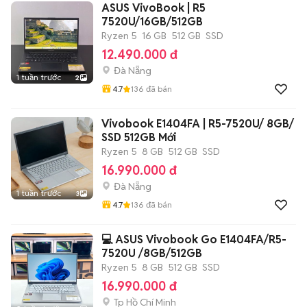
ASUS VivoBook | R5
7520U/16GB/512GB
Ryzen 5
16 GB
512 GB
SSD
12.490.000 đ
Đà Nẵng
1 tuần trước
2
4.7
136
đã bán
Vivobook E1404FA | R5-7520U/ 8GB/
SSD 512GB Mới
Ryzen 5
8 GB
512 GB
SSD
16.990.000 đ
Đà Nẵng
1 tuần trước
3
4.7
136
đã bán
💻 ASUS Vivobook Go E1404FA/R5-
7520U /8GB/512GB
Ryzen 5
8 GB
512 GB
SSD
16.990.000 đ
Tp Hồ Chí Minh