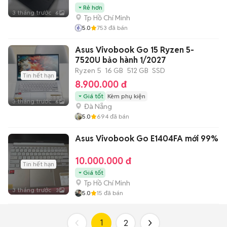
Rẻ hơn
3 tháng trước
6
Tp Hồ Chí Minh
5.0
753
đã bán
Asus Vivobook Go 15 Ryzen 5-
7520U bảo hành 1/2027
Ryzen 5
16 GB
512 GB
SSD
Tin hết hạn
8.900.000 đ
Giá tốt
Kèm phụ kiện
3 tháng trước
6
Đà Nẵng
5.0
694
đã bán
Asus Vivobook Go E1404FA mới 99%
10.000.000 đ
Tin hết hạn
Giá tốt
Tp Hồ Chí Minh
3 tháng trước
3
5.0
15
đã bán
1
2