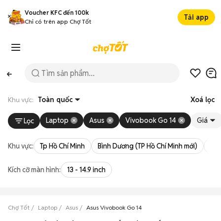
Voucher KFC đến 100k
Tải app
Chỉ có trên app Chợ Tốt
Khu vực:
Toàn quốc
Xoá lọc
Laptop
Asus
Vivobook Go 14
Giá
Lọc
Khu vực:
Tp Hồ Chí Minh
Bình Dương (TP Hồ Chí Minh mới)
Bà 
Kích cỡ màn hình:
13 - 14.9 inch
Chợ Tốt
Laptop
Asus
Asus Vivobook Go 14