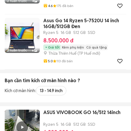
2 tuần trước
4
4.6
175
đã bán
Asus Go 14 Ryzen 5-7520U 14 inch
16GB/512GB Đen
Ryzen 5
16 GB
512 GB
SSD
8.500.000 đ
Giá tốt
Kèm phụ kiện
Có quà tặng
2 tuần trước
6
Thừa Thiên Huế
(
TP Huế
mới)
5.0
113
đã bán
Bạn cần tìm
kích cỡ màn hình
nào ?
Kích cỡ màn hình:
13 - 14.9 inch
ASUS VIVOBOOK GO 16/512 14inch
Ryzen 5
16 GB
512 GB
SSD