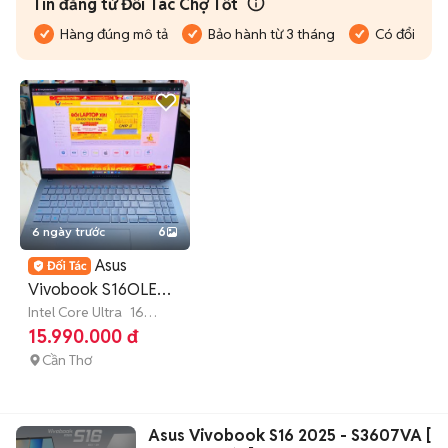
Tin đăng từ Đối Tác Chợ Tốt
Hàng đúng mô tả
Bảo hành từ 3 tháng
Có đổi trả
6 ngày trước
6
Asus
Vivobook S16OLED
3.2K S5606MA UL5-
Intel Core Ultra
16
GB
512 GB
SSD
15.990.000 đ
125H 16/512
Cần Thơ
Asus Vivobook S16 2025 - S3607VA [