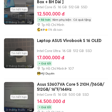
Box + BH Dài ]
Intel Core i5
16 GB
512 GB
SSD
Tin hết hạn
12.500.000 đ
Rẻ hơn
Kèm phụ kiện
Có quà tặng
2 tháng trước
6
Tp Hồ Chí Minh
C
4.9
178
đã bán
Laptop ASUS Vivobook S 16 OLED
Intel Core Ultra
16 GB
512 GB
SSD
Tin hết hạn
17.000.000 đ
Giá tốt
3 tháng trước
5
Tp Hồ Chí Minh
107
M
Mỹ Duyên
Asus S3607VA Core 5 210H /|16GB/
512GB/ 16"F/144Hz
Intel Core i5
16 GB
500 GB
SSD
Tin hết hạn
14.500.000 đ
Giá tốt
3 tháng trước
6