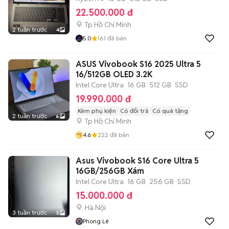
22.500.000 đ
Tp Hồ Chí Minh
2 tuần trước
4
5.0
161
đã bán
ASUS Vivobook S16 2025 Ultra 5
16/512GB OLED 3.2K
Intel Core Ultra
16 GB
512 GB
SSD
19.990.000 đ
Kèm phụ kiện
Có đổi trả
Có quà tặng
2 tuần trước
6
Tp Hồ Chí Minh
4.6
222
đã bán
Asus Vivobook S16 Core Ultra 5
16GB/256GB Xám
Intel Core Ultra
16 GB
256 GB
SSD
15.000.000 đ
Hà Nội
3 tuần trước
5
Phong Lê