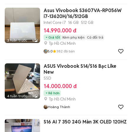
Asus Vivobook S3607VA-RP056W
i7-13620H/16/512GB
Intel Core i7
16 GB
512 GB
14.990.000 đ
Giá tốt
Kèm phụ kiện
Có đổi trả
3 tuần trước
5
Tp Hồ Chí Minh
5.0
382
đã bán
ASUS Vivobook S14/S16 Bạc Like
New
SSD
14.000.000 đ
Rẻ hơn
4 tuần trước
5
Tp Hồ Chí Minh
Hoàng Thành
S16 AI 7 350 24G Màn 3K OLED 120HZ