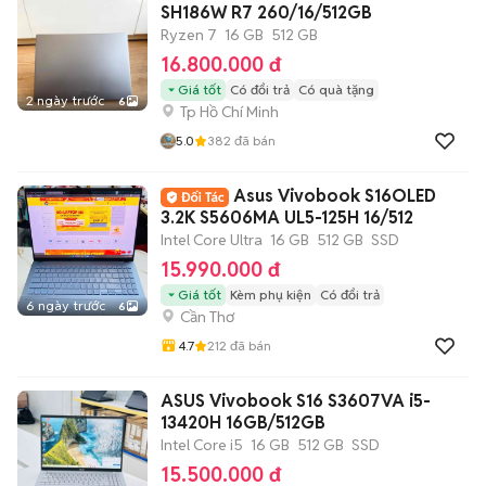
SH186W R7 260/16/512GB
Ryzen 7
16 GB
512 GB
16.800.000 đ
Giá tốt
Có đổi trả
Có quà tặng
2 ngày trước
6
Tp Hồ Chí Minh
5.0
382
đã bán
Asus Vivobook S16OLED
3.2K S5606MA UL5-125H 16/512
Intel Core Ultra
16 GB
512 GB
SSD
15.990.000 đ
Giá tốt
Kèm phụ kiện
Có đổi trả
6 ngày trước
6
Cần Thơ
4.7
212
đã bán
ASUS Vivobook S16 S3607VA i5-
13420H 16GB/512GB
Intel Core i5
16 GB
512 GB
SSD
15.500.000 đ