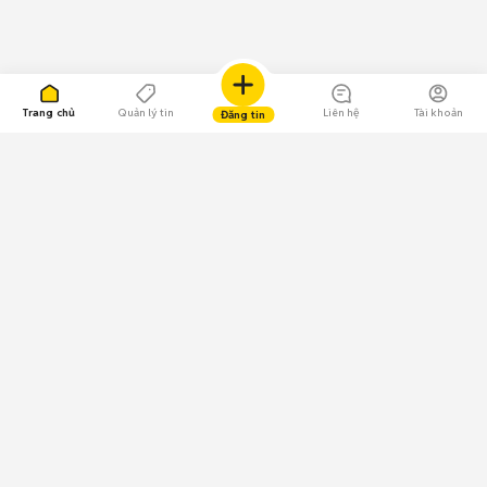
Trang chủ
Quản lý tin
Liên hệ
Tài khoản
Đăng tin
109.000 Bình chọn
Tải ứng dụng Chợ Tốt
Về Chợ Tốt
Quy chế sàn
Chính sách bảo mật
Giải quyết tranh chấp
CÔNG TY TNHH CHỢ TỐT - Người đại diện theo pháp luật: