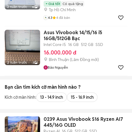
Giá tốt
Có quà tặng
2 tuần trước
6
Tp Hồ Chí Minh
4.3
4
đã bán
Asus Vivobook 14/15/16 i5
16GB/512GB Bạc
Intel Core i5
16 GB
512 GB
SSD
16.000.000 đ
Bình Thuận
(
Lâm Đồng
mới)
2 tuần trước
3
Bảo Nguyễn
Bạn cần tìm
kích cỡ màn hình
nào ?
Kích cỡ màn hình:
13 - 14.9 inch
15 - 16.9 inch
0239 Asus Vivobook S16 Ryzen AI7
445/16G OLED
Ryzen AI
16 GB
512 GB
SSD