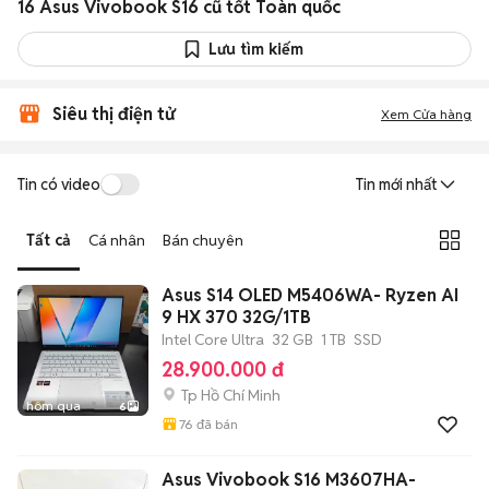
16 Asus Vivobook S16 cũ tốt Toàn quốc
Lưu tìm kiếm
Siêu thị điện tử
Xem Cửa hàng
Tin có video
Tin mới nhất
Tất cả
Cá nhân
Bán chuyên
Asus S14 OLED M5406WA- Ryzen AI
9 HX 370 32G/1TB
Intel Core Ultra
32 GB
1 TB
SSD
28.900.000 đ
Tp Hồ Chí Minh
hôm qua
6
76
đã bán
Asus Vivobook S16 M3607HA-