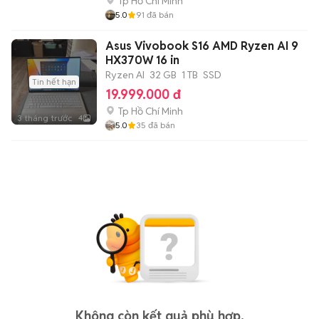
Tp Hồ Chí Minh
5.0
91
đã bán
Asus Vivobook S16 AMD Ryzen AI 9
HX370W 16 in
Ryzen AI
32 GB
1 TB
SSD
Tin hết hạn
19.999.000 đ
Tp Hồ Chí Minh
3 tháng trước
4
5.0
35
đã bán
Không còn kết quả phù hợp.