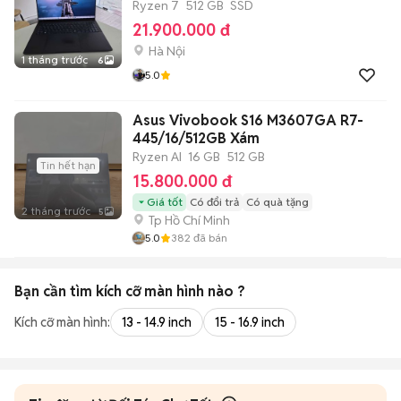
Ryzen 7
512 GB
SSD
21.900.000 đ
Hà Nội
1 tháng trước
6
5.0
Asus Vivobook S16 M3607GA R7-
445/16/512GB Xám
Ryzen AI
16 GB
512 GB
Tin hết hạn
15.800.000 đ
Giá tốt
Có đổi trả
Có quà tặng
2 tháng trước
5
Tp Hồ Chí Minh
5.0
382
đã bán
Bạn cần tìm
kích cỡ màn hình
nào ?
Kích cỡ màn hình:
13 - 14.9 inch
15 - 16.9 inch