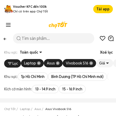
Voucher KFC đến 100k
Tải app
Chỉ có trên app Chợ Tốt
Khu vực:
Toàn quốc
Xoá lọc
Laptop
Asus
Vivobook S16
Giá
Lọc
Khu vực:
Tp Hồ Chí Minh
Bình Dương (TP Hồ Chí Minh mới)
Bà 
Kích cỡ màn hình:
13 - 14.9 inch
15 - 16.9 inch
Chợ Tốt
Laptop
Asus
Asus Vivobook S16