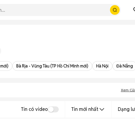
 mới)
Bà Rịa - Vũng Tàu (TP Hồ Chí Minh mới)
Hà Nội
Đà Nẵng
Xem Cử
Tin có video
Tin mới nhất
Dạng lư