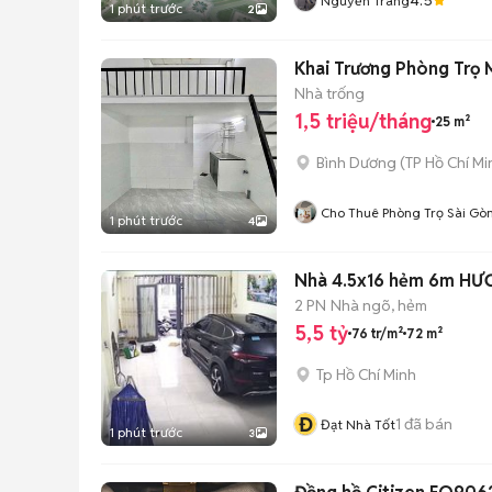
Nguyễn Trang
1 phút trước
2
Khai Trương Phòng Trọ 
Nhà trống
1,5 triệu/tháng
25 m²
Bình Dương
(
TP Hồ Chí Mi
Cho Thuê Phòng Trọ Sài Gò
1 phút trước
4
Nhà 4.5x16 hẻm 6m HƯ
2 PN
Nhà ngõ, hẻm
5,5 tỷ
76 tr/m²
72 m²
Tp Hồ Chí Minh
Đ
1
đã bán
Đạt Nhà Tốt
1 phút trước
3