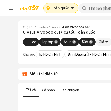
Toàn quốc
Chợ Tốt
Laptop
Asus
Asus Vivobook S17
0 Asus Vivobook S17 cũ tốt Toàn quốc
Lọc
Laptop
Asus
538
Giá
Khu vực:
Tp Hồ Chí Minh
Bình Dương (TP Hồ Chí Minh
Siêu thị điện tử
Tất cả
Cá nhân
Bán chuyên