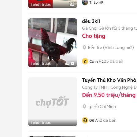
Thảo HR
1 phút trước
1
đều 3ki1
Gà Chọi
Gà lớn (từ 3 tháng t
Cho tặng
Bến Tre
(
Vĩnh Long
mới)
c
25
đã bán
Cảnh Hù
1 phút trước
1
Tuyển Thủ Kho Văn Phò
Công Ty TNHH Công Nghệ Đ
Đến 9,50 triệu/tháng
Tp Hồ Chí Minh
Đ
2
đã bán
Đề An
1 phút trước