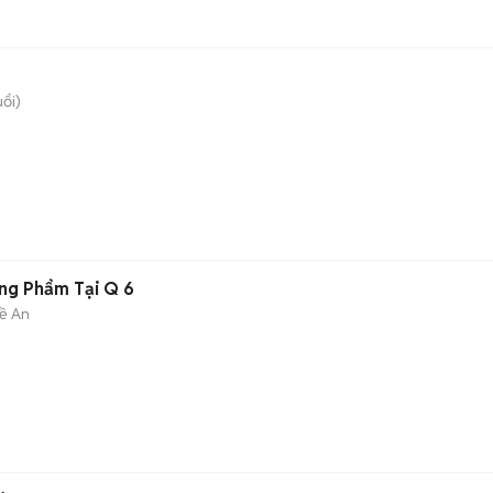
uổi)
ng Phẩm Tại Q 6
ề An