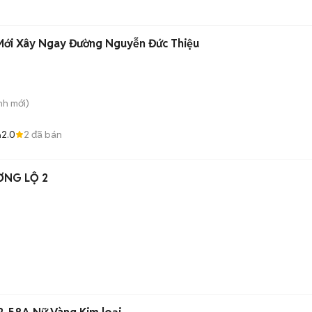
Mới Xây Ngay Đường Nguyễn Đức Thiệu
nh
mới)
2.0
2
đã bán
n
ƠNG LỘ 2