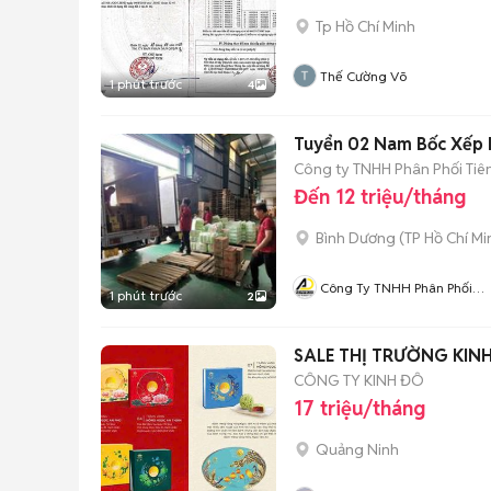
Tp Hồ Chí Minh
Thế Cường Võ
1 phút trước
4
Tuyển 02 Nam Bốc Xếp 
Công ty TNHH Phân Phối Tiên
Đến 12 triệu/tháng
Bình Dương
(
TP Hồ Chí Mi
Công Ty TNHH Phân Phối
1 phút trước
2
Tiên Tiến
SALE THỊ TRƯỜNG KIN
CÔNG TY KINH ĐÔ
17 triệu/tháng
Quảng Ninh