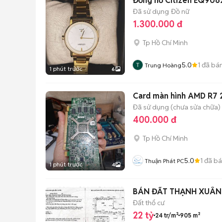
Đồng hồ Citizen EQ906
Đã sử dụng
Đồ nữ
1.300.000 đ
Tp Hồ Chí Minh
5.0
1
đã bá
Trung Hoàng
1 phút trước
6
Card màn hình AMD R7 
Đã sử dụng (chưa sửa chữa)
400.000 đ
Tp Hồ Chí Minh
5.0
1
đã b
Thuận Phát PC
1 phút trước
4
BÁN ĐẤT THẠNH XUÂN -
Đất thổ cư
22 tỷ
24 tr/m²
905 m²