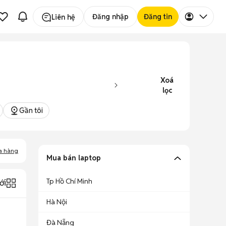
Đăng nhập
Đăng tin
Liên hệ
Xoá
lọc
Gần tôi
a hàng
Mua bán laptop
Tp Hồ Chí Minh
ới
Hà Nội
Đà Nẵng