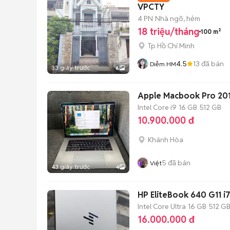
VPCTY
4 PN
Nhà ngõ, hẻm
18 triệu/tháng
100 m²
Tp Hồ Chí Minh
4.5
13
đã bán
Diễm HM
33 giây trước
6
Apple Macbook Pro 201
Intel Core i9
16 GB
512 GB
10.900.000 đ
Khánh Hòa
5
đã bán
Việt
43 giây trước
4
HP EliteBook 640 G11 i
Intel Core Ultra
16 GB
512 G
16.000.000 đ