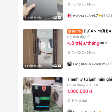
Tp Hồ Chí Minh
4.7
66
đã 
HOÀNG TUẤN
1 phút trước
6
DỰ ÁN MỚI BA
Nội thất đầy đủ
4,8 triệu/tháng
30 m²
Tp Hồ Chí Minh
41
đ
Công Khải HiFriendz Pn
1 phút trước
12
Thanh lý tủ lạnh mini giá
Đã sử dụng
< 100 lít
1.000.000 đ
Đồng Nai
4.5