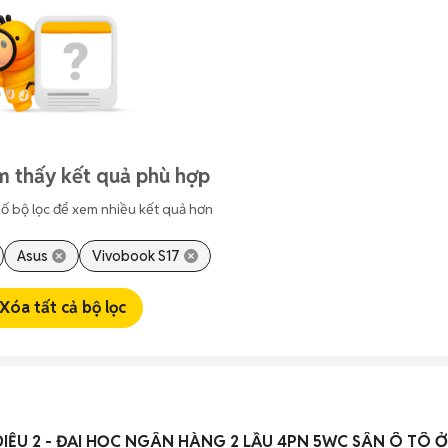
m thấy kết quả phù hợp
ố bộ lọc để xem nhiều kết quả hơn
Asus
Vivobook S17
Xóa tất cả bộ lọc
ỆU 2 - ĐẠI HỌC NGÂN HÀNG 2 LẦU 4PN 5WC SÂN Ô TÔ Ở