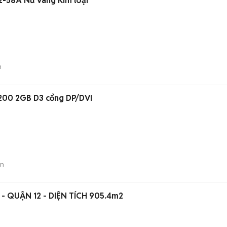
2-58A Nữ Vàng Kim loại
n
200 2GB D3 cổng DP/DVI
án
 QUẬN 12 - DIỆN TÍCH 905.4m2