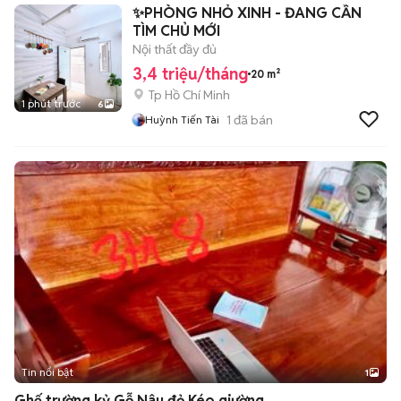
✨PHÒNG NHỎ XINH - ĐANG CẦN
TÌM CHỦ MỚI
Nội thất đầy đủ
3,4 triệu/tháng
20 m²
Tp Hồ Chí Minh
1 phút trước
6
1
đã bán
Huỳnh Tiến Tài
Tin nổi bật
1
Ghế trường kỷ Gỗ Nâu đỏ Kéo giường