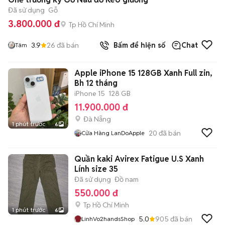
Đã sử dụng
Gỗ
3.800.000 đ
Tp Hồ Chí Minh
3.9
26
đã bán
Bấm để hiện số
Chat
Tâm
Apple iPhone 15 128GB Xanh Full zin,
Bh 12 tháng
iPhone 15
128 GB
11.900.000 đ
Đà Nẵng
1 phút trước
6
20
đã bán
Cửa Hàng LanDoApple
Quần kaki Avirex Fatigue U.S Xanh
Lính size 35
Đã sử dụng
Đồ nam
550.000 đ
Tp Hồ Chí Minh
1 phút trước
6
5.0
905
đã bán
LinhVo2handsShop