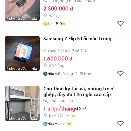
Đã sử dụng (chưa sửa chữa)
2.300.000 đ
Hà Nội
1 phút trước
2
s
5.0
Sơn
Samsung Z Flip 5 Lỗi màn trong
Galaxy Z Flip5
256 GB
1.600.000 đ
Đà Nẵng
1 phút trước
4
2
đã bán
Hữu Việt Phùng
Cho thuê ký túc xá, phòng trọ ở
ghép, đầy đủ tiện nghi cao cấp
Nội thất cao cấp
1 triệu/tháng
30 m²
Tp Hồ Chí Minh
1 phút trước
12
Hậu Home