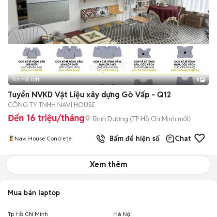
Tin nổi bật
5
Tuyển NVKD Vật Liệu xây dựng Gò Vấp - Q12
CÔNG TY TNHH NAVI HOUSE
Đến 16 triệu/tháng
Bình Dương
(
TP Hồ Chí Minh
mới)
Bấm để hiện số
Chat
Navi House Concrete
Xem thêm
Mua bán laptop
Tp Hồ Chí Minh
Hà Nội