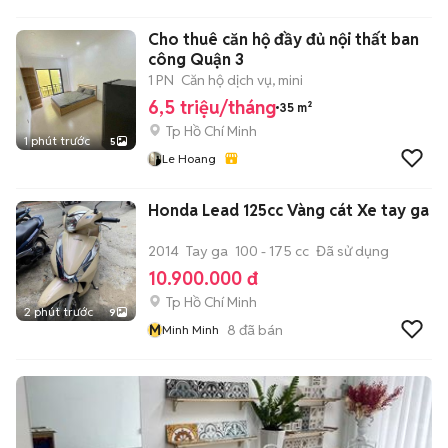
Cho thuê căn hộ đầy đủ nội thất ban
công Quận 3
1 PN
Căn hộ dịch vụ, mini
6,5 triệu/tháng
35 m²
Tp Hồ Chí Minh
1 phút trước
5
Le Hoang
Honda Lead 125cc Vàng cát Xe tay ga
2014
Tay ga
100 - 175 cc
Đã sử dụng
10.900.000 đ
Tp Hồ Chí Minh
2 phút trước
9
M
8
đã bán
Minh Minh