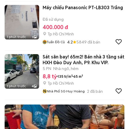
Máy chiếu Panasonic PT-LB303 Trắng
Đã sử dụng
400.000 đ
Tp Hồ Chí Minh
1 phút trước
3
4.2
5849
đã bán
Tuấn Đồ Cũ
Sát sân bay! 65m2! Bán nhà 3 tầng sát
HXH Đào Duy Anh, P9. Khu VIP.
5 PN
Nhà ngõ, hẻm
8,8 tỷ
135 tr/m²
65 m²
Tp Hồ Chí Minh
1 phút trước
4
N
2
đã bán
Nhà Phố SG Huy Hoàng