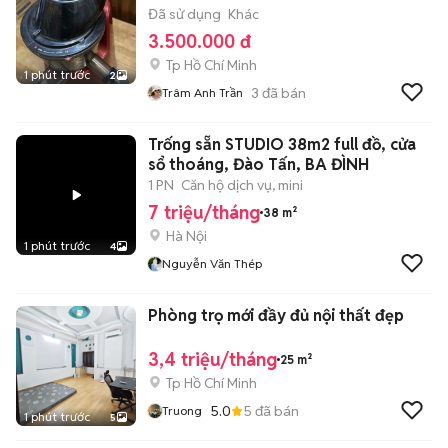
Đã sử dụng
Khác
3.500.000 đ
Tp Hồ Chí Minh
1 phút trước
2
3
đã bán
Trâm Anh Trần
Trống sẵn STUDIO 38m2 full đồ, cửa
sổ thoáng, Đào Tấn, BA ĐÌNH
1 PN
Căn hộ dịch vụ, mini
7 triệu/tháng
38 m²
Hà Nội
1 phút trước
4
Nguyễn Văn Thép
Phòng trọ mới đầy đủ nội thất đẹp
3,4 triệu/tháng
25 m²
Tp Hồ Chí Minh
5.0
5
đã bán
Truong
1 phút trước
5