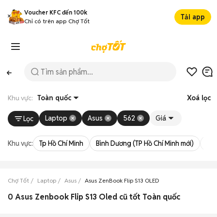
Voucher KFC đến 100k
Tải app
Chỉ có trên app Chợ Tốt
Khu vực:
Toàn quốc
Xoá lọc
Laptop
Asus
562
Giá
Lọc
Khu vực:
Tp Hồ Chí Minh
Bình Dương (TP Hồ Chí Minh mới)
Bà 
Chợ Tốt
Laptop
Asus
Asus ZenBook Flip S13 OLED
0 Asus Zenbook Flip S13 Oled cũ tốt Toàn quốc