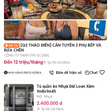
Tin nổi bật
4
[Q2 THẢO ĐIỀN] CẦN TUYỂN 2 PHỤ BẾP VÀ
RỬA CHÉN
CÔNG TY TNHH DYK GLOBAL
Đến 12 triệu/tháng
Tp Hồ Chí Minh
Bấm để hiện số
Chat
NHÀ HÀNG BROS KOREA
1980s
Tủ quần áo Nhựa Đài Loan Xám
1m8x1m45
Mới
Nhựa
2.400.000 đ
Tp Hồ Chí Minh