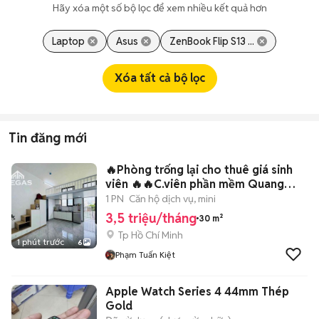
Hãy xóa một số bộ lọc để xem nhiều kết quả hơn
Laptop
Asus
ZenBook Flip S13 ...
Xóa tất cả bộ lọc
Tin đăng mới
🔥Phòng trống lại cho thuê giá sinh
viên 🔥🔥C.viên phần mềm Quang
Trung🔥
1 PN
Căn hộ dịch vụ, mini
3,5 triệu/tháng
30 m²
Tp Hồ Chí Minh
1 phút trước
6
Phạm Tuấn Kiệt
Apple Watch Series 4 44mm Thép
Gold