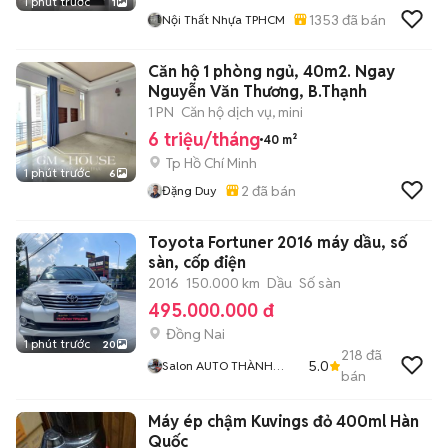
1 phút trước
1
1353
đã bán
Nội Thất Nhựa TPHCM
Căn hộ 1 phòng ngủ, 40m2. Ngay
Nguyễn Văn Thương, B.Thạnh
1 PN
Căn hộ dịch vụ, mini
6 triệu/tháng
40 m²
Tp Hồ Chí Minh
1 phút trước
6
2
đã bán
Đặng Duy
Toyota Fortuner 2016 máy dầu, số
sàn, cốp điện
2016
150.000 km
Dầu
Số sàn
495.000.000 đ
Đồng Nai
1 phút trước
20
218
đã
5.0
Salon AUTO THÀNH
bán
TRUNG Đồng Nai
Máy ép chậm Kuvings đỏ 400ml Hàn
Quốc