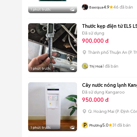
4.9
46
đã bán
Baxiqua
1 phút trước
1
Thước kẹp điện tử ELS 
Đã sử dụng
900.000 đ
Thành phố Thuận An
(
P. 
1
đã bán
Thị Hoà
1 phút trước
1
Cây nước nóng lạnh Kan
Đã sử dụng
Kangaroo
950.000 đ
Q. Hoàng Mai
(
P. Định Cô
P
5.0
31
đã bán
Phương
1 phút trước
1