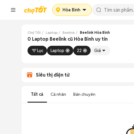
Hòa Bình
Chợ Tốt
Laptop
Beelink
Beelink Hòa Bình
0 Laptop Beelink cũ Hòa Bình uy tín
Lọc
Laptop
22
Giá
Siêu thị điện tử
Tất cả
Cá nhân
Bán chuyên