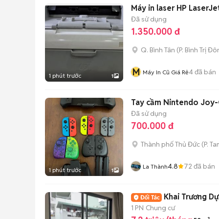
Máy in laser HP LaserJe
Đã sử dụng
1.350.000 đ
Q. Bình Tân
(
P. Bình Trị Đ
M
4
đã bán
Máy In Cũ Giá Rẻ
1 phút trước
1
Tay cầm Nintendo Joy
Đã sử dụng
700.000 đ
Thành phố Thủ Đức
(
P. Ta
4.8
72
đã bán
La Thành
1 phút trước
1
Khai Trương D
1 PN
Chung cư