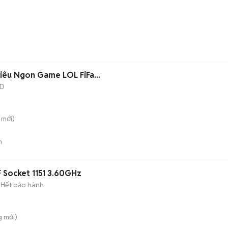
Siêu Ngon Game LOL FiFa...
SD
mới)
n
F Socket 1151 3.60GHz
Hết bảo hành
g
mới)