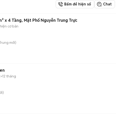
Bấm để hiện số
Chat
² x 4 Tầng, Mặt Phố Nguyễn Trung Trực
hiện cơ bản
 Trung
mới)
Đen
>12 tháng
i)