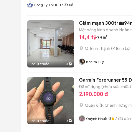
Công Ty TNHH Thiết Kế
Quảng Cáo Sắc Việt
Giảm mạnh 300tr 🏡94m
Mặt bằng kinh doanh
Hoàn t
14,4 tỷ
94 m²
Q. Bình Thạnh
(
P. Bình Lợi
Bonita LiLy
1 phút trước
6
Garmin Forerunner 55 
Đã sử dụng (chưa sửa chữa)
2.190.000 đ
Quận 8
(
P. Chánh Hưng
mớ
5.0
7
đã bán
Quỳnh Như
1 phút trước
4