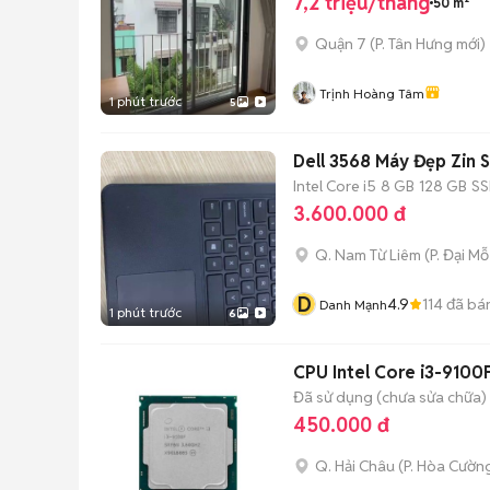
7,2 triệu/tháng
50 m²
Quận 7
(
P. Tân Hưng
mới)
Trịnh Hoàng Tâm
1 phút trước
5
Dell 3568 Máy Đẹp Zin 
Intel Core i5
8 GB
128 GB
S
3.600.000 đ
Q. Nam Từ Liêm
(
P. Đại Mỗ
D
4.9
114
đã bá
Danh Mạnh
1 phút trước
6
CPU Intel Core i3-9100
Đã sử dụng (chưa sửa chữa)
450.000 đ
Q. Hải Châu
(
P. Hòa Cườn