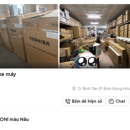
 xe máy
Q. Bình Tân
(
P. Bình Hưng Hò
Bấm để hiện số
Chat
TONI màu Nâu