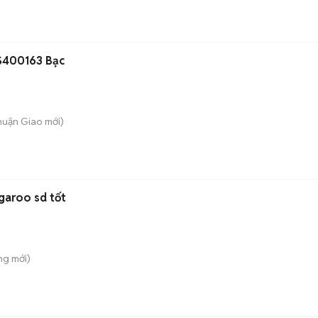
LS400163 Bạc
Thuận Giao
mới)
garoo sd tốt
ng
mới)