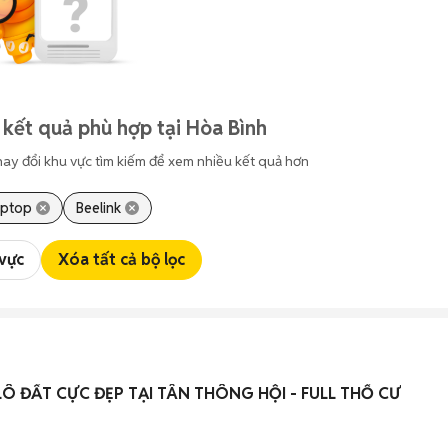
 kết quả phù hợp tại Hòa Bình
hay đổi khu vực tìm kiếm để xem nhiều kết quả hơn
aptop
Beelink
 vực
Xóa tất cả bộ lọc
CẮT LÔ SÂU BÁN GẤP LÔ ĐẤT CỰC ĐẸP TẠI TÂN THÔNG HỘI - FULL THỔ CƯ