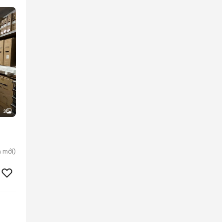
3
a
mới)