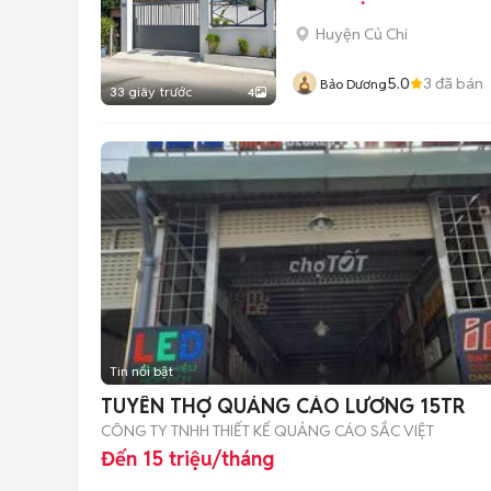
Huyện Củ Chi
5.0
3
đã bán
Bảo Dương
33 giây trước
4
Tin nổi bật
TUYỂN THỢ QUẢNG CÁO LƯƠNG 15TR
CÔNG TY TNHH THIẾT KẾ QUẢNG CÁO SẮC VIỆT
Đến 15 triệu/tháng