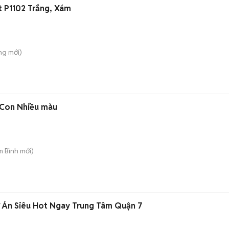
t P1102 Trắng, Xám
ông
mới)
-Con Nhiều màu
m Bình
mới)
ự Án Siêu Hot Ngay Trung Tâm Quận 7