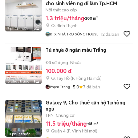
cho sinh viên ng đi làm Tp.HCM
Nội thất cao cấp
1,3 triệu/tháng
200 m²
Q. Bình Thạnh
7 phút trước
3
12
đã bán
KTX NHÀ TRỌ SÓNG HOUSE
Tủ nhựa 8 ngăn màu Trắng
Đã sử dụng
Nhựa
100.000 đ
Q. Tây Hồ
(
P. Hồng Hà
mới)
8 phút trước
5
5.0
7
đã bán
Phạm Trang
Galaxy 9, Cho thuê căn hộ 1 phòng
ngủ
1 PN
Chung cư
11,5 triệu/tháng
48 m²
Quận 4
(
P. Vĩnh Hội
mới)
10 phút trước