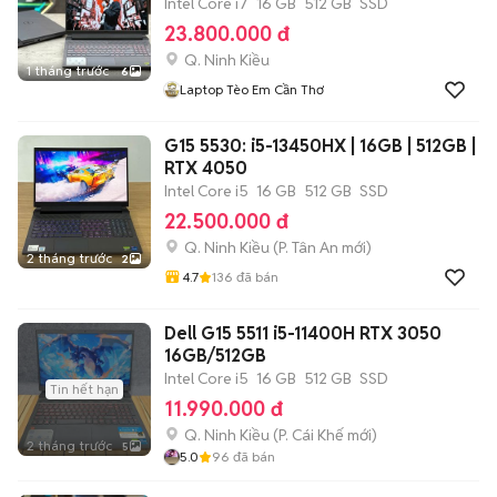
Intel Core i7
16 GB
512 GB
SSD
23.800.000 đ
Q. Ninh Kiều
1 tháng trước
6
Laptop Tèo Em Cần Thơ
G15 5530: i5-13450HX | 16GB | 512GB |
RTX 4050
Intel Core i5
16 GB
512 GB
SSD
22.500.000 đ
Q. Ninh Kiều
(
P. Tân An
mới)
2 tháng trước
2
4.7
136
đã bán
Dell G15 5511 i5-11400H RTX 3050
16GB/512GB
Intel Core i5
16 GB
512 GB
SSD
Tin hết hạn
11.990.000 đ
Q. Ninh Kiều
(
P. Cái Khế
mới)
2 tháng trước
5
5.0
96
đã bán