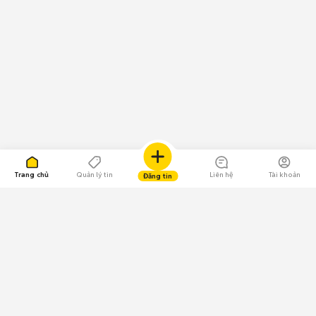
Trang chủ
Quản lý tin
Liên hệ
Tài khoản
Đăng tin
109.000 Bình chọn
Tải ứng dụng Chợ Tốt