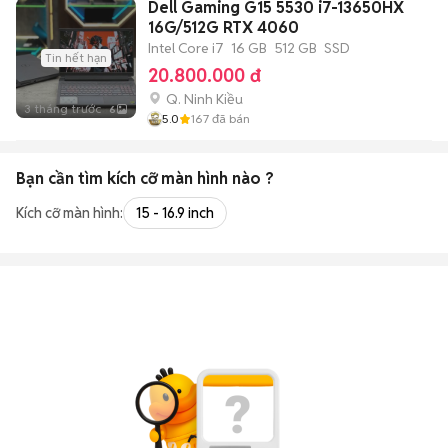
Dell Gaming G15 5530 i7-13650HX
16G/512G RTX 4060
Intel Core i7
16 GB
512 GB
SSD
Tin hết hạn
20.800.000 đ
Q. Ninh Kiều
3 tháng trước
6
5.0
167
đã bán
Bạn cần tìm
kích cỡ màn hình
nào ?
Kích cỡ màn hình:
15 - 16.9 inch