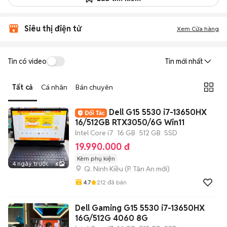
Siêu thị điện tử
Xem Cửa hàng
Tin có video
Tin mới nhất
Tất cả
Cá nhân
Bán chuyên
Dell G15 5530 i7-13650HX
16/512GB RTX3050/6G Win11
Intel Core i7
16 GB
512 GB
SSD
19.990.000 đ
Kèm phụ kiện
4 ngày trước
6
Q. Ninh Kiều
(
P. Tân An
mới)
4.7
212
đã bán
Dell Gaming G15 5530 i7-13650HX
16G/512G 4060 8G