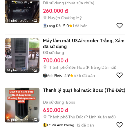
Đã sử dụng (chưa sửa chữa)
260.000 đ
Huyện Chương Mỹ
14 phút trước
4
5.0
1
đã bán
Long Đỗ
Máy làm mát USAircooler Trắng, Xám
đã sử dụng
Đã sử dụng
700.000 đ
Thành phố Biên Hòa
(
P. Trảng Dài
mới)
14 phút trước
3
4.9
575
đã bán
Anh Phúc
Thanh lý quạt hơi nước Boss (Thủ Đức)
Đã sử dụng
Boss
650.000 đ
Thành phố Thủ Đức
(
P. Linh Xuân
mới)
15 phút trước
1
L
12
đã bán
Lê Vũ Anh Phong