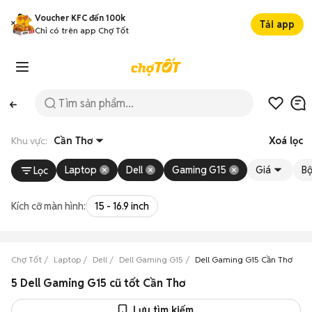
Voucher KFC đến 100k
Tải app
Chỉ có trên app Chợ Tốt
Khu vực:
Cần Thơ
Xoá lọc
Laptop
Dell
Gaming G15
Giá
Bộ
Lọc
Kích cỡ màn hình:
15 - 16.9 inch
Chợ Tốt
Laptop
Dell
Dell Gaming G15
Dell Gaming G15 Cần Thơ
5 Dell Gaming G15 cũ tốt Cần Thơ
Lưu tìm kiếm