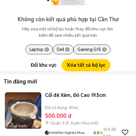
Không còn kết quả phù hợp tại Cần Thơ
Hãy xóa một số bộ lọc hoặc thay đổi khu vực tìm 
kiếm để xem nhiều kết quả hơn
Laptop
Dell
Gaming G15
Đổi khu vực
Xóa tất cả bộ lọc
Tin đăng mới
Cối đá Xám, Đỏ Cao 19.5cm
Đã sử dụng
Khác
500.000 đ
Quận 3
(
P. Xuân Hòa
mới)
1 phút trước
1
104
đã
4.8
HoVaTen Nghèo Mua Gì
bán