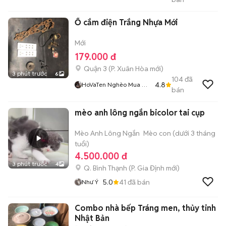
Đt XinCamOn
Ổ cắm điện Trắng Nhựa Mới
Mới
179.000 đ
Quận 3
(
P. Xuân Hòa
mới)
3 phút trước
6
104
đã
4.8
HoVaTen Nghèo Mua Gì
bán
Đt XinCamOn
mèo anh lông ngắn bicolor tai cụp
Mèo Anh Lông Ngắn
Mèo con (dưới 3 tháng
tuổi)
4.500.000 đ
3 phút trước
4
Q. Bình Thạnh
(
P. Gia Định
mới)
5.0
41
đã bán
Như Ý
Combo nhà bếp Tráng men, thủy tinh
Nhật Bản