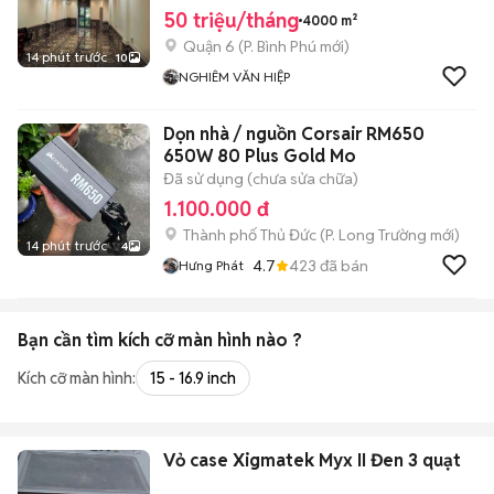
50 triệu/tháng
4000 m²
Quận 6
(
P. Bình Phú
mới)
14 phút trước
10
NGHIÊM VĂN HIỆP
Dọn nhà / nguồn Corsair RM650
650W 80 Plus Gold Mo
Đã sử dụng (chưa sửa chữa)
1.100.000 đ
Thành phố Thủ Đức
(
P. Long Trường
mới)
14 phút trước
4
4.7
423
đã bán
Hưng Phát
Bạn cần tìm
kích cỡ màn hình
nào ?
Kích cỡ màn hình:
15 - 16.9 inch
Vỏ case Xigmatek Myx II Đen 3 quạt