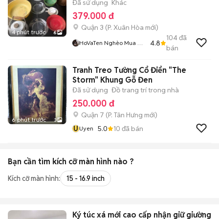
Đã sử dụng
Khác
379.000 đ
Quận 3
(
P. Xuân Hòa
mới)
4 phút trước
6
104
đã
4.8
HoVaTen Nghèo Mua Gì
bán
Đt XinCamOn
Tranh Treo Tường Cổ Điển "The
Storm" Khung Gỗ Đen
Đã sử dụng
Đồ trang trí trong nhà
250.000 đ
Quận 7
(
P. Tân Hưng
mới)
6 phút trước
3
U
5.0
10
đã bán
Uyen
Bạn cần tìm
kích cỡ màn hình
nào ?
Kích cỡ màn hình:
15 - 16.9 inch
Ký túc xá mới cao cấp nhận giữ giường