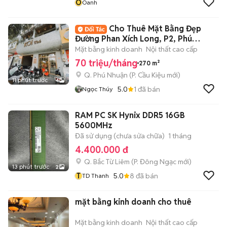
O
Oanh
Cho Thuê Mặt Bằng Đẹp
Đường Phan Xích Long, P2, Phú
Nhuận, DT: 6x15m
Mặt bằng kinh doanh
Nội thất cao cấp
70 triệu/tháng
270 m²
Q. Phú Nhuận
(
P. Cầu Kiệu
mới)
11 phút trước
4
5.0
1
đã bán
Ngọc Thúy
RAM PC SK Hynix DDR5 16GB
5600MHz
Đã sử dụng (chưa sửa chữa)
1 tháng
4.400.000 đ
Q. Bắc Từ Liêm
(
P. Đông Ngạc
mới)
13 phút trước
2
T
5.0
8
đã bán
TD Thanh
mặt bằng kinh doanh cho thuê
Mặt bằng kinh doanh
Nội thất cao cấp